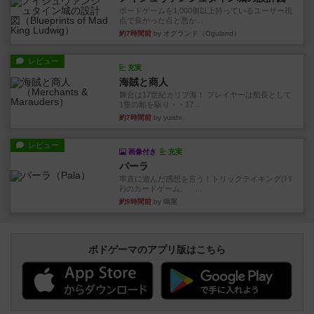
ボードゲームを1,000個以上持っているユーザー視
点で良かった点と悪か...
約7時間前
by オグランド（Oguland）
レビュー
充実
海賊と商人
舞台は17世紀カリブ海！ プレイヤーは船長として
1隻の船を駆り・・17...
約7時間前
by yuishi
レビュー
画像付き
充実
パーラ
率直に遊んだ感想を言う！トリックテイキング(ﾄﾘ
ﾃ)のカードゲーム。 ...
約9時間前
by 鳴屋
ボドゲーマのアプリ版はこちら