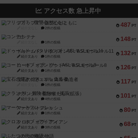
アクセス数 急上昇中
フリップ７：復讐心とともに
487
PT
紹介文なし
2件の投稿
コンテナ
148
PT
紹介文なし
1件の投稿
ドゥームド・バタリオンズ：ASLモジュール11
132
PT
紹介文あり
1件の投稿
コード・オブ・ブシドー：ASLモジュール8
126
PT
紹介文あり
1件の投稿
宝石の煌き：デュエル 偽造者
117
PT
紹介文なし
1件の投稿
クランク! ：冒険者たち（拡張）
101
PT
紹介文あり
4件の投稿
マーケットフレッシュ
80
PT
紹介文あり
1件の投稿
クロス・オブ・アイアン
68
PT
紹介文あり
3件の投稿
ふたつの街の物語