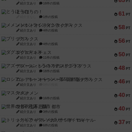
65
PT
紹介文あり
18件の投稿
とうほうの！
61
PT
紹介文なし
1件の投稿
メメントオンラインタクティクス
58
PT
紹介文あり
4件の投稿
ブリックス
56
PT
紹介文あり
4件の投稿
ダグエイトチェス
50
PT
紹介文あり
11件の投稿
アズール：シントラのステンドグラス
48
PT
紹介文あり
18件の投稿
ロシアン・キャンペーン：第5版デラックス
46
PT
紹介文あり
0件の投稿
マスクメン
40
PT
紹介文あり
16件の投稿
世界の七不思議：都市
40
PT
紹介文あり
3件の投稿
トリックギア - ペルソナ5 ザ・ロイヤル-
37
PT
紹介文あり
6件の投稿