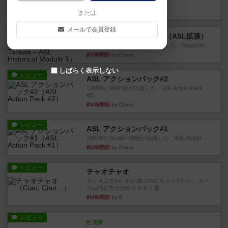
というシンプルだけど非常...
約2時間前
by ジョジョ
または
メールで会員登録
レビュー
ブラッドリーフ：タラワ（ASL拡張）
1996年にHeat of Battle社が出版した『Blood Re...
約3時間前
by Chaco
しばらく表示しない
レビュー
ASL アクションパック#2
1999年にMMP社が出版した『ASL Action Pack
#2』...
約4時間前
by Chaco
レビュー
ASL アクションパック#1
1997年にAvalon Hill社が出版した『ASL Action ...
約4時間前
by Chaco
レビュー
チャオチャオ
３～４人でわいわい遊ぶのにちょうどいい。ルー
ルは他の方が分かりやすく書...
約4時間前
by S
レビュー
充実