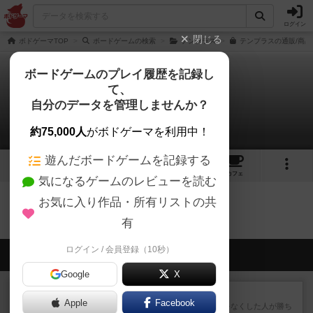
ログイン
閉じる
ボドゲーマTOP
ボードゲームの検索
テンプラス
テンプラスの通販/商品
ボードゲームのプレイ履歴を記録し
て、
テンプラス
自分のデータを管理しませんか？
0件の動画
約75,000人
がボドゲーマを利用中！
遊んだボードゲームを記録する
1
1
7
トップ
画像
動画
レビュー
カフェ
気になるゲームのレビューを読む
お気に入り作品・所有リストの共
テンプラスのトップに戻る
有
ログイン / 会員登録（10秒）
会員の新しい投稿
Google
X
レビュー
ラミィキューブ
Apple
Facebook
数字の牌を出して1番早く手札をなくした人が勝ち