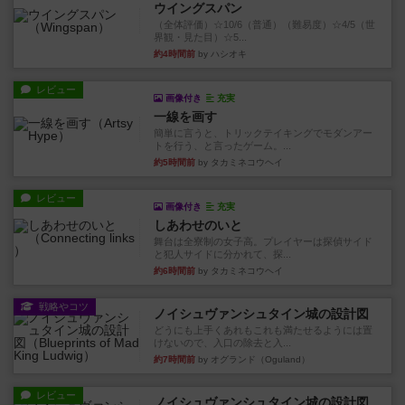
ウイングスパン
（全体評価）☆10/6（普通）（難易度）☆4/5（世
界観・見た目）☆5...
約4時間前
by ハシオキ
レビュー
画像付き
充実
一線を画す
簡単に言うと、トリックテイキングでモダンアー
トを行う、と言ったゲーム。...
約5時間前
by タカミネコウヘイ
レビュー
画像付き
充実
しあわせのいと
舞台は全寮制の女子高。プレイヤーは探偵サイド
と犯人サイドに分かれて、探...
約6時間前
by タカミネコウヘイ
戦略やコツ
ノイシュヴァンシュタイン城の設計図
どうにも上手くあれもこれも満たせるようには置
けないので、入口の除去と入...
約7時間前
by オグランド（Oguland）
レビュー
ノイシュヴァンシュタイン城の設計図