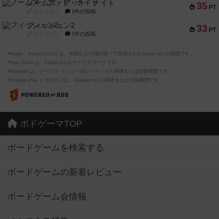
ノームズ・アット・ナイト
35
PT
紹介文なし
1件の投稿
フィッシェン2
33
PT
紹介文なし
1件の投稿
※Apple、Apple のロゴ は、米国および他の国々で登録されたApple Inc.の商標です。
※App Store は、Apple Inc.のサービスマークです。
※Android は、グーグル インコーポレイテッドの商標または登録商標です。
※Google Play とそのロゴは、Google Inc.の商標または登録商標です。
ボドゲーマTOP
ボードゲームを検索する
ボードゲームの新着レビュー
ボードゲーム会情報