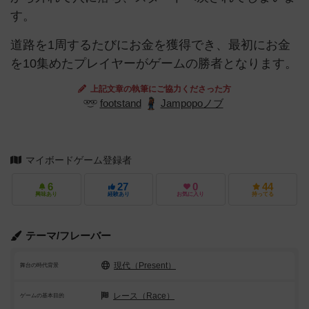
す。
道路を1周するたびにお金を獲得でき、最初にお金
を10集めたプレイヤーがゲームの勝者となります。
上記文章の執筆にご協力くださった方
footstand
Jampopoノブ
マイボードゲーム登録者
6
27
0
44
興味あり
経験あり
お気に入り
持ってる
テーマ/フレーバー
現代（Present）
舞台の時代背景
レース（Race）
ゲームの基本目的