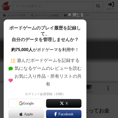
ログイン
閉じる
ボドゲーマTOP
ボードゲームの検索
タクシーオーバー
ボードゲームのプレイ履歴を記録し
て、
自分のデータを管理しませんか？
タクシーオーバー
約75,000人
がボドゲーマを利用中！
Taxi Over
遊んだボードゲームを記録する
気になるゲームのレビューを読む
お気に入り作品・所有リストの共
有
1
1
5
トップ
画像
動画
レビュー
カフェ
ログイン / 会員登録（10秒）
Google
X
自分のタクシーを走らせることによってお金
Apple
Facebook
を稼ぐレースゲームです。