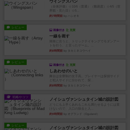
ウイングスパン
（全体評価）☆10/6（普通）（難易度）☆4/5（世
界観・見た目）☆5...
約7時間前
by ハシオキ
レビュー
画像付き
充実
一線を画す
簡単に言うと、トリックテイキングでモダンアー
トを行う、と言ったゲーム。...
約8時間前
by タカミネコウヘイ
レビュー
画像付き
充実
しあわせのいと
舞台は全寮制の女子高。プレイヤーは探偵サイド
と犯人サイドに分かれて、探...
約8時間前
by タカミネコウヘイ
戦略やコツ
ノイシュヴァンシュタイン城の設計図
どうにも上手くあれもこれも満たせるようには置
けないので、入口の除去と入...
約9時間前
by オグランド（Oguland）
レビュー
ノイシュヴァンシュタイン城の設計図