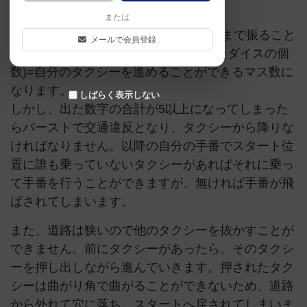
または
手番ではダイスを1個ずつ、最大で3個まで振ること
メールで会員登録
ができます。(出た数字の合計)×(振ったダイスの個
数)=自分のタクシーを進めることができるマス数に
なります。
しばらく表示しない
しかし、出た数字の合計が5以上になってしまった
らバーストで交通違反となり、タクシーから降りな
ければなりません。以降の自分の手番でスタート位
置に誰も乗っていないタクシーがあればそれに乗っ
て手番を行うことができますが、無ければ手番が飛
ばされてしまいます。
また、道路は狭いので他のタクシーを抜かすことが
できません。前にタクシーがあったら、そのタクシ
ーを押し出しながら進んでいきます。押されたタク
シーは曲がり角で曲がることができないため、道路
から外れて穴に落ち、スタートへ戻されてしまいま