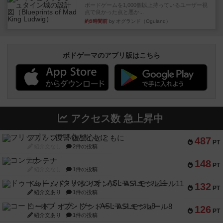
ボードゲームを1,000個以上持っているユーザー視
点で良かった点と悪か...
約9時間前
by オグランド（Oguland）
ボドゲーマのアプリ版はこちら
アクセス数 急上昇中
フリップ７：復讐心とともに
487
PT
紹介文なし
2件の投稿
コンテナ
148
PT
紹介文なし
1件の投稿
ドゥームド・バタリオンズ：ASLモジュール11
132
PT
紹介文あり
1件の投稿
コード・オブ・ブシドー：ASLモジュール8
126
PT
紹介文あり
1件の投稿