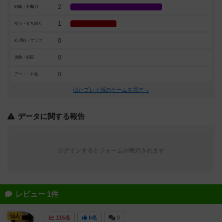
2
戦略・判断力
1
交渉・立ち回り
0
心理戦・ブラフ
0
攻防・戦闘
0
アート・外見
似たプレイ感のゲームを探す→
データに関する報告
ログインするとフォームが表示されます
レビュー 1件
仙人
115名
0名
0