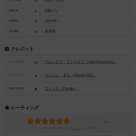
10分～20分
プレイ時間
8歳から
対象年齢
2024年～
発売時期
未登録
参考価格
クレジット
アレックス・ランドルフ（Alex Randolph）
ゲームデザイン
ワンジン・ギル（Wanjin Gill）
アートワーク
プレイテ（Playte）
関連企業/団体
レーティング
レーティングを行うには
ログイン
が必要です