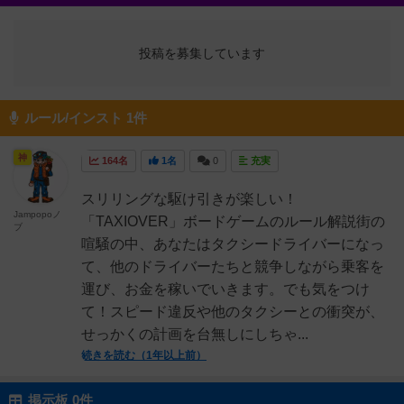
投稿を募集しています
ルール/インスト 1件
神
164名
1名
0
充実
スリリングな駆け引きが楽しい！
Jampopoノ
「TAXIOVER」ボードゲームのルール解説街の
ブ
喧騒の中、あなたはタクシードライバーになっ
て、他のドライバーたちと競争しながら乗客を
運び、お金を稼いでいきます。でも気をつけ
て！スピード違反や他のタクシーとの衝突が、
せっかくの計画を台無しにしちゃ...
続きを読む（1年以上前）
掲示板 0件