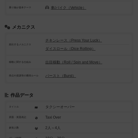
車/バイク（Vehicle）
乗り物が基本テーマ
メカニクス
チキンレース（Press Your Luck）
頻出するメカニクス
ダイスロール（Dice Rolling）
出目移動（Roll / Spin and Move）
移動に関する仕組み
バースト（Burst）
得点や資源等の獲得ルール
作品データ
タクシーオーバー
タイトル
Taxi Over
原題・英題表記
2人～4人
参加人数