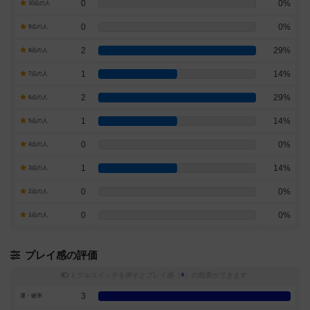
0
0%
10点の人
0
0%
9点の人
2
29%
8点の人
1
14%
7点の人
2
29%
6点の人
1
14%
5点の人
0
0%
4点の人
1
14%
3点の人
0
0%
2点の人
0
0%
1点の人
プレイ感の評価
トグルスイッチを押すとプレイ感（
※
）の投票ができます
3
運・確率