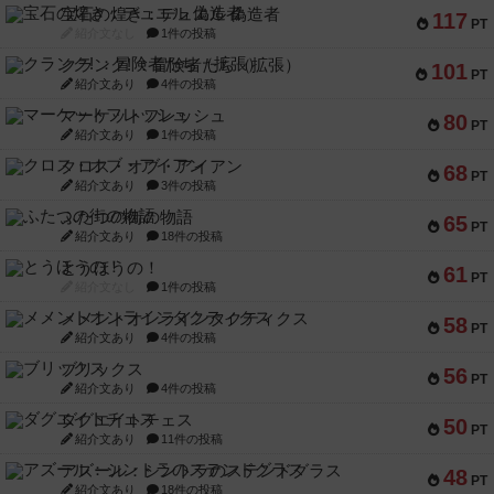
宝石の煌き：デュエル 偽造者
117
PT
紹介文なし
1件の投稿
クランク! ：冒険者たち（拡張）
101
PT
紹介文あり
4件の投稿
マーケットフレッシュ
80
PT
紹介文あり
1件の投稿
クロス・オブ・アイアン
68
PT
紹介文あり
3件の投稿
ふたつの街の物語
65
PT
紹介文あり
18件の投稿
とうほうの！
61
PT
紹介文なし
1件の投稿
メメントオンラインタクティクス
58
PT
紹介文あり
4件の投稿
ブリックス
56
PT
紹介文あり
4件の投稿
ダグエイトチェス
50
PT
紹介文あり
11件の投稿
アズール：シントラのステンドグラス
48
PT
紹介文あり
18件の投稿