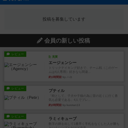
投稿を募集しています
会員の新しい投稿
レビュー
充実
エージェンシー
トリックテイキング好きで、チーム戦（このゲー
ムは4人専用）好きなら間違...
約1時間前
by ハロ
レビュー
プティル
「時として、子犬や子猫の為に雷の近くに行く勇
気も必要である」4人でプレ...
約2時間前
by kurotan13
レビュー
ラミィキューブ
数字の牌を出して1番早く手札をなくした人が勝ち
というシンプルだけど非常...