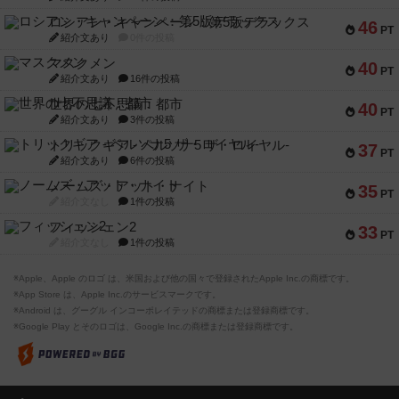
ロシアン・キャンペーン：第5版デラックス
46
PT
紹介文あり
0件の投稿
マスクメン
40
PT
紹介文あり
16件の投稿
世界の七不思議：都市
40
PT
紹介文あり
3件の投稿
トリックギア - ペルソナ5 ザ・ロイヤル-
37
PT
紹介文あり
6件の投稿
ノームズ・アット・ナイト
35
PT
紹介文なし
1件の投稿
フィッシェン2
33
PT
紹介文なし
1件の投稿
※Apple、Apple のロゴ は、米国および他の国々で登録されたApple Inc.の商標です。
※App Store は、Apple Inc.のサービスマークです。
※Android は、グーグル インコーポレイテッドの商標または登録商標です。
※Google Play とそのロゴは、Google Inc.の商標または登録商標です。