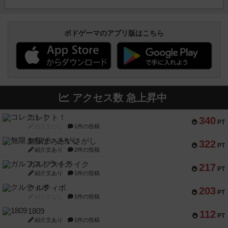
ボドゲーマのアプリ版はこちら
アクセス数 急上昇中
コレクト！
340
PT
紹介文なし
1件の投稿
無限まちがいさがし
322
PT
紹介文あり
2件の投稿
ガルフストライク
217
PT
紹介文あり
1件の投稿
クルティボ
203
PT
紹介文なし
1件の投稿
1809
112
PT
紹介文あり
1件の投稿