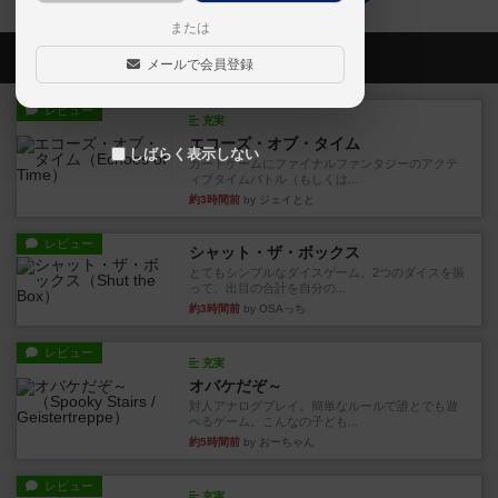
または
会員の新しい投稿
メールで会員登録
レビュー
充実
エコーズ・オブ・タイム
しばらく表示しない
カードゲームにファイナルファンタジーのアクテ
ィブタイムバトル（もしくは...
約3時間前
by ジェイとと
レビュー
シャット・ザ・ボックス
とてもシンプルなダイスゲーム。2つのダイスを振
って、出目の合計を自分の...
約3時間前
by OSAっち
レビュー
充実
オバケだぞ～
対人アナログプレイ。簡単なルールで誰とでも遊
べるゲーム。こんなの子ども...
約5時間前
by おーちゃん
レビュー
充実