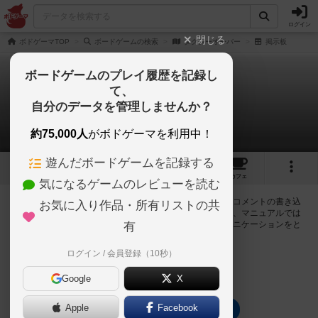
ログイン
閉じる
ボドゲーマTOP
ボードゲームの検索
タクシーオーバー
掲示板
ボードゲームのプレイ履歴を記録し
て、
タクシーオーバー
自分のデータを管理しませんか？
0件の掲示板
約75,000人
がボドゲーマを利用中！
遊んだボードゲームを記録する
1
1
5
トップ
画像
動画
レビュー
カフェ
気になるゲームのレビューを読む
ログインするとタクシーオーバーに関する掲示板の作成やコメントの書き込
お気に入り作品・所有リストの共
みが出来るようになります。ルールの疑問やエラッタ情報、マニュアルでは
判断し辛い曖昧な表記等について会員同士で自由にコミュニケーションをと
有
ることが出来ます。
ログイン / 会員登録（10秒）
ログイン/無料会員登録
Google
X
Apple
Facebook
タクシーオーバーのトップに戻る