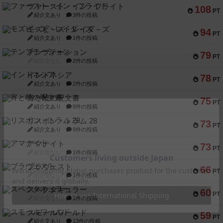
ファースト・イン・フライト
108
PT
紹介文あり
3件の投稿
モズビ－ズ・レイダ－ズ
94
PT
紹介文あり
1件の投稿
テンプテーション
79
PT
紹介文なし
2件の投稿
インドネシア
78
PT
紹介文あり
2件の投稿
宵と暁の呪文書
75
PT
紹介文あり
8件の投稿
リスボン・トラム 28
73
PT
紹介文あり
9件の投稿
アマナイト
73
PT
紹介文なし
1件の投稿
ブラヴェスト
66
PT
紹介文なし
1件の投稿
スペクタキュラー
60
PT
紹介文なし
1件の投稿
スモールワールド
59
PT
紹介文あり
13件の投稿