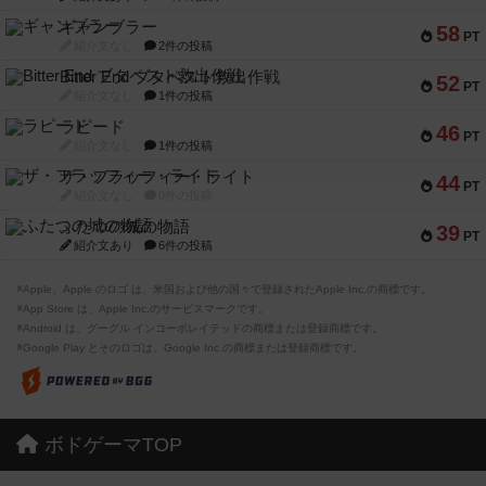
ギャンブラー
58
PT
紹介文なし
2件の投稿
Bitter End ブタペスト救出作戦
52
PT
紹介文なし
1件の投稿
ラピード
46
PT
紹介文なし
1件の投稿
ザ・フラッフィー・ライト
44
PT
紹介文なし
0件の投稿
ふたつの城の物語
39
PT
紹介文あり
6件の投稿
※Apple、Apple のロゴ は、米国および他の国々で登録されたApple Inc.の商標です。
※App Store は、Apple Inc.のサービスマークです。
※Android は、グーグル インコーポレイテッドの商標または登録商標です。
※Google Play とそのロゴは、Google Inc.の商標または登録商標です。
ボドゲーマTOP