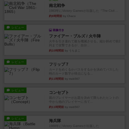
南北戦争
1983年にVictory Gamesが出版した『The Civil ...
約8時間前
by Chaco
レビュー
画像付き
ファイアー・ブルズ / 火牛陣
火牛を引き連れて敵を殲滅させる。縦か斜めで前2
列まで攻撃できるが、自分...
約10時間前
by うらまこ
レビュー
フリップ７
カードをめくるかパスをするかを決めてパスした
時のカード数字が得点になる...
約11時間前
by mob567
レビュー
コンセプト
親のプレイヤーがお題を決めて限られたヒントの
中から他のプレイヤーに当て...
約11時間前
by mob567
レビュー
海兵隊
1988年にVictory Gamesが出版した