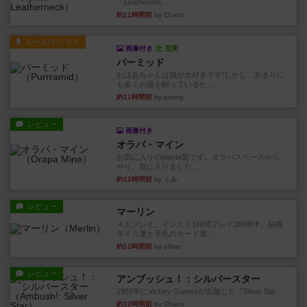
『Leathernec...
約11時間前
by Chaco
ルール/インスト
画像付き
充実
パーミッド
おばあちゃんは猫が大好きです!しかし、あまりに
も多くの猫を飼っているた...
約11時間前
by jurong
レビュー
画像付き
オラパ・マイン
お気に入りのplayte製です。オラパスペースから
やり、気に入りました...
約12時間前
by くみ
レビュー
マーリン
４人プレイ。インスト1時間プレイ2時間半。結構
ダイス運と手札のカード運...
約12時間前
by oliber
レビュー
アンブッシュ！：シルバースター
1987年にVictory Gamesが出版した『Silver Sta...
約12時間前
by Chaco