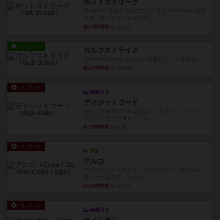
ホットストリーク
星7軽〜中量級を中心にプレイするゲーマーの感想
です。ボードゲーム会にて...
約14時間前
by おとん
レビュー
ガルフストライク
1983年にVictory Gamesが出版した『Gulf Strik...
約15時間前
by Chaco
リプレイ
画像付き
ディジットコード
やっぱり論理ゲームは面白い。息子とリプレイし
ました。息子の勝ち。これリ...
約15時間前
by くみ
リプレイ
充実
アルゴ
アルゴがとても好きで、たぶんプレイ回数が最も
多いゲームです。なんといっ...
約15時間前
by おとん
リプレイ
画像付き