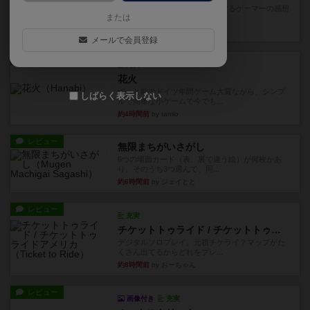
星5軽〜中量級を中心にプレイするゲーマーの感想
または
です。今回はボードゲーム...
約1時間前
by おとん
メールで会員登録
レビュー
充実
花火
ずっと前のドイツ年間ゲーム大賞ながら、シンプ
しばらく表示しない
ルで簡単な小ゲームで今でも...
約4時間前
by tamio
レビュー
無限まちがいさがし
6つの場面カード（表、裏で違う絵）が何枚かあ
り、そのうち3つ選んで、同...
約6時間前
by ジェイとと
レビュー
充実
チケットトゥライド / チケットトゥライドアメリカ
デジタルソロプレイ。元祖チケライ？マップがた
くさん出てるからどれをプレ...
約8時間前
by おーちゃん
レビュー
画像付き
充実