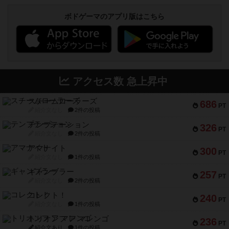
ボドゲーマのアプリ版はこちら
アクセス数 急上昇中
スチームローラーズ
686
PT
紹介文なし
2件の投稿
テンプテーション
326
PT
紹介文なし
2件の投稿
アマナイト
300
PT
紹介文なし
1件の投稿
ギャンブラー
257
PT
紹介文なし
2件の投稿
コレクト！
240
PT
紹介文なし
1件の投稿
トリオンフ ア マレンゴ
236
PT
紹介文あり
1件の投稿