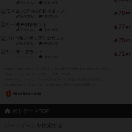
PT
紹介文あり
1件の投稿
モズビ－ズ・レイダ－ズ
79
PT
紹介文あり
1件の投稿
リー対グラント
77
PT
紹介文あり
1件の投稿
ブレーキング・アウェイ
75
PT
紹介文あり
4件の投稿
ザ・フラッド
71
PT
紹介文なし
1件の投稿
※Apple、Apple のロゴ は、米国および他の国々で登録されたApple Inc.の商標です。
※App Store は、Apple Inc.のサービスマークです。
※Android は、グーグル インコーポレイテッドの商標または登録商標です。
※Google Play とそのロゴは、Google Inc.の商標または登録商標です。
ボドゲーマTOP
ボードゲームを検索する