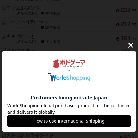
エレメンツ
232
PT
紹介文あり
4件の投稿
バー！パーティー
212
PT
紹介文なし
1件の投稿
ギョッと
154
PT
紹介文あり
1件の投稿
クルティボ
152
PT
紹介文なし
1件の投稿
ブラヴェスト
140
PT
紹介文なし
1件の投稿
ドブル：ポケットモンスター
122
PT
紹介文あり
4件の投稿
ジャンヌ・ダルク-オルレアン ドロー＆ライト
118
PT
紹介文なし
5件の投稿
ファースト・イン・フライト
94
PT
紹介文あり
3件の投稿
ダイススローン
88
PT
紹介文なし
1件の投稿
ガルフストライク
80