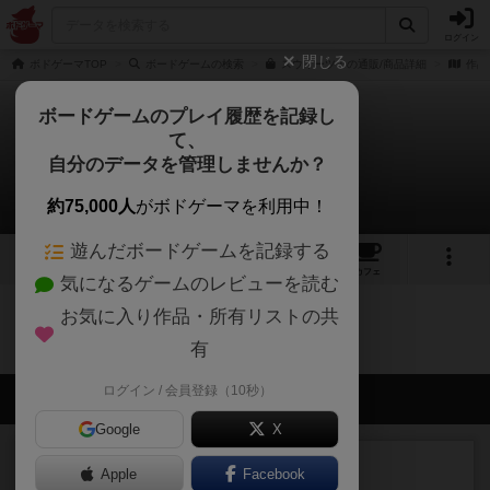
ログイン
閉じる
ボドゲーマTOP
ボードゲームの検索
スウィーツ！の通販/商品詳細
作品
ボードゲームのプレイ履歴を記録し
て、
スウィーツ！
自分のデータを管理しませんか？
0件の動画
約75,000人
がボドゲーマを利用中！
遊んだボードゲームを記録する
6
4
11
トップ
画像
動画
レビュー
カフェ
気になるゲームのレビューを読む
お気に入り作品・所有リストの共
スウィーツ！のトップに戻る
有
ログイン / 会員登録（10秒）
会員の新しい投稿
Google
X
レビュー
画像付き
充実
Apple
Facebook
ワンラウンド