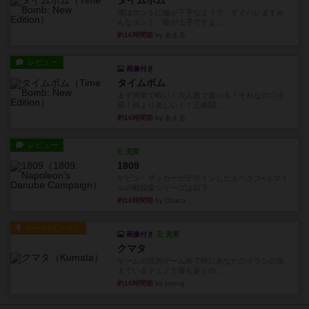
タイムボム
僕はホントに嘘が下手なようで、すぐバレますみ
んなホント、嘘が上手ですよ...
約16時間前
by あまる
レビュー
画像付き
タイムボム
まず簡単で軽い！大人数で遊べる！それなのに小
箱！何より楽しい！！正体隠...
約16時間前
by あまる
レビュー
充実
1809
ケビン・ザッカーがデザインした１ヘクス=２マイ
ルの戦役級シリーズは以下...
約16時間前
by Chaco
ルール/インスト
画像付き
充実
クマタ
ゲームの目的ゲーム終了時にあなたのクランの見
えているドミノで最も多くの...
約16時間前
by jurong