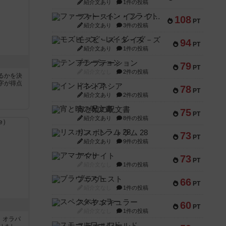
紹介文あり
1件の投稿
ファースト・イン・フライト
108
PT
紹介文あり
3件の投稿
モズビ－ズ・レイダ－ズ
94
PT
紹介文あり
1件の投稿
テンプテーション
79
PT
紹介文なし
2件の投稿
るかを決
字が得点
インドネシア
78
PT
紹介文あり
2件の投稿
宵と暁の呪文書
75
PT
紹介文あり
8件の投稿
リスボン・トラム 28
73
PT
紹介文あり
9件の投稿
アマナイト
73
PT
紹介文なし
1件の投稿
ブラヴェスト
66
PT
紹介文なし
1件の投稿
スペクタキュラー
60
PT
紹介文なし
1件の投稿
す。オラパ
スモールワールド