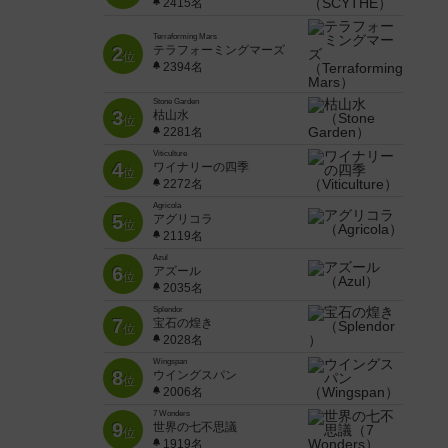
2415名
Terraforming Mars
2
テラフォーミングマーズ
位
2394名
Stone Garden
3
枯山水
位
2281名
Viticulture
4
ワイナリーの四季
位
2272名
Agricola
5
アグリコラ
位
2119名
Azul
6
アズール
位
2035名
Splendor
7
宝石の煌き
位
2028名
Wingspan
8
ウイングスパン
位
2006名
7 Wonders
9
世界の七不思議
位
1919名