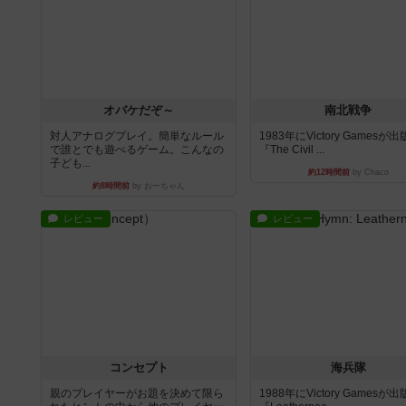
オバケだぞ～
南北戦争
対人アナログプレイ。簡単なルール
1983年にVictory Gamesが
で誰とでも遊べるゲーム。こんなの
『The Civil ...
子ども...
約12時間前
by Chaco
約8時間前
by おーちゃん
レビュー
レビュー
コンセプト
海兵隊
親のプレイヤーがお題を決めて限ら
1988年にVictory Gamesが