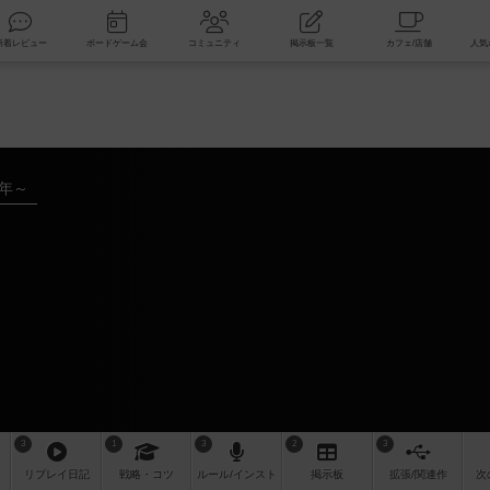
索
新着レビュー
ボードゲーム会
コミュニティ
掲示板一覧
0年～
3
1
3
2
3
リプレイ
日記
戦略
・コツ
ルール
/インスト
掲示板
拡張/関連
作
次