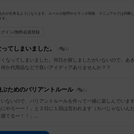
込みが出来るようになります。ルールの疑問やエラッタ情報、マニュアルでは判断
ます。
ログイン/無料会員登録
なってしまいました。
（
3）
なくなってしまいました。何日か探しましたがいないので、あ
？何か代用品などで良いアイディアありませんか？？
遊ぶためのバリアントルール
（
1）
ていないので、バリアントルールを作って一緒に楽しんでいま
緒にやろーー！」と２日に１回は言われます（カバじゃないん
てるー！！」...