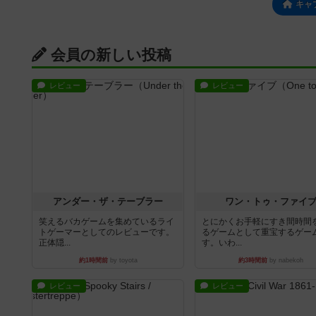
キャ
会員の新しい投稿
レビュー
レビュー
アンダー・ザ・テーブラー
ワン・トゥ・ファイ
笑えるバカゲームを集めているライ
とにかくお手軽にすき間時間
トゲーマーとしてのレビューです。
るゲームとして重宝するゲー
正体隠...
す。いわ...
約1時間前
by toyota
約3時間前
by nabekoh
レビュー
レビュー