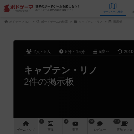
世界のボードゲームを楽しもう！
ボードゲーム専門の総合情報サイト
データベース
検
ボドゲーマTOP
ボードゲームの検索
キャプテン・リノ
掲示板
2人～5人
5分～15分
5歳～
201
キャプテン・リノ
2件の掲示板
7
4
58
316
ゲーム
トップ
画像
動画
レビュー
店舗/
カフェ