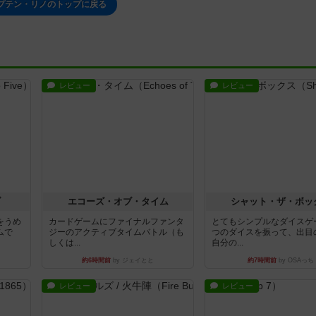
プテン・リノのトップに戻る
レビュー
レビュー
ブ
エコーズ・オブ・タイム
シャット・ザ・ボッ
をうめ
カードゲームにファイナルファンタ
とてもシンプルなダイスゲ
ムで
ジーのアクティブタイムバトル（も
つのダイスを振って、出目
しくは...
自分の...
約6時間前
by ジェイとと
約7時間前
by OSAっち
レビュー
レビュー