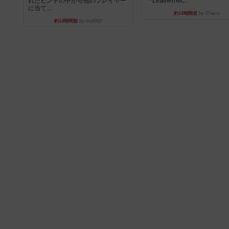
れたヒントの中から他のプレイヤー
『Leathernec...
に当て...
約14時間前
by Chaco
約14時間前
by mob567