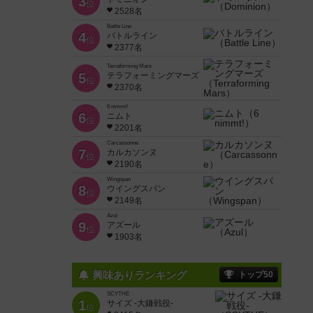
3
位
2528名
Battle Line
4
バトルライン
位
2377名
Terraforming Mars
5
テラフォーミングマーズ
位
2370名
6 nimmt!
6
ニムト
位
2201名
Carcassonne
7
カルカソンヌ
位
2190名
Wingspan
8
ウイングスパン
位
2149名
Azul
9
アズール
位
1903名
興味ありランキング
トップ50
SCYTHE
1
サイズ -大鎌戦役-
位