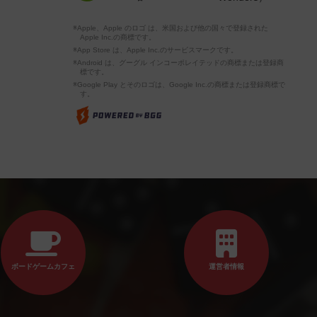
※Apple、Apple のロゴ は、米国および他の国々で登録された
Apple Inc.の商標です。
※App Store は、Apple Inc.のサービスマークです。
※Android は、グーグル インコーポレイテッドの商標または登録商
標です。
※Google Play とそのロゴは、Google Inc.の商標または登録商標で
す。
ボードゲームカフェ
運営者情報