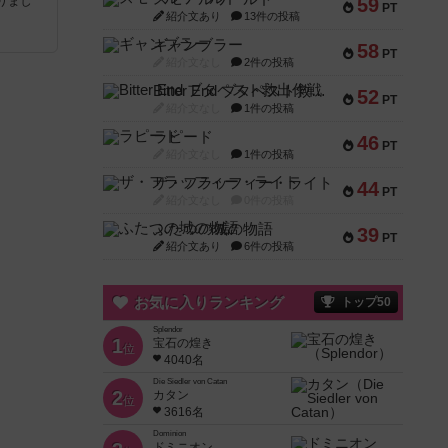
りまし
59
PT
紹介文あり
13件の投稿
ギャンブラー
58
PT
紹介文なし
2件の投稿
Bitter End ブタペスト救出作戦
52
PT
紹介文なし
1件の投稿
ラピード
46
PT
紹介文なし
1件の投稿
ザ・フラッフィー・ライト
44
PT
紹介文なし
0件の投稿
ふたつの城の物語
39
PT
紹介文あり
6件の投稿
お気に入りランキング
トップ50
Splendor
1
宝石の煌き
位
4040名
Die Siedler von Catan
2
カタン
位
3616名
Dominion
ドミニオン