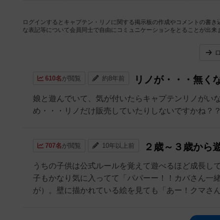
ログインするとキャプテン・リノに関する掲示板の作成やコメントの書き
な表記等について会員同士で自由にコミュニケーションをとることが出来
リノが・・・無く
610名
が閲覧
約8年前
娘と遊んでいて、気が付いたらキャプテンリノがい
め・・・リノだけ販売していたりしないですかね？
２歳～３歳から
707名
が閲覧
10年以上前
うちの子供は公式ルールを覚えて遊べるほど成長し
子もかなり気に入ってて「パパーー！！カバさん一
が）。壁に描かれている絵を見ても「あー！クマさん寝