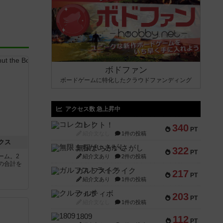
ボドファン
ボードゲームに特化したクラウドファンディング
アクセス数 急上昇中
コレクト！
340
PT
紹介文なし
1件の投稿
クス
無限まちがいさがし
322
PT
ーム。2
紹介文あり
2件の投稿
の合計を
ガルフストライク
217
PT
紹介文あり
1件の投稿
クルティボ
203
PT
紹介文なし
1件の投稿
1809
112
PT