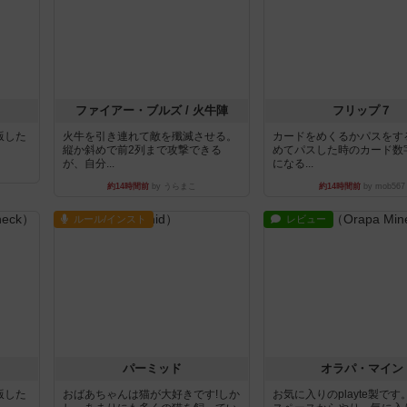
ファイアー・ブルズ / 火牛陣
フリップ７
出版した
火牛を引き連れて敵を殲滅させる。
カードをめくるかパスをす
縦か斜めで前2列まで攻撃できる
めてパスした時のカード数
が、自分...
になる...
約14時間前
by うらまこ
約14時間前
by mob567
ルール/インスト
レビュー
パーミッド
オラパ・マイン
出版した
おばあちゃんは猫が大好きです!しか
お気に入りのplayte製で