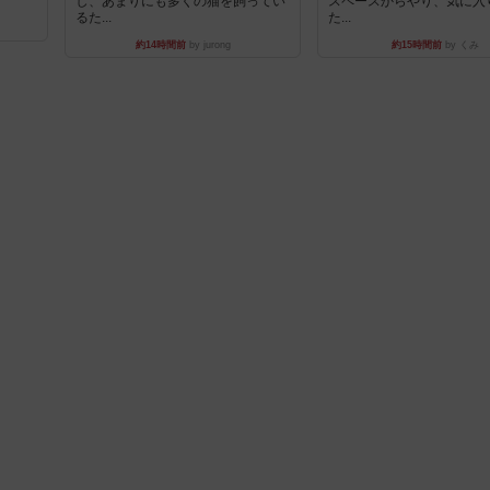
し、あまりにも多くの猫を飼ってい
スペースからやり、気に入
るた...
た...
約14時間前
by jurong
約15時間前
by くみ