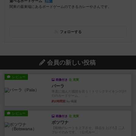
遊べるボードゲーム
41個
関東の最東端にあるボードゲームのできるカレーやさんです。
フォローする
会員の新しい投稿
レビュー
画像付き
充実
パーラ
率直に遊んだ感想を言う！トリックテイキング(ﾄﾘ
ﾃ)のカードゲーム。 ...
約2時間前
by 鳴屋
レビュー
画像付き
充実
ボツワナ
【動物のレートを上下させ、得点を上げろ】二人
プレイのみです。（公式ルー...