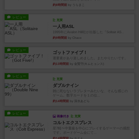
約8時間前
by うらまこ
レビュー
充実
一人用ASL
1995年にAvalon Hill社が出版した『Solitair AS...
約9時間前
by Chaco
レビュー
ゴットファイブ！
運要素があり楽しめました。またやりたいです。
約13時間前
by 金賢守(キムヒョンス)
レビュー
充実
ダブルナイン
雑に死なないラブレターみたいな、そんな感じの
ゲーム。数字カードを１の位...
約14時間前
by 深水あどら
レビュー
画像付き
充実
コルトエクスプレス
星7軽〜中量級を中心にプレイするゲーマーの感想
です。ボードゲーム会にて...
約14時間前
by おとん