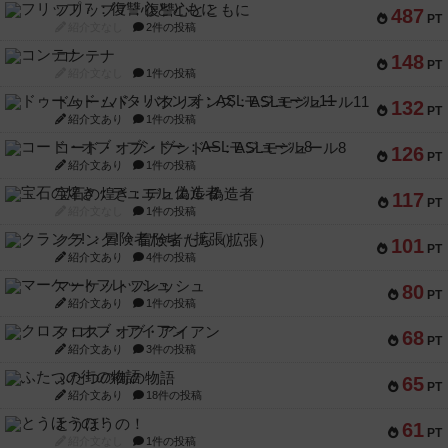
フリップ７：復讐心とともに
487
PT
紹介文なし
2件の投稿
コンテナ
148
PT
紹介文なし
1件の投稿
ドゥームド・バタリオンズ：ASLモジュール11
132
PT
紹介文あり
1件の投稿
コード・オブ・ブシドー：ASLモジュール8
126
PT
紹介文あり
1件の投稿
宝石の煌き：デュエル 偽造者
117
PT
紹介文なし
1件の投稿
クランク! ：冒険者たち（拡張）
101
PT
紹介文あり
4件の投稿
マーケットフレッシュ
80
PT
紹介文あり
1件の投稿
クロス・オブ・アイアン
68
PT
紹介文あり
3件の投稿
ふたつの街の物語
65
PT
紹介文あり
18件の投稿
とうほうの！
61
PT
紹介文なし
1件の投稿