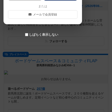
[NEW] 【重要】ボードリンクスの営業についてお知らせ（2026年06月23日 13時10分）
または
メールで会員登録
遊べるボードゲーム
308個
長野県上田市で唯一ボードゲームが遊べるお店です♪アットホームな雰
囲気で 楽しい時間をすごしましょー♪ 新しい趣味や趣味仲間探しにも
おす...
しばらく表示しない
フォローする
プレイスペース
ボードゲームスペース＆コミュニティFLAP
群馬県利根郡みなかみ町456−１
お知らせはありません
遊べるボードゲーム
207個
群馬県北部に誕生！ボードゲームスペースです。２００種類を超えるゲ
ームが楽しめます。定期イベントなど初心者中心のコミュニティイベン
トも開...