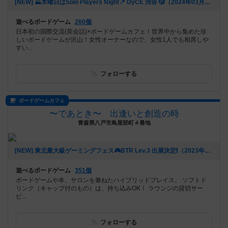
[NEW] ⛰️木曜日はSolo Players Night📍 DyCE 渋谷 🎲（2024年03月05日 12時38分）
遊べるボードゲーム
260個
日本初の国際交流(英会話)×ボードゲームカフェ！世界中から集めた珍
しいボードゲームが沢山！女性オーナーなので、女性1人でも相席しや
すい...
フォローする
ボードゲームカフェ
〜であとき〜 出逢いと創造の時
青森県八戸市鳥屋部町４番地
[NEW] 東北最大級ゲーミングフェス🎮BTR Lev.3 出展決定❗️（2023年07月10日 13時30分）
遊べるボードゲーム
351個
ボードゲームや本、サロンを兼ねたハイブリッドプレイス。 ソフトド
リンク（キャップ付のもの）は、持ち込みOK！ ラウンジの貸切サー
ビ...
フォローする