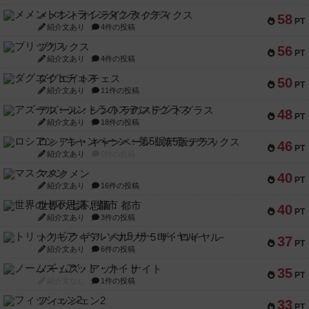
メメントオンラインタクティクス
58
PT
紹介文あり
4件の投稿
ブリックス
56
PT
紹介文あり
4件の投稿
ダグエイトチェス
50
PT
紹介文あり
11件の投稿
アズール：シントラのステンドグラス
48
PT
紹介文あり
18件の投稿
ロシアン・キャンペーン：第5版デラックス
46
PT
紹介文あり
0件の投稿
マスクメン
40
PT
紹介文あり
16件の投稿
世界の七不思議：都市
40
PT
紹介文あり
3件の投稿
トリックギア - ペルソナ5 ザ・ロイヤル-
37
PT
紹介文あり
6件の投稿
ノームズ・アット・ナイト
35
PT
紹介文なし
1件の投稿
フィッシェン2
33
PT