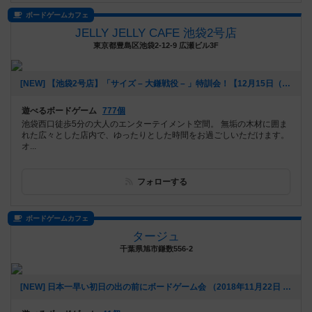
ボードゲームカフェ
JELLY JELLY CAFE 池袋2号店
東京都豊島区池袋2-12-9 広瀬ビル3F
[NEW] 【池袋2号店】「サイズ – 大鎌戦役 – 」特訓会！【12月15日（日）】（2019年11月30日 20時39分）
遊べるボードゲーム
777個
池袋西口徒歩5分の大人のエンターテイメント空間。 無垢の木材に囲ま
れた広々とした店内で、ゆったりとした時間をお過ごしいただけます。
オ...
フォローする
ボードゲームカフェ
タージュ
千葉県旭市鎌数556-2
[NEW] 日本一早い初日の出の前にボードゲーム会 （2018年11月22日 07時48分）