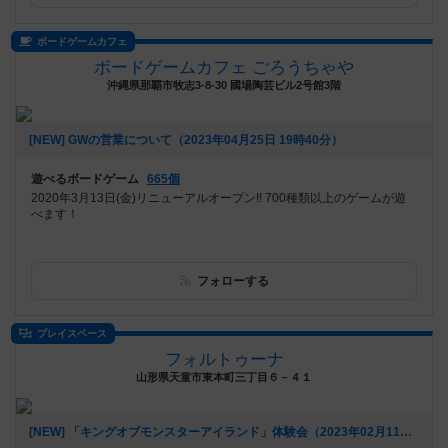
ボードゲームカフェ
ボードゲームカフェ ごろうちゃや
沖縄県那覇市牧志3-8-30 國場陶芸ビル2号館3階
[NEW] GWの営業について（2023年04月25日 19時40分）
遊べるボードゲーム
665個
2020年3月13日(金)リニューアルオープン!! 700種類以上のゲームが遊
べます！
フォローする
プレイスペース
フォルトゥーナ
山形県天童市東本町三丁目６－４１
[NEW] 「キングオブモンスターアイランド」体験会（2023年02月11日 17時29分）