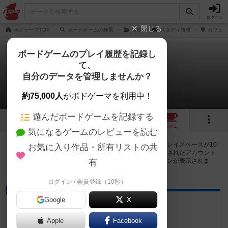
ログイン
閉じる
ボドゲーマTOP
ボードゲームの検索
将棋
スタディ将棋
カフェ/
ボードゲームのプレイ履歴を記録し
て、
スタディ将棋
自分のデータを管理しませんか？
10店のカフェ/スペースが提供中
約75,000人
がボドゲーマを利用中！
遊んだボードゲームを記録する
2
2
10
トップ
画像
動画
レビュー
カフェ
気になるゲームのレビューを読む
スタディ将棋で遊ぶことができるボードゲームカフェ・プレイスペースが10
お気に入り作品・所有リストの共
店登録されています。公開プロフィールの都道府県が設定されたアカウント
でログインすると、同じ都道府県内の店舗に絞り込むボタンが表示されま
有
す。
ログイン / 会員登録（10秒）
プレイスペース
Google
X
ボードリンクス
長野県上田市常田3-15-50 ローレン栄
Apple
Facebook