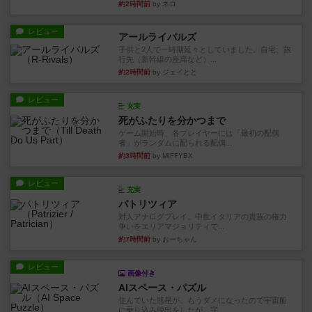
約2時間前
by ネロ
レビュー
アールライバルズ
子供と2人で一時期延々としていました。自宅、旅
行先（新幹線の座席など）...
約2時間前
by ジェイとと
レビュー
充実
死がふたりを分かつまで
ゲーム開始時、各プレイヤーには「最初の配偶
者」がランダムに配られる配偶...
約3時間前
by MIFFYBX
レビュー
充実
パトリツィア
対人アナログプレイ。中世イタリアの貴族の権力
争いをエリアマジョリティで...
約7時間前
by おーちゃん
レビュー
画像付き
AIスペース・パズル
住んでいた惑星が、もうダメになったので宇宙船
に乗り込み脱出をしたが、宇...