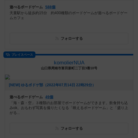
遊べるボードゲーム
588個
天童駅から徒歩約15分 約400種類のボードゲームが遊べるボードゲー
ムカフェ
フォローする
プレイスペース
komolierNUA
山口県周南市富田新町二丁目3番10号
[NEW] ゆるボドゲ部（2022年07月14日 22時29分）
遊べるボードゲーム
49個
「海・森・空」３種類のお部屋でボードゲームができます。飲食持ち込
みok。おもわず写真を撮りたくなる「映えるボードゲーム」と「盛り上
がる...
フォローする