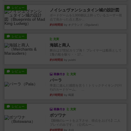
レビュー
ノイシュヴァンシュタイン城の設計図
ボードゲームを1,000個以上持っているユーザー視
点で良かった点と悪か...
約5時間前
by オグランド（Oguland）
レビュー
充実
海賊と商人
舞台は17世紀カリブ海！ プレイヤーは船長として
1隻の船を駆り・・17...
約5時間前
by yuishi
レビュー
画像付き
充実
パーラ
率直に遊んだ感想を言う！トリックテイキング(ﾄﾘ
ﾃ)のカードゲーム。 ...
約7時間前
by 鳴屋
レビュー
画像付き
充実
ボツワナ
【動物のレートを上下させ、得点を上げろ】二人
プレイのみです。（公式ルー...
約8時間前
by ネロ