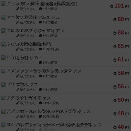
クランク! ：冒険者たち（拡張）
101
PT
紹介文あり
4件の投稿
マーケットフレッシュ
80
PT
紹介文あり
1件の投稿
クロス・オブ・アイアン
68
PT
紹介文あり
3件の投稿
ふたつの街の物語
65
PT
紹介文あり
18件の投稿
とうほうの！
61
PT
紹介文なし
1件の投稿
メメントオンラインタクティクス
58
PT
紹介文あり
4件の投稿
ブリックス
56
PT
紹介文あり
4件の投稿
ダグエイトチェス
50
PT
紹介文あり
11件の投稿
アズール：シントラのステンドグラス
48
PT
紹介文あり
18件の投稿
ロシアン・キャンペーン：第5版デラックス
46
PT
紹介文あり
0件の投稿