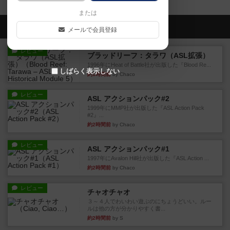
または
会員の新しい投稿
メールで会員登録
レビュー
ブラッドリーフ：タラワ（ASL拡張）
1996年にHeat of Battle社が出版した『Blood Re...
しばらく表示しない
約1時間前
by Chaco
レビュー
ASL アクションパック#2
1999年にMMP社が出版した『ASL Action Pack
#2』...
約2時間前
by Chaco
レビュー
ASL アクションパック#1
1997年にAvalon Hill社が出版した『ASL Action ...
約2時間前
by Chaco
レビュー
チャオチャオ
３～４人でわいわい遊ぶのにちょうどいい。ルー
ルは他の方が分かりやすく書...
約2時間前
by S