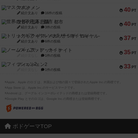
マスクメン
40
PT
紹介文あり
16件の投稿
世界の七不思議：都市
40
PT
紹介文あり
3件の投稿
トリックギア - ペルソナ5 ザ・ロイヤル-
37
PT
紹介文あり
6件の投稿
ノームズ・アット・ナイト
35
PT
紹介文なし
1件の投稿
フィッシェン2
33
PT
紹介文なし
1件の投稿
※Apple、Apple のロゴ は、米国および他の国々で登録されたApple Inc.の商標です。
※App Store は、Apple Inc.のサービスマークです。
※Android は、グーグル インコーポレイテッドの商標または登録商標です。
※Google Play とそのロゴは、Google Inc.の商標または登録商標です。
ボドゲーマTOP