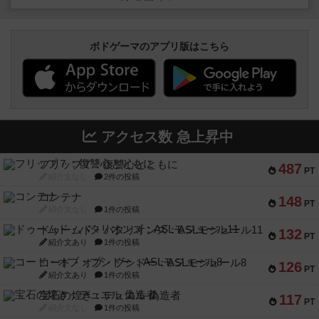
ボドゲーマのアプリ版はこちら
アクセス数 急上昇中
フリップ７：復讐心とともに
487
PT
紹介文なし
2件の投稿
コンテナ
148
PT
紹介文なし
1件の投稿
ドゥームド・バタリオンズ：ASLモジュール11
132
PT
紹介文あり
1件の投稿
コード・オブ・ブシドー：ASLモジュール8
126
PT
紹介文あり
1件の投稿
宝石の煌き：デュエル 偽造者
117
PT
紹介文なし
1件の投稿