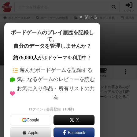
ログイン
閉じる
ボドゲーマTOP
ボードゲームの検索
将棋
スタディ将棋
掲示板
ボードゲームのプレイ履歴を記録し
て、
スタディ将棋
自分のデータを管理しませんか？
0件の掲示板
約75,000人
がボドゲーマを利用中！
遊んだボードゲームを記録する
2
2
10
トップ
画像
動画
レビュー
カフェ
気になるゲームのレビューを読む
ログインするとスタディ将棋に関する掲示板の作成やコメントの書き込みが
お気に入り作品・所有リストの共
出来るようになります。ルールの疑問やエラッタ情報、マニュアルでは判断
し辛い曖昧な表記等について会員同士で自由にコミュニケーションをとるこ
有
とが出来ます。
ログイン / 会員登録（10秒）
ログイン/無料会員登録
Google
X
Apple
Facebook
スタディ将棋のトップに戻る