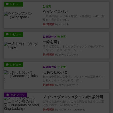
レビュー
充実
ウイングスパン
（全体評価）☆10/6（普通）（難易度）☆4/5（世
界観・見た目）☆5...
約2時間前
by ハシオキ
レビュー
画像付き
充実
一線を画す
簡単に言うと、トリックテイキングでモダンアー
トを行う、と言ったゲーム。...
約3時間前
by タカミネコウヘイ
レビュー
画像付き
充実
しあわせのいと
舞台は全寮制の女子高。プレイヤーは探偵サイド
と犯人サイドに分かれて、探...
約4時間前
by タカミネコウヘイ
戦略やコツ
ノイシュヴァンシュタイン城の設計図
どうにも上手くあれもこれも満たせるようには置
けないので、入口の除去と入...
約5時間前
by オグランド（Oguland）