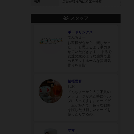
相席
店員が積極的に相席を推奨
スタッフ
ボードリンクス
てんちょー
お客様が心から「楽しかっ
た！」と思えるよう尽力さ
せていただきます。 まるで
友達の家のような感覚で遊
べるアットホームな雰囲気
作りを目指...
紫桜雪音
しお
てんちょーから人手不足の
メッセージが来た時にヘル
プに入ってます。カードゲ
ームが好きで、色々な戦略
を試したり新しいカードを
使ったりするの...
ママ