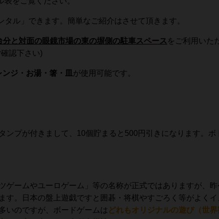
ル表をご覧ください。
～レンタル」できます。簡単なご紹介はさせて頂きます。
台分
と
対面の眼鏡市場の東の塀側の駐車スペース
をご利用いた
確認下さい)
レンジ・お湯・箸・皿
が使用可能です。
タンプが付きまして、10個貯まると500円引きになります。ボ
ツゲームやユーロゲーム」等の名称が正式ではありますが、昨
ます。日本の盤上遊戯ですと囲碁・将棋やすごろく等がよくイ
多いのですが、ボードゲームは
どれもオリジナルの遊び（世界