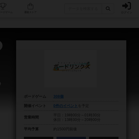
ログイン
フェ/店舗
人気ボードゲーム
通販ストア
め
ボードゲーム
308個
開催イベント
0件のイベント
を予定
平日：19時00分～01時30分
営業時間
休日：13時30分～20時00分
平均予算
約1500円前後