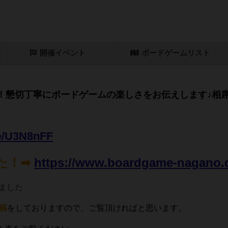
開催
イベント
ボード
ゲーム
リスト
懇切丁寧にボードゲームの楽しさをお伝えします♪相
.ee/U3N8nFF
た！➡
https://www.boardgame-nagano
しました
投稿
をしておりますので、ご覧頂ければと思います。