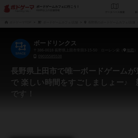
ボードゲームカフェに行こう！
610件以上の店舗情報
データベース
検
ボドゲーマTOP
ボードゲームカフェ/店舗
長野県のボードゲームカフェ/店舗
ボードリンクス
〒386-0018
長野県上田市常田3-15-50 ローレン栄（
地図
）
SPACE
09035585538
長野県上田市で唯一ボードゲームが
で 楽しい時間をすごしましょー♪
です！