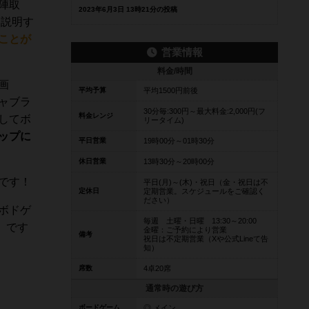
陣取
2023年6月3日 13時21分の投稿
て説明す
ことが
営業情報
料金/時間
画
平均予算
平均1500円前後
ャブラ
30分毎:300円～最大料金:2,000円(フ
料金レンジ
してボ
リータイム)
ップに
平日営業
19時00分～01時30分
休日営業
13時30分～20時00分
です！
平日(月)～(木)・祝日（金・祝日は不
定休日
定期営業。スケジュールをご確認く
ださい）
ボドゲ
毎週 土曜・日曜 13:30～20:00
」です
金曜：ご予約により営業
備考
祝日は不定期営業（Xや公式Lineて告
知）
席数
4卓20席
通常時の遊び方
ボードゲーム
◎ メイン