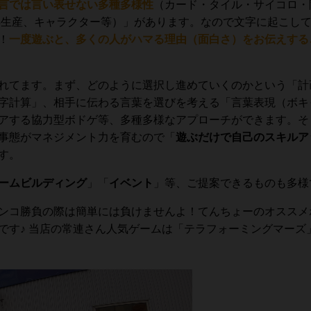
言では言い表せない多種多様性
（カード・タイル・サイコロ・
再生産、キャラクター等）
」
があります。なので文字に起こし
！
一度遊ぶと、多くの人がハマる理由（面白さ）をお伝えする
れてます。まず、どのように選択し進めていくのかという「計
字計算」、相手に伝わる言葉を選びを考える「言葉表現（ボキ
アする協力型ボドゲ等、多種多様なアプローチができます。そ
事態がマネジメント力を育むので「
遊ぶだけで自己のスキルア
す。
ームビルディング
」「
イベント
」等、ご提案できるものも多様
ンコ勝負の際は簡単には負けませんよ！てんちょーのオススメ
です♪ 当店の常連さん人気ゲームは「テラフォーミングマーズ