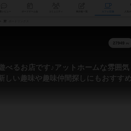
索
新着レビュー
ボードゲーム会
コミュニティ
掲示板一覧
カ
ボードリンクス
27949
PV
遊べるお店です♪アットホームな雰囲気
 新しい趣味や趣味仲間探しにもおすす