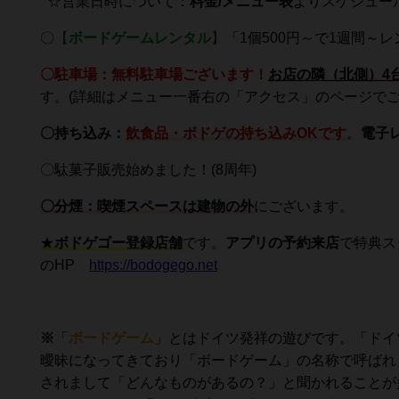
☆営業日時について：
料金/メニュー表
よりスケジュー
〇
【
ボードゲームレンタル
】
「1個500円～で1週間
〇
駐車場：無料駐車場ございます！
お店の隣（北側）4
す。(詳細はメニュー一番右の「アクセス」のページでご
〇持ち込み：
飲食品・ボドゲの持ち込みOKです
。
電子
〇駄菓子販売始めました！(8周年)
〇分煙：喫煙スペースは建物の外
にございます。
★
ボドゲゴー登録店舗
です。
アプリの予約来店
で特典ス
のHP
https://bodogego.net
※
「
ボードゲーム
」とはドイツ発祥の遊びです。「ドイ
曖昧になってきており「ボードゲーム」の名称で呼ばれ
されまして「どんなものがあるの？」と聞かれることが