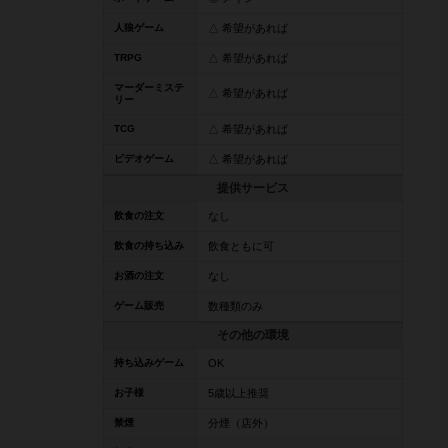
人狼ゲーム
△ 希望があれば
TRPG
△ 希望があれば
マーダーミステ
△ 希望があれば
リー
TCG
△ 希望があれば
ビデオゲーム
△ 希望があれば
提供サービス
飲食の注文
なし
飲食の持ち込み
飲食ともに可
お酒の注文
なし
ゲーム販売
数種類のみ
その他の環境
持ち込みゲーム
OK
お子様
5歳以上推奨
禁煙
分煙（店外）