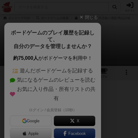
ログイン
閉じる
ボドゲーマTOP
ボードゲームの検索
ストライク 日本語版の通販/商品詳細
ボードゲームのプレイ履歴を記録し
て、
ストライク
自分のデータを管理しませんか？
ケロベロヌさんのレビュー
約75,000人
がボドゲーマを利用中！
遊んだボードゲームを記録する
16
2
47
292
トップ
画像
動画
レビュー
カフェ
気になるゲームのレビューを読む
お気に入り作品・所有リストの共
158名
0名
0
4年以上前
有
ログイン / 会員登録（10秒）
2000000%盛り上がる！！！
Google
X
子供から大人、年配まで、老若男女！！
Apple
Facebook
絶対買ってください！！