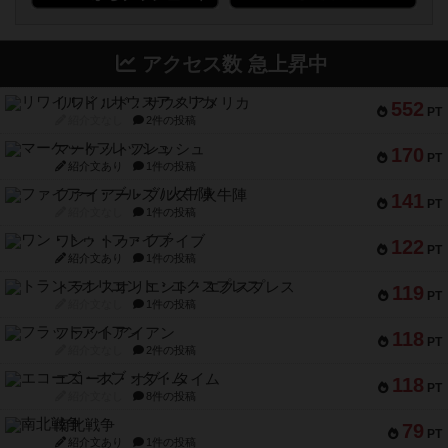
アクセス数 急上昇中
リワイルド：サウスアメリカ
552
PT
紹介文なし
2件の投稿
マーケットフレッシュ
170
PT
紹介文あり
1件の投稿
ファイアー・ブルズ / 火牛陣
141
PT
紹介文なし
1件の投稿
ワン・トゥ・ファイブ
122
PT
紹介文あり
1件の投稿
トランスオリエント・エクスプレス
119
PT
紹介文なし
1件の投稿
フラットアイアン
118
PT
紹介文なし
2件の投稿
エコーズ・オブ・タイム
118
PT
紹介文なし
8件の投稿
南北戦争
79
PT
紹介文あり
1件の投稿