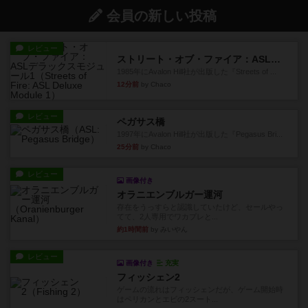
会員の新しい投稿
レビュー
ストリート・オブ・ファイア：ASLデラックスモジュール1
1985年にAvalon Hill社が出版した『Streets of ...
12分前
by Chaco
レビュー
ペガサス橋
1997年にAvalon Hill社が出版した『Pegasus Bri...
25分前
by Chaco
レビュー
画像付き
オラニエンブルガー運河
存在をうっすらと認識していたけど、セールやっ
てて、2人専用でワカプレと...
約1時間前
by みいやん
レビュー
画像付き
充実
フィッシェン2
ゲームの流れはフィッシェンだが、ゲーム開始時
はペリカンとエビの2スート...