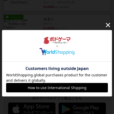
るゲーム。相手の手札/場...
約3時間前
by daisdice
レビュー
カタン
神ゲー
約4時間前
by アプー
レビュー
充実
ドゥームド・バタリオンズ：ASLモジュール11
『Squad Leader』用の追加マップとして発売され
たマップの#9...
約4時間前
by Chaco
レビュー
クロワ・ド・ゲール：ASLモジュール10
1992年にAvalon Hill社が出版した『Croix de Gu...
約4時間前
by Chaco
ボドゲーマのアプリ版はこちら