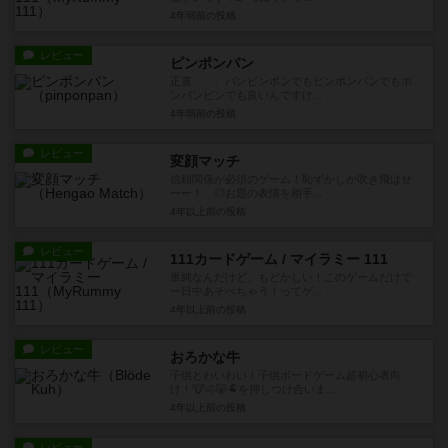
4年弱前
の投稿
レビュー
ピンポンパン
正直、、、パンピンポンでもピンポンパンでもポ
ンパンピンでも良いんですけ...
4年弱前
の投稿
レビュー
変顔マッチ
信頼関係が必須のゲーム！恥ずかしか吹き飛ばせ
ーー！ ◎お題の表情を相手...
4年以上前
の投稿
レビュー
111カードゲーム / マイラミー 111
単純なんだけど、もどかしい！このゲームだけで
一日中あそべちゃう！ってゲ...
4年以上前
の投稿
レビュー
おろかな牛
子供とわいわい！子供ボードゲーム超初心者向
け！🐮🐴🐷🐏を押しつけ合いま...
4年以上前
の投稿
レビュー