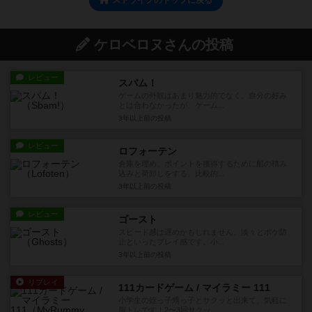
ストライクのトップに戻る
ケロベロヌさんの投稿
レビュー
スバム！
ゲームの外観はあまり魅力的でなく、自分の好み
とは合わなかったが、ゲーム...
3年以上前
の投稿
レビュー
ロフォーテン
倉庫を埋め、ポイントを獲得するために船の積み
込みと荷卸しをする、比較的...
3年以上前
の投稿
レビュー
ゴースト
スピード感は遅めかもしれません。淡々とボケ防
止といったプレイ感です。小...
3年以上前
の投稿
リプレイ
111カードゲーム / マイラミー 111
小学生の姪っ子甥っ子とサクッと出来て、気軽に
脳トレです！2〜3回サクッ...