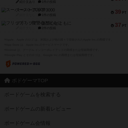
紹介文あり
1件の投稿
スーパーストア3000
39
PT
紹介文なし
1件の投稿
フリップ７：復讐心とともに
37
PT
紹介文なし
2件の投稿
※Apple、Apple のロゴ は、米国および他の国々で登録されたApple Inc.の商標です。
※App Store は、Apple Inc.のサービスマークです。
※Android は、グーグル インコーポレイテッドの商標または登録商標です。
※Google Play とそのロゴは、Google Inc.の商標または登録商標です。
ボドゲーマTOP
ボードゲームを検索する
ボードゲームの新着レビュー
ボードゲーム会情報