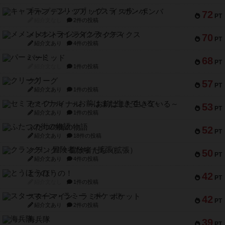
キャプテン・フリップ：イスラ・ボンバ
72
PT
紹介文なし
2件の投稿
メメントオンラインタクティクス
70
PT
紹介文あり
4件の投稿
パーミッド
68
PT
紹介文なし
1件の投稿
クリーグ
57
PT
紹介文あり
1件の投稿
セミファイナル ～お前はまだ生きている～
53
PT
紹介文あり
1件の投稿
ふたつの街の物語
52
PT
紹介文あり
18件の投稿
クランク! ：冒険者たち（拡張）
50
PT
紹介文あり
4件の投稿
とうほうの！
42
PT
紹介文なし
1件の投稿
スターマイン・ラミー ポケット
42
PT
紹介文あり
2件の投稿
海兵隊
39
PT