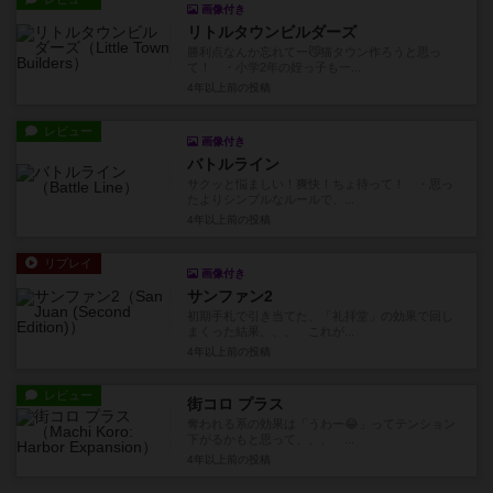
画像付き
リトルタウンビルダーズ
勝利点なんか忘れてー😼猫タウン作ろうと思っ
て！ ・小学2年の姪っ子も一...
4年以上前
の投稿
レビュー
画像付き
バトルライン
サクッと悩ましい！爽快！ちょ待って！ ・思っ
たよりシンプルなルールで、...
4年以上前
の投稿
リプレイ
画像付き
サンファン2
初期手札で引き当てた、「礼拝堂」の効果で回し
まくった結果、、、 これが...
4年以上前
の投稿
レビュー
街コロ プラス
奪われる系の効果は「うわー😂」ってテンション
下がるかもと思って、、、 ...
4年以上前
の投稿