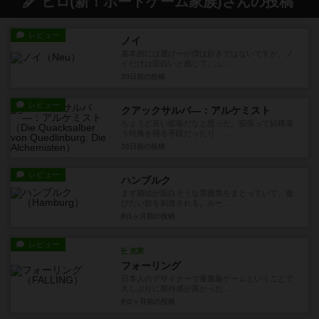
ヒロ(新！ボードゲーム家族)さんの投稿
レビュー
ノイ
基本的には運げーが僕は好きではないですが、ノ
イだけは面白いと感じて、ふ...
20日前
の投稿
レビュー
クアックサルバ―：アルケミスト
ちょうど良い拡張だなと思った。拡張って結構違
う特典を得る手段だったり、...
26日前
の投稿
レビュー
ハンブルク
まず箱絵が面白そうな雰囲気をまとっていて、遊
びたい欲を刺激される。ルー...
約1ヶ月前
の投稿
レビュー
充実
フォーリング
日本人のデザイナーで重量級ゲームということで
久しぶりに期待感が高かった...
約2ヶ月前
の投稿