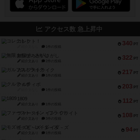
アクセス数 急上昇中
コレクト！
340
PT
紹介文なし
1件の投稿
無限まちがいさがし
322
PT
紹介文あり
2件の投稿
ガルフストライク
217
PT
紹介文あり
1件の投稿
クルティボ
203
PT
紹介文なし
1件の投稿
1809
112
PT
紹介文あり
1件の投稿
ファースト・イン・フライト
108
PT
紹介文あり
3件の投稿
モズビ－ズ・レイダ－ズ
94
PT
紹介文あり
1件の投稿