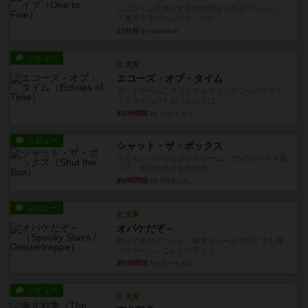
とにかくお手軽にすき間時間をうめるゲームとし
て重宝するゲームです。いわ...
27分前
by nabekoh
レビュー
充実
エコーズ・オブ・タイム
カードゲームにファイナルファンタジーのアクテ
ィブタイムバトル（もしくは...
約4時間前
by ジェイとと
レビュー
シャット・ザ・ボックス
とてもシンプルなダイスゲーム。2つのダイスを振
って、出目の合計を自分の...
約5時間前
by OSAっち
レビュー
充実
オバケだぞ～
対人アナログプレイ。簡単なルールで誰とでも遊
べるゲーム。こんなの子ども...
約6時間前
by おーちゃん
レビュー
充実