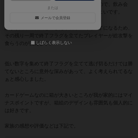
瞬間的に盛り上がれる良いカードゲームなので、飲み会
または
や、ボードゲーム会の序盤に出すのに丁度よいです。
メールで会員登録
誰かが終了の合図を出したら残り一周で終了になるため、
その残り一周で終了フラグを立てたプレイヤーが総攻撃を
しばらく表示しない
食らうのが笑えます。
低い数字を集めて終了フラグを立てて逃げ切るだけでは勝
てないところに意外な深みがあって、よく考えられてるな
ぁと感心しました。
カードゲームなのに箱が大きいところが我が家的にはマイ
ナスポイントですが、箱絵のデザインも雰囲気も個人的に
は好きです。
家族の感想や評価などは下記で。