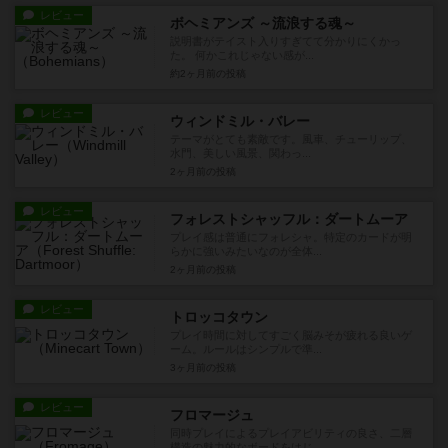
レビュー
ボヘミアンズ ～流浪する魂～
説明書がテイスト入りすぎてて分かりにくかっ
た。 何かこれじゃない感が...
約2ヶ月前
の投稿
レビュー
ウィンドミル・バレー
テーマがとても素敵です。風車、チューリップ、
水門、美しい風景、関わっ...
2ヶ月前
の投稿
レビュー
フォレストシャッフル：ダートムーア
プレイ感は普通にフォレシャ。特定のカードが明
らかに強いみたいなのが全体...
2ヶ月前
の投稿
レビュー
トロッコタウン
プレイ時間に対してすごく脳みそが疲れる良いゲ
ーム。ルールはシンプルで準...
3ヶ月前
の投稿
レビュー
フロマージュ
同時プレイによるプレイアビリティの良さ、二層
構造の魅力的なボードをはじ...