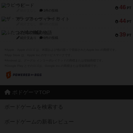
ラピード
46
PT
紹介文なし
1件の投稿
ザ・フラッフィー・ライト
44
PT
紹介文なし
0件の投稿
ふたつの城の物語
39
PT
紹介文あり
6件の投稿
※Apple、Apple のロゴ は、米国および他の国々で登録されたApple Inc.の商標です。
※App Store は、Apple Inc.のサービスマークです。
※Android は、グーグル インコーポレイテッドの商標または登録商標です。
※Google Play とそのロゴは、Google Inc.の商標または登録商標です。
ボドゲーマTOP
ボードゲームを検索する
ボードゲームの新着レビュー