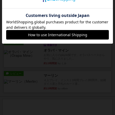
約12時間前
by Chaco
ルール/インスト
画像付き
充実
パーミッド
おばあちゃんは猫が大好きです!しかし、あまりに
も多くの猫を飼っているた...
約12時間前
by jurong
レビュー
画像付き
オラパ・マイン
お気に入りのplayte製です。オラパスペースから
やり、気に入りました...
約13時間前
by くみ
レビュー
マーリン
４人プレイ。インスト1時間プレイ2時間半。結構
ダイス運と手札のカード運...
約13時間前
by oliber