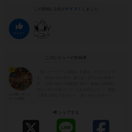
この投稿に
1
名が
ナイス！
しました
ナイス！
このレビューの投稿者
神
「新！ボードゲーム家族」を運営してますヒロで
す。 40代の会社員で、妻と娘と息子の4人家族で
す。 仕事や飲みで毎晩遅く帰り、家族との時間が
少ない日々を過ごしていたある日のこと。 「家族
ヒロ(新！ボード
と本気で遊んでますか？」 通りすがりのボードゲ
ゲーム家族)
ームショップの言葉が心に刺さり、自分...
シェアする