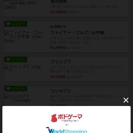
南北戦争
1983年にVictory Gamesが出版した『The Civil ...
約10時間前
by Chaco
レビュー
画像付き
ファイアー・ブルズ / 火牛陣
火牛を引き連れて敵を殲滅させる。縦か斜めで前2
列まで攻撃できるが、自分...
約12時間前
by うらまこ
レビュー
フリップ７
カードをめくるかパスをするかを決めてパスした
時のカード数字が得点になる...
約12時間前
by mob567
レビュー
コンセプト
親のプレイヤーがお題を決めて限られたヒントの
中から他のプレイヤーに当て...
約12時間前
by mob567
レビュー
海兵隊
1988年にVictory Gamesが出版した
『Leathernec...