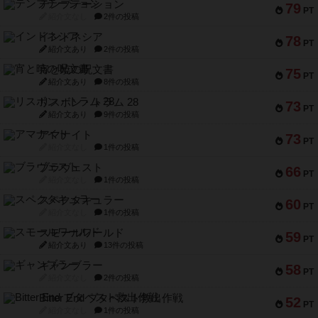
テンプテーション
79
PT
紹介文なし
2件の投稿
インドネシア
78
PT
紹介文あり
2件の投稿
宵と暁の呪文書
75
PT
紹介文あり
8件の投稿
リスボン・トラム 28
73
PT
紹介文あり
9件の投稿
アマナイト
73
PT
紹介文なし
1件の投稿
ブラヴェスト
66
PT
紹介文なし
1件の投稿
スペクタキュラー
60
PT
紹介文なし
1件の投稿
スモールワールド
59
PT
紹介文あり
13件の投稿
ギャンブラー
58
PT
紹介文なし
2件の投稿
Bitter End ブタペスト救出作戦
52
PT
紹介文なし
1件の投稿