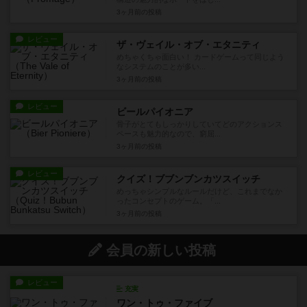
3ヶ月前
の投稿
レビュー
ザ・ヴェイル・オブ・エタニティ
めちゃくちゃ面白い！ カードゲームって同じよう
なシステムのことが多い...
3ヶ月前
の投稿
レビュー
ビールパイオニア
骨子がとてもしっかりしていてどのアクションス
ペースも魅力的なので、窮屈...
3ヶ月前
の投稿
レビュー
クイズ！ブブンブンカツスイッチ
めっちゃシンプルなルールだけど、これまでなか
ったコンセプトのゲーム。「...
3ヶ月前
の投稿
会員の新しい投稿
レビュー
充実
ワン・トゥ・ファイブ