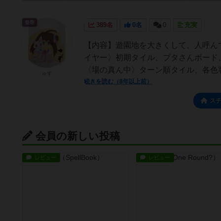
皇帝
389名
0名
0
充実
【内容】遊園地を大きくして、人呼ん
イヤー〉初期タイル、ブタさんボード、
〈場の真ん中〉ターン順タイル、各色客
ゅず
続きを読む（8年以上前）
ス
会員の新しい投稿
レビュー
レビュー