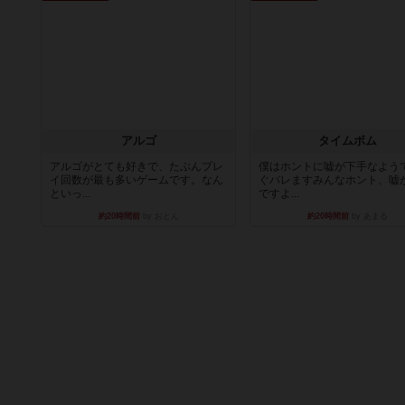
アルゴ
タイムボム
アルゴがとても好きで、たぶんプレ
僕はホントに嘘が下手なよう
イ回数が最も多いゲームです。なん
ぐバレますみんなホント、嘘
といっ...
ですよ...
約20時間前
by おとん
約20時間前
by あまる