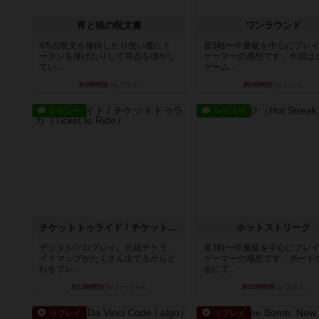
宵と暁の呪文書
ワンラウンド
4/5点呪文を修得したり使い魔にト
星5軽〜中量級を中心にプレ
ークンを捧げたりして得点を増やし
ゲーマーの感想です。今回は
てい...
ゲーム...
約2時間前
by ワタル
約6時間前
by おとん
レビュー
レビュー
チケットトゥライド / チケットトゥライドアメリカ
ホットストリーク
デジタルソロプレイ。元祖チケラ
星7軽〜中量級を中心にプレ
イ？マップがたくさん出てるからど
ゲーマーの感想です。ボード
れをプレ...
会にて...
約12時間前
by おーちゃん
約19時間前
by おとん
リプレイ
リプレイ