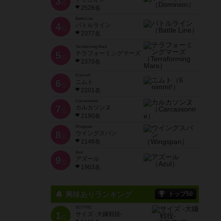
3
位
2528名
Battle Line
4
バトルライン
位
2377名
Terraforming Mars
5
テラフォーミングマーズ
位
2370名
6 nimmt!
6
ニムト
位
2201名
Carcassonne
7
カルカソンヌ
位
2190名
Wingspan
8
ウイングスパン
位
2148名
Azul
9
アズール
位
1903名
興味ありランキング
トップ50
SCYTHE
1
サイズ -大鎌戦役-
位