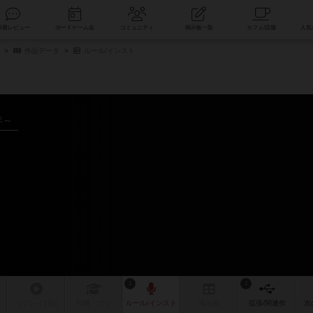
索
新着レビュー
ボードゲーム会
コミュニティ
掲示板一覧
作品データ
ルール/インスト
年～
1
1
リプレイ
日記
戦略
・コツ
ルール
/インスト
掲示板
拡張/関連
作
次