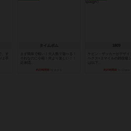
タイムボム
1809
で、す
まず簡単で軽い！大人数で遊べる！
ケビン・ザッカーがデザイ
が上手
それなのに小箱！何より楽しい！！
ヘクス=２マイルの戦役級
正体隠...
は以下...
約20時間前
by あまる
約20時間前
by Chaco