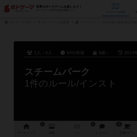
世界のボードゲームを楽しもう！
ボードゲーム専門の総合情報サイト
データベース
検
ボドゲーマTOP
ボードゲームの検索
スチームパーク 日本語版の通販/商品詳細
2人～4人
60分前後
8歳～
2013
スチームパーク
1件のルール/インスト
6
5
33
ゲーム
トップ
画像
動画
レビュー
店舗/
カフェ