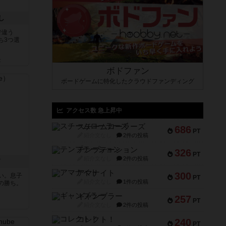
し
で違う
ち3つ選
と
ボドファン
ボードゲームに特化したクラウドファンディング
アクセス数 急上昇中
スチームローラーズ
686
PT
紹介文なし
2件の投稿
テンプテーション
326
PT
紹介文なし
2件の投稿
ド
アマナイト
300
い。息子
PT
紹介文なし
1件の投稿
の勝ち。
ギャンブラー
257
PT
紹介文なし
2件の投稿
コレクト！
240
PT