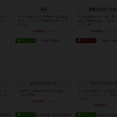
花火
無限まちがいさが
イする
ずっと前のドイツ年間ゲーム大賞な
6つの場面カード（表、裏
ボード
がら、シンプルで簡単な小ゲームで
絵）が何枚かあり、そのう
今でも...
んで、同...
約8時間前
by tamio
約10時間前
by ジェイと
レビュー
リプレイ
ガルフストライク
ディジットコー
イする
1983年にVictory Gamesが出版した
やっぱり論理ゲームは面白
ゲーム
『Gulf Strik...
とリプレイしました。息子
これリ...
約19時間前
by Chaco
約19時間前
by くみ
レビュー
レビュー