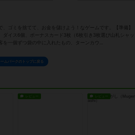
で、ゴミを捨てて、お金を儲けよう！なゲームです。【準備】
ダイス6個、ボーナスカード3枚（6枚引き3枚選び山札シャッ
を一個ずつ袋の中に入れたもの、ターンカウ...
チームパークのトップに戻る
レビュー
レビュー