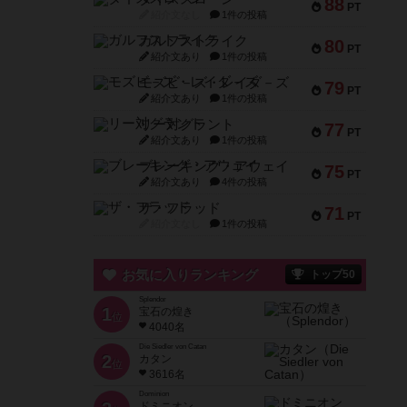
88
PT
紹介文なし
1件の投稿
ガルフストライク
80
PT
紹介文あり
1件の投稿
モズビ－ズ・レイダ－ズ
79
PT
紹介文あり
1件の投稿
リー対グラント
77
PT
紹介文あり
1件の投稿
ブレーキング・アウェイ
75
PT
紹介文あり
4件の投稿
ザ・フラッド
71
PT
紹介文なし
1件の投稿
お気に入りランキング
トップ50
Splendor
1
宝石の煌き
位
4040名
Die Siedler von Catan
2
カタン
位
3616名
Dominion
ドミニオン