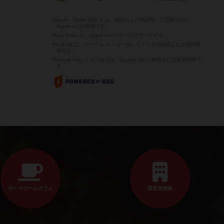
※Apple、Apple のロゴ は、米国および他の国々で登録された
Apple Inc.の商標です。
※App Store は、Apple Inc.のサービスマークです。
※Android は、グーグル インコーポレイテッドの商標または登録商
標です。
※Google Play とそのロゴは、Google Inc.の商標または登録商標で
す。
ボードゲームカフェ
運営者情報