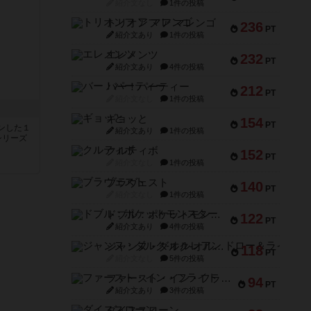
紹介文なし
1件の投稿
トリオンフ ア マレンゴ
236
PT
紹介文あり
1件の投稿
エレメンツ
232
PT
紹介文あり
4件の投稿
バー！パーティー
212
PT
紹介文なし
1件の投稿
ギョッと
154
PT
ンした１
紹介文あり
1件の投稿
シリーズ
クルティボ
152
PT
紹介文なし
1件の投稿
ブラヴェスト
140
PT
紹介文なし
1件の投稿
ドブル：ポケットモンスター
122
PT
紹介文あり
4件の投稿
ジャンヌ・ダルク-オルレアン ドロー＆ライト
118
PT
紹介文なし
5件の投稿
ファースト・イン・フライト
94
PT
紹介文あり
3件の投稿
ダイススローン