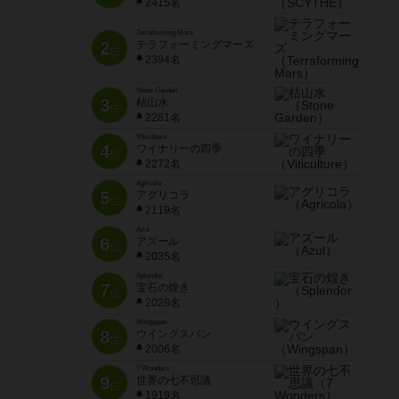
2415名
Terraforming Mars
2
テラフォーミングマーズ
位
2394名
Stone Garden
3
枯山水
位
2281名
Viticulture
4
ワイナリーの四季
位
2272名
Agricola
5
アグリコラ
位
2119名
Azul
6
アズール
位
2035名
Splendor
7
宝石の煌き
位
2028名
Wingspan
8
ウイングスパン
位
2006名
7 Wonders
9
世界の七不思議
位
1919名