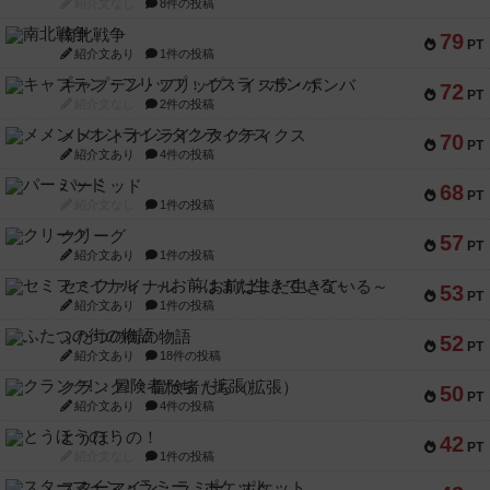
紹介文なし
8件の投稿
南北戦争
79
PT
紹介文あり
1件の投稿
キャプテン・フリップ：イスラ・ボンバ
72
PT
紹介文なし
2件の投稿
メメントオンラインタクティクス
70
PT
紹介文あり
4件の投稿
パーミッド
68
PT
紹介文なし
1件の投稿
クリーグ
57
PT
紹介文あり
1件の投稿
セミファイナル ～お前はまだ生きている～
53
PT
紹介文あり
1件の投稿
ふたつの街の物語
52
PT
紹介文あり
18件の投稿
クランク! ：冒険者たち（拡張）
50
PT
紹介文あり
4件の投稿
とうほうの！
42
PT
紹介文なし
1件の投稿
スターマイン・ラミー ポケット