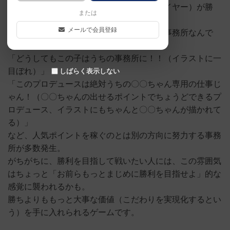
の人気を一番たくさん稼いだ事務所（プレイヤー）が勝
または
利。というゲームなのですが。
メールで会員登録
「うちの事務所はフルーツポンチ（絵師）事務所なんで
す！」
「どうしてもこの子はうちの事務所に！！（イラストに一
目ぼれ）」
しばらく表示しない
「このプロデュースは絶対うちの〇〇ちゃん専用の仕事じ
ゃん！（〇〇ちゃんの出せるポイントでちょうどできるプ
ロデュース、イラストにもちゃんと〇〇ちゃんが描かれて
る）」
など、人気ポイントを稼ぐのとは別の方向に努力する事務
所が多数発生。
がちがちに、勝利を目指して戦いたい人には、この雰囲気
はちょっと「お前らもっとまじめに勝利を目指せよ」的な
感覚に襲われるかも。
勝ちよりももっと大事な価値（こだわりを実現化するとい
う）を手に入れられるゲームです。