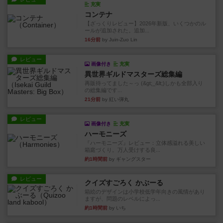
充実
コンテナ
【ざっくりレビュー】2026年新版、いくつかのル
ールが追加された。追加...
16分前
by Juin-Zuo Lin
レビュー
画像付き
充実
異世界ギルドマスターズ総集編
再販待ってました～っ (&gt;_&lt;)しかも全部入り
の総集編です...
21分前
by 紅い弾丸
レビュー
画像付き
充実
ハーモニーズ
『ハーモニーズ』レビュー：立体感溢れる美しい
箱庭づくり。万人受けする良...
約1時間前
by ギャングスター
レビュー
クイズすごろく かぶーる
箱絵のデザインは小学校低学年向きの風情があり
ますが、問題のレベルによっ...
約1時間前
by いち