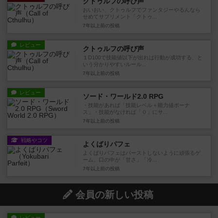
クトゥルフの呼び声
おいおい、クトゥルフでファンタジーやるんなら
せめてサプリメント「クトゥ...
7年以上前
の投稿
レビュー
クトゥルフの呼び声
１D100で技能値以下が出れば行動が成功する、と
いう分かりやすいルール...
7年以上前
の投稿
レビュー
ソード・ワールド2.0 RPG
・技能があれば「技能レベル＋能力値ボーナ
ス」・技能がなければ「０」にサ...
7年以上前
の投稿
戦略やコツ
よくばりパフェ
よくばりパフェはバーストしないように頑張るゲ
ーム。口の中が「甘さ」「冷...
7年以上前
の投稿
会員の新しい投稿
レビュー