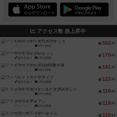
アクセス数 急上昇中
リワイルド：サウスアメリカ
552
PT
紹介文なし
2件の投稿
マーケットフレッシュ
170
PT
紹介文あり
1件の投稿
ファイアー・ブルズ / 火牛陣
141
PT
紹介文なし
1件の投稿
ワン・トゥ・ファイブ
122
PT
紹介文あり
1件の投稿
トランスオリエント・エクスプレス
119
PT
紹介文なし
1件の投稿
フラットアイアン
118
PT
紹介文なし
2件の投稿
エコーズ・オブ・タイム
118
PT