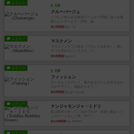
レビュー
充実
クルーバージュ
リプレイ性のある推理ゲームかつ手軽に遊べる素
晴らしいゲームで、対戦、協...
約1時間前
by いち
レビュー
マスクメン
マスクメンすごい好き（プロレスも好き）。強い
やつを決めるというより、ジ...
約5時間前
by わー
レビュー
充実
フィッシェン
デジタルソロプレイ。毒のあるゲームを作るあの
人がデザイン。箱絵からもう...
約6時間前
by おーちゃん
レビュー
ナンジャモンジャ・ミドリ
私は吃音を持っているのですが、友達と集まって
このゲームをした際、3ゲー...
約10時間前
by 155973
レビュー