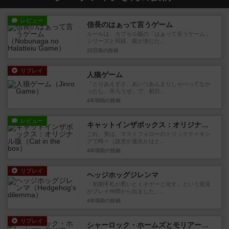
レビュー
信長のはぁって言うゲーム
ルールは、カプセル版の「はぁって言うゲーム」
シリーズと同様、親が演じた...
22日前
の投稿
リプレイ
人狼ゲーム
「とりあえずさ、あいつあんまりしゃべってなか
ったし、吊ろうぜ」で、初日...
4年弱前
の投稿
レビュー
キャットインザボックス：オリジナル版
これ、実は、マストフォローのトリックテイキン
グで時々（故意か過失かはと...
4年弱前
の投稿
リプレイ
ヘッジホッグジレンマ
「初期手札が悪いとくそゲーと化す」という意見
がプレイ仲間から出ました。...
4年弱前
の投稿
リプレイ
シャーロック・ホームズとモリアーティの罠