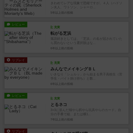
きわめてレアな現象で恐縮ですが。４人（ハドソ
ン夫人、ワトソン、シャーロ...
5年以上前
の投稿
レビュー
充実
転がる芝浜
落語好きとしては、「芝浜」の名が冠されていた
ら買わないという選択肢はな...
6年以上前
の投稿
リプレイ
充実
みんなでメイキングＢＬ
いきなり「シュルッ」から始まる男子高校生（苦
学生・バイト掛け持ち）と数...
6年以上前
の投稿
レビュー
充実
とるネコ
3×3に並んだ猫やら餌やら玩具やらのカード。自
分の手番で縦、または横1...
7年以上前
の投稿
リプレイ