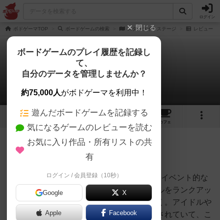
ログイン
閉じる
ボドゲーマTOP
ボードゲームの検索
スターライトステージ
レビュー
ボードゲームのプレイ履歴を記録し
て、
スターライトステージ
自分のデータを管理しませんか？
ハクシャクさんのレビュー
約75,000人
がボドゲーマを利用中！
遊んだボードゲームを記録する
6
1
5
21
トップ
画像
動画
レビュー
カフェ
気になるゲームのレビューを読む
お気に入り作品・所有リストの共
734名
2名
0
8年弱前
有
ログイン / 会員登録（10秒）
ルールは、手持ちのアイドル（初期3人）にイベント的な
仕事で経験を積ませ、積んだ経験でアイドルをランクアッ
Google
X
プさせ、大きな仕事をプロデュースしていく。アイドルや
Apple
Facebook
プロデュースには「人気ポイント」が設定されていて、こ