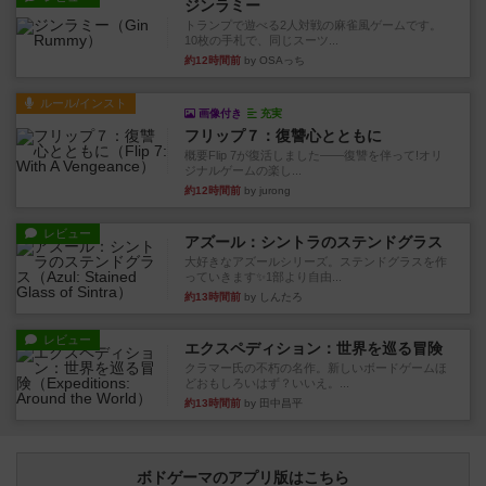
ジンラミー
トランプで遊べる2人対戦の麻雀風ゲームです。
10枚の手札で、同じスーツ...
約12時間前
by OSAっち
ルール/インスト
画像付き
充実
フリップ７：復讐心とともに
概要Flip 7が復活しました――復讐を伴って!オリ
ジナルゲームの楽し...
約12時間前
by jurong
レビュー
アズール：シントラのステンドグラス
大好きなアズールシリーズ。ステンドグラスを作
っていきます✨1部より自由...
約13時間前
by しんたろ
レビュー
エクスペディション：世界を巡る冒険
クラマー氏の不朽の名作。新しいボードゲームほ
どおもしろいはず？いいえ。...
約13時間前
by 田中昌平
ボドゲーマのアプリ版はこちら