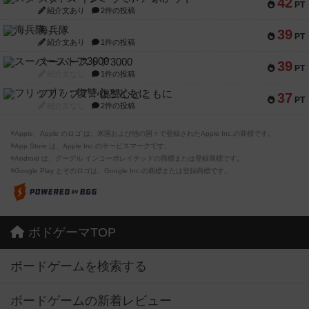
42
PT
紹介文あり
2件の投稿
海兵隊
39
PT
紹介文あり
1件の投稿
スーパーストア3000
39
PT
紹介文なし
1件の投稿
フリップ７：復讐心とともに
37
PT
紹介文なし
2件の投稿
※Apple、Apple のロゴ は、米国および他の国々で登録されたApple Inc.の商標です。
※App Store は、Apple Inc.のサービスマークです。
※Android は、グーグル インコーポレイテッドの商標または登録商標です。
※Google Play とそのロゴは、Google Inc.の商標または登録商標です。
ボドゲーマTOP
ボードゲームを検索する
ボードゲームの新着レビュー