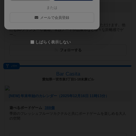
[NEW] 2月のゲイセン（2026年02月09日 20時36分）
または
メールで会員登録
遊べるボードゲーム
920個
阪急桂駅から徒歩3分。 広い空間でゆったりとご利用いただけます。他
にも3Dプリンターや書籍、常設アート作品展示など様々な距離感でゲ
ー...
しばらく表示しない
フォローする
バー
Bar Casita
愛知県一宮市泉3丁目1-18末廣ビル
[NEW] 年末年始のカレンダー（2025年12月16日 11時13分）
遊べるボードゲーム
388個
季節のフレッシュフルーツカクテルと共にボードゲームを楽しめる大人
の空間