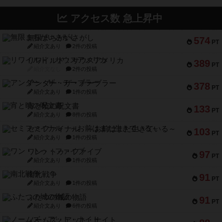
アクセス数 急上昇中
無限まちがいさがし
574
PT
紹介文あり
2件の投稿
リワイルド：サウスアメリカ
389
PT
紹介文なし
2件の投稿
アンダー・ザ・テーブラー
378
PT
紹介文あり
1件の投稿
宵と暁の呪文書
133
PT
紹介文あり
8件の投稿
セミファイナル ～お前はまだ生きている～
103
PT
紹介文あり
1件の投稿
ワン・トゥ・ファイブ
97
PT
紹介文あり
1件の投稿
南北戦争
91
PT
紹介文あり
1件の投稿
ふたつの城の物語
91
PT
紹介文あり
6件の投稿
ノームズ・アット・ナイト