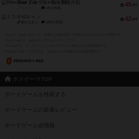
Bitter End ブタペスト救出作戦
45
PT
紹介文なし
1件の投稿
ドコジャン
42
PT
紹介文あり
10件の投稿
※Apple、Apple のロゴ は、米国および他の国々で登録されたApple Inc.の商標です。
※App Store は、Apple Inc.のサービスマークです。
※Android は、グーグル インコーポレイテッドの商標または登録商標です。
※Google Play とそのロゴは、Google Inc.の商標または登録商標です。
ボドゲーマTOP
ボードゲームを検索する
ボードゲームの新着レビュー
ボードゲーム会情報