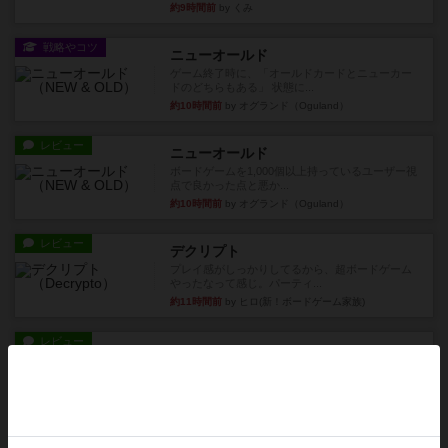
約9時間前
by くみ
戦略やコツ
ニューオールド
ゲーム終了時に、「オールドカードとニューカー
ドのどちらもある」 状態に...
約10時間前
by オグランド（Oguland）
レビュー
ニューオールド
ボードゲームを1,000個以上持っているユーザー視
点で良かった点と悪か...
約10時間前
by オグランド（Oguland）
レビュー
デクリプト
プレイ感がしっかりしてるから、超ボードゲーム
やったなって感じ。パーティ...
約11時間前
by ヒロ(新！ボードゲーム家族)
レビュー
充実
アルナックの失われし遺跡
アナログ対人プレイ数回。クニツィア先生の名作
「エルドラドを探して」にあ...
約13時間前
by おーちゃん