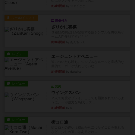
街は各プレイヤーの間にあ...
約3時間前
by ジェイとと
ルール/インスト
画像付き
ざりかに将棋
３種類の駒だけが登場する超シンプルな将棋系ゲ
ーム入門作品です♪(＾＾)...
約3時間前
by あんちっく
レビュー
エージェントアベニュー
追いついたら勝ち。シンプルなルールと直感的な
目的で、ボドゲ慣れしていな...
約4時間前
by daisdice
レビュー
充実
ウイングスパン
２人で何度かプレイ。ここでも指摘されているよ
うに、一部強力な鳥(カラス...
約4時間前
by S
レビュー
街コロ通
街コロとの違いは初めから二つサイコロを振れる
など、少しの違いはあるけれ...