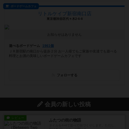
ボードゲームカフェ
リトルケイブ新宿南口店
東京都渋谷区代々木2-6-8
お知らせはありません
遊べるボードゲーム
1961個
ＪＲ新宿駅の南口から徒歩２分 お一人様でもご家族や友達でも遊べる
料理とお酒の美味しいボードゲームカフェです
フォローする
会員の新しい投稿
レビュー
ふたつの街の物語
タイルを4×4で並べて街づくりします。ただし、