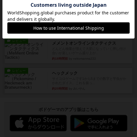
ルール/インスト
画像付き
充実
マーケットフレッシュ
目的あなたの店先に農産物の木箱を戦略的に積み
重ねて在庫を最大化し、競合...
約18時間前
by jurong
レビュー
メメントオンラインタクティクス
どんどん物量が増えて大変になっていく押し付け
合いが楽しいゲーム盛り上が...
約18時間前
by nekomanma222
レビュー
ヘックメック
サイコロゲームです1から5までの数字と芋虫がか
かれたダイス。これを振っ...
約20時間前
by みいやん
ボドゲーマのアプリ版はこちら