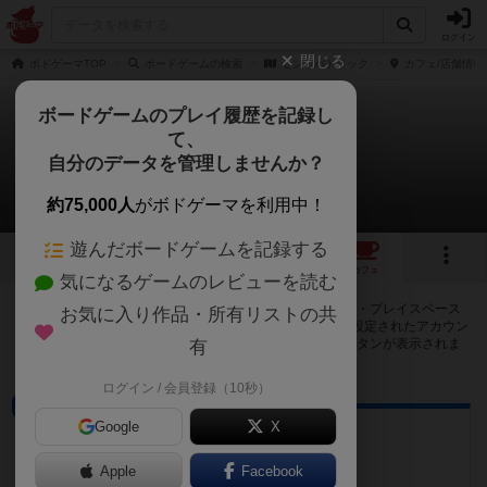
ログイン
閉じる
ボドゲーマTOP
ボードゲームの検索
セントパトリック
カフェ/店舗情報
ボードゲームのプレイ履歴を記録し
て、
セントパトリック
自分のデータを管理しませんか？
9店のカフェ/スペースが提供中
約75,000人
がボドゲーマを利用中！
遊んだボードゲームを記録する
6
4
9
トップ
画像
動画
レビュー
カフェ
気になるゲームのレビューを読む
セントパトリックで遊ぶことができるボードゲームカフェ・プレイスペース
お気に入り作品・所有リストの共
が9店登録されています。公開プロフィールの都道府県が設定されたアカウン
トでログインすると、同じ都道府県内の店舗に絞り込むボタンが表示されま
有
す。
ログイン / 会員登録（10秒）
プレイスペース
Google
X
arts/games ゲイセン
京都府京都市西京区桂南巽町38-1
Apple
Facebook