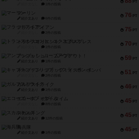
88
PT
紹介文なし
1件の投稿
マーリン
76
PT
紹介文あり
6件の投稿
フラットアイアン
75
PT
紹介文なし
2件の投稿
トランスオリエント・エクスプレス
70
PT
紹介文なし
1件の投稿
アンブッシュ！：ムーブアウト！
59
PT
紹介文あり
1件の投稿
キャプテン・フリップ：イスラ・ボンバ
51
PT
紹介文なし
2件の投稿
ガルフストライク
46
PT
紹介文あり
1件の投稿
エコーズ・オブ・タイム
45
PT
紹介文なし
8件の投稿
スカルキング
45
PT
紹介文あり
12件の投稿
海兵隊
45
PT
紹介文あり
1件の投稿