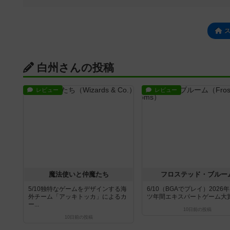
白州さんの投稿
レビュー
レビュー
魔法使いと仲魔たち
フロステッド・ブルー
5/10独特なゲームをデザインする海
6/10（BGAでプレイ）2026
外チーム「アッキトッカ」によるカ
ツ年間エキスパートゲーム大賞推
ー...
10日前
の投稿
10日前
の投稿