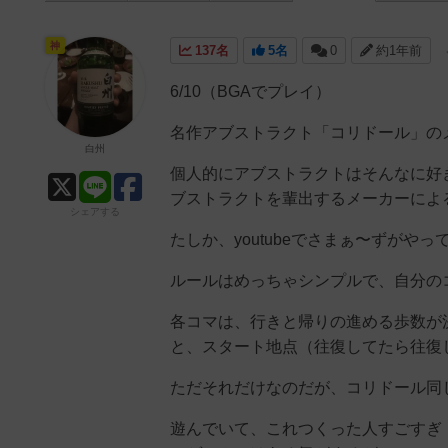
神
137名
5名
0
約1年前
6/10（BGAでプレイ）
名作アブストラクト「コリドール」の
白州
個人的にアブストラクトはそんなに好
ブストラクトを輩出するメーカーによ
シェアする
たしか、youtubeでさまぁ〜ずが
ルールはめっちゃシンプルで、自分の
各コマは、行きと帰りの進める歩数が
と、スタート地点（往復してたら往復
ただそれだけなのだが、コリドール同
遊んでいて、これつくった人すごすぎ