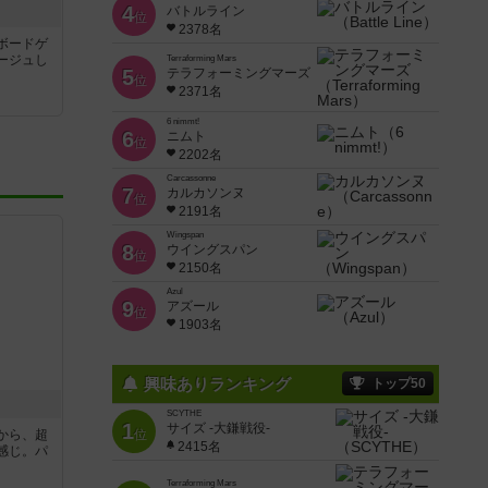
4
バトルライン
位
2378名
ルボードゲ
ージュし
Terraforming Mars
5
テラフォーミングマーズ
位
2371名
6 nimmt!
6
ニムト
位
2202名
Carcassonne
7
カルカソンヌ
位
2191名
Wingspan
8
ウイングスパン
位
2150名
Azul
9
アズール
位
1903名
興味ありランキング
トップ50
SCYTHE
1
サイズ -大鎌戦役-
から、超
位
2415名
感じ。パ
Terraforming Mars