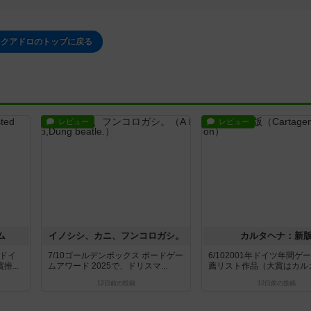
スクアドロのトップに戻る
レビュー
レビュー
ム
イノシシ、カニ、フンコロガシ。
カルタヘナ：新
年ドイ
7/10ゴールデンボックス ボードゲー
6/102001年ドイツ年間ゲ
...
ムアワード 2025で、ドリスマ...
薦リスト作品（大賞はカルカソ
12日前
の投稿
12日前
の投稿