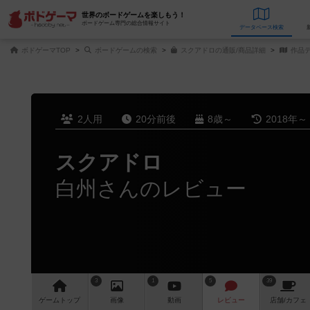
世界のボードゲームを楽しもう！
ボードゲーム専門の総合情報サイト
データベース
検
ボドゲーマTOP
ボードゲームの検索
スクアドロの通販/商品詳細
作品
2人用
20分前後
8歳～
2018年～
スクアドロ
白州さんのレビュー
3
1
5
39
ゲーム
トップ
画像
動画
レビュー
店舗/
カフェ