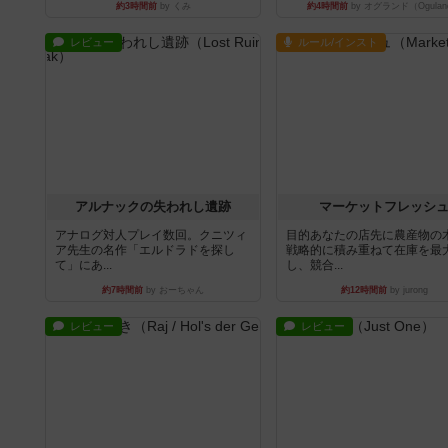
約3時間前
by くみ
約4時間前
by オグランド（Ogulan
レビュー
ルール/インスト
アルナックの失われし遺跡
マーケットフレッシ
アナログ対人プレイ数回。クニツィ
目的あなたの店先に農産物の
ア先生の名作「エルドラドを探し
戦略的に積み重ねて在庫を最
て」にあ...
し、競合...
約7時間前
by おーちゃん
約12時間前
by jurong
レビュー
レビュー