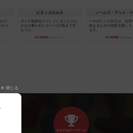
ピタッコカルタ
ノームズ・アット・
とかの
ボドゲ相席会でプレイしましたひら
ベネボレンス女王は、忠実
わから
がなが書かれたカードを2枚まで手
称えるための祝宴を開こう
をつけ...
ます。...
約14時間前
by みいやん
約15時間前
by jurong
閉じる
、
おすすめボードゲーム