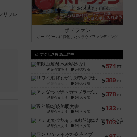
ンリプレ
ボドファン
ボードゲームに特化したクラウドファンディング
アクセス数 急上昇中
無限まちがいさがし
574
PT
紹介文あり
2件の投稿
リワイルド：サウスアメリカ
389
PT
紹介文なし
2件の投稿
アンダー・ザ・テーブラー
378
PT
紹介文あり
1件の投稿
宵と暁の呪文書
133
PT
紹介文あり
8件の投稿
セミファイナル ～お前はまだ生きている～
103
PT
紹介文あり
1件の投稿
ワン・トゥ・ファイブ
97