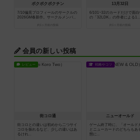
ポクポクポクチン
13月32日
7/10偏見プロフィールのサークルの
6/101~32のカードだけで面
2026GM春新作。サークルメンバ...
の「32LDK」の作者による1...
約1ヶ月前
の投稿
約1ヶ月前
の投稿
会員の新しい投稿
レビュー
戦略やコツ
街コロ通
ニューオールド
街コロとの違いは初めから二つサイ
ゲーム終了時に、「オールド
コロを振れるなど、少しの違いはあ
とニューカードのどちらもある
るけれ...
態に...