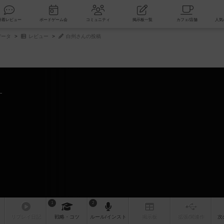
索
新着レビュー
ボードゲーム会
コミュニティ
掲示板一覧
データ
レビュー
白州さんの投稿
1
2
リプレイ
日記
戦略
・コツ
ルール
/インスト
掲示板
拡張/関連
作
次