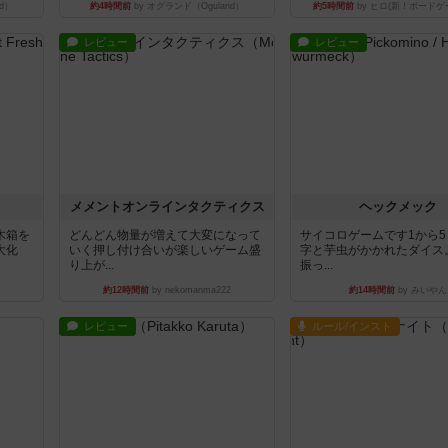
d）
約4時間前
by オグランド（Oguland）
約5時間前
by ヒロ(新！ボードゲ
レビュー
レビュー
ュ
メメントオンラインタクティクス
ヘックメック
木箱を
どんどん物量が増えて大変になって
サイコロゲームです1から
大化
いく押し付け合いが楽しいゲーム盛
字と芋虫がかかれたダイス
り上が...
振っ...
約12時間前
by nekomanma222
約14時間前
by みいやん
レビュー
ルール/インスト