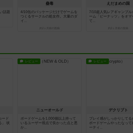
蠱毒
えだまめの国
白い話題
4/10缶のパッケージだけでゲームを
7/10超人気レアギャンブ
つくるサークルの処女作。大量のダ
ーム「ピーナッツ」をオマ
イ...
て...
約2ヶ月前
の投稿
約2ヶ月前
の投稿
レビュー
レビュー
ニューオールド
デクリプト
カード
ボードゲームを1,000個以上持って
プレイ感がしっかりしてる
」 状
いるユーザー視点で良かった点と悪
ボードゲームやったなって
か...
ーティ...