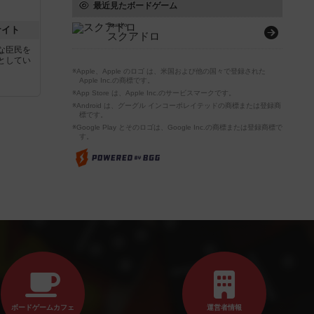
最近見たボードゲーム
Squadro
ナイト
スクアドロ
な臣民を
としてい
※Apple、Apple のロゴ は、米国および他の国々で登録された
Apple Inc.の商標です。
※App Store は、Apple Inc.のサービスマークです。
※Android は、グーグル インコーポレイテッドの商標または登録商
標です。
※Google Play とそのロゴは、Google Inc.の商標または登録商標で
す。
ボードゲームカフェ
運営者情報