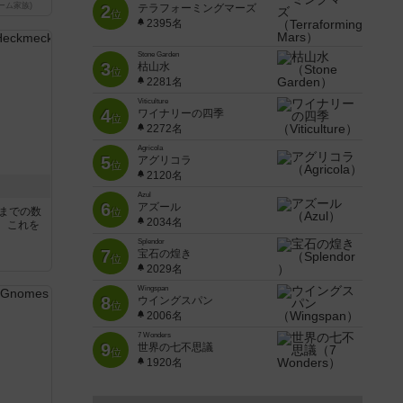
ーム家族)
2
テラフォーミングマーズ
位
2395名
Stone Garden
3
枯山水
位
2281名
Viticulture
4
ワイナリーの四季
位
2272名
Agricola
5
アグリコラ
位
2120名
Azul
6
アズール
5までの数
位
2034名
。これを
Splendor
7
宝石の煌き
位
2029名
Wingspan
8
ウイングスパン
位
2006名
7 Wonders
9
世界の七不思議
位
1920名