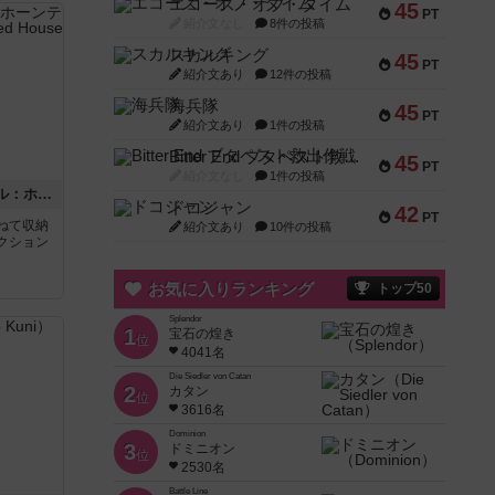
エコーズ・オブ・タイム
45
PT
紹介文なし
8件の投稿
スカルキング
45
PT
紹介文あり
12件の投稿
海兵隊
45
PT
紹介文あり
1件の投稿
Bitter End ブタペスト救出作戦
45
PT
紹介文なし
1件の投稿
ボックストップピンボール：ホーンテッドハウス
ドコジャン
42
PT
重ねて収納
紹介文あり
10件の投稿
クション
お気に入りランキング
トップ50
Splendor
1
宝石の煌き
位
4041名
Die Siedler von Catan
2
カタン
位
3616名
Dominion
3
ドミニオン
位
2530名
Battle Line