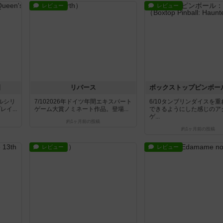
レビュー
レビュー
園
リバース
ールシリ
7/102026年ドイツ年間エキスパート
6/10タンブリンダイスを
イ...
ゲーム大賞ノミネート作品。登場...
できるようにした感じのア
ゲ...
約1ヶ月前
の投稿
約1ヶ月前
の投稿
レビュー
レビュー