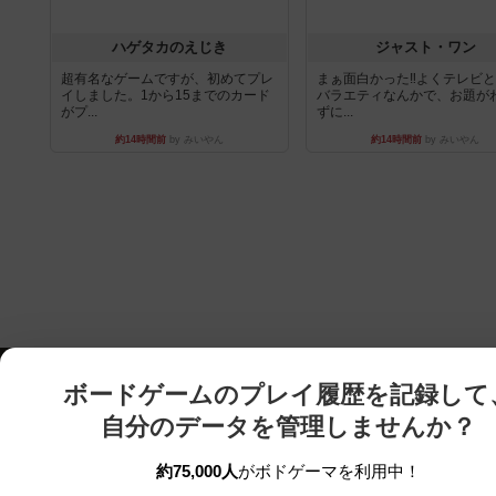
ハゲタカのえじき
ジャスト・ワン
超有名なゲームですが、初めてプレ
まぁ面白かった‼️よくテレビ
イしました。1から15までのカード
バラエティなんかで、お題が
がプ...
ずに...
約14時間前
by みいやん
約14時間前
by みいやん
ボードゲームのプレイ履歴を記録して
自分のデータを管理しませんか？
約75,000人
がボドゲーマを利用中！
ボドゲーマTOP
ボードゲーム通販