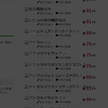
PT
紹介文あり
1件の投稿
南北戦争
91
PT
紹介文あり
1件の投稿
ふたつの城の物語
91
PT
紹介文あり
6件の投稿
ノームズ・アット・ナイト
88
PT
紹介文なし
1件の投稿
マーリン
76
PT
紹介文あり
6件の投稿
フラットアイアン
75
PT
紹介文なし
2件の投稿
トランスオリエント・エクスプレス
70
PT
紹介文なし
1件の投稿
アンブッシュ！：ムーブアウト！
59
PT
紹介文あり
1件の投稿
版
キャプテン・フリップ：イスラ・ボンバ
51
ーム大賞推
PT
紹介文なし
2件の投稿
ン...
ガルフストライク
46
PT
紹介文あり
1件の投稿