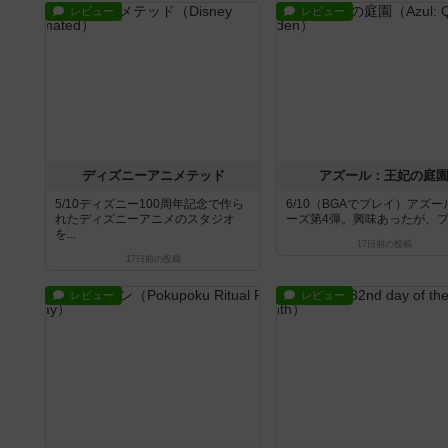
レビュー
レビュー
ディズニーアニメテッド
アズール：王妃の庭
5/10ディズニー100周年記念で作ら
6/10（BGAでプレイ）アズ
れたディズニーアニメのスタジオ
ーズ第4弾。興味あったが、プレ
を...
17日前
の投稿
17日前
の投稿
レビュー
レビュー