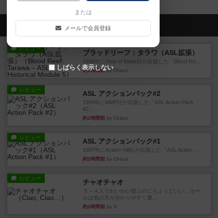
または
会員の新しい投稿
メールで会員登録
レビュー
ブラッドリーフ：タラワ（ASL拡張）
1996年にHeat of Battle社が出版した『Blood Re...
しばらく表示しない
約1時間前
by Chaco
レビュー
ASL アクションパック#2
1999年にMMP社が出版した『ASL Action Pack
#2』...
約1時間前
by Chaco
レビュー
ASL アクションパック#1
1997年にAvalon Hill社が出版した『ASL Action ...
約2時間前
by Chaco
レビュー
チャオチャオ
３～４人でわいわい遊ぶのにちょうどいい。ルー
ルは他の方が分かりやすく書...
約2時間前
by S