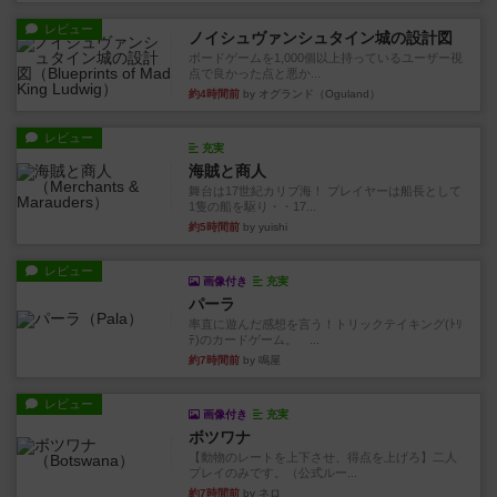
レビュー
ノイシュヴァンシュタイン城の設計図
ボードゲームを1,000個以上持っているユーザー視
点で良かった点と悪か...
約4時間前
by オグランド（Oguland）
レビュー
充実
海賊と商人
舞台は17世紀カリブ海！ プレイヤーは船長として
1隻の船を駆り・・17...
約5時間前
by yuishi
レビュー
画像付き
充実
パーラ
率直に遊んだ感想を言う！トリックテイキング(ﾄﾘ
ﾃ)のカードゲーム。 ...
約7時間前
by 鳴屋
レビュー
画像付き
充実
ボツワナ
【動物のレートを上下させ、得点を上げろ】二人
プレイのみです。（公式ルー...
約7時間前
by ネロ