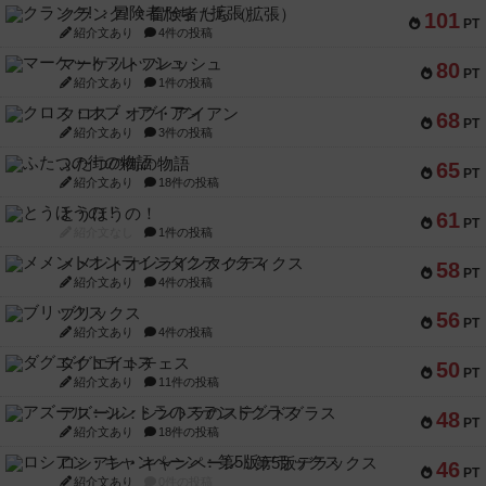
クランク! ：冒険者たち（拡張）
101
PT
紹介文あり
4件の投稿
マーケットフレッシュ
80
PT
紹介文あり
1件の投稿
クロス・オブ・アイアン
68
PT
紹介文あり
3件の投稿
ふたつの街の物語
65
PT
紹介文あり
18件の投稿
とうほうの！
61
PT
紹介文なし
1件の投稿
メメントオンラインタクティクス
58
PT
紹介文あり
4件の投稿
ブリックス
56
PT
紹介文あり
4件の投稿
ダグエイトチェス
50
PT
紹介文あり
11件の投稿
アズール：シントラのステンドグラス
48
PT
紹介文あり
18件の投稿
ロシアン・キャンペーン：第5版デラックス
46
PT
紹介文あり
0件の投稿