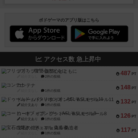
ボドゲーマのアプリ版はこちら
アクセス数 急上昇中
フリップ７：復讐心とともに
487
PT
紹介文なし
2件の投稿
コンテナ
148
PT
紹介文なし
1件の投稿
ドゥームド・バタリオンズ：ASLモジュール11
132
PT
紹介文あり
1件の投稿
コード・オブ・ブシドー：ASLモジュール8
126
PT
紹介文あり
1件の投稿
宝石の煌き：デュエル 偽造者
117
PT
紹介文なし
1件の投稿