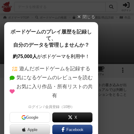
ログイン
閉じる
ボドゲーマTOP
ボードゲームの検索
スクアドロの通販/商品詳細
作品デ
ボードゲームのプレイ履歴を記録し
て、
スクアドロ
自分のデータを管理しませんか？
0件の掲示板
約75,000人
がボドゲーマを利用中！
遊んだボードゲームを記録する
3
1
5
39
トップ
画像
動画
レビュー
カフェ
気になるゲームのレビューを読む
ログインするとスクアドロに関する掲示板の作成やコメントの書き込みが出
お気に入り作品・所有リストの共
来るようになります。ルールの疑問やエラッタ情報、マニュアルでは判断し
辛い曖昧な表記等について会員同士で自由にコミュニケーションをとること
有
が出来ます。
ログイン / 会員登録（10秒）
ログイン/無料会員登録
Google
X
Apple
Facebook
スクアドロのトップに戻る