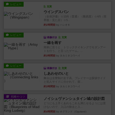
レビュー
充実
ウイングスパン
（全体評価）☆10/6（普通）（難易度）☆4/5（世
界観・見た目）☆5...
約2時間前
by ハシオキ
レビュー
画像付き
充実
一線を画す
簡単に言うと、トリックテイキングでモダンアー
トを行う、と言ったゲーム。...
約3時間前
by タカミネコウヘイ
レビュー
画像付き
充実
しあわせのいと
舞台は全寮制の女子高。プレイヤーは探偵サイド
と犯人サイドに分かれて、探...
約3時間前
by タカミネコウヘイ
戦略やコツ
ノイシュヴァンシュタイン城の設計図
どうにも上手くあれもこれも満たせるようには置
けないので、入口の除去と入...
約4時間前
by オグランド（Oguland）