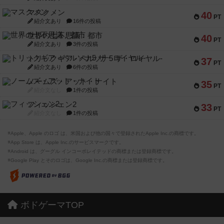
マスクメン
40
PT
紹介文あり
16件の投稿
世界の七不思議：都市
40
PT
紹介文あり
3件の投稿
トリックギア - ペルソナ5 ザ・ロイヤル-
37
PT
紹介文あり
6件の投稿
ノームズ・アット・ナイト
35
PT
紹介文なし
1件の投稿
フィッシェン2
33
PT
紹介文なし
1件の投稿
※Apple、Apple のロゴ は、米国および他の国々で登録されたApple Inc.の商標です。
※App Store は、Apple Inc.のサービスマークです。
※Android は、グーグル インコーポレイテッドの商標または登録商標です。
※Google Play とそのロゴは、Google Inc.の商標または登録商標です。
ボドゲーマTOP