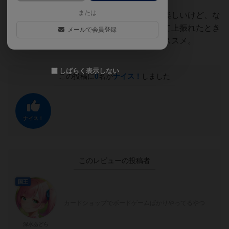
または
理詰めで最適な行動を導きだしていくのも楽しいけど、な
んといってもトップからいいカードめくれて上振れたとき
メールで会員登録
が一番楽しい。無限に遊べるのでとてもオススメ。
しばらく表示しない
この投稿に
0
名が
ナイス！
しました
ナイス！
このレビューの投稿者
国王
カードショップでボードゲームばかりやってるやつ
深水あどら