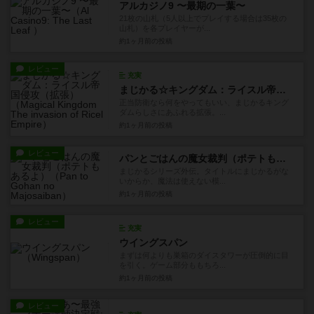
アルカジノ9 〜最期の一葉〜
21枚の山札（5人以上でプレイする場合は35枚の
山札）を各プレイヤーが...
約1ヶ月前
の投稿
レビュー
充実
まじかる☆キングダム：ライスル帝国侵攻（拡張）
正当防衛なら何をやってもいい、まじかるキング
ダムらしさにあふれる拡張。...
約1ヶ月前
の投稿
レビュー
パンとごはんの魔女裁判（ポテトもあるよ）
まじかるシリーズ外伝。タイトルにまじかるがな
いからか、魔法は使えない模...
約1ヶ月前
の投稿
レビュー
充実
ウイングスパン
まずは何よりも巣箱のダイスタワーが圧倒的に目
を引く。ゲーム部分ももちろ...
約1ヶ月前
の投稿
レビュー