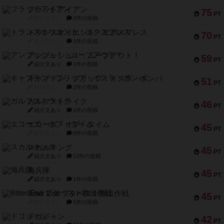
フラットアイアン
75
PT
紹介文なし
2件の投稿
トランスオリエント・エクスプレス
70
PT
紹介文なし
1件の投稿
アンブッシュ！：ムーブアウト！
59
PT
紹介文あり
1件の投稿
キャプテン・フリップ：イスラ・ボンバ
51
PT
紹介文なし
2件の投稿
ガルフストライク
46
PT
紹介文あり
1件の投稿
エコーズ・オブ・タイム
45
PT
紹介文なし
8件の投稿
スカルキング
45
PT
紹介文あり
12件の投稿
海兵隊
45
PT
紹介文あり
1件の投稿
Bitter End ブタペスト救出作戦
45
PT
紹介文なし
1件の投稿
ドコジャン
42
PT