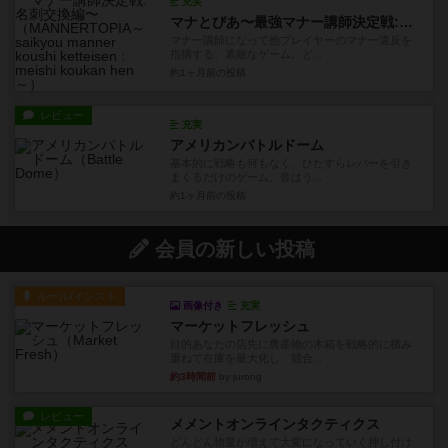
充実
マナとぴあ〜最強マナー講師決定戦:名刺交換編〜
マナー講師になって他プレイヤーのマナー違反を
指摘する、素敵なゲーム。ど...
約1ヶ月前
の投稿
レビュー
充実
アメリカンバトルドーム
基本的に戦略も何もなく、ひたすらレバーを引き
まくるだけのゲーム。音はう...
約1ヶ月前
の投稿
会員の新しい投稿
ルール/インスト
画像付き
充実
マーケットフレッシュ
目的あなたの店先に農産物の木箱を戦略的に積み
重ねて在庫を最大化し、競合...
約3時間前
by jurong
レビュー
メメントオンラインタクティクス
どんどん物量が増えて大変になっていく押し付け