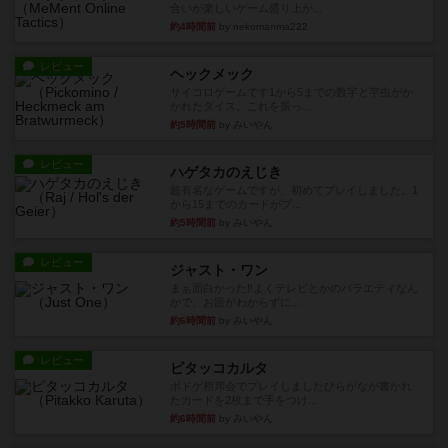
合いが楽しいゲーム盛り上が...
約4時間前
by nekomanma222
レビュー
ヘックメック
サイコロゲームです1から5までの数字と芋虫がか
かれたダイス。これを振っ...
約5時間前
by みいやん
レビュー
ハゲタカのえじき
超有名なゲームですが、初めてプレイしました。1
から15までのカードがプ...
約5時間前
by みいやん
レビュー
ジャスト・ワン
まぁ面白かった‼️よくテレビとかのバラエティなん
かで、お題がわからずに...
約6時間前
by みいやん
レビュー
ピタッコカルタ
ボドゲ相席会でプレイしましたひらがなが書かれ
たカードを2枚まで手をつけ...
約6時間前
by みいやん