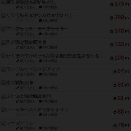
無限まちがいさがし
574
PT
紹介文あり
2件の投稿
リワイルド：サウスアメリカ
389
PT
紹介文なし
2件の投稿
アンダー・ザ・テーブラー
378
PT
紹介文あり
1件の投稿
宵と暁の呪文書
133
PT
紹介文あり
8件の投稿
セミファイナル ～お前はまだ生きている～
103
PT
紹介文あり
1件の投稿
ワン・トゥ・ファイブ
97
PT
紹介文あり
1件の投稿
南北戦争
91
PT
紹介文あり
1件の投稿
ふたつの城の物語
91
PT
紹介文あり
6件の投稿
ノームズ・アット・ナイト
88
PT
紹介文なし
1件の投稿
マーリン
76
PT
紹介文あり
6件の投稿