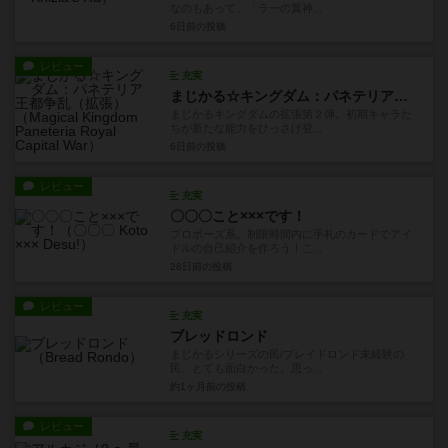
なのもあって、「ラーの翼神...
6日前
の投稿
レビュー
充実
まじかる☆キングダム：パネテリア王都争乱（拡張）
まじかるキングダムの拡張第２弾。初期キャラた
ちが新たな能力をひっさげ登...
6日前
の投稿
レビュー
充実
〇〇〇こと×××です！
プロポーズ系。制限時間内に手札のカードでアイ
ドルの自己紹介を作ろう！こ...
28日前
の投稿
レビュー
充実
ブレッドロンド
まじかるシリーズの民/ブレイドロンド未経験の
民。とても面白かった。思っ...
約1ヶ月前
の投稿
レビュー
充実