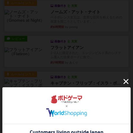
ルール/インスト
画像付き
充実
ノームズ・アット・ナイト
ベネボレンス女王は、忠実な臣民を称えるための
祝宴を開こうとしています。...
約6時間前
by jurong
レビュー
画像付き
充実
フラットアイアン
1~2人に限定された、エンジンビルド系のシステ
ム選んだ企業ボードに街で...
約7時間前
by あくり
ルール/インスト
画像付き
充実
キャプテン・フリップ：イスラ・ボンバ
イスラ・ボンバを探しに出航!潜水艦を装備し、あ
なたの乗組員を監獄から解...
約10時間前
by jurong
ルール/インスト
画像付き
充実
トランスオリエント・エクスプレス
乗客の皆様、トランスオリエント・エクスプレス
にご乗車ありがとうございま...