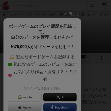
ログイン
閉じる
ボドゲーマTOP
ボードゲームの検索
宝石の煌き
レビュー
深水あ
ボードゲームのプレイ履歴を記録し
て、
宝石の煌き
自分のデータを管理しませんか？
深水あどらさんのレビュー
約75,000人
がボドゲーマを利用中！
遊んだボードゲームを記録する
69
25
161
430
トップ
画像
動画
レビュー
カフェ
気になるゲームのレビューを読む
お気に入り作品・所有リストの共
186名
0名
0
2ヶ月前
有
ログイン / 会員登録（10秒）
わかりやすい勝利条件やルール、どんどん手元に宝石が集
まっていく楽しさ、その宝石を使って低コストで次の宝石
Google
X
を手に入れられる爽快感……ボードゲームの理想みたいな
Apple
Facebook
ゲームだと思う。