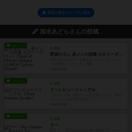
宝石の煌きのトップに戻る
深水あどらさんの投稿
レビュー
充実
野原ひろし 昼メシの流儀 カロリーダウト!
指定されたカロリーを越えないようにフードカー
ドを順番にとっていき、摂取...
6日前
の投稿
レビュー
充実
クソレビュージャングル
プロポーズ系。類似ゲームとの差としては、案外
ちゃんとした日本語を作るこ...
6日前
の投稿
レビュー
充実
ラー
競りゲー。私の卓はほぼ全員が遊戯王プレイヤー