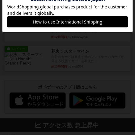
約10時間前
by jurong
レビュー
画像付き
充実
フラットアイアン
世界に浸れる度 ☆☆☆☆★楽しさ ☆☆☆☆★
タイパ ☆☆☆☆☆マンハッ...
約12時間前
by DKnewyork
レビュー
花火：スターマイン
自分のカードは見えず他のプレイヤーのカードが
見える状態でカードを教えた...
約13時間前
by mob567
ボドゲーマのアプリ版はこちら
アクセス数 急上昇中