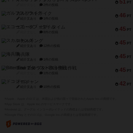
51
PT
紹介文なし
2件の投稿
ガルフストライク
46
PT
紹介文あり
1件の投稿
エコーズ・オブ・タイム
45
PT
紹介文なし
8件の投稿
スカルキング
45
PT
紹介文あり
12件の投稿
海兵隊
45
PT
紹介文あり
1件の投稿
Bitter End ブタペスト救出作戦
45
PT
紹介文なし
1件の投稿
ドコジャン
42
PT
紹介文あり
10件の投稿
※Apple、Apple のロゴ は、米国および他の国々で登録されたApple Inc.の商標です。
※App Store は、Apple Inc.のサービスマークです。
※Android は、グーグル インコーポレイテッドの商標または登録商標です。
※Google Play とそのロゴは、Google Inc.の商標または登録商標です。