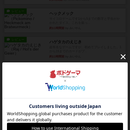
レビュー
ヘックメック
サイコロゲームです1から5までの数字と芋虫がか
かれたダイス。これを振っ...
約11時間前
by みいやん
レビュー
ハゲタカのえじき
超有名なゲームですが、初めてプレイしました。1
から15までのカードがプ...
約11時間前
by みいやん
レビュー
ジャスト・ワン
まぁ面白かった‼️よくテレビとかのバラエティなん
かで、お題がわからずに...
約11時間前
by みいやん
レビュー
ピタッコカルタ
ボドゲ相席会でプレイしましたひらがなが書かれ
たカードを2枚まで手をつけ...
約11時間前
by みいやん
ルール/インスト
画像付き
充実