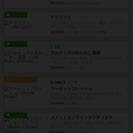
約1時間前
by オグランド（Oguland）
レビュー
デクリプト
プレイ感がしっかりしてるから、超ボードゲーム
やったなって感じ。パーティ...
約2時間前
by ヒロ(新！ボードゲーム家族)
レビュー
充実
アルナックの失われし遺跡
アナログ対人プレイ数回。クニツィア先生の名作
「エルドラドを探して」にあ...
約4時間前
by おーちゃん
ルール/インスト
画像付き
充実
マーケットフレッシュ
目的あなたの店先に農産物の木箱を戦略的に積み
重ねて在庫を最大化し、競合...
約9時間前
by jurong
レビュー
メメントオンラインタクティクス
どんどん物量が増えて大変になっていく押し付け
合いが楽しいゲーム盛り上が...
約9時間前
by nekomanma222