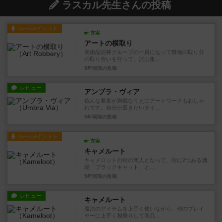
ラスカル先生さんの投稿
ルール/インスト
充実
アートの横取り
美術品泥棒グループの一員になって獲物の取り分
の取り合いを行って、沢山集...
5年弱前
の投稿
レビュー
アンブラ・ヴィア
色んな要素が満載なうえにアートワークもおしゃ
れです。自分が置きたいタイ...
5年弱前
の投稿
ルール/インスト
充実
キャメルート
キャメロットの街の商人となって、街に2つある酒
場「ブラックキャット」と...
5年弱前
の投稿
レビュー
キャメルート
魔法のアイテムを上手く使いながら、他のプレイ
ヤーに上手く相乗りして商品...