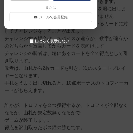
パイスの数字が高いものを宣言して出していきます。
または
例えば、”ワサビの３”と宣言しながらカードを場に出しま
す。実際に出すカードは違っていてもかまいません
メールで会員登録
次のプレイヤーは、場の一番上に置かれているカードに対
してチャレンジをすることが出来ます
チャレンジする場合は、スパイスが違うか、数字が違うか
しばらく表示しない
のどちらかを宣言してからカードを表向けます
チャレンジの勝者は、場にあるカードを全て得点として引
き取ります。
敗者は、山札から2枚カードを引き、次のスタートプレイ
ヤーとなります。
手札をうまく出し切れると、10点ボーナスのトロフィーカ
ードがもらえます。
誰かが、トロフィを２つ獲得するか、トロフィが全部なく
なるか、山札が規定数無くなるかで
ゲームが終了します。
得点を沢山取ったボス猫の勝ちです。