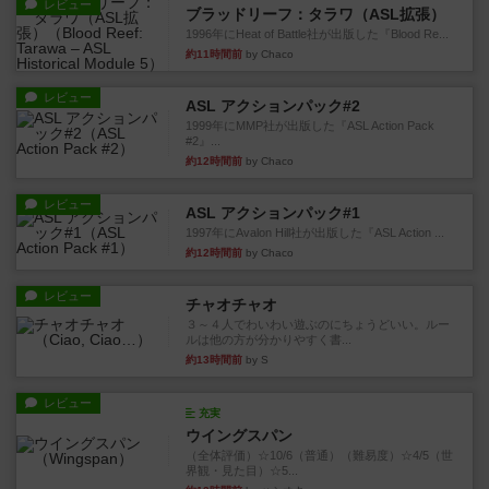
レビュー
ブラッドリーフ：タラワ（ASL拡張）
1996年にHeat of Battle社が出版した『Blood Re...
約11時間前
by Chaco
レビュー
ASL アクションパック#2
1999年にMMP社が出版した『ASL Action Pack
#2』...
約12時間前
by Chaco
レビュー
ASL アクションパック#1
1997年にAvalon Hill社が出版した『ASL Action ...
約12時間前
by Chaco
レビュー
チャオチャオ
３～４人でわいわい遊ぶのにちょうどいい。ルー
ルは他の方が分かりやすく書...
約13時間前
by S
レビュー
充実
ウイングスパン
（全体評価）☆10/6（普通）（難易度）☆4/5（世
界観・見た目）☆5...