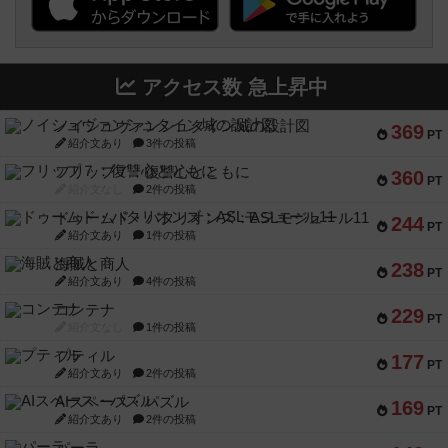
アクセス数 急上昇中
ノイシュヴァンシュタイン城の設計図
369
PT
紹介文あり
3件の投稿
フリップ７：復讐心とともに
360
PT
紹介文なし
2件の投稿
ドゥームド・バタリオンズ：ASLモジュール11
244
PT
紹介文あり
1件の投稿
海賊と商人
238
PT
紹介文あり
4件の投稿
コンテナ
229
PT
紹介文なし
1件の投稿
プティル
177
PT
紹介文あり
2件の投稿
AIスペース・パズル
169
PT
紹介文あり
2件の投稿