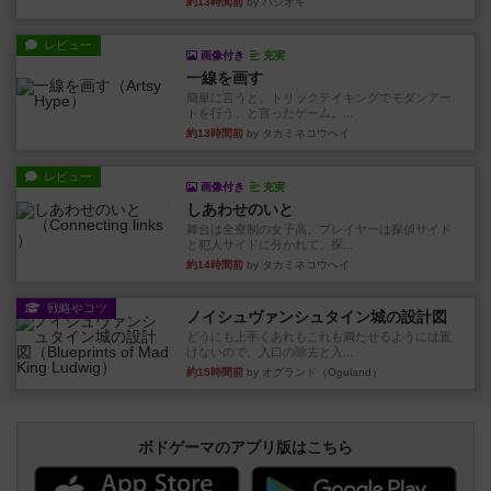
約13時間前
by ハシオキ
レビュー
画像付き
充実
一線を画す
簡単に言うと、トリックテイキングでモダンアー
トを行う、と言ったゲーム。...
約13時間前
by タカミネコウヘイ
レビュー
画像付き
充実
しあわせのいと
舞台は全寮制の女子高。プレイヤーは探偵サイド
と犯人サイドに分かれて、探...
約14時間前
by タカミネコウヘイ
戦略やコツ
ノイシュヴァンシュタイン城の設計図
どうにも上手くあれもこれも満たせるようには置
けないので、入口の除去と入...
約15時間前
by オグランド（Oguland）
ボドゲーマのアプリ版はこちら