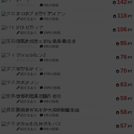
パーラ
142
PT
紹介文なし
3件の投稿
クロス・オブ・アイアン
118
PT
紹介文あり
3件の投稿
パトリツィア
106
PT
紹介文あり
19件の投稿
宝石の煌き：デュエル 偽造者
95
PT
紹介文なし
1件の投稿
フィッシェン2
76
PT
紹介文なし
1件の投稿
ダブルナイン
70
PT
紹介文あり
17件の投稿
マスクメン
63
PT
紹介文あり
16件の投稿
世界の七不思議：都市
59
PT
紹介文あり
3件の投稿
異世界ギルドマスターズ総集編
58
PT
紹介文あり
1件の投稿
クラッシュオクトパス
57
PT
紹介文あり
8件の投稿