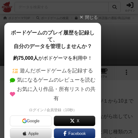
ログイン
閉じる
ボドゲーマTOP
ボードゲームの検索
スパイシー 日本語版の通販/商品詳細
ボードゲームのプレイ履歴を記録し
て、
スパイシー
自分のデータを管理しませんか？
ラスカル先生さんのルール/インスト
約75,000人
がボドゲーマを利用中！
遊んだボードゲームを記録する
10
4
22
161
トップ
画像
動画
レビュー
カフェ
気になるゲームのレビューを読む
お気に入り作品・所有リストの共
413名
1名
0
6年以上前
有
ワサビ、唐辛子、コショーの三種類の数字が１から10まで
のスパイスカードを使います。
ログイン / 会員登録（10秒）
自分の番になったら、場にカードを宣言しながら出してい
Google
X
きます。
すでに場に出ていたら、出されているものと同じ種類のス
Apple
Facebook