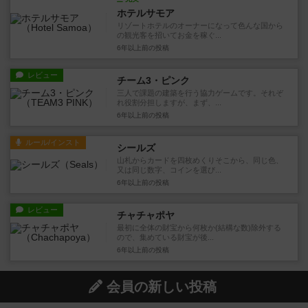
ホテルサモア
リゾートホテルのオーナーになって色んな国から
の観光客を招いてお金を稼ぐ...
6年以上前
の投稿
レビュー
チーム3・ピンク
三人で課題の建築を行う協力ゲームです。それぞ
れ役割分担しますが、まず、...
6年以上前
の投稿
ルール/インスト
シールズ
山札からカードを四枚めくりそこから、同じ色、
又は同じ数字、コインを選び...
6年以上前
の投稿
レビュー
チャチャポヤ
最初に全体の財宝から何枚か(結構な数)除外する
ので、集めている財宝が後...
6年以上前
の投稿
会員の新しい投稿