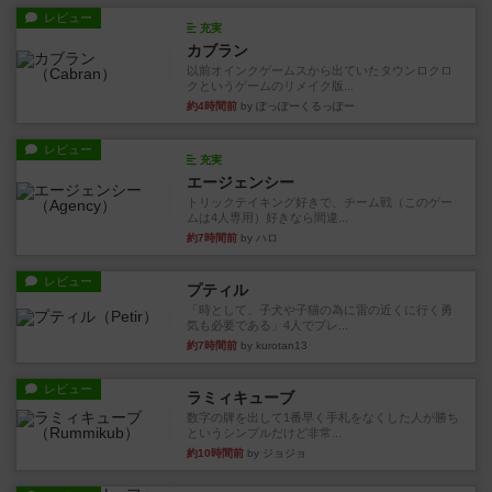
レビュー
充実
カブラン
以前オインクゲームスから出ていたタウンロクロ
クというゲームのリメイク版...
約4時間前
by ぽっぽーくるっぽー
レビュー
充実
エージェンシー
トリックテイキング好きで、チーム戦（このゲー
ムは4人専用）好きなら間違...
約7時間前
by ハロ
レビュー
プティル
「時として、子犬や子猫の為に雷の近くに行く勇
気も必要である」4人でプレ...
約7時間前
by kurotan13
レビュー
ラミィキューブ
数字の牌を出して1番早く手札をなくした人が勝ち
というシンプルだけど非常...
約10時間前
by ジョジョ