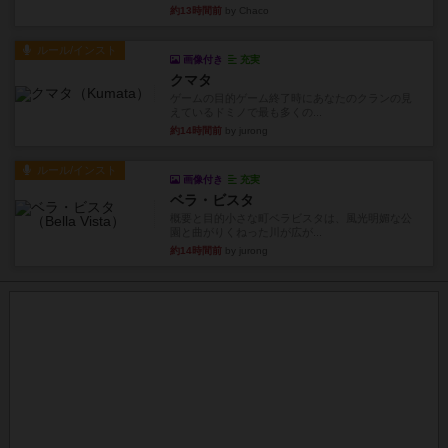
約13時間前
by Chaco
ルール/インスト
画像付き
充実
クマタ
ゲームの目的ゲーム終了時にあなたのクランの見
えているドミノで最も多くの...
約14時間前
by jurong
ルール/インスト
画像付き
充実
ベラ・ビスタ
概要と目的小さな町ベラビスタは、風光明媚な公
園と曲がりくねった川が広が...
約14時間前
by jurong