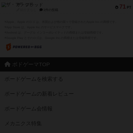
ザ・フラッド
71
PT
紹介文なし
1件の投稿
※Apple、Apple のロゴ は、米国および他の国々で登録されたApple Inc.の商標です。
※App Store は、Apple Inc.のサービスマークです。
※Android は、グーグル インコーポレイテッドの商標または登録商標です。
※Google Play とそのロゴは、Google Inc.の商標または登録商標です。
ボドゲーマTOP
ボードゲームを検索する
ボードゲームの新着レビュー
ボードゲーム会情報
メカニクス特集