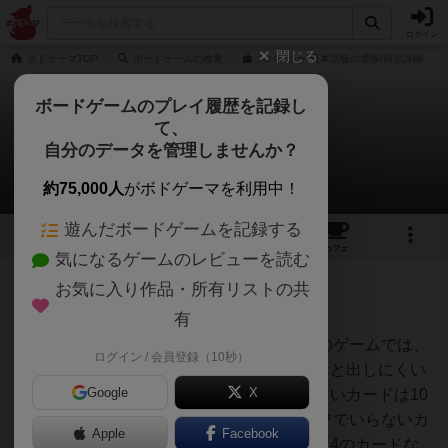
ログイン
閉じる
ボドゲーマTOP
ボードゲームの検索
スパイシー 日本語版の通販/商品詳細
ボードゲームのプレイ履歴を記録し
て、
スパイシー
自分のデータを管理しませんか？
1件の戦略やコツ
約75,000人
がボドゲーマを利用中！
遊んだボードゲームを記録する
10
4
22
161
トップ
画像
動画
レビュー
カフェ
気になるゲームのレビューを読む
お気に入り作品・所有リストの共
神
354名
1名
0
充実
有
(1)出しにくいカードについてこのゲームでは、
ログイン / 会員登録（10秒）
ボードゲーム
カードによって出しやすいカードと出しにくい
カフェプラス
@梅田
Google
X
カードがあります。最も出しやすいカードは10
で、次に9.8.7と続きます。ブラフでいらないカ
Apple
Facebook
ードを捨てるように出すときは、4のカードな