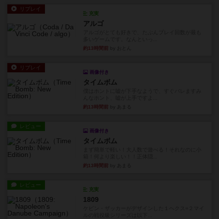
リプレイ
充実
アルゴ
アルゴがとても好きで、たぶんプレイ回数が最も
多いゲームです。なんといっ...
約13時間前
by おとん
リプレイ
画像付き
タイムボム
僕はホントに嘘が下手なようで、すぐバレますみ
んなホント、嘘が上手ですよ...
約13時間前
by あまる
レビュー
画像付き
タイムボム
まず簡単で軽い！大人数で遊べる！それなのに小
箱！何より楽しい！！正体隠...
約13時間前
by あまる
レビュー
充実
1809
ケビン・ザッカーがデザインした１ヘクス=２マイ
ルの戦役級シリーズは以下...