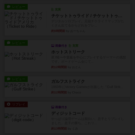
レビュー
充実
チケットトゥライド / チケットトゥライドアメリカ
デジタルソロプレイ。元祖チケライ？マップがた
くさん出てるからどれをプレ...
約5時間前
by おーちゃん
レビュー
画像付き
充実
ホットストリーク
星7軽〜中量級を中心にプレイするゲーマーの感想
です。ボードゲーム会にて...
約12時間前
by おとん
レビュー
ガルフストライク
1983年にVictory Gamesが出版した『Gulf Strik...
約12時間前
by Chaco
リプレイ
画像付き
ディジットコード
やっぱり論理ゲームは面白い。息子とリプレイし
ました。息子の勝ち。これリ...
約13時間前
by くみ