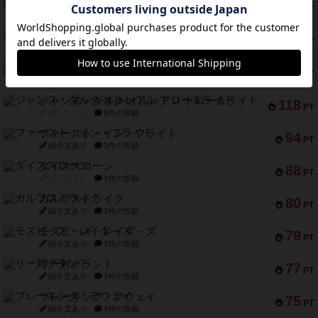
クルティボ
152
PT
紹介文なし
1件の投稿
ブラヴェスト
140
PT
紹介文なし
1件の投稿
ドブル：ポケットモンスター
122
PT
紹介文あり
4件の投稿
ジャンヌ・ダルク-オルレアン ドロー＆ライト
118
PT
紹介文なし
5件の投稿
ファースト・イン・フライト
94
PT
紹介文あり
3件の投稿
ダイススローン
88
PT
紹介文なし
1件の投稿
ガルフストライク
80
PT
紹介文あり
1件の投稿
モズビ－ズ・レイダ－ズ
79
PT
紹介文あり
1件の投稿
リー対グラント
77
PT
紹介文あり
1件の投稿
ブレーキング・アウェイ
75
PT
紹介文あり
4件の投稿