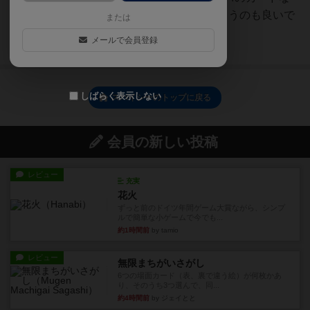
ど使いにくいカードを捨ててしまうのも良いで
または
しょう。(...
メールで会員登録
続きを読む（5年弱前）
しばらく表示しない
スパイシーのトップに戻る
会員の新しい投稿
レビュー
充実
花火
ずっと前のドイツ年間ゲーム大賞ながら、シンプ
ルで簡単な小ゲームで今でも...
約1時間前
by tamio
レビュー
無限まちがいさがし
6つの場面カード（表、裏で違う絵）が何枚かあ
り、そのうち3つ選んで、同...
約4時間前
by ジェイとと