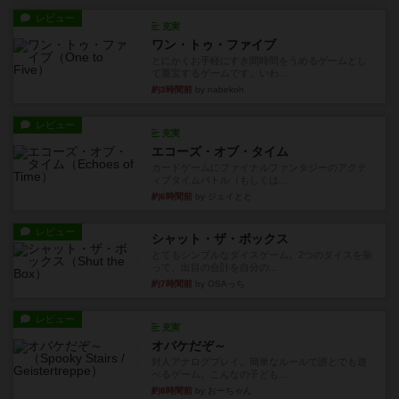
レビュー
充実
ワン・トゥ・ファイブ
とにかくお手軽にすき間時間をうめるゲームとし
て重宝するゲームです。いわ...
約3時間前
by nabekoh
レビュー
充実
エコーズ・オブ・タイム
カードゲームにファイナルファンタジーのアクテ
ィブタイムバトル（もしくは...
約6時間前
by ジェイとと
レビュー
シャット・ザ・ボックス
とてもシンプルなダイスゲーム。2つのダイスを振
って、出目の合計を自分の...
約7時間前
by OSAっち
レビュー
充実
オバケだぞ～
対人アナログプレイ。簡単なルールで誰とでも遊
べるゲーム。こんなの子ども...
約8時間前
by おーちゃん