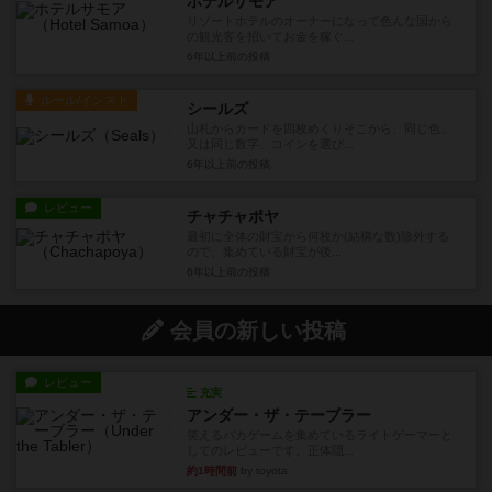
ホテルサモア
リゾートホテルのオーナーになって色んな国から
の観光客を招いてお金を稼ぐ...
6年以上前
の投稿
ルール/インスト
シールズ
山札からカードを四枚めくりそこから、同じ色、
又は同じ数字、コインを選び...
6年以上前
の投稿
レビュー
チャチャポヤ
最初に全体の財宝から何枚か(結構な数)除外する
ので、集めている財宝が後...
6年以上前
の投稿
会員の新しい投稿
レビュー
充実
アンダー・ザ・テーブラー
笑えるバカゲームを集めているライトゲーマーと
してのレビューです。正体隠...
約1時間前
by toyota