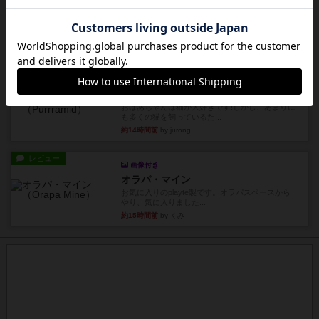
レビュー
海兵隊
1988年にVictory Gamesが出版した
『Leathernec...
約14時間前
by Chaco
ルール/インスト
画像付き
充実
パーミッド
おばあちゃんは猫が大好きです!しかし、あまりに
も多くの猫を飼っているた...
約14時間前
by jurong
レビュー
画像付き
オラパ・マイン
お気に入りのplayte製です。オラパスペースから
やり、気に入りました...
約15時間前
by くみ