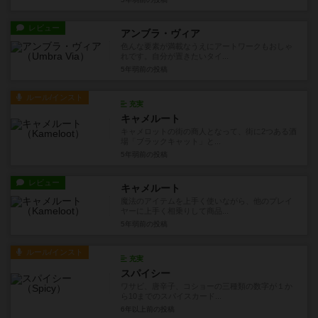
レビュー
アンブラ・ヴィア
色んな要素が満載なうえにアートワークもおしゃ
れです。自分が置きたいタイ...
5年弱前
の投稿
ルール/インスト
充実
キャメルート
キャメロットの街の商人となって、街に2つある酒
場「ブラックキャット」と...
5年弱前
の投稿
レビュー
キャメルート
魔法のアイテムを上手く使いながら、他のプレイ
ヤーに上手く相乗りして商品...
5年弱前
の投稿
ルール/インスト
充実
スパイシー
ワサビ、唐辛子、コショーの三種類の数字が１か
ら10までのスパイスカード...
6年以上前
の投稿