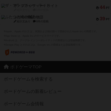
ザ・フラッフィー・ライト
44
PT
紹介文なし
0件の投稿
ふたつの城の物語
39
PT
紹介文あり
6件の投稿
※Apple、Apple のロゴ は、米国および他の国々で登録されたApple Inc.の商標です。
※App Store は、Apple Inc.のサービスマークです。
※Android は、グーグル インコーポレイテッドの商標または登録商標です。
※Google Play とそのロゴは、Google Inc.の商標または登録商標です。
ボドゲーマTOP
ボードゲームを検索する
ボードゲームの新着レビュー
ボードゲーム会情報