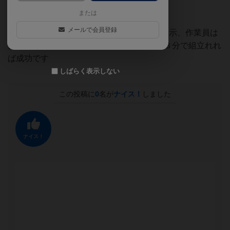
が、ジェスチャーで
または
現場監督役(聞けません)に指示
メールで会員登録
現場監督役は作業員(見えません)に口頭で指示、作業員は
目隠しで、課題の建物を組立ていきます。３分で組立れれ
ば成功です
しばらく表示しない
この投稿に
0
名が
ナイス！
しました
ナイス！