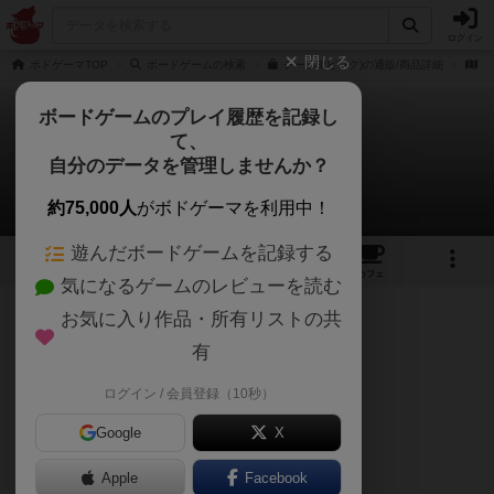
ログイン
閉じる
ボドゲーマTOP
ボードゲームの検索
チーム3(ピンク)の通販/商品詳細
作
ボードゲームのプレイ履歴を記録し
て、
チーム3・ピンク
自分のデータを管理しませんか？
ラスカル先生さんのレビュー
約75,000人
がボドゲーマを利用中！
遊んだボードゲームを記録する
3
3
3
76
トップ
画像
動画
レビュー
カフェ
気になるゲームのレビューを読む
お気に入り作品・所有リストの共
160名
0名
0
6年以上前
有
ログイン / 会員登録（10秒）
三人で課題の建築を行う協力ゲームです。
それぞれ役割分担しますが、
Google
X
まず、
Apple
Facebook
唯一設計図を見れる設計士役(喋れません)