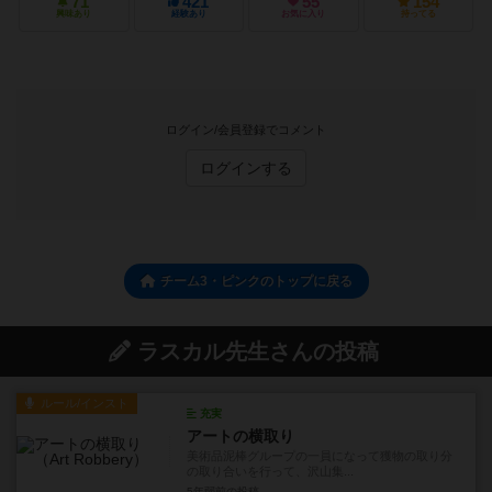
71
421
55
154
興味あり
経験あり
お気に入り
持ってる
ログイン/会員登録でコメント
ログインする
チーム3・ピンクのトップに戻る
ラスカル先生さんの投稿
ルール/インスト
充実
アートの横取り
美術品泥棒グループの一員になって獲物の取り分
の取り合いを行って、沢山集...
5年弱前
の投稿