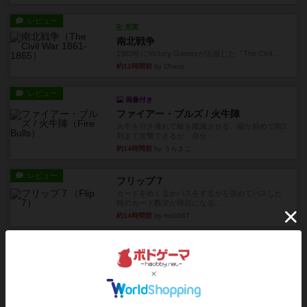
レビュー
充実
南北戦争
1983年にVictory Gamesが出版した『The Civil ...
約12時間前
by Chaco
レビュー
画像付き
ファイアー・ブルズ / 火牛陣
火牛を引き連れて敵を殲滅させる。縦か斜めで前2
列まで攻撃できるが、自分...
約14時間前
by うらまこ
レビュー
フリップ７
カードをめくるかパスをするかを決めてパスした
時のカード数字が得点になる...
約14時間前
by mob567
レビュー
コンセプト
親のプレイヤーがお題を決めて限られたヒントの
中から他のプレイヤーに当て...
約14時間前
by mob567