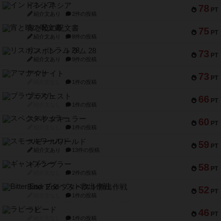
インドネシア
78
PT
紹介文あり
2件の投稿
宵と暁の呪文書
75
PT
紹介文あり
8件の投稿
リスボン・トラム 28
73
PT
紹介文あり
9件の投稿
アマナイト
73
PT
紹介文なし
1件の投稿
ブラヴェスト
66
PT
紹介文なし
1件の投稿
スペクタキュラー
60
PT
紹介文なし
1件の投稿
スモールワールド
59
PT
紹介文あり
13件の投稿
ギャンブラー
58
PT
紹介文なし
2件の投稿
Bitter End ブタペスト救出作戦
52
PT
紹介文なし
1件の投稿
ラピード
46
PT
紹介文なし
1件の投稿