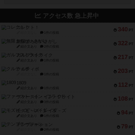
アクセス数 急上昇中
コレクト！
340
PT
紹介文なし
1件の投稿
無限まちがいさがし
322
PT
紹介文あり
2件の投稿
ガルフストライク
217
PT
紹介文あり
1件の投稿
クルティボ
203
PT
紹介文なし
1件の投稿
1809
112
PT
紹介文あり
1件の投稿
ファースト・イン・フライト
108
PT
紹介文あり
3件の投稿
モズビ－ズ・レイダ－ズ
94
PT
紹介文あり
1件の投稿
テンプテーション
79
PT
紹介文なし
2件の投稿