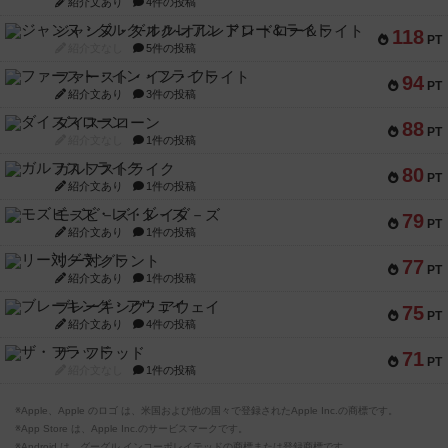
紹介文あり
4件の投稿
ジャンヌ・ダルク-オルレアン ドロー＆ライト
118
PT
紹介文なし
5件の投稿
ファースト・イン・フライト
94
PT
紹介文あり
3件の投稿
ダイススローン
88
PT
紹介文なし
1件の投稿
ガルフストライク
80
PT
紹介文あり
1件の投稿
モズビ－ズ・レイダ－ズ
79
PT
紹介文あり
1件の投稿
リー対グラント
77
PT
紹介文あり
1件の投稿
ブレーキング・アウェイ
75
PT
紹介文あり
4件の投稿
ザ・フラッド
71
PT
紹介文なし
1件の投稿
※Apple、Apple のロゴ は、米国および他の国々で登録されたApple Inc.の商標です。
※App Store は、Apple Inc.のサービスマークです。
※Android は、グーグル インコーポレイテッドの商標または登録商標です。