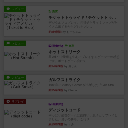
レビュー
充実
チケットトゥライド / チケットトゥライドアメリカ
デジタルソロプレイ。元祖チケライ？マップがた
くさん出てるからどれをプレ...
約8時間前
by おーちゃん
レビュー
画像付き
充実
ホットストリーク
星7軽〜中量級を中心にプレイするゲーマーの感想
です。ボードゲーム会にて...
約14時間前
by おとん
レビュー
ガルフストライク
1983年にVictory Gamesが出版した『Gulf Strik...
約15時間前
by Chaco
リプレイ
画像付き
ディジットコード
やっぱり論理ゲームは面白い。息子とリプレイし
ました。息子の勝ち。これリ...
約15時間前
by くみ