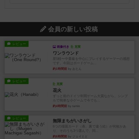
会員の新しい投稿
レビュー
画像付き
充実
ワンラウンド
星5軽〜中量級を中心にプレイするゲーマーの感想
です。今回はボードゲーム...
約1時間前
by おとん
レビュー
充実
花火
ずっと前のドイツ年間ゲーム大賞ながら、シンプ
ルで簡単な小ゲームで今でも...
約4時間前
by tamio
レビュー
無限まちがいさがし
6つの場面カード（表、裏で違う絵）が何枚かあ
り、そのうち3つ選んで、同...
約6時間前
by ジェイとと