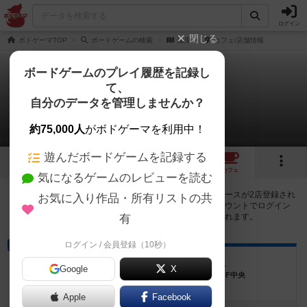
ログイン
閉じる
ボドゲーマTOP
ボードゲームの検索
薙兎
カフェ/店舗情報
ボードゲームのプレイ履歴を記録し
て、
薙兎
自分のデータを管理しませんか？
2店のカフェ/スペースが提供中
約75,000人
がボドゲーマを利用中！
遊んだボードゲームを記録する
1
2
トップ
画像
動画
レビュー
カフェ
気になるゲームのレビューを読む
薙兎で遊ぶことができるボードゲームカフェ・プレイスペースが2店登録され
お気に入り作品・所有リストの共
ています。公開プロフィールの都道府県が設定されたアカウントでログイン
すると、同じ都道府県内の店舗に絞り込むボタンが表示されます。
有
ログイン / 会員登録（10秒）
ボードゲームカフェ
絵本と遊びの喫茶店 ikicia
Google
X
静岡県浜松市中区佐鳴台4-37-23 佐鳴台ヒルズ１F中央
Apple
Facebook