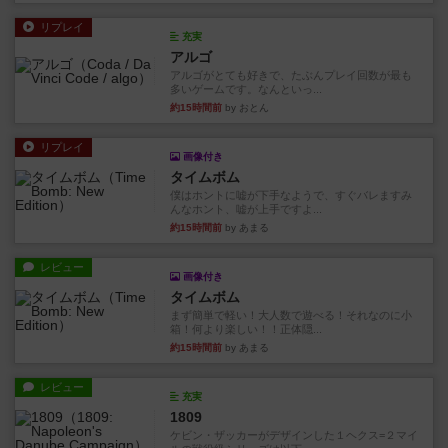
リプレイ
充実
アルゴ
アルゴがとても好きで、たぶんプレイ回数が最も
多いゲームです。なんといっ...
約15時間前
by おとん
リプレイ
画像付き
タイムボム
僕はホントに嘘が下手なようで、すぐバレますみ
んなホント、嘘が上手ですよ...
約15時間前
by あまる
レビュー
画像付き
タイムボム
まず簡単で軽い！大人数で遊べる！それなのに小
箱！何より楽しい！！正体隠...
約15時間前
by あまる
レビュー
充実
1809
ケビン・ザッカーがデザインした１ヘクス=２マイ