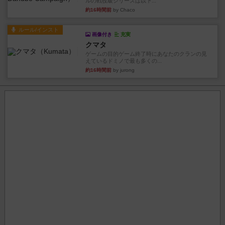
ルの戦役級シリーズは以下...
約16時間前
by Chaco
ルール/インスト
画像付き
充実
クマタ
ゲームの目的ゲーム終了時にあなたのクランの見
えているドミノで最も多くの...
約16時間前
by jurong