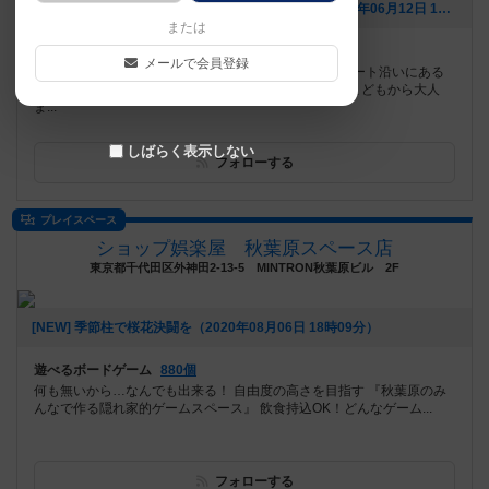
[NEW] マーダーミステリー 『優しい死神の席』（2024年06月12日 15時47分）
または
遊べるボードゲーム
777個
メールで会員登録
絵本と遊びの喫茶店ikiciaは、佐鳴台のホワイトストリート沿いにある
ボードゲームと絵本を楽しむ事ができるカフェです。こどもから大人
ま...
しばらく表示しない
フォローする
プレイスペース
ショップ娯楽屋 秋葉原スペース店
東京都千代田区外神田2-13-5 MINTRON秋葉原ビル 2F
[NEW] 季節柱で桜花決闘を（2020年08月06日 18時09分）
遊べるボードゲーム
880個
何も無いから…なんでも出来る！ 自由度の高さを目指す 『秋葉原のみ
んなで作る隠れ家的ゲームスペース』 飲食持込OK！どんなゲーム...
フォローする