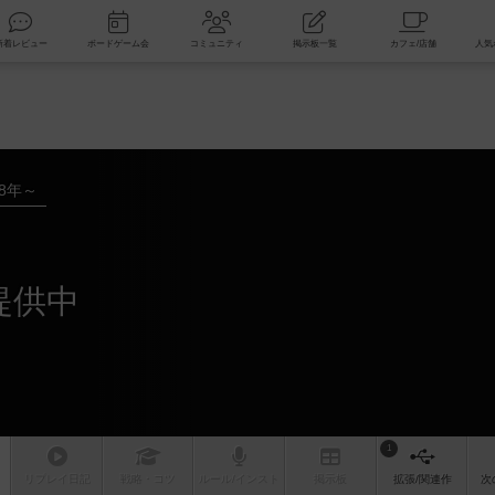
索
新着レビュー
ボードゲーム会
コミュニティ
掲示板一覧
18年～
提供中
1
リプレイ
日記
戦略
・コツ
ルール
/インスト
掲示板
拡張/関連
作
次