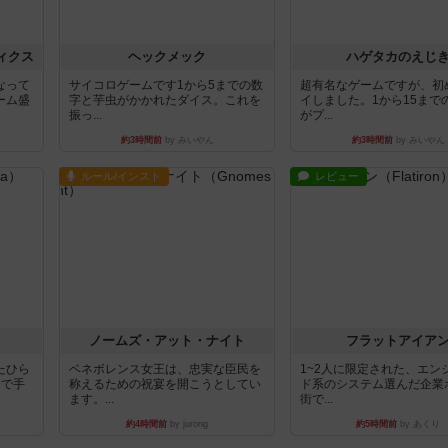
なって
サイコロゲームです1から5までの数
超有名なゲームですが、初
ーム盛
字と芋虫がかかれたダイス。これを
イしました。1から15まで
振っ...
がプ...
約3時間前
by みいやん
約3時間前
by みいやん
ルール/インスト
レビュー
ノームズ・アット・ナイト
フラットアイア
たひら
ベネボレンス女王は、忠実な臣民を
1~2人に限定された、エン
まで手
称えるための祝宴を開こうとしてい
ド系のシステム選んだ企業
ます。...
街で...
約4時間前
by jurong
約5時間前
by あくり
レビュー
レビュー