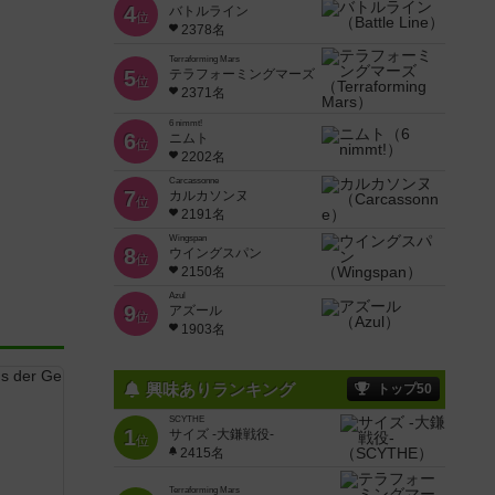
4
バトルライン
位
2378名
Terraforming Mars
5
テラフォーミングマーズ
位
2371名
6 nimmt!
6
ニムト
位
2202名
Carcassonne
7
カルカソンヌ
位
2191名
Wingspan
8
ウイングスパン
位
2150名
Azul
9
アズール
位
1903名
興味ありランキング
トップ50
SCYTHE
1
サイズ -大鎌戦役-
位
2415名
き
Terraforming Mars