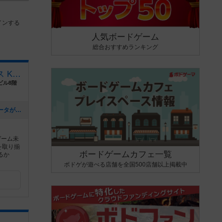
インする
人気ボードゲーム
総合おすすめランキング
ボードゲームプレイスペース Kinked Tail
ビル8階
[NEW] 11月19日~11月30日までエレベータが使えなくなります。（2025年10月20日 16時13分）
ゲーム未
を取り揃
ボードゲームカフェ一覧
るか
ボドゲが遊べる店舗を全国500店舗以上掲載中