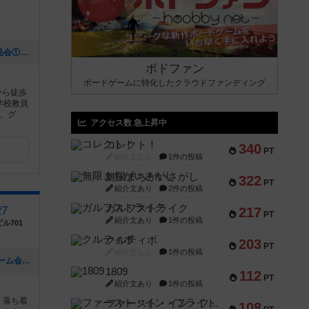
[NEW] １２月１０日（日）ゲムマ戦利品会①（2023年11月30日 18時05分）
ボドファン
ボードゲームに特化したクラウドファンディング
から徒歩
学校教員
、グ
アクセス数 急上昇中
コレクト！
340
PT
紹介文なし
1件の投稿
無限まちがいさがし
322
PT
紹介文あり
2件の投稿
ガルフストライク
27
217
PT
紹介文あり
1件の投稿
ル701
クルティボ
203
PT
紹介文なし
1件の投稿
[NEW] 【9/26(月)】第3回デッキ構築ゲーム会【初プレイ歓迎】（2022年09月11日 20時39分）
1809
112
PT
紹介文あり
1件の投稿
、落ち着
ファースト・イン・フライト
108