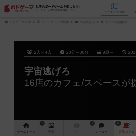
世界のボードゲームを楽しもう！
ボードゲーム専門の総合情報サイト
データベース
検
ボドゲーマTOP
ボードゲームの検索
宇宙逃げろ
カフェ/店舗情報
2人～4人
20分～30分
9歳～
20
宇宙逃げろ
16店のカフェ/スペースが
2
4
16
ゲーム
トップ
画像
動画
レビュー
店舗/
カフェ