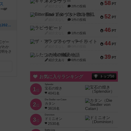
ギャンブラー
58
ス
PT
紹介文なし
2件の投稿
ー6F
Bitter End ブタペスト救出作戦
52
PT
紹介文なし
1件の投稿
[NEW] エバーデイルプレイレビュー！（2020年01月27日 20時43分）
ラピード
46
PT
紹介文なし
1件の投稿
ザ・フラッフィー・ライト
Cゲー
44
PT
がわか
紹介文なし
0件の投稿
説明をさ
ふたつの城の物語
39
PT
紹介文あり
6件の投稿
お気に入りランキング
トップ50
Splendor
1
宝石の煌き
位
4041名
Die Siedler von Catan
2
カタン
位
3616名
Dominion
3
ドミニオン
位
2530名
Battle Line