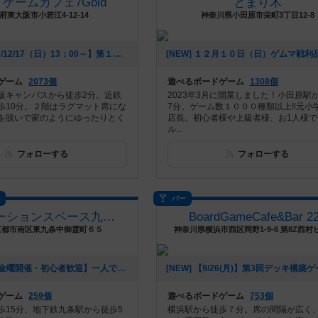
ゲームカフェ7Gold
とまり木
府東大阪市小若江4-12-14
神奈川県小田原市栄町3丁目12-8
[NEW] 【2023/12/17（日）13：00～】第１回七金ウォーハンマー部（2023年12月06日 16時25分）
ゲーム
2073個
遊べるボードゲーム
1308個
阪キャンパスから徒歩2分。近鉄
2023年3月に開業しました！小田原駅
歩10分。２階はラグマット席にな
7分。ゲーム数１０００種類以上‼️元小
を脱いで家のようにゆったりとく
店長。初心者様や上級者様、お1人様で
ル...
フォローする
フォローする
ス
バー
コワーケーションスペース九条湯
BoardGameCafe&Bar 2
京都市南区東九条中御霊町６５
神奈川県横浜市西区岡野1-9-6 第8Z西村ビ
[NEW] 【毎週金曜開催・初心者歓迎】一人で来ても遊べる京都九条湯金曜ボードゲーム会（2023年03月23日 21時37分）
ゲーム
259個
遊べるボードゲーム
753個
歩15分、地下鉄九条駅から徒歩5
横浜駅から徒歩７分。席の間隔が広く