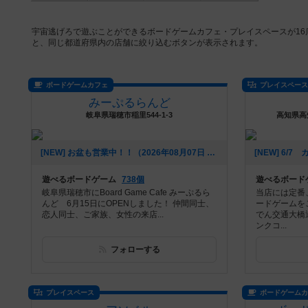
宇宙逃げろで遊ぶことができるボードゲームカフェ・プレイスペースが1
と、同じ都道府県内の店舗に絞り込むボタンが表示されます。
ボードゲームカフェ
プレイスペー
みーぷるらんど
岐阜県瑞穂市稲里544-1-3
高知県高
[NEW] お盆も営業中！！（2026年08月07日 00時53分）
遊べるボードゲーム
738個
遊べるボード
岐阜県瑞穂市にBoard Game Cafe みーぷるら
当店には定番
んど 6月15日にOPENしました！ 仲間同士、
ードゲームを
恋人同士、ご家族、女性の来店...
でん交通大橋
ンクコ...
フォローする
プレイスペース
ボードゲーム