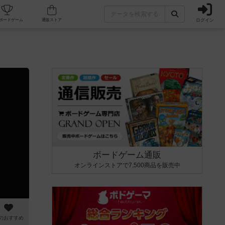
ログイン
カフェ/店舗
人気ボードゲーム
通販ストア
ボードゲーム通販
オンラインストアで7,500商品を販売中
のおすすめ