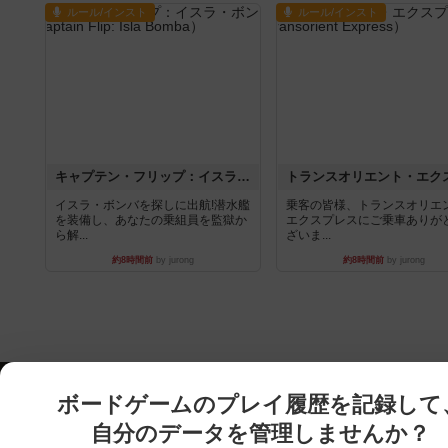
キャプテン・フリップ：イスラ・ボンバ
イスラ・ボンバを探しに出航!潜水艦
乗客の皆様、トランスオリエ
を装備し、あなたの乗組員を監獄か
エクスプレスにご乗車ありが
ら解...
ざいま...
約8時間前
by jurong
約8時間前
by jurong
ボードゲームのプレイ履歴を記録して
自分のデータを管理しませんか？
約75,000人
がボドゲーマを利用中！
ボドゲーマTOP
ボードゲーム通販