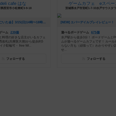
deli cafe はな
ゲームカフェ eスペー
県西宮市小松東町3-9-18
茨城県水戸市宮町1-7-33水戸サウスタワ
[NEW] 【はなごいた会】3/15(日)14時〜18時【第27回】（2020年03月06日 16時16分）
ゲーム
239個
遊べるボードゲーム
675個
と料理の好きな店主がいるカフェ
水戸駅から徒歩3分！ ボードゲームとP
西改札(兵庫医大側)から徒歩約5
ムが遊べるゲームカフェです！ ルール
駐輪可・ free Wi...
らない方も（頑張って）わかりやすい
せ...
フォローする
フォローする