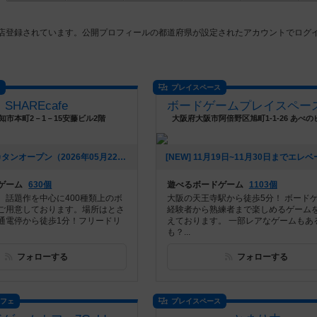
6店登録されています。公開プロフィールの都道府県が設定されたアカウントでログ
ス
プレイスペース
SHAREcafe
知市本町2－1－15安藤ビル2階
大阪府大阪市阿倍野区旭町1-1-26 あべの
[NEW] 6/7 カタンオープン（2026年05月22日 08時24分）
ゲーム
630個
遊べるボードゲーム
1103個
、話題作を中心に400種類上のボ
大阪の天王寺駅から徒歩5分！ ボード
ご用意しております。場所はとさ
経験者から熟練者まで楽しめるゲーム
通電停から徒歩1分！フリードリ
えております。 一部レアなゲームもあ
も？...
フォローする
フォローする
カフェ
プレイスペース