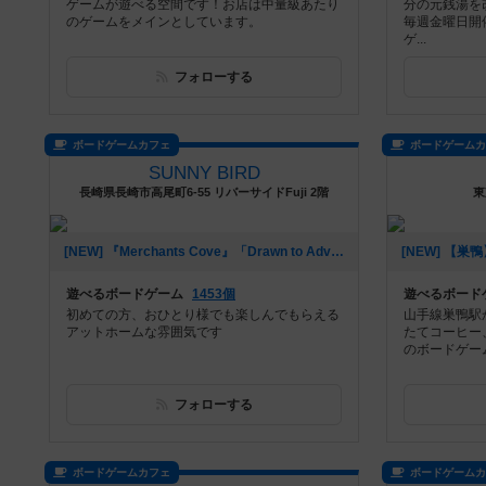
ゲームが遊べる空間です！お店は中量級あたり
分の元銭湯を
のゲームをメインとしています。
毎週金曜日開
ゲ...
フォローする
ボードゲームカフェ
ボードゲーム
SUNNY BIRD
長崎県長崎市高尾町6-55 リバーサイドFuji 2階
東
[NEW] 『Merchants Cove』「Drawn to Adventure」概要説明動画アップしました。（2021年06月09日 16時06分）
遊べるボードゲーム
1453個
遊べるボード
初めての方、おひとり様でも楽しんでもらえる
山手線巣鴨駅
アットホームな雰囲気です
たてコーヒー
のボードゲー
フォローする
ボードゲームカフェ
ボードゲーム