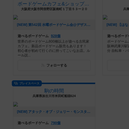
ボードゲームカフェ&ショップ-デザート＊スプーン(デザスプ)
大阪府大阪市阿倍野区阪南町１丁目５３ー２０
兵庫
[NEW] 第542回 水曜ボードゲーム会@デザスプ（2020年06月08日 01時35分）
遊べるボードゲーム
928個
遊べるボード
世界のボードゲーム800種以上が遊べる古民家
ボードゲーム
カフェ。新品ボードゲーム販売もあります！
阪神武庫川駅
初心者が初めて行くのに持ってこいなお店。ル
分 自転車・バイク
ール説...
フォローする
プレイスペース
駒の時間
兵庫県加古川市米田町船頭624
[NEW] アタック・オブ・ジェリー・モンスター限定タイルをゲットしよう！（2018年04月23日 01時28分）
遊べるボードゲーム
790個