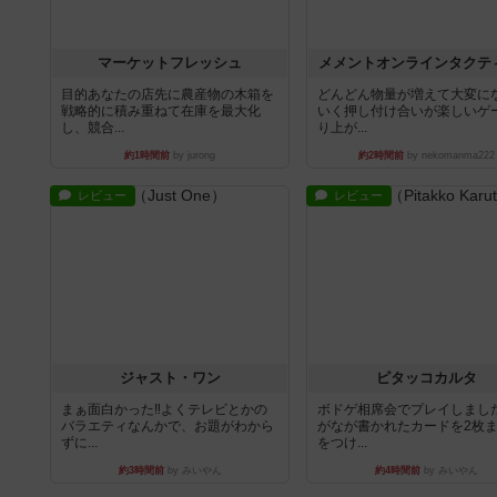
目的あなたの店先に農産物の木箱を
どんどん物量が増えて大変に
戦略的に積み重ねて在庫を最大化
いく押し付け合いが楽しいゲ
し、競合...
り上が...
約1時間前
by jurong
約2時間前
by nekomanma222
レビュー
レビュー
ジャスト・ワン
ピタッコカルタ
まぁ面白かった‼️よくテレビとかの
ボドゲ相席会でプレイしまし
バラエティなんかで、お題がわから
がなが書かれたカードを2枚
ずに...
をつけ...
約3時間前
by みいやん
約4時間前
by みいやん
ルール/インスト
ルール/インスト