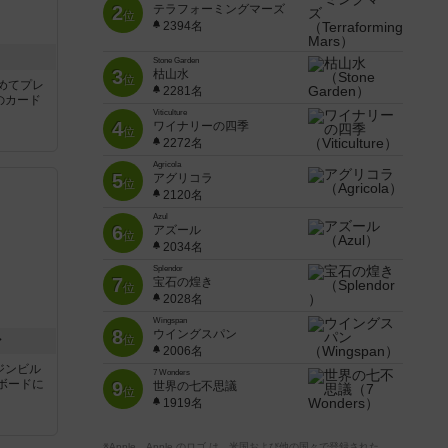
2
テラフォーミングマーズ
めてプレ
位
2394名
のカード
Stone Garden
3
枯山水
位
2281名
Viticulture
4
ワイナリーの四季
位
2272名
Agricola
5
アグリコラ
位
2120名
Azul
6
アズール
位
2034名
ン
Splendor
7
宝石の煌き
位
ジンビル
2028名
ボードに
Wingspan
8
ウイングスパン
位
2006名
7 Wonders
9
世界の七不思議
位
1919名
※Apple、Apple のロゴ は、米国および他の国々で登録された