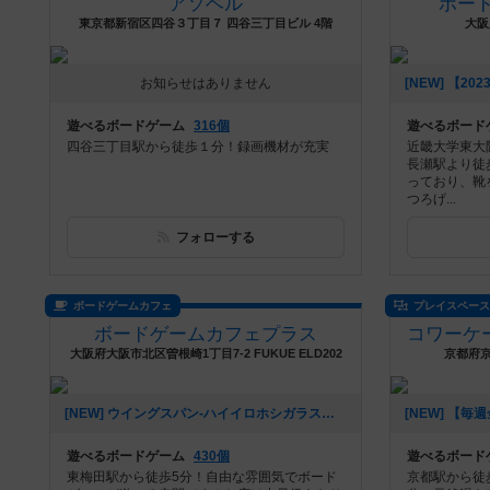
アソベル
ボード
東京都新宿区四谷３丁目７ 四谷三丁目ビル 4階
大阪
お知らせはありません
遊べるボードゲーム
316個
遊べるボード
四谷三丁目駅から徒歩１分！録画機材が充実
近畿大学東大
長瀬駅より徒
っており、靴
つろげ...
フォローする
ボードゲームカフェ
プレイスペー
ボードゲームカフェプラス
大阪府大阪市北区曽根崎1丁目7-2 FUKUE ELD202
京都府
[NEW] ウイングスパン-ハイイロホシガラス（2023年11月12日 14時46分）
遊べるボードゲーム
430個
遊べるボード
東梅田駅から徒歩5分！自由な雰囲気でボード
京都駅から徒