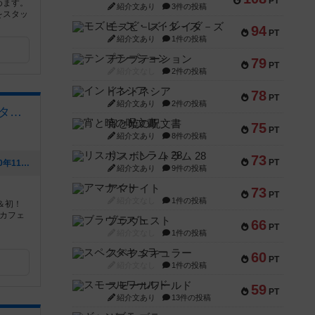
PT
めます。
紹介文あり
3件の投稿
をスタッ
モズビ－ズ・レイダ－ズ
94
PT
紹介文あり
1件の投稿
テンプテーション
79
PT
紹介文なし
2件の投稿
インドネシア
78
PT
紹介文あり
2件の投稿
ボードゲームカフェ クアスタ（Quasta）
宵と暁の呪文書
75
PT
紹介文あり
8件の投稿
リスボン・トラム 28
73
PT
[NEW] 9月のマーダーミステリー（2020年11月13日 23時07分）
紹介文あり
9件の投稿
アマナイト
73
PT
紹介文なし
1件の投稿
＆初！
るカフェ
ブラヴェスト
66
PT
紹介文なし
1件の投稿
スペクタキュラー
60
PT
紹介文なし
1件の投稿
スモールワールド
59
PT
紹介文あり
13件の投稿