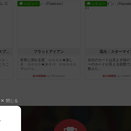
トランスオリエント・エクスプレス
フラットアイアン
花火：スターマイ
ント・
世界に浸れる度 ☆☆☆☆★楽し
自分のカードは見えず他の
とうご
さ ☆☆☆☆★タイパ ☆☆☆☆☆
ーのカードが見える状態で
マンハッ...
教えた...
約10時間前
by DKnewyork
約11時間前
by mob567
閉じる
、
おすすめボードゲーム