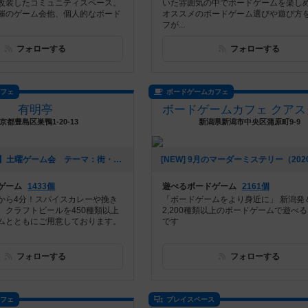
改装したコミュニティスペース。
いた雰囲気の中でボードゲームを楽し
催のゲーム会他、個人的なボード
オススメのボードゲーム選びや遊び方
フが...
フォローする
フォローする
カフェ
ボードゲームカフェ
有明亭
京都豊島区巣鴨1-20-13
新潟県新潟市中央区蒲原町9-9
[NEW] 【巣鴨】土曜ゲーム会 テーマ：街・地名のゲーム（2020年12月02日 17時54分）
ゲーム
1433個
遊べるボードゲーム
2161個
から4分！スパイスカレーや挽き
「ボードゲームをより身近に」 新潟発
、クラフトビールを450種類以上
2,200種類以上のボードゲームで遊べ
ムとともにご用意しております。
です
フォローする
フォローする
カフェ
プレイスペース