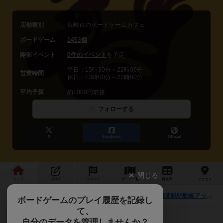
店舗種別
長崎市のボードゲームカフェ
ボードゲーム
1453個
開催イベント
0件のイベント
を予定
平日：15時30分～22時00分
営業時間
休日：13時00分～22時00分
平均予算
約1000円前後
フォローする
X
Facebook
Official
閉じる
トップ
ブログ
イベント
ゲーム
一覧
料金
表
アクセス
『Merchants Cove』「Drawn to Adventure」概要説明動画アップしました。
最新情報
ボードゲームのプレイ履歴を記録し
て、
自分のデータを管理しませんか？
はじめまして。