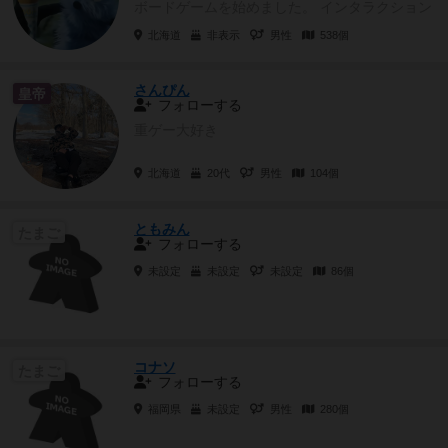
ボードゲームを始めました。 インタラクション
強め、多人数でバチバ...
北海道
非表示
男性
538個
さんぴん
皇帝
フォローする
重ゲー大好き
北海道
20代
男性
104個
ともみん
たまご
フォローする
未設定
未設定
未設定
86個
コナソ
たまご
フォローする
福岡県
未設定
男性
280個