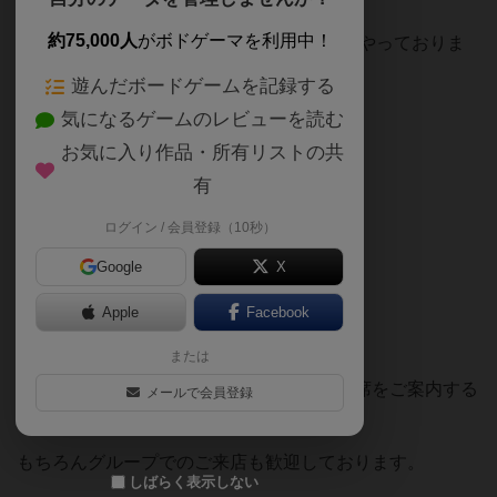
約75,000人
がボドゲーマを利用中！
2012年から長崎市でボードゲームカフェをやっておりま
す。
遊んだボードゲームを記録する
店長のタイラと申します。
気になるゲームのレビューを読む
お気に入り作品・所有リストの共
有
当店の特徴は、
ログイン / 会員登録（10秒）
「おひとりでも参加しやすい」
Google
X
「ボードゲームが初めてでも遊びやすい」
Apple
Facebook
そんなお店です！
または
１～２名などの少人数でご来店の場合は相席をご案内する
メールで会員登録
ことも可能です。
もちろんグループでのご来店も歓迎しております。
しばらく表示しない