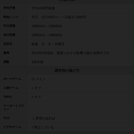
平均予算
平均1000円前後
料金レンジ
平日 1日700円〜～一日最大 1600円
平日営業
15時30分～22時00分
休日営業
13時00分～22時00分
定休日
毎週 月・火・木曜日
備考
2022年4月現在、新型コロナの影響で縮小営業中です。
席数
4卓20席
通常時の遊び方
ボードゲーム
◎ メイン
人狼ゲーム
○ サブ
TRPG
○ サブ
マーダーミステ
リー
TCG
△ 希望があれば
ビデオゲーム
× 禁止している