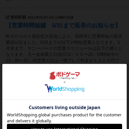
約5年前
2021年05月13日 12時07分頃
【営業時間短縮 5/31まで延長のお知らせ】
昨今のコロナ感染拡大状況により、長崎市に営業時短の延長
要請が出ました。5/31までが以下の時短営業となります。5
月末まで、サニーバードの営業スケジュールは以下の通りと
なります。月〜金休業土日祝日13：００〜20：00時短中の
13：00〜20：00営業の日は一律プレイ料金が１３００円で
す。感染拡...
186
ページビュー
5年以上前
2021年05月08日 13時18分頃
【PYTHAGORAS GAMESの新作輸入版お取
り扱いのお知らせ】
こんにちは！サニーバードの平です。今回は、和訳付き輸入
版の新作のお知らせです。私が個人的にも思い入れのある