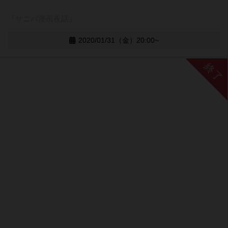
『サニバ漫画夜話』
2020/01/31（金）20:00~
終了