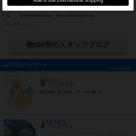
国、ポルトガルのメーカーPYTHAGORAS GAMESのゲーム
をお取り扱いさせていただけることになりました。一つ目
は、「MagellanElcano」https://boardgameg...
1270
ページビュー
他102件のスタッフブログ
61名のフォロワー
もっと見る
ぱにーに
たまご
フォローする
長崎県
未設定
男性
9個
くろすんすん
国王
フォローする
YouTubeでディプロマシーのプレイ動画を観て