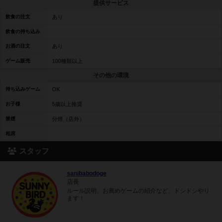
提供サービス
飲食の注文
あり
飲食の持ち込み
お酒の注文
あり
ゲーム販売
100種類以上
その他の環境
持ち込みゲーム
OK
お子様
5歳以上推奨
禁煙
分煙（店外）
相席
スタッフ
sanibabodoge
店長
ルール説明、お薦めゲームの紹介など、ドシドシやり
ます！