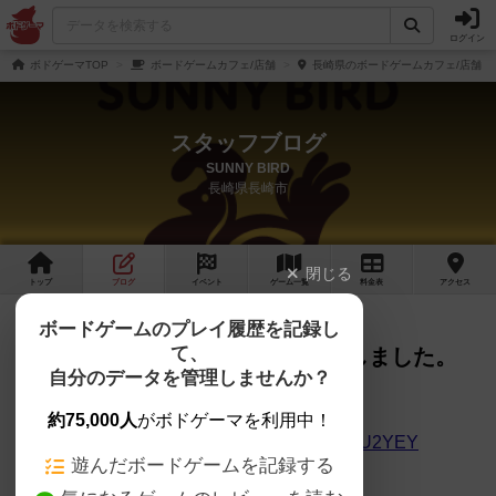
ログイン
ボドゲーマTOP
ボードゲームカフェ/店舗
長崎県のボードゲームカフェ/店舗
スタッフブログ
SUNNY BIRD
長崎県長崎市
閉じる
トップ
ブログ
イベント
ゲーム
一覧
料金
表
アクセス
『Merchants Cove』「Drawn to
ボードゲームのプレイ履歴を記録し
て、
Adventure」概要説明動画アップしました。
自分のデータを管理しませんか？
『Merchants Cove』
約75,000人
がボドゲーマを利用中！
https://www.youtube.com/watch?v=WT4XvcU2YEY
遊んだボードゲームを記録する