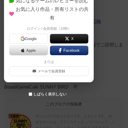
気になるゲームのレビューを読む
お気に入り作品・所有リストの共
「Drawn to Adventure」
有
https://www.youtube.com/watch?v=ImYci5ulE4k
ログイン / 会員登録（10秒）
Google
X
かなりボリュームがあるゲームなので、動画でご説明しま
Apple
Facebook
した。
または
ご覧くださいませ〜＾ー＾
メールで会員登録
BoardGameCafe SUNNY BIRD 平
しばらく表示しない
このブログの投稿者
サニーバードのマスターです。よろしくです。 好
大賢者
きなゲームは、テラミスティカ、パトリツィア、ノ
ートルダム、ドミニオン などなど ＴＲＰＧは、