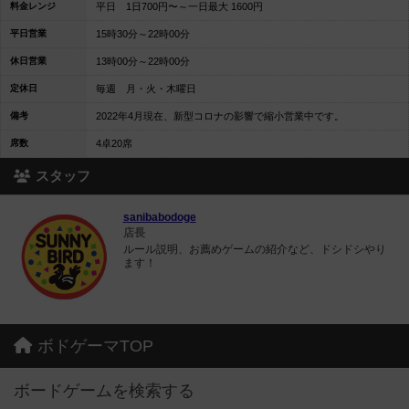
料金レンジ
平日 1日700円〜～一日最大 1600円
平日営業
15時30分～22時00分
休日営業
13時00分～22時00分
定休日
毎週 月・火・木曜日
備考
2022年4月現在、新型コロナの影響で縮小営業中です。
席数
4卓20席
スタッフ
sanibabodoge
店長
ルール説明、お薦めゲームの紹介など、ドシドシやり
ます！
ボドゲーマTOP
ボードゲームを検索する