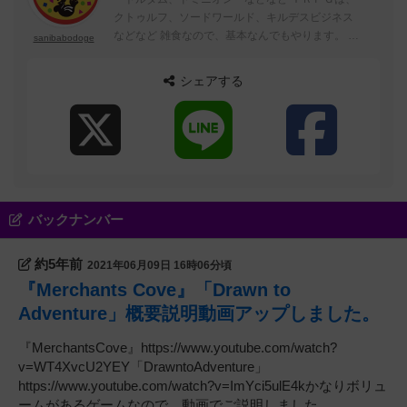
クトゥルフ、ソードワールド、キルデスビジネス
などなど 雑食なので、基本なんでもやります。 所
sanibabodoge
持ボドゲは、店舗の方に登録済み。
シェアする
バックナンバー
約5年前
2021年06月09日 16時06分頃
『Merchants Cove』「Drawn to
Adventure」概要説明動画アップしました。
『MerchantsCove』https://www.youtube.com/watch?
v=WT4XvcU2YEY「DrawntoAdventure」
https://www.youtube.com/watch?v=ImYci5ulE4kかなりボリュ
ームがあるゲームなので、動画でご説明しました...