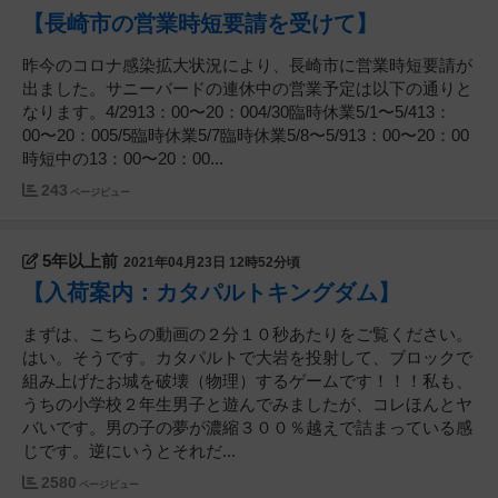
【長崎市の営業時短要請を受けて】
昨今のコロナ感染拡大状況により、長崎市に営業時短要請が
出ました。サニーバードの連休中の営業予定は以下の通りと
なります。4/2913：00〜20：004/30臨時休業5/1〜5/413：
00〜20：005/5臨時休業5/7臨時休業5/8〜5/913：00〜20：00
時短中の13：00〜20：00...
243
ページビュー
5年以上前
2021年04月23日 12時52分頃
【入荷案内：カタパルトキングダム】
まずは、こちらの動画の２分１０秒あたりをご覧ください。
はい。そうです。カタパルトで大岩を投射して、ブロックで
組み上げたお城を破壊（物理）するゲームです！！！私も、
うちの小学校２年生男子と遊んでみましたが、コレほんとヤ
バいです。男の子の夢が濃縮３００％越えで詰まっている感
じです。逆にいうとそれだ...
2580
ページビュー