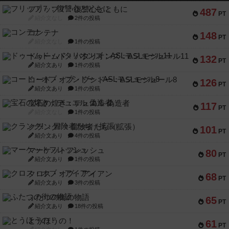
フリップ７：復讐心とともに
487
PT
紹介文なし
2件の投稿
コンテナ
148
PT
紹介文なし
1件の投稿
ドゥームド・バタリオンズ：ASLモジュール11
132
PT
紹介文あり
1件の投稿
コード・オブ・ブシドー：ASLモジュール8
126
PT
紹介文あり
1件の投稿
宝石の煌き：デュエル 偽造者
117
PT
紹介文なし
1件の投稿
クランク! ：冒険者たち（拡張）
101
PT
紹介文あり
4件の投稿
マーケットフレッシュ
80
PT
紹介文あり
1件の投稿
クロス・オブ・アイアン
68
PT
紹介文あり
3件の投稿
ふたつの街の物語
65
PT
紹介文あり
18件の投稿
とうほうの！
61
PT