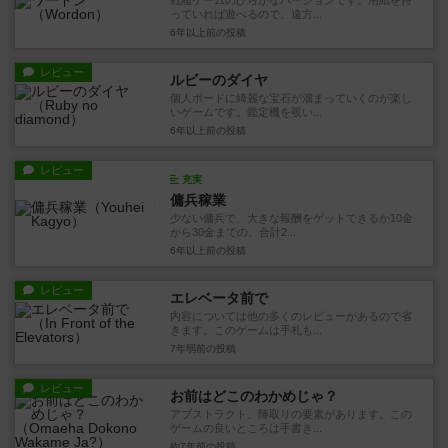
戦艦ゲームのひらがなバージョンです。用紙を持
っていれば遊べるので、遠方...
6年以上前
の投稿
レビュー
ルビーのダイヤ
個人ボードに綺麗な宝石が溜まっていくのが楽し
いゲームです。鑑定機を覗い...
6年以上前
の投稿
レビュー
充実
傭兵稼業
少ない傭兵で、大きな報酬をゲットできるか10金
から30金までの、合計2...
6年以上前
の投稿
レビュー
エレベータ前で
内容については他の多くのレビューがあるので省
きます。このゲームは手札も...
7年弱前
の投稿
レビュー
お前はどこのわかめじゃ？
アブストラクト、陣取りの要素があります。この
ゲームの良いところは手書き...
約7年前
の投稿