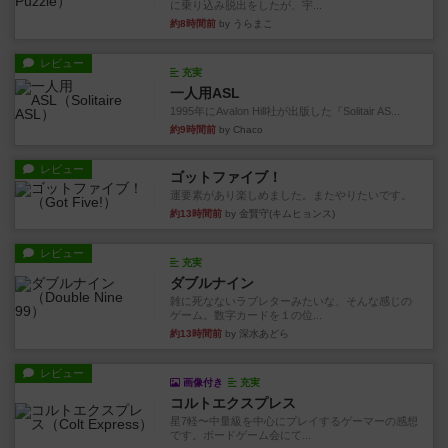
に乗り込み脱出をしたが、宇...
約8時間前
by うらまこ
レビュー
充実
一人用ASL
1995年にAvalon Hill社が出版した『Solitair AS...
約9時間前
by Chaco
レビュー
ゴットファイブ！
運要素があり楽しめました。またやりたいです。
約13時間前
by 金賢守(キムヒョンス)
レビュー
充実
ダブルナイン
雑に死なないラブレターみたいな、そんな感じの
ゲーム。数字カードを１の位...
約13時間前
by 深水あどら
レビュー
画像付き
充実
コルトエクスプレス
星7軽〜中量級を中心にプレイするゲーマーの感想
です。ボードゲーム会にて...