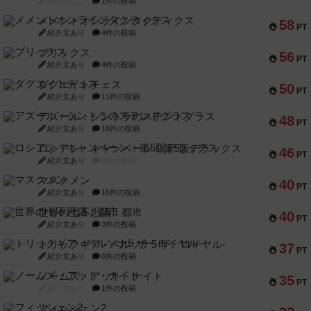
紹介文なし
1件の投稿
メメントオンラインタクティクス
58
PT
紹介文あり
4件の投稿
ブリックス
56
PT
紹介文あり
4件の投稿
ダグエイトチェス
50
PT
紹介文あり
11件の投稿
アズール：シントラのステンドグラス
48
PT
紹介文あり
18件の投稿
ロシアン・キャンペーン：第5版デラックス
46
PT
紹介文あり
0件の投稿
マスクメン
40
PT
紹介文あり
16件の投稿
世界の七不思議：都市
40
PT
紹介文あり
3件の投稿
トリックギア - ペルソナ5 ザ・ロイヤル-
37
PT
紹介文あり
6件の投稿
ノームズ・アット・ナイト
35
PT
紹介文なし
1件の投稿
フィッシェン2