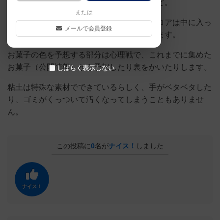
しまう人、いびつな形になってしまう人など。
または
粘土を作る作業も楽しいですが、ゲームのコアは中に入っ
メールで会員登録
たお菓子の色を当てて得点を稼ぐ点にあります。
お菓子の色を予想する部分は心理戦で、これまでに集めた
お菓子（公開情報）から予想したり裏をかいたりします。
しばらく表示しない
粘土は特殊な素材でできているらしく、手がベタベタした
り、ゴミがくっついて汚くなってしまうこともありませ
ん。
この投稿に
0
名が
ナイス！
しました
ナイス！