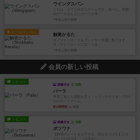
ウイングスパン
これは、とても好きなゲームです。第一に、実際
のデータをもとにカードが作...
7年以上前
の投稿
ルール/インスト
触覚かるた
オノマトペカードをプレイヤー全員に配ります。
オノマトペカードには「つる...
7年以上前
の投稿
会員の新しい投稿
レビュー
画像付き
充実
パーラ
率直に遊んだ感想を言う！トリックテイキング(ﾄﾘ
ﾃ)のカードゲーム。 ...
約1時間前
by 鳴屋
レビュー
画像付き
充実
ボツワナ
【動物のレートを上下させ、得点を上げろ】二人
プレイのみです。（公式ルー...