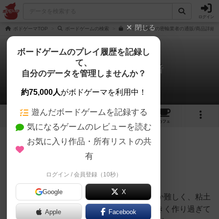
ログイン
閉じる
ボドゲーマTOP
ボードゲームの検索
トイバー親子の密輸業者の通販/商品詳細
ボードゲームのプレイ履歴を記録し
て、
トイバー親子の密輸業者
自分のデータを管理しませんか？
触覚かるたさんのレビュー
約75,000人
がボドゲーマを利用中！
遊んだボードゲームを記録する
4
4
21
トップ
画像
動画
レビュー
カフェ
気になるゲームのレビューを読む
お気に入り作品・所有リストの共
272名
0名
0
7年以上前
有
ログイン / 会員登録（10秒）
粘土を丸める作業に夢中になります。
Google
X
穴をちょうど通る大きさにするのはなかなか難しく、粘土
の作り方も個性が出て面白いです。毎回大きく作り過ぎて
Apple
Facebook