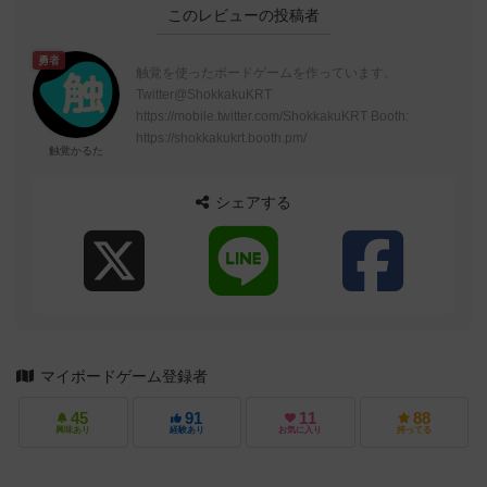
このレビューの投稿者
勇者
触覚を使ったボードゲームを作っています。
Twitter@ShokkakuKRT
https://mobile.twitter.com/ShokkakuKRT Booth:
https://shokkakukrt.booth.pm/
触覚かるた
シェアする
マイボードゲーム登録者
45
91
11
88
興味あり
経験あり
お気に入り
持ってる