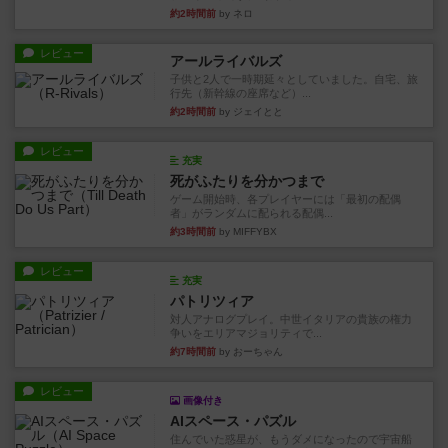
約2時間前
by ネロ
レビュー
アールライバルズ
子供と2人で一時期延々としていました。自宅、旅
行先（新幹線の座席など）...
約2時間前
by ジェイとと
レビュー
充実
死がふたりを分かつまで
ゲーム開始時、各プレイヤーには「最初の配偶
者」がランダムに配られる配偶...
約3時間前
by MIFFYBX
レビュー
充実
パトリツィア
対人アナログプレイ。中世イタリアの貴族の権力
争いをエリアマジョリティで...
約7時間前
by おーちゃん
レビュー
画像付き
AIスペース・パズル
住んでいた惑星が、もうダメになったので宇宙船