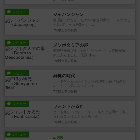
レビュー
ジャパンジャン
地理的につながった3つの都道府県カードを集める
と1役で、それを2セット...
7年以上前
の投稿
レビュー
メソポタミアの扉
何種類か遊びましたが、ペルセポリス宮殿が特に
気に入りました。天井(木の...
7年以上前
の投稿
レビュー
狩猟の時代
ボードゲームセレクション2019年大賞作品のた
め、とても気になっていま...
7年以上前
の投稿
レビュー
フォントかるた
とても難しいです。フォント名だけを聞いて当て
られることはほとんどありま...
7年以上前
の投稿
レビュー
充実