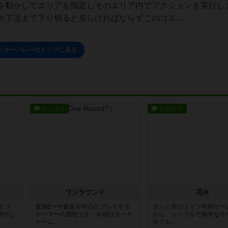
を動かしてエリアを指定しそのエリア内でアクションを実行し
下流まで下り切ると戻らければならずこのコス...
ーキーバレーのトップに戻る
レビュー
レビュー
ワンラウンド
花火
魔にト
星5軽〜中量級を中心にプレイする
ずっと前のドイツ年間ゲー
増やし
ゲーマーの感想です。今回はボード
がら、シンプルで簡単な小
ゲーム...
今でも...