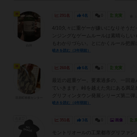
神
291名
4名
0
充実
4/10久々に重ゲーが嫌いになりそう
ンジングなゲームルールは素晴らしい
もわかりづらい。とにかくルール把握に
白州
続きを読む（3年弱前）
神
260名
6名
0
充実
最近の超重ゲー。要素過多の、一回遊
ていきます。峠を越えた先にある満足
グリフィンタウン発展シリーズ第二弾。
荏原町将棋センター
続きを読む（4年弱前）
たまご
351名
3名
0
画像
モントリオールの工業都市グリファン