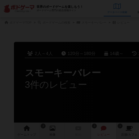
世界のボードゲームを楽しもう！
ボードゲーム専門の総合情報サイト
データベース
検
ボドゲーマTOP
ボードゲームの検索
スモーキーバレー
レビュー
2人～4人
120分～180分
14歳～
スモーキーバレー
3件のレビュー
3
3
1
ゲーム
トップ
画像
動画
レビュー
店舗/
カフェ