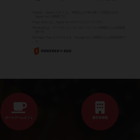
※Apple、Apple のロゴ は、米国および他の国々で登録された
Apple Inc.の商標です。
※App Store は、Apple Inc.のサービスマークです。
※Android は、グーグル インコーポレイテッドの商標または登録商
標です。
※Google Play とそのロゴは、Google Inc.の商標または登録商標で
す。
ボードゲームカフェ
運営者情報