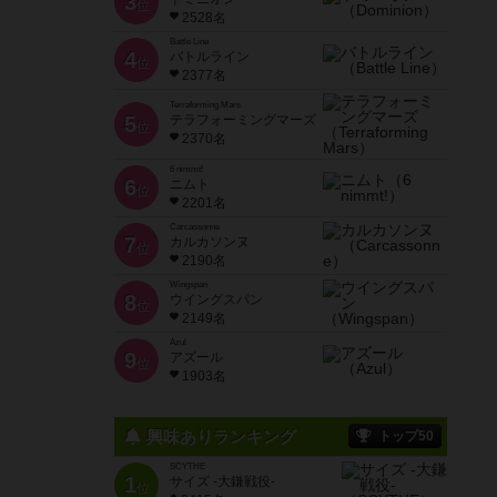
3
位
2528名
Battle Line
4
バトルライン
位
2377名
Terraforming Mars
5
テラフォーミングマーズ
位
2370名
6 nimmt!
6
ニムト
位
2201名
Carcassonne
7
カルカソンヌ
位
2190名
Wingspan
8
ウイングスパン
位
2149名
Azul
9
アズール
位
1903名
興味ありランキング
トップ50
SCYTHE
1
サイズ -大鎌戦役-
位