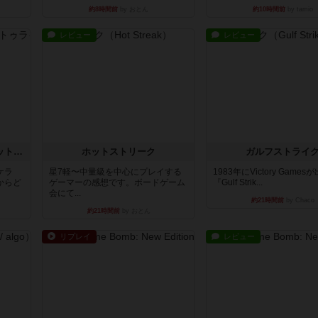
約8時間前
by おとん
約10時間前
by tamio
レビュー
レビュー
チケットトゥライド / チケットトゥライドアメリカ
ホットストリーク
ガルフストライ
ケラ
星7軽〜中量級を中心にプレイする
1983年にVictory Game
からど
ゲーマーの感想です。ボードゲーム
『Gulf Strik...
会にて...
約21時間前
by Chaco
約21時間前
by おとん
リプレイ
レビュー