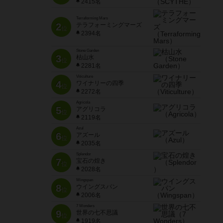
2415名
Terraforming Mars
2
テラフォーミングマーズ
位
2394名
Stone Garden
3
枯山水
位
2281名
Viticulture
4
ワイナリーの四季
位
2272名
Agricola
5
アグリコラ
位
2119名
Azul
6
アズール
位
2035名
Splendor
7
宝石の煌き
位
2028名
Wingspan
8
ウイングスパン
位
2006名
7 Wonders
9
世界の七不思議
位
1919名