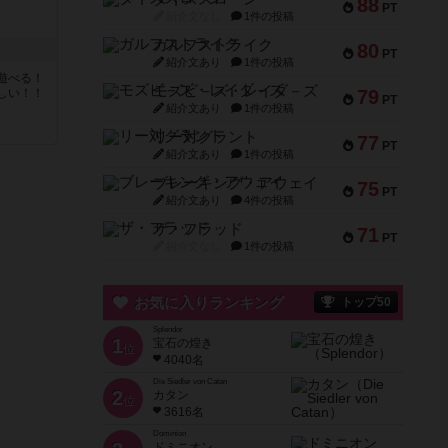
88
PT
紹介文なし
1件の投稿
ガルフストライク
80
PT
紹介文あり
1件の投稿
遊べる！
モズビ－ズ・レイダ－ズ
しい！！
79
PT
紹介文あり
1件の投稿
リー対グラント
77
PT
紹介文あり
1件の投稿
ブレーキング・アウェイ
75
PT
紹介文あり
4件の投稿
ザ・フラッド
71
PT
紹介文なし
1件の投稿
お気に入りランキング
トップ50
Splendor
1
宝石の煌き
位
4040名
Die Siedler von Catan
2
カタン
位
3616名
Dominion
ドミニオン