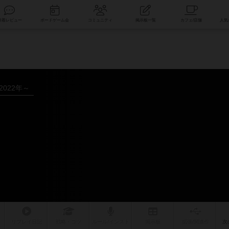
索
新着レビュー
ボードゲーム会
コミュニティ
掲示板一覧
2022年～
リプレイ
日記
戦略
・コツ
ルール
/インスト
掲示板
拡張/関連
作
次