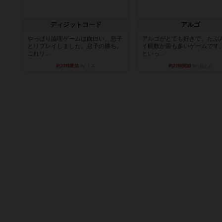
ディジットコード
アルゴ
やっぱり論理ゲームは面白い。息子
アルゴがとても好きで、たぶ
とリプレイしました。息子の勝ち。
イ回数が最も多いゲームです
これリ...
といっ...
約22時間前
by くみ
約22時間前
by おとん