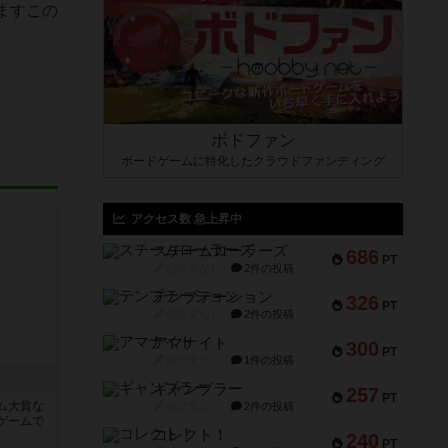
ますこの
ボドファン
ボードゲームに特化したクラウドファンディング
アクセス数 急上昇中
スチームローラーズ
686
PT
紹介文なし
2件の投稿
テンプテーション
326
PT
紹介文なし
2件の投稿
アマナイト
300
PT
紹介文なし
1件の投稿
ギャンブラー
257
PT
ム大賞な
紹介文なし
2件の投稿
ゲームで
コレクト！
240
PT