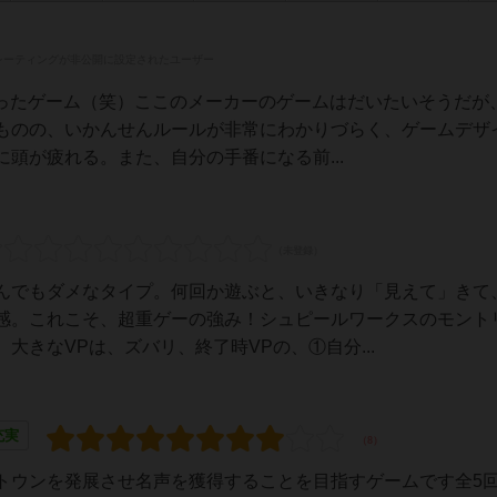
レーティングが非公開に設定されたユーザー
だったゲーム（笑）ここのメーカーのゲームはだいたいそうだが
ものの、いかんせんルールが非常にわかりづらく、ゲームデザイ
頭が疲れる。また、自分の手番になる前...
んでもダメなタイプ。何回か遊ぶと、いきなり「見えて」きて
感。これこそ、超重ゲーの強み！シュピールワークスのモント
大きなVPは、ズバリ、終了時VPの、①自分...
充実
トウンを発展させ名声を獲得することを目指すゲームです全5