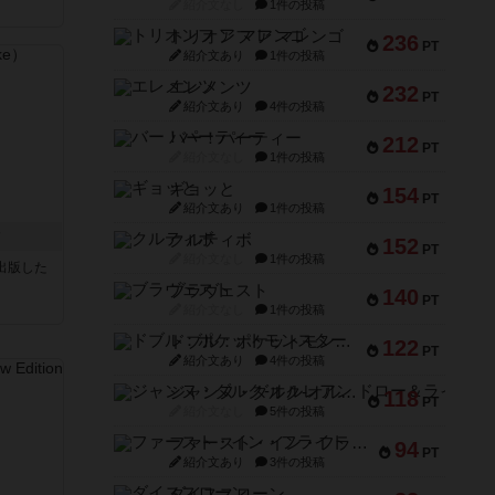
紹介文なし
1件の投稿
トリオンフ ア マレンゴ
236
PT
紹介文あり
1件の投稿
エレメンツ
232
PT
紹介文あり
4件の投稿
バー！パーティー
212
PT
紹介文なし
1件の投稿
ギョッと
154
PT
紹介文あり
1件の投稿
ク
クルティボ
152
PT
紹介文なし
1件の投稿
sが出版した
ブラヴェスト
140
PT
紹介文なし
1件の投稿
ドブル：ポケットモンスター
122
PT
紹介文あり
4件の投稿
ジャンヌ・ダルク-オルレアン ドロー＆ライト
118
PT
紹介文なし
5件の投稿
ファースト・イン・フライト
94
PT
紹介文あり
3件の投稿
ダイススローン