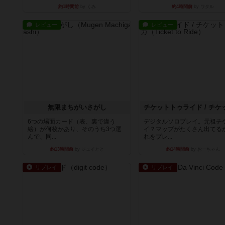
約1時間前
by くみ
約4時間前
by ワタル
レビュー
レビュー
無限まちがいさがし
6つの場面カード（表、裏で違う
デジタルソロプレイ。元祖チ
絵）が何枚かあり、そのうち3つ選
イ？マップがたくさん出てる
んで、同...
れをプレ...
約13時間前
by ジェイとと
約14時間前
by おーちゃん
リプレイ
リプレイ