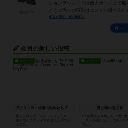
ションラウンドでは個人ボード上で船
とき上流への移動はコストが掛かるため
[退会者:221]
続きを読む（約4年前）
スモ
会員の新しい投稿
レビュー
レビュー
アグリコラ：牧場の動物たち THE BIG BOX
宵と暁の呪文書
長らく積みゲーになってましたが、
4/5点呪文を修得したり使い
腰を据えてプレイできましたのでや
ークンを捧げたりして得点を
ってみ...
てい...