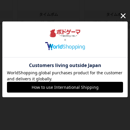
タイムボム
タイムボム
んプレ
僕はホントに嘘が下手なようで、す
まず簡単で軽い！大人数で
。なん
ぐバレますみんなホント、嘘が上手
それなのに小箱！何より楽
ですよ...
正体隠...
約22時間前
by あまる
約22時間前
by あまる