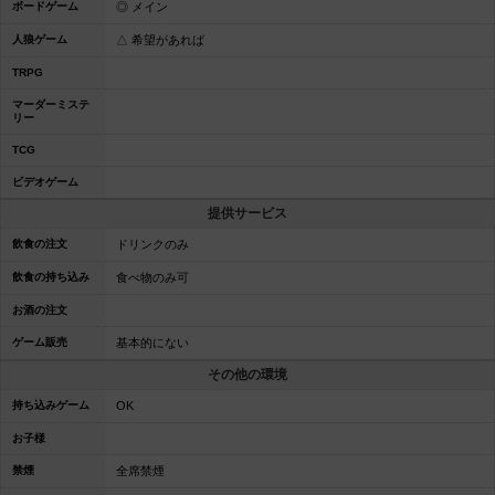
ボードゲーム
◎ メイン
人狼ゲーム
△ 希望があれば
TRPG
マーダーミステ
リー
TCG
ビデオゲーム
提供サービス
飲食の注文
ドリンクのみ
飲食の持ち込み
食べ物のみ可
お酒の注文
ゲーム販売
基本的にない
その他の環境
持ち込みゲーム
OK
お子様
禁煙
全席禁煙