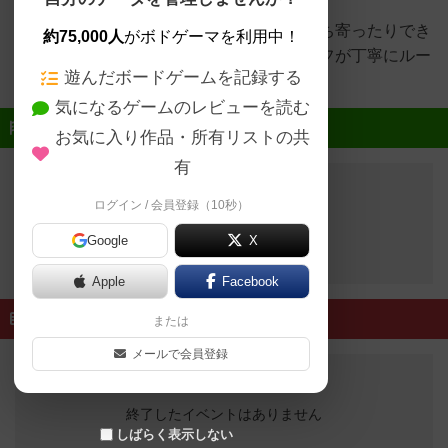
択肢。
三宮駅すぐ。友達と遊んだり、デートで立ち寄ったりでき
約75,000人
がボドゲーマを利用中！
るボードゲームカフェ。初めてでもスタッフが丁寧にルー
遊んだボードゲームを記録する
ル説明します。
気になるゲームのレビューを読む
近日開催予定のイベント
お気に入り作品・所有リストの共
有
ログイン / 会員登録（10秒）
開催予定のイベントはありません
Google
X
Apple
Facebook
終了したイベント
または
メールで会員登録
終了したイベントはありません
しばらく表示しない