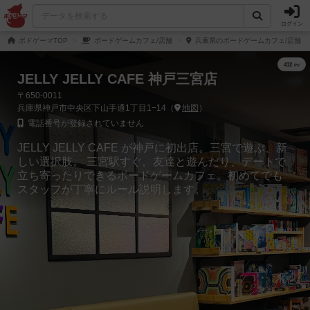
ログイン
ボドゲーマTOP
ボードゲームカフェ/店舗
兵庫県のボードゲームカフェ/店舗
JELLY JELLY CAFE 神戸三宮店
〒650-0011
兵庫県神戸市中央区下山手通1丁目1−14（
地図
）
電話番号が登録されていません
JELLY JELLY CAFE が神戸に初出店。三宮で遊ぶ、新
しい選択肢。 三宮駅すぐ。友達と遊んだり、デートで
立ち寄ったりできるボードゲームカフェ。初めてでも
スタッフが丁寧にルール説明します。