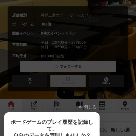
店舗種別
神戸三宮のボードゲームカフェ
ボードゲーム
302個
開催イベント
0件のイベント
を予定
平日：13時00分～23時00分
営業時間
休日：13時00分～23時00分
平均予算
約1800円前後
フォローする
X
Facebook
Official
閉じる
トップ
ブログ
イベント
ゲーム
一覧
料金
表
アクセス
ボードゲームのプレイ履歴を記録し
て、
JELLY JELLY CAFE 神戸初出店。三宮で遊ぶ、新しい選
自分のデータを管理しませんか？