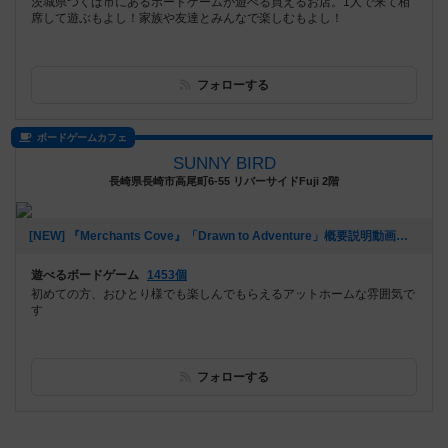
茨城県つくば市にあるボードゲームが遊べる買えるお店。1人で来て相
席して遊ぶもよし！家族や友達とみんなで楽しむもよし！
フォローする
ボードゲームカフェ
SUNNY BIRD
長崎県長崎市高尾町6-55 リバーサイドFuji 2階
[NEW] 『Merchants Cove』「Drawn to Adventure」概要説明動画アップしました。（2021年06月09日 16時06分）
遊べるボードゲーム
1453個
初めての方、おひとり様でも楽しんでもらえるアットホームな雰囲気で
す
フォローする