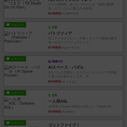
ゲーム開始時、各プレイヤーには「最初の配偶
者」がランダムに配られる配偶...
約3時間前
by MIFFYBX
レビュー
充実
パトリツィア
対人アナログプレイ。中世イタリアの貴族の権力
争いをエリアマジョリティで...
約7時間前
by おーちゃん
レビュー
画像付き
AIスペース・パズル
住んでいた惑星が、もうダメになったので宇宙船
に乗り込み脱出をしたが、宇...
約8時間前
by うらまこ
レビュー
充実
一人用ASL
1995年にAvalon Hill社が出版した『Solitair AS...
約9時間前
by Chaco
レビュー
ゴットファイブ！