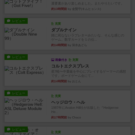
運要素があり楽しめました。またやりたいです。
約13時間前
by 金賢守(キムヒョンス)
レビュー
充実
ダブルナイン
雑に死なないラブレターみたいな、そんな感じの
ゲーム。数字カードを１の位...
約14時間前
by 深水あどら
レビュー
画像付き
充実
コルトエクスプレス
星7軽〜中量級を中心にプレイするゲーマーの感想
です。ボードゲーム会にて...
約14時間前
by おとん
レビュー
充実
ヘッジロウ・ヘル
1987年にAvalon Hill社が出版した『Hedgerow
He...
約17時間前
by Chaco
レビュー
充実