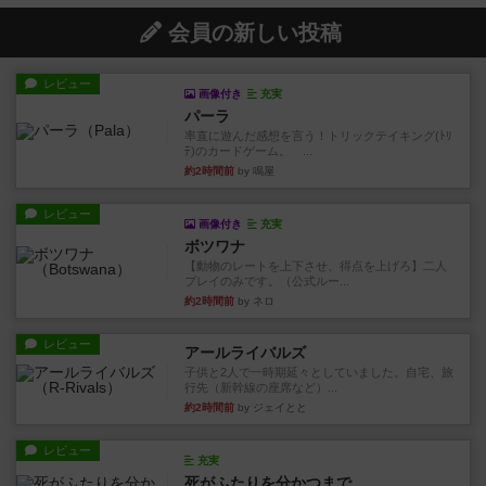
会員の新しい投稿
レビュー
画像付き
充実
パーラ
率直に遊んだ感想を言う！トリックテイキング(ﾄﾘ
ﾃ)のカードゲーム。 ...
約2時間前
by 鳴屋
レビュー
画像付き
充実
ボツワナ
【動物のレートを上下させ、得点を上げろ】二人
プレイのみです。（公式ルー...
約2時間前
by ネロ
レビュー
アールライバルズ
子供と2人で一時期延々としていました。自宅、旅
行先（新幹線の座席など）...
約2時間前
by ジェイとと
レビュー
充実
死がふたりを分かつまで