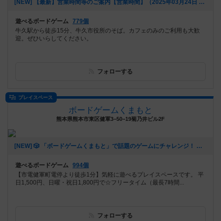
[NEW] 【最新】営業時間等のご案内【営業時間】（2025年03月24日 13時02分）
遊べるボードゲーム
779個
牛久駅から徒歩15分、牛久市役所のそば。カフェのみのご利用も大歓
迎。ぜひいらしてください。
フォローする
プレイスペース
ボードゲームくまもと
熊本県熊本市東区健軍3−50−19菊乃井ビル2F
[NEW] 🎲 「ボードゲームくまもと」で話題のゲームにチャレンジ！ 🚀✨（2024年12月16日 12時53分）
遊べるボードゲーム
994個
【市電健軍町電停より徒歩1分】気軽に遊べるプレイスペースです。 平
日1,500円、日曜・祝日1,800円で☆フリータイム（最長7時間...
フォローする