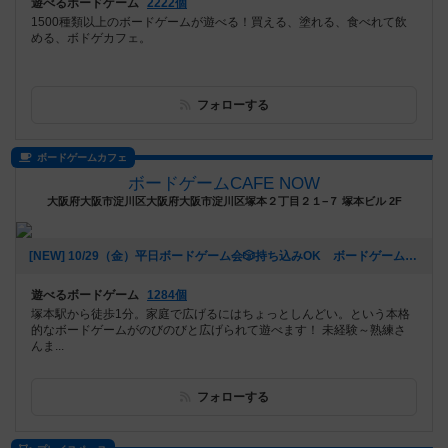
遊べるボードゲーム
2222個
1500種類以上のボードゲームが遊べる！買える、塗れる、食べれて飲
める、ボドゲカフェ。
フォローする
ボードゲームカフェ
ボードゲームCAFE NOW
大阪府大阪市淀川区大阪府大阪市淀川区塚本２丁目２１−７ 塚本ビル 2F
[NEW] 10/29（金）平日ボードゲーム会🎲持ち込みOK ボードゲームCAFENOW主催《初心者さん、おひとりでの参加歓迎!!》（2021年10月22日 11時04分）
遊べるボードゲーム
1284個
塚本駅から徒歩1分。家庭で広げるにはちょっとしんどい。という本格
的なボードゲームがのびのびと広げられて遊べます！ 未経験～熟練さ
んま...
フォローする