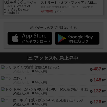
ストリート・オブ・ファイア：ASLデラックスモジュール1
1985年にAvalon Hill社が出版した『Streets of ...
約17時間前
by Chaco
ボドゲーマのアプリ版はこちら
アクセス数 急上昇中
フリップ７：復讐心とともに
487
PT
紹介文なし
2件の投稿
コンテナ
148
PT
紹介文なし
1件の投稿
ドゥームド・バタリオンズ：ASLモジュール11
132
PT
紹介文あり
1件の投稿
コード・オブ・ブシドー：ASLモジュール8
126
PT
紹介文あり
1件の投稿