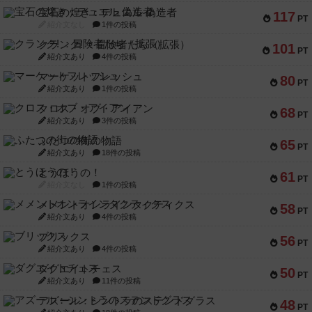
宝石の煌き：デュエル 偽造者
117
PT
紹介文なし
1件の投稿
クランク! ：冒険者たち（拡張）
101
PT
紹介文あり
4件の投稿
マーケットフレッシュ
80
PT
紹介文あり
1件の投稿
クロス・オブ・アイアン
68
PT
紹介文あり
3件の投稿
ふたつの街の物語
65
PT
紹介文あり
18件の投稿
とうほうの！
61
PT
紹介文なし
1件の投稿
メメントオンラインタクティクス
58
PT
紹介文あり
4件の投稿
ブリックス
56
PT
紹介文あり
4件の投稿
ダグエイトチェス
50
PT
紹介文あり
11件の投稿
アズール：シントラのステンドグラス
48
PT