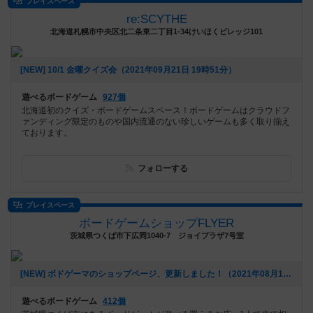
プレイスペース
re:SCYTHE
北海道札幌市中央区北二条東二丁目1-34けいほくビレッジ101
[NEW] 10/1 金曜クイズ会（2021年09月21日 19時51分）
遊べるボードゲーム
927個
北海道初のクイズ・ボードゲームスペース！ボードゲームはクラウドフ
ァンディング限定のものや国内流通のない珍しいゲームも多く取り揃え
ております。
フォローする
プレイスペース
ボードゲームショップFLYER
茨城県つくば市下広岡1040-7 ジョイプラザ7号室
[NEW] ボドゲーマのショップページ、更新しました！（2021年08月10日 07時08分）
遊べるボードゲーム
412個