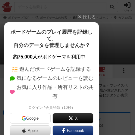
ログイン
閉じる
ボドゲーマTOP
ボードゲームの検索
スリーピング・ゴッズ
カフェ/店舗
ボードゲームのプレイ履歴を記録し
て、
スリーピング・ゴッズ
自分のデータを管理しませんか？
14店のカフェ/スペースが提供中
約75,000人
がボドゲーマを利用中！
遊んだボードゲームを記録する
5
6
14
トップ
画像
動画
レビュー
カフェ
気になるゲームのレビューを読む
スリーピング・ゴッズで遊ぶことができるボードゲームカフェ・プレイスペ
お気に入り作品・所有リストの共
ースが14店登録されています。公開プロフィールの都道府県が設定されたア
カウントでログインすると、同じ都道府県内の店舗に絞り込むボタンが表示
有
されます。
ログイン / 会員登録（10秒）
プレイスペース
Google
X
ボードゲームスペース ログ
大阪府大阪市淀川区西中島4丁目-8-26鯛ビル402
Apple
Facebook