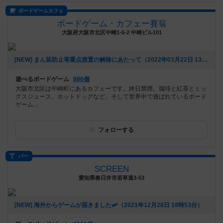
ボードゲームカフェ
ボードゲーム・カフェー賽翁
大阪府大阪市北区中崎1-6-2 中崎ビル101
[NEW] まん延防止等重点措置の解除にあたって（2022年03月22日 13時41分）
遊べるボードゲーム
886個
大阪市北区は中崎町にあるカフェーです。終日禁煙。珈琲と紅茶とミッ
クスジュース、ホットドッグなど。そして世界中で遊ばれているボード
ゲーム...
フォローする
バー
SCREEN
愛知県春日井市若草通3-53
[NEW] 海外からゲームが届きました🛩（2021年12月28日 18時53分）