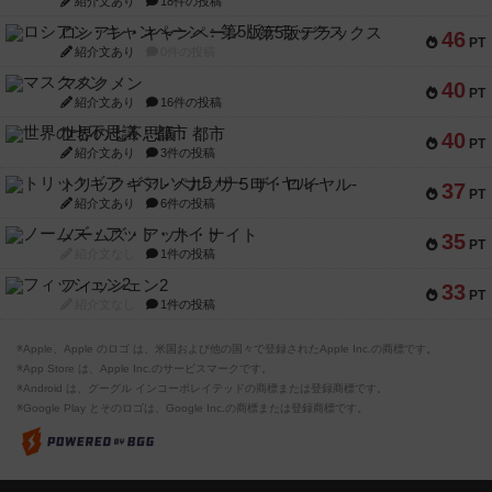
紹介文あり
18件の投稿
ロシアン・キャンペーン：第5版デラックス
46
PT
紹介文あり
0件の投稿
マスクメン
40
PT
紹介文あり
16件の投稿
世界の七不思議：都市
40
PT
紹介文あり
3件の投稿
トリックギア - ペルソナ5 ザ・ロイヤル-
37
PT
紹介文あり
6件の投稿
ノームズ・アット・ナイト
35
PT
紹介文なし
1件の投稿
フィッシェン2
33
PT
紹介文なし
1件の投稿
※Apple、Apple のロゴ は、米国および他の国々で登録されたApple Inc.の商標です。
※App Store は、Apple Inc.のサービスマークです。
※Android は、グーグル インコーポレイテッドの商標または登録商標です。
※Google Play とそのロゴは、Google Inc.の商標または登録商標です。