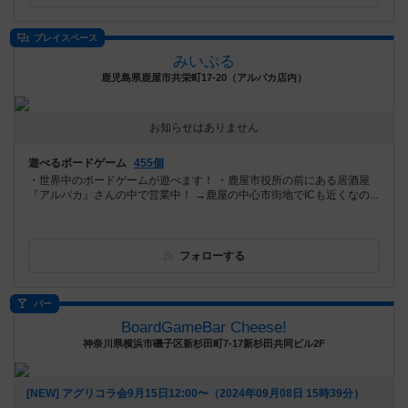
プレイスペース
みいぷる
鹿児島県鹿屋市共栄町17-20（アルパカ店内）
お知らせはありません
遊べるボードゲーム
455個
・世界中のボードゲームが遊べます！ ・鹿屋市役所の前にある居酒屋
『アルパカ』さんの中で営業中！ →鹿屋の中心市街地でICも近くなの...
フォローする
バー
BoardGameBar Cheese!
神奈川県横浜市磯子区新杉田町7-17新杉田共同ビル2F
[NEW] アグリコラ会9月15日12:00〜（2024年09月08日 15時39分）