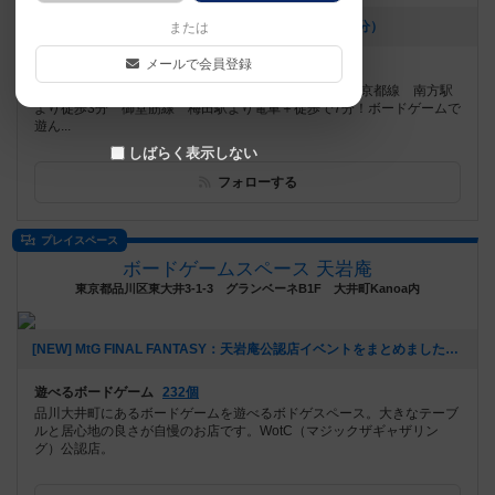
[NEW] 料金改定のお知らせ（2026年02月16日 19時20分）
または
メールで会員登録
遊べるボードゲーム
1302個
新大阪駅より徒歩9分 御堂筋線 西中島南方駅、阪急京都線 南方駅
より徒歩3分 御堂筋線 梅田駅より電車＋徒歩で7分！ボードゲームで
遊ん...
しばらく表示しない
フォローする
プレイスペース
ボードゲームスペース 天岩庵
東京都品川区東大井3-1-3 グランベーネB1F 大井町Kanoa内
[NEW] MtG FINAL FANTASY：天岩庵公認店イベントをまとめました（2025年06月09日 17時21分）
遊べるボードゲーム
232個
品川大井町にあるボードゲームを遊べるボドゲスペース。大きなテーブ
ルと居心地の良さが自慢のお店です。WotC（マジックザギャザリン
グ）公認店。