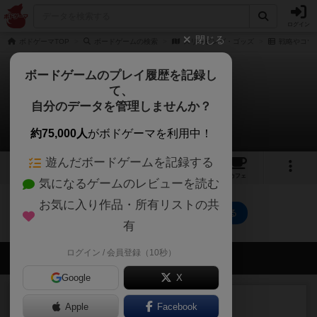
ログイン
閉じる
ボドゲーマTOP
ボードゲームの検索
スリーピング・ゴッズ
戦略やコツ
ボードゲームのプレイ履歴を記録し
て、
スリーピング・ゴッズ
自分のデータを管理しませんか？
0件の戦略やコツ
約75,000人
がボドゲーマを利用中！
遊んだボードゲームを記録する
5
6
14
トップ
画像
動画
レビュー
カフェ
気になるゲームのレビューを読む
お気に入り作品・所有リストの共
スリーピング・ゴッズのトップに戻る
有
ログイン / 会員登録（10秒）
会員の新しい投稿
Google
X
レビュー
充実
Apple
Facebook
南北戦争