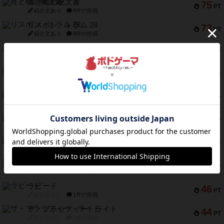
宵と暁の呪文書
75
PT
紹介文あり
8件の投稿
リスボン・トラム 28
73
PT
紹介文あり
9件の投稿
アマナイト
73
PT
紹介文なし
1件の投稿
ブラヴェスト
66
PT
紹介文なし
1件の投稿
スペクタキュラー
60
PT
紹介文なし
1件の投稿
スモールワールド
59
PT
紹介文あり
13件の投稿
ギャンブラー
58
PT
紹介文なし
2件の投稿
Bitter End ブタペスト救出作戦
52
PT
紹介文なし
1件の投稿
ラピード
46
PT
紹介文なし
1件の投稿
ザ・フラッフィー・ライト
44
PT
紹介文なし
0件の投稿