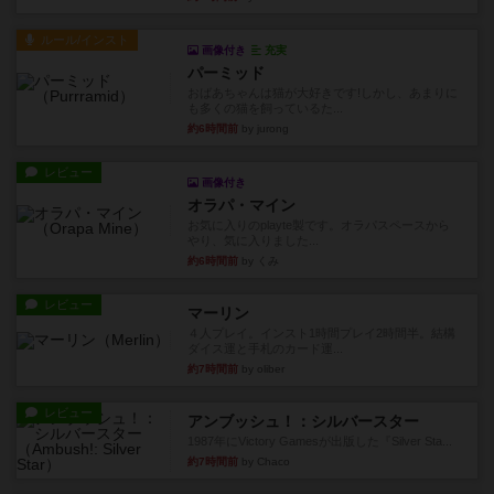
ルール/インスト
画像付き
充実
パーミッド
おばあちゃんは猫が大好きです!しかし、あまりに
も多くの猫を飼っているた...
約6時間前
by jurong
レビュー
画像付き
オラパ・マイン
お気に入りのplayte製です。オラパスペースから
やり、気に入りました...
約6時間前
by くみ
レビュー
マーリン
４人プレイ。インスト1時間プレイ2時間半。結構
ダイス運と手札のカード運...
約7時間前
by oliber
レビュー
アンブッシュ！：シルバースター
1987年にVictory Gamesが出版した『Silver Sta...
約7時間前
by Chaco