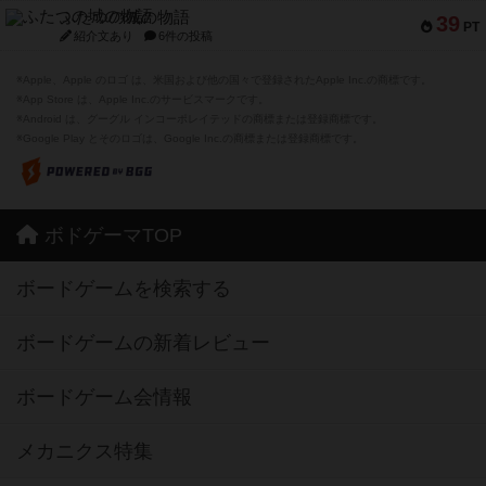
ふたつの城の物語
39
PT
紹介文あり
6件の投稿
※Apple、Apple のロゴ は、米国および他の国々で登録されたApple Inc.の商標です。
※App Store は、Apple Inc.のサービスマークです。
※Android は、グーグル インコーポレイテッドの商標または登録商標です。
※Google Play とそのロゴは、Google Inc.の商標または登録商標です。
ボドゲーマTOP
ボードゲームを検索する
ボードゲームの新着レビュー
ボードゲーム会情報
メカニクス特集