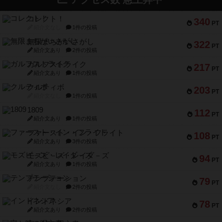
コレクト！
340
PT
紹介文なし
1件の投稿
無限まちがいさがし
322
PT
紹介文あり
2件の投稿
ガルフストライク
217
PT
紹介文あり
1件の投稿
クルティボ
203
PT
紹介文なし
1件の投稿
1809
112
PT
紹介文あり
1件の投稿
ファースト・イン・フライト
108
PT
紹介文あり
3件の投稿
モズビ－ズ・レイダ－ズ
94
PT
紹介文あり
1件の投稿
テンプテーション
79
PT
紹介文なし
2件の投稿
インドネシア
78
PT
紹介文あり
2件の投稿