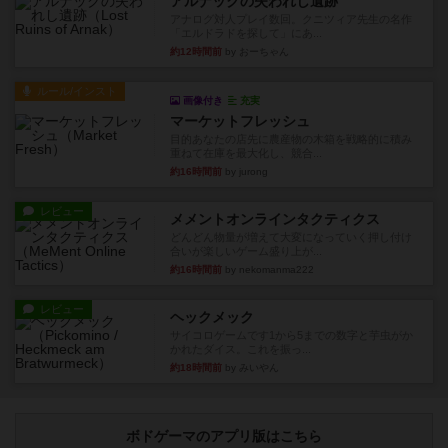
アルナックの失われし遺跡
アナログ対人プレイ数回。クニツィア先生の名作
「エルドラドを探して」にあ...
約12時間前
by おーちゃん
ルール/インスト
画像付き
充実
マーケットフレッシュ
目的あなたの店先に農産物の木箱を戦略的に積み
重ねて在庫を最大化し、競合...
約16時間前
by jurong
レビュー
メメントオンラインタクティクス
どんどん物量が増えて大変になっていく押し付け
合いが楽しいゲーム盛り上が...
約16時間前
by nekomanma222
レビュー
ヘックメック
サイコロゲームです1から5までの数字と芋虫がか
かれたダイス。これを振っ...
約18時間前
by みいやん
ボドゲーマのアプリ版はこちら