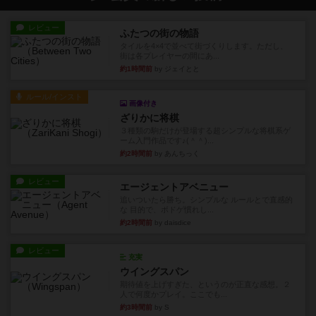
レビュー
ふたつの街の物語
タイルを4×4で並べて街づくりします。ただし、
街は各プレイヤーの間にあ...
約1時間前
by ジェイとと
ルール/インスト
画像付き
ざりかに将棋
３種類の駒だけが登場する超シンプルな将棋系ゲ
ーム入門作品です♪(＾＾)...
約2時間前
by あんちっく
レビュー
エージェントアベニュー
追いついたら勝ち。シンプルな ルールとで直感的
な 目的で、ボドゲ慣れし...
約2時間前
by daisdice
レビュー
充実
ウイングスパン
期待値を上げすぎた、というのが正直な感想。２
人で何度かプレイ。ここでも...
約3時間前
by S