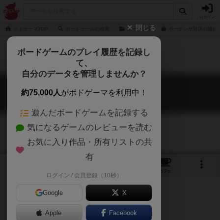
ログイン
閉じる
ボドゲーマTOP
ボードゲームの検索
ボーナンザ
ボーナンザ対決の通販/
ボードゲームのプレイ履歴を記録し
て、
自分のデータを管理しませんか？
ボーナンザ：対決
約75,000人
がボドゲーマを利用中！
Bohnanza: The Duel
遊んだボードゲームを記録する
気になるゲームのレビューを読む
お気に入り作品・所有リストの共
有
6
4
21
トップ
画像
動画
レビュー
カフェ
ログイン / 会員登録（10秒）
Google
X
Apple
Facebook