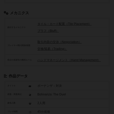
メカニクス
タイル・カード配置（Tile Placement）
頻出するメカニクス
ブラフ（Bluff）
取引内容の交渉（Negociation）
プレイヤー間の関係/状態
交換/貿易（Trading）
ハンドマネージメント（Hand Management）
得点や資源等の獲得ルール
作品データ
ボーナンザ：対決
タイトル
Bohnanza: The Duel
原題・英題表記
2人用
参加人数
45分前後
プレイ時間