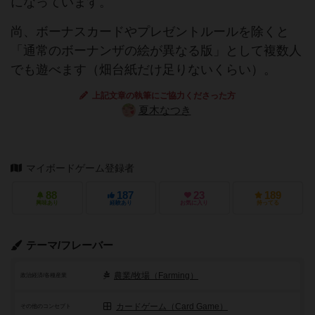
になっています。
尚、ボーナスカードやプレゼントルールを除くと
「通常のボーナンザの絵が異なる版」として複数人
でも遊べます（畑台紙だけ足りないくらい）。
上記文章の執筆にご協力くださった方
夏木なつき
マイボードゲーム登録者
88
187
23
189
興味あり
経験あり
お気に入り
持ってる
テーマ/フレーバー
農業/牧場（Farming）
政治経済/各種産業
カードゲーム（Card Game）
その他のコンセプト