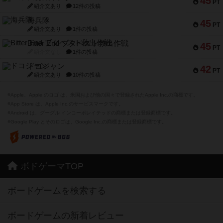
45
PT
紹介文あり
12件の投稿
海兵隊
45
PT
紹介文あり
1件の投稿
Bitter End ブタペスト救出作戦
45
PT
紹介文なし
1件の投稿
ドコジャン
42
PT
紹介文あり
10件の投稿
※Apple、Apple のロゴ は、米国および他の国々で登録されたApple Inc.の商標です。
※App Store は、Apple Inc.のサービスマークです。
※Android は、グーグル インコーポレイテッドの商標または登録商標です。
※Google Play とそのロゴは、Google Inc.の商標または登録商標です。
ボドゲーマTOP
ボードゲームを検索する
ボードゲームの新着レビュー