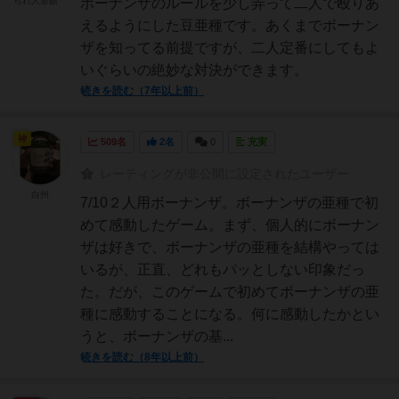
られ人形館
ボーナンザのルールを少し弄って二人で殴りあ
えるようにした豆亜種です。あくまでボーナン
ザを知ってる前提ですが、二人定番にしてもよ
いぐらいの絶妙な対決ができます。
続きを読む（7年以上前）
神
509名
2名
0
充実
レーティングが非公開に設定されたユーザー
白州
7/10２人用ボーナンザ。ボーナンザの亜種で初
めて感動したゲーム。まず、個人的にボーナン
ザは好きで、ボーナンザの亜種を結構やっては
いるが、正直、どれもパッとしない印象だっ
た。だが、このゲームで初めてボーナンザの亜
種に感動することになる。何に感動したかとい
うと、ボーナンザの基...
続きを読む（8年以上前）