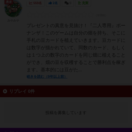
勇者
559名
2名
0
充実
みやみや
プレゼントの真意を見抜け！『二人専用』ボー
ナンザ！このゲームは自分の畑を持ち、そこに
手札の豆カードを植えていきます。豆カードに
は数字が描かれていて、同数のカード、もしく
は１つ上の数字のカードを同じ畑に植えること
ができ、畑の豆を収穫することで勝利点を稼ぎ
ます。基本的には豆がた...
続きを読む（9年以上前）
リプレイ 0件
投稿を募集しています