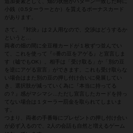
追加要素として、畑の状態がパターン一致した時に
小銭（0.5ターラーとか）を貰えるボーナスカード
があります。
さて。『対決』は２人用なので、交渉はどうするか
というと…
両者の畑の間に全豆種カードが１枚ずつ並んでい
て、これを使って『○番の豆をアゲる』と宣言しま
す（嘘でもOK）。相手は「受け取る」か「別の豆
を逆にアゲる宣言」ができます。これも受け取らな
い場合はまた別の豆の押し付け合いに発展してい
き、選択肢が減っていく為に『本当に持ってる
の？』感がマシマシ…ただし宣言したカードを持っ
てない場合は１ターラー罰金を取られてしまいま
す。
つまり、両者の手番毎にプレゼントの押し付け合い
が必ず入るので、2人の会話も自然と増えるゲーム