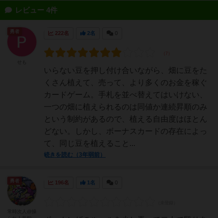
レビュー 4件
勇者
222名
2名
0
せも
いらない豆を押し付け合いながら、畑に豆をた
くさん植えて、売って、より多くのお金を稼ぐ
カードゲーム。手札を並べ替えてはいけない、
一つの畑に植えられるのは同値か連続昇順のみ
という制約があるので、植える自由度はほとん
どない。しかし、ボーナスカードの存在によっ
て、同じ豆を植えること...
続きを読む（3年弱前）
勇者
196名
1名
0
常時次人@操