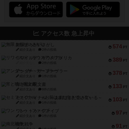
アクセス数 急上昇中
無限まちがいさがし
574
PT
紹介文あり
2件の投稿
リワイルド：サウスアメリカ
389
PT
紹介文なし
2件の投稿
アンダー・ザ・テーブラー
378
PT
紹介文あり
1件の投稿
宵と暁の呪文書
133
PT
紹介文あり
8件の投稿
セミファイナル ～お前はまだ生きている～
103
PT
紹介文あり
1件の投稿
ワン・トゥ・ファイブ
97
PT
紹介文あり
1件の投稿
南北戦争
91
PT
紹介文あり
1件の投稿