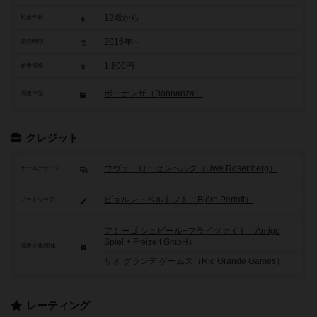
12歳から
対象年齢
2016年～
発売時期
1,800円
参考価格
ボーナンザ（Bohnanza）
関連作品
クレジット
ウヴェ・ローゼンベルク（Uwe Rosenberg）
ゲームデザイン
ビョルン・ペルトフト（Björn Pertoft）
アートワーク
アミーゴ シュピール+フライツァイト（Amigo
Spiel + Freizeit GmbH）
関連企業/団体
リオ グランデ ゲームス（Rio Grande Games）
レーティング