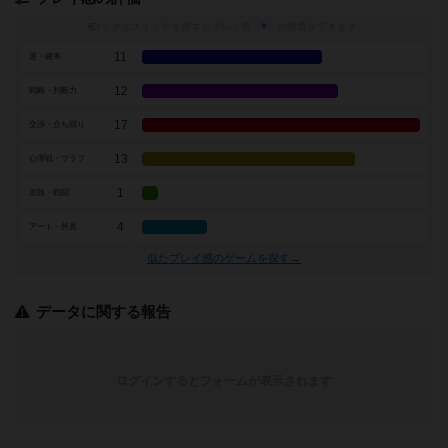
トグルスイッチを押すとプレイ感（
※
）の投票ができます
11
運・確率
12
戦略・判断力
17
交渉・立ち回り
13
心理戦・ブラフ
1
攻防・戦闘
4
アート・外見
似たプレイ感のゲームを探す→
データに関する報告
ログインするとフォームが表示されます