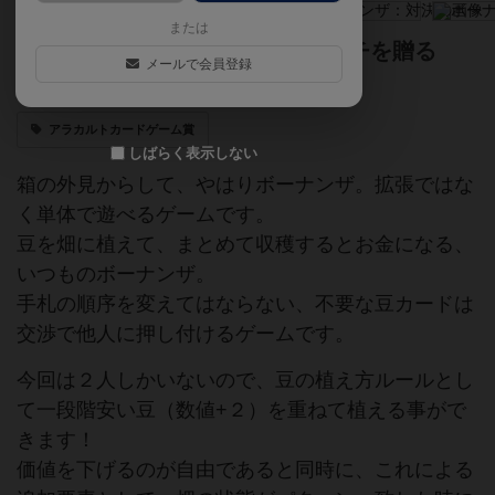
または
「次はコレをアゲる」「逆にコッチを贈る
メールで会員登録
よ」「頂こう」「…えっ」
アラカルトカードゲーム賞
しばらく表示しない
箱の外見からして、やはりボーナンザ。拡張ではな
く単体で遊べるゲームです。
豆を畑に植えて、まとめて収穫するとお金になる、
いつものボーナンザ。
手札の順序を変えてはならない、不要な豆カードは
交渉で他人に押し付けるゲームです。
今回は２人しかいないので、豆の植え方ルールとし
て一段階安い豆（数値+２）を重ねて植える事がで
きます！
価値を下げるのが自由であると同時に、これによる