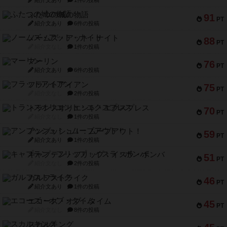
ふたつの城の物語
91
PT
紹介文あり
6件の投稿
ノームズ・アット・ナイト
88
PT
紹介文なし
1件の投稿
マーリン
76
PT
紹介文あり
6件の投稿
フラットアイアン
75
PT
紹介文なし
2件の投稿
トランスオリエント・エクスプレス
70
PT
紹介文なし
1件の投稿
アンブッシュ！：ムーブアウト！
59
PT
紹介文あり
1件の投稿
キャプテン・フリップ：イスラ・ボンバ
51
PT
紹介文なし
2件の投稿
ガルフストライク
46
PT
紹介文あり
1件の投稿
エコーズ・オブ・タイム
45
PT
紹介文なし
8件の投稿
スカルキング