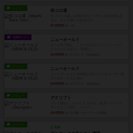
レビュー
街コロ通
街コロとの違いは初めから二つサイコロを振れる
など、少しの違いはあるけれ...
約7時間前
by くみ
戦略やコツ
ニューオールド
ゲーム終了時に、「オールドカードとニューカー
ドのどちらもある」 状態に...
約8時間前
by オグランド（Oguland）
レビュー
ニューオールド
ボードゲームを1,000個以上持っているユーザー視
点で良かった点と悪か...
約8時間前
by オグランド（Oguland）
レビュー
デクリプト
プレイ感がしっかりしてるから、超ボードゲーム
やったなって感じ。パーティ...
約9時間前
by ヒロ(新！ボードゲーム家族)
レビュー
充実