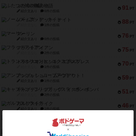
ふたつの城の物語
91
PT
紹介文あり
6件の投稿
ノームズ・アット・ナイト
88
PT
紹介文なし
1件の投稿
マーリン
76
PT
紹介文あり
6件の投稿
フラットアイアン
75
PT
紹介文なし
2件の投稿
トランスオリエント・エクスプレス
70
PT
紹介文なし
1件の投稿
アンブッシュ！：ムーブアウト！
59
PT
紹介文あり
1件の投稿
キャプテン・フリップ：イスラ・ボンバ
51
PT
紹介文なし
2件の投稿
ガルフストライク
46
PT
紹介文あり
1件の投稿
エコーズ・オブ・タイム
45
PT
紹介文なし
8件の投稿
スカルキング
45
PT