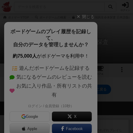
ログイン
閉じる
ボドゲーマTOP
ボードゲームの検索
SETI：地球外知的生命体探査 日本語版の
ボードゲームのプレイ履歴を記録し
て、
セティ：地球外知的生命体探査
自分のデータを管理しませんか？
0件のリプレイ日記
約75,000人
がボドゲーマを利用中！
遊んだボードゲームを記録する
8
1
13
75
トップ
画像
動画
レビュー
カフェ
気になるゲームのレビューを読む
お気に入り作品・所有リストの共
セティ：地球外知的生命体探査のトップに戻る
有
ログイン / 会員登録（10秒）
会員の新しい投稿
Google
X
レビュー
スライプ
Apple
Facebook
メインコマ一つサブコマ四つでそれぞれプレイし