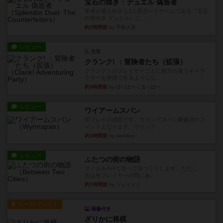
宝石の煌き：デュエル 偽造者
筆者が最も好きな2人用ボードゲームである『宝石
の煌めき デュエル』に、...
約2時間前
by 手動人形
レビュー
充実
クランク! ：冒険者たち（拡張）
クランク！のプレイヤーごとに能力の違うキャラ
クターを使用できるようにな...
約3時間前
by ぽっぽーくるっぽー
レビュー
ワイアームスパン
初プレイの感想です。ウイングスパン履修済のコ
メントとなります。ウイング...
約3時間前
by daisdice
レビュー
ふたつの街の物語
タイルを4×4で並べて街づくりします。ただし、
街は各プレイヤーの間にあ...
約7時間前
by ジェイとと
ルール/インスト
画像付き
ざりかに将棋