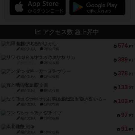
アクセス数 急上昇中
無限まちがいさがし
574
PT
紹介文あり
2件の投稿
リワイルド：サウスアメリカ
389
PT
紹介文なし
2件の投稿
アンダー・ザ・テーブラー
378
PT
紹介文あり
1件の投稿
宵と暁の呪文書
133
PT
紹介文あり
8件の投稿
セミファイナル ～お前はまだ生きている～
103
PT
紹介文あり
1件の投稿
ワン・トゥ・ファイブ
97
PT
紹介文あり
1件の投稿
南北戦争
91
PT
紹介文あり
1件の投稿