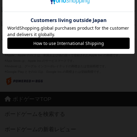
紹介文あり
12件の投稿
海兵隊
45
PT
紹介文あり
1件の投稿
Bitter End ブタペスト救出作戦
45
PT
紹介文なし
1件の投稿
ドコジャン
42
PT
紹介文あり
10件の投稿
※Apple、Apple のロゴ は、米国および他の国々で登録されたApple Inc.の商標です。
※App Store は、Apple Inc.のサービスマークです。
※Android は、グーグル インコーポレイテッドの商標または登録商標です。
※Google Play とそのロゴは、Google Inc.の商標または登録商標です。
ボドゲーマTOP
ボードゲームを検索する
ボードゲームの新着レビュー