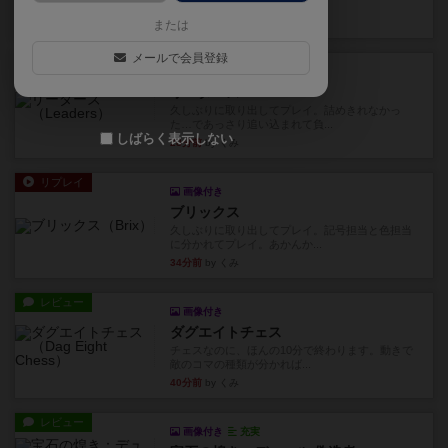
ます。動かし方はコマか壁に...
20分前
by くみ
または
メールで会員登録
リプレイ
画像付き
リーダーズ
久しぶりに取り出してプレイ。詰めきれなかっ
た…であっさり追い込まれて負...
しばらく表示しない
28分前
by くみ
リプレイ
画像付き
ブリックス
久しぶりに取り出してプレイ。記号担当と色担当
に分かれてプレイ。あかんか...
34分前
by くみ
レビュー
画像付き
ダグエイトチェス
チェスなのに、ほんの10分で終わります。動きで
敵のコマの種類が分かれば...
40分前
by くみ
レビュー
画像付き
充実