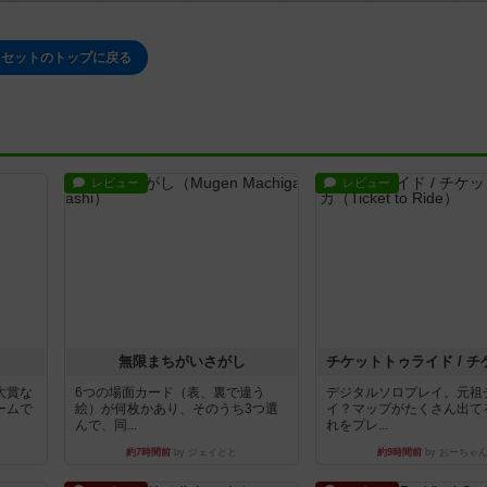
セットのトップに戻る
レビュー
レビュー
無限まちがいさがし
大賞な
6つの場面カード（表、裏で違う
デジタルソロプレイ。元祖
ームで
絵）が何枚かあり、そのうち3つ選
イ？マップがたくさん出て
んで、同...
れをプレ...
約7時間前
by ジェイとと
約9時間前
by おーちゃ