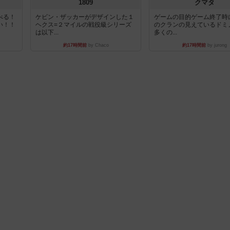
1809
クマタ
べる！
ケビン・ザッカーがデザインした１
ゲームの目的ゲーム終了時
い！！
ヘクス=２マイルの戦役級シリーズ
のクランの見えているドミ
は以下...
多くの...
約17時間前
by Chaco
約17時間前
by jurong