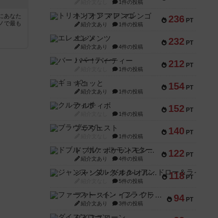
紹介文なし
1件の投稿
トリオンフ ア マレンゴ
にあなた
236
PT
ノで最も
紹介文あり
1件の投稿
エレメンツ
232
PT
紹介文あり
4件の投稿
バー！パーティー
212
PT
紹介文なし
1件の投稿
ギョッと
154
PT
紹介文あり
1件の投稿
クルティボ
152
PT
紹介文なし
1件の投稿
ブラヴェスト
140
PT
紹介文なし
1件の投稿
ドブル：ポケットモンスター
122
PT
紹介文あり
4件の投稿
ジャンヌ・ダルク-オルレアン ドロー＆ライト
118
PT
紹介文なし
5件の投稿
ファースト・イン・フライト
94
PT
紹介文あり
3件の投稿
ダイススローン