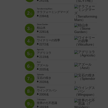
2415名
Terraforming Mars
2
テラフォーミングマーズ
位
2394名
Stone Garden
3
枯山水
位
2281名
Viticulture
4
ワイナリーの四季
位
2272名
Agricola
5
アグリコラ
位
2119名
Azul
6
アズール
位
2035名
Splendor
7
宝石の煌き
位
2028名
Wingspan
8
ウイングスパン
位
2006名
7 Wonders
9
世界の七不思議
位
1919名