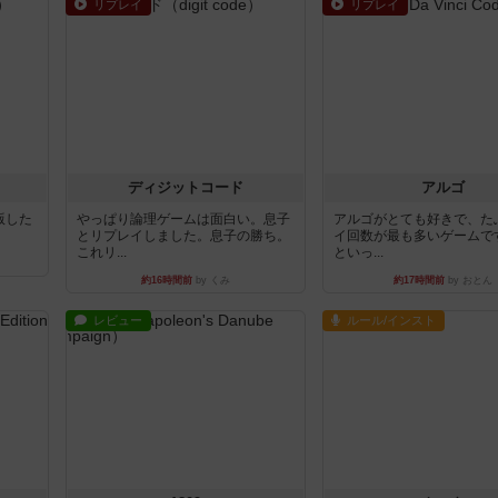
リプレイ
リプレイ
ディジットコード
アルゴ
出版した
やっぱり論理ゲームは面白い。息子
アルゴがとても好きで、た
とリプレイしました。息子の勝ち。
イ回数が最も多いゲームで
これリ...
といっ...
約16時間前
by くみ
約17時間前
by おとん
レビュー
ルール/インスト