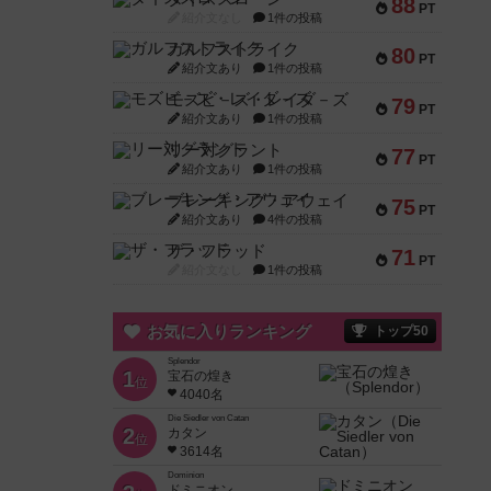
88
PT
紹介文なし
1件の投稿
ガルフストライク
80
PT
紹介文あり
1件の投稿
モズビ－ズ・レイダ－ズ
79
PT
紹介文あり
1件の投稿
リー対グラント
77
PT
紹介文あり
1件の投稿
ブレーキング・アウェイ
75
PT
紹介文あり
4件の投稿
ザ・フラッド
71
PT
紹介文なし
1件の投稿
お気に入りランキング
トップ50
Splendor
1
宝石の煌き
位
4040名
Die Siedler von Catan
2
カタン
位
3614名
Dominion
ドミニオン