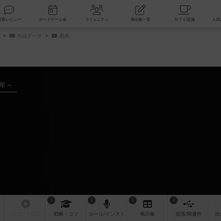
索
新着レビュー
ボードゲーム会
コミュニティ
掲示板一覧
作品データ
動画
8年～
1
1
1
2
リプレイ
日記
戦略
・コツ
ルール
/インスト
掲示板
拡張/関連
作
次