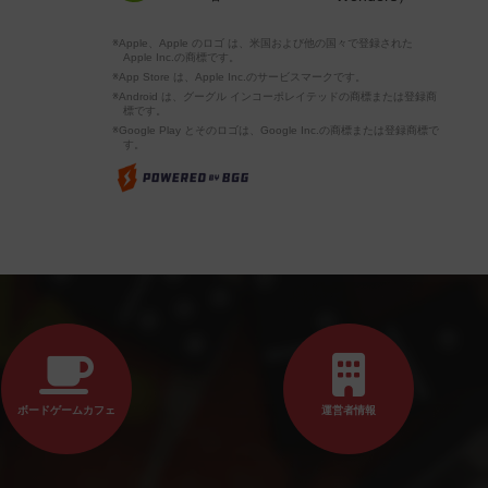
※Apple、Apple のロゴ は、米国および他の国々で登録された
Apple Inc.の商標です。
※App Store は、Apple Inc.のサービスマークです。
※Android は、グーグル インコーポレイテッドの商標または登録商
標です。
※Google Play とそのロゴは、Google Inc.の商標または登録商標で
す。
ボードゲームカフェ
運営者情報