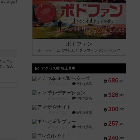
ボドファン
ボードゲームに特化したクラウドファンディング
ぶんプレ
す。なん
アクセス数 急上昇中
スチームローラーズ
686
PT
紹介文なし
2件の投稿
テンプテーション
326
PT
紹介文なし
2件の投稿
アマナイト
300
PT
紹介文なし
1件の投稿
ギャンブラー
257
PT
紹介文なし
2件の投稿
コレクト！
240
PT