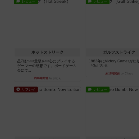
レビュー
レビュー
ホットストリーク
ガルフストライク
星7軽〜中量級を中心にプレイする
1983年にVictory Gamesが
ゲーマーの感想です。ボードゲーム
『Gulf Strik...
会にて...
約16時間前
by Chaco
約16時間前
by おとん
リプレイ
レビュー