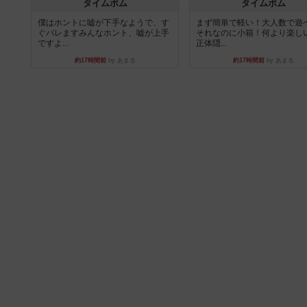
タイムボム
タイムボム
僕はホントに嘘が下手なようで、す
まず簡単で軽い！大人数で遊
ぐバレますみんなホント、嘘が上手
それなのに小箱！何より楽し
ですよ...
正体隠...
約17時間前
by あまる
約17時間前
by あまる