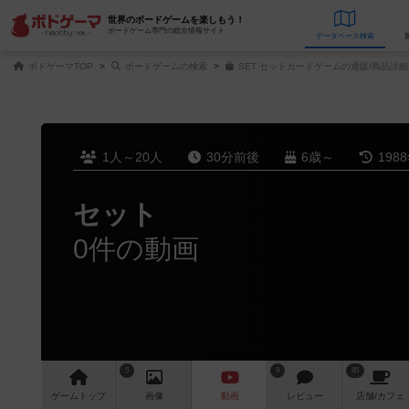
世界のボードゲームを楽しもう！
ボードゲーム専門の総合情報サイト
データベース
検
ボドゲーマTOP
ボードゲームの検索
SET セットカードゲームの通販/商品詳細
1人～20人
30分前後
6歳～
198
セット
0件の動画
5
9
85
ゲーム
トップ
画像
動画
レビュー
店舗/
カフェ