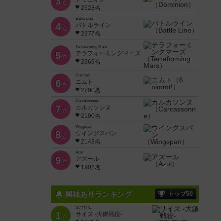
3
位
2528名
Battle Line
4
バトルライン
位
2377名
Terraforming Mars
5
テラフォーミングマーズ
位
2369名
6 nimmt!
6
ニムト
位
2200名
Carcassonne
7
カルカソンヌ
位
2190名
Wingspan
8
ウイングスパン
位
2148名
Azul
9
アズール
位
1902名
興味ありランキング
トップ50
SCYTHE
1
サイズ -大鎌戦役-
位