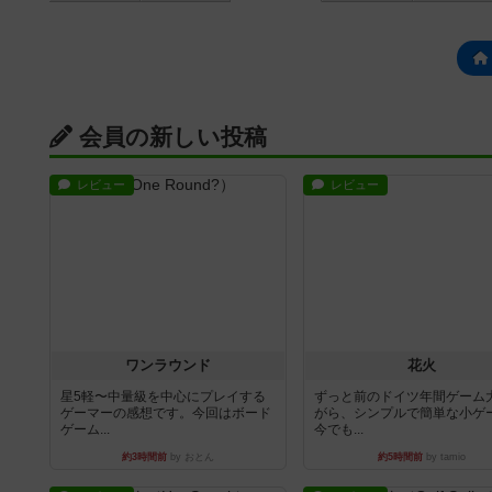
会員の新しい投稿
レビュー
レビュー
ワンラウンド
花火
星5軽〜中量級を中心にプレイする
ずっと前のドイツ年間ゲーム
ゲーマーの感想です。今回はボード
がら、シンプルで簡単な小ゲ
ゲーム...
今でも...
約3時間前
by おとん
約5時間前
by tamio