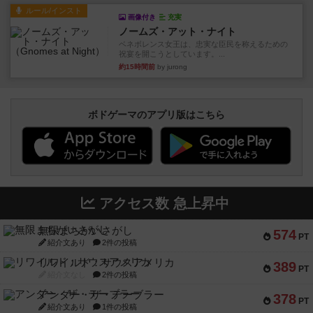
ルール/インスト
画像付き
充実
ノームズ・アット・ナイト
ベネボレンス女王は、忠実な臣民を称えるための
祝宴を開こうとしています。...
約15時間前
by jurong
ボドゲーマのアプリ版はこちら
アクセス数 急上昇中
無限まちがいさがし
574
PT
紹介文あり
2件の投稿
リワイルド：サウスアメリカ
389
PT
紹介文なし
2件の投稿
アンダー・ザ・テーブラー
378
PT
紹介文あり
1件の投稿