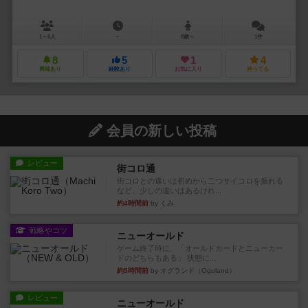
1～6人
－
8歳～
1件
8
5
1
4
興味あり
経験あり
お気に入り
持ってる
会員の新しい投稿
レビュー
街コロ通
街コロとの違いは初めから二つサイコロを振れる
など、少しの違いはあるけれ...
約4時間前
by くみ
戦略やコツ
ニューオールド
ゲーム終了時に、「オールドカードとニューカー
ドのどちらもある」 状態に...
約5時間前
by オグランド（Oguland）
レビュー
ニューオールド