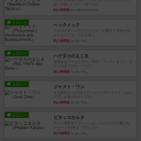
合いが楽しいゲーム盛り上が...
約13時間前
by nekomanma222
レビュー
ヘックメック
サイコロゲームです1から5までの数字と芋虫がか
かれたダイス。これを振っ...
約14時間前
by みいやん
レビュー
ハゲタカのえじき
超有名なゲームですが、初めてプレイしました。1
から15までのカードがプ...
約14時間前
by みいやん
レビュー
ジャスト・ワン
まぁ面白かった‼️よくテレビとかのバラエティなん
かで、お題がわからずに...
約14時間前
by みいやん
レビュー
ピタッコカルタ
ボドゲ相席会でプレイしましたひらがなが書かれ
たカードを2枚まで手をつけ...
約15時間前
by みいやん