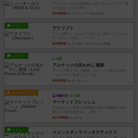
ボードゲームを1,000個以上持っているユーザー視
点で良かった点と悪か...
約5時間前
by オグランド（Oguland）
レビュー
デクリプト
プレイ感がしっかりしてるから、超ボードゲーム
やったなって感じ。パーティ...
約6時間前
by ヒロ(新！ボードゲーム家族)
レビュー
充実
アルナックの失われし遺跡
アナログ対人プレイ数回。クニツィア先生の名作
「エルドラドを探して」にあ...
約8時間前
by おーちゃん
ルール/インスト
画像付き
充実
マーケットフレッシュ
目的あなたの店先に農産物の木箱を戦略的に積み
重ねて在庫を最大化し、競合...
約12時間前
by jurong
レビュー
メメントオンラインタクティクス
どんどん物量が増えて大変になっていく押し付け