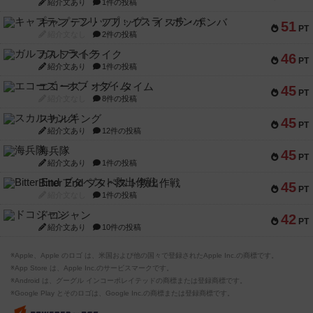
紹介文あり
1件の投稿
キャプテン・フリップ：イスラ・ボンバ
51
PT
紹介文なし
2件の投稿
ガルフストライク
46
PT
紹介文あり
1件の投稿
エコーズ・オブ・タイム
45
PT
紹介文なし
8件の投稿
スカルキング
45
PT
紹介文あり
12件の投稿
海兵隊
45
PT
紹介文あり
1件の投稿
Bitter End ブタペスト救出作戦
45
PT
紹介文なし
1件の投稿
ドコジャン
42
PT
紹介文あり
10件の投稿
※Apple、Apple のロゴ は、米国および他の国々で登録されたApple Inc.の商標です。
※App Store は、Apple Inc.のサービスマークです。
※Android は、グーグル インコーポレイテッドの商標または登録商標です。
※Google Play とそのロゴは、Google Inc.の商標または登録商標です。