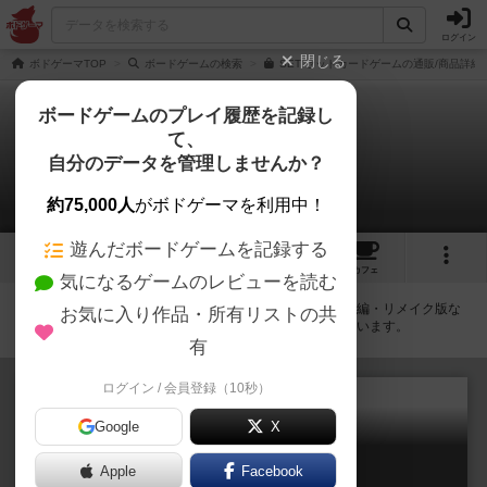
ログイン
閉じる
ボドゲーマTOP
ボードゲームの検索
SET セットカードゲームの通販/商品詳細
ボードゲームのプレイ履歴を記録し
て、
セット
自分のデータを管理しませんか？
拡張/関連作品 2件
約75,000人
がボドゲーマを利用中！
遊んだボードゲームを記録する
5
9
85
トップ
画像
動画
レビュー
カフェ
気になるゲームのレビューを読む
セットに紐付いているボードゲーム一覧です。拡張版・続編・リメイク版な
お気に入り作品・所有リストの共
どの同じシリーズを中心に、関連性の強い作品をまとめています。
有
ログイン / 会員登録（10秒）
Google
X
セットミニラウンド
Apple
Facebook