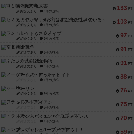
宵と暁の呪文書
133
PT
紹介文あり
8件の投稿
セミファイナル ～お前はまだ生きている～
103
PT
紹介文あり
1件の投稿
ワン・トゥ・ファイブ
97
PT
紹介文あり
1件の投稿
南北戦争
91
PT
紹介文あり
1件の投稿
ふたつの城の物語
91
PT
紹介文あり
6件の投稿
ノームズ・アット・ナイト
88
PT
紹介文なし
1件の投稿
マーリン
76
PT
紹介文あり
6件の投稿
フラットアイアン
75
PT
紹介文なし
2件の投稿
トランスオリエント・エクスプレス
70
PT
紹介文なし
1件の投稿
アンブッシュ！：ムーブアウト！
59
PT