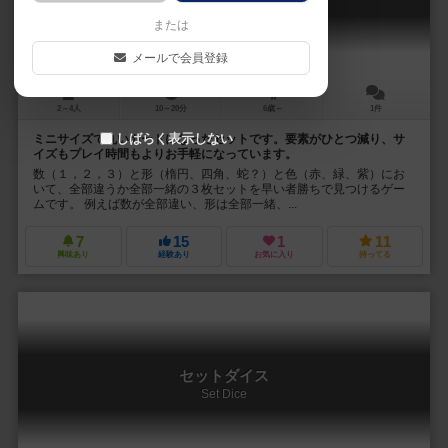
SET Mini Round
または
メールで会員登録
2～4人
10～20分
6歳～
1件
しばらく表示しない
ミニサイズで丸いカードになったセットです。要素がひとつ減り、サ
イズもプレイ時間もよりお手軽になっています。
数（１，２，３）と形（楕円、四角、蛇？）と色（赤、緑、紫）にお
いて、全部違うか全部一緒の３枚セットを早い者勝ちで見つけるゲー
ムです。 例えば数が全部違い、形は全部一緒、...
7
15
1
11
興味あり
経験あり
お気に入り
持ってる
セットダイス
Set Dice