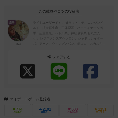
この戦略やコツの投稿者
ライトユーザーです。 好き：トリテ、エンジンビ
皇帝
ルド、拡大再生産、正体隠匿、パーティゲーム 苦
手：超重量級、バトル系、神経衰弱系 お気に入
り： レジスタンスアヴァロン、シャドウレイダー
ズ、アース、ウィングスパン、街コロ、スカルキン
Emi
グ、乗り間違い
シェアする
マイボードゲーム登録者
774
2191
588
1151
興味あり
経験あり
お気に入り
持ってる