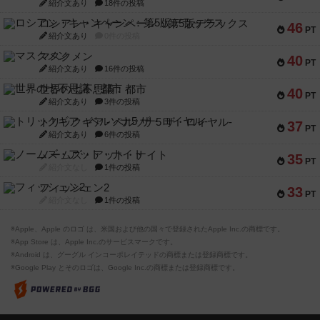
紹介文あり
18件の投稿
ロシアン・キャンペーン：第5版デラックス
46
PT
紹介文あり
0件の投稿
マスクメン
40
PT
紹介文あり
16件の投稿
世界の七不思議：都市
40
PT
紹介文あり
3件の投稿
トリックギア - ペルソナ5 ザ・ロイヤル-
37
PT
紹介文あり
6件の投稿
ノームズ・アット・ナイト
35
PT
紹介文なし
1件の投稿
フィッシェン2
33
PT
紹介文なし
1件の投稿
※Apple、Apple のロゴ は、米国および他の国々で登録されたApple Inc.の商標です。
※App Store は、Apple Inc.のサービスマークです。
※Android は、グーグル インコーポレイテッドの商標または登録商標です。
※Google Play とそのロゴは、Google Inc.の商標または登録商標です。