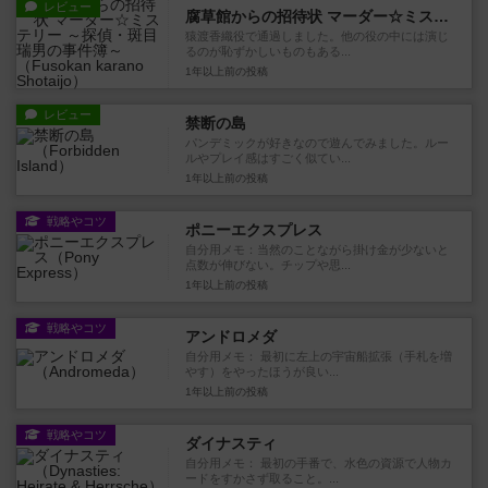
レビュー
腐草館からの招待状 マーダー☆ミステリー ～探偵・斑目瑞男の事件簿～
猿渡香織役で通過しました。他の役の中には演じ
るのが恥ずかしいものもある...
1年以上前
の投稿
レビュー
禁断の島
パンデミックが好きなので遊んでみました。ルー
ルやプレイ感はすごく似てい...
1年以上前
の投稿
戦略やコツ
ポニーエクスプレス
自分用メモ：当然のことながら掛け金が少ないと
点数が伸びない。チップや思...
1年以上前
の投稿
戦略やコツ
アンドロメダ
自分用メモ： 最初に左上の宇宙船拡張（手札を増
やす）をやったほうが良い...
1年以上前
の投稿
戦略やコツ
ダイナスティ
自分用メモ： 最初の手番で、水色の資源で人物カ
ードをすかさず取ること。...