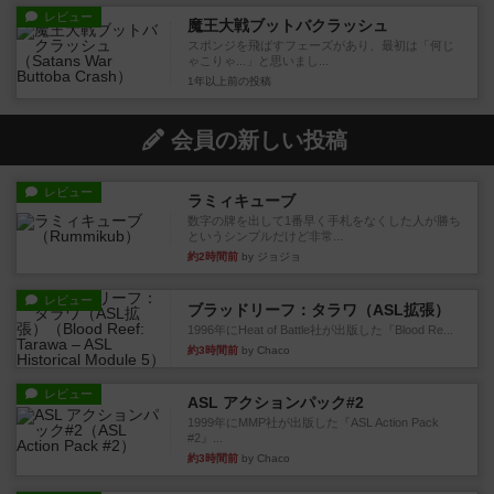
レビュー
魔王大戦ブットバクラッシュ
スポンジを飛ばすフェーズがあり、最初は「何じ
ゃこりゃ...」と思いまし...
1年以上前
の投稿
会員の新しい投稿
レビュー
ラミィキューブ
数字の牌を出して1番早く手札をなくした人が勝ち
というシンプルだけど非常...
約2時間前
by ジョジョ
レビュー
ブラッドリーフ：タラワ（ASL拡張）
1996年にHeat of Battle社が出版した『Blood Re...
約3時間前
by Chaco
レビュー
ASL アクションパック#2
1999年にMMP社が出版した『ASL Action Pack
#2』...
約3時間前
by Chaco