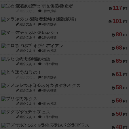
宝石の煌き：デュエル 偽造者
117
PT
紹介文なし
1件の投稿
クランク! ：冒険者たち（拡張）
101
PT
紹介文あり
4件の投稿
マーケットフレッシュ
80
PT
紹介文あり
1件の投稿
クロス・オブ・アイアン
68
PT
紹介文あり
3件の投稿
ふたつの街の物語
65
PT
紹介文あり
18件の投稿
とうほうの！
61
PT
紹介文なし
1件の投稿
メメントオンラインタクティクス
58
PT
紹介文あり
4件の投稿
ブリックス
56
PT
紹介文あり
4件の投稿
ダグエイトチェス
50
PT
紹介文あり
11件の投稿
アズール：シントラのステンドグラス
48
PT