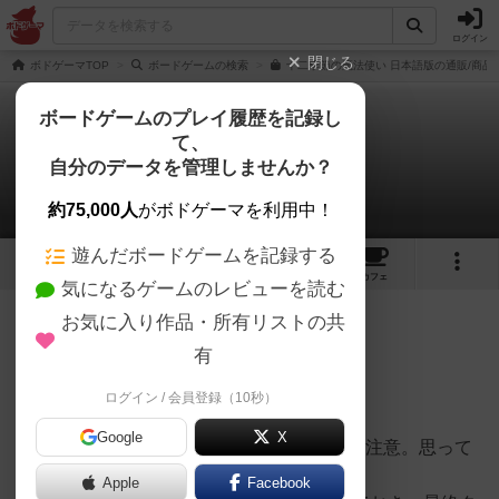
ログイン
閉じる
ボドゲーマTOP
ボードゲームの検索
十二季節の魔法使い 日本語版の通販/商品
ボードゲームのプレイ履歴を記録し
て、
十二季節の魔法使い
自分のデータを管理しませんか？
Emiさんの戦略やコツ
約75,000人
がボドゲーマを利用中！
遊んだボードゲームを記録する
12
29
169
トップ
画像
動画
レビュー
カフェ
気になるゲームのレビューを読む
お気に入り作品・所有リストの共
103名
0名
1年以上前
有
自分用メモ：
ログイン / 会員登録（10秒）
★のサイコロ取る！
Google
X
他のプレーヤーが時のブーツをとったら注意。思って
いたより早く終わってしまうことがある。
Apple
Facebook