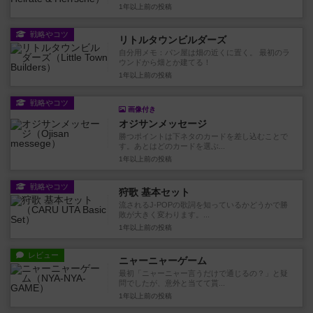
1年以上前
の投稿
戦略やコツ
リトルタウンビルダーズ
自分用メモ：パン屋は畑の近くに置く。 最初のラ
ウンドから畑とか建てる！
1年以上前
の投稿
戦略やコツ
画像付き
オジサンメッセージ
勝つポイントは下ネタのカードを差し込むことで
す。あとはどのカードを選ぶ...
1年以上前
の投稿
戦略やコツ
狩歌 基本セット
流されるJ-POPの歌詞を知っているかどうかで勝
敗が大きく変わります。...
1年以上前
の投稿
レビュー
ニャーニャーゲーム
最初「ニャーニャー言うだけで通じるの？」と疑
問でしたが、意外と当てて貰...
1年以上前
の投稿