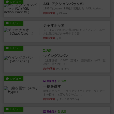
レビュー
ASL アクションパック#1
1997年にAvalon Hill社が出版した『ASL Action ...
約4時間前
by Chaco
レビュー
チャオチャオ
３～４人でわいわい遊ぶのにちょうどいい。ルー
ルは他の方が分かりやすく書...
約4時間前
by S
レビュー
充実
ウイングスパン
（全体評価）☆10/6（普通）（難易度）☆4/5（世
界観・見た目）☆5...
約4時間前
by ハシオキ
レビュー
画像付き
充実
一線を画す
簡単に言うと、トリックテイキングでモダンアー
トを行う、と言ったゲーム。...
約5時間前
by タカミネコウヘイ
レビュー
画像付き
充実