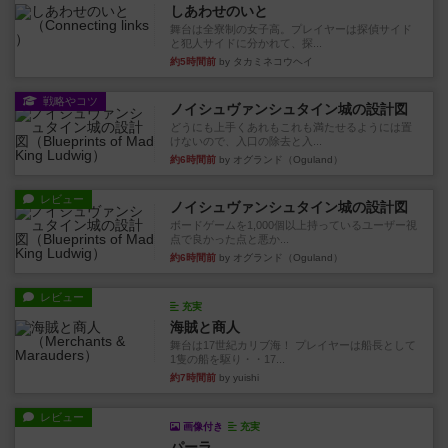
しあわせのいと
舞台は全寮制の女子高。プレイヤーは探偵サイド
と犯人サイドに分かれて、探...
約5時間前
by タカミネコウヘイ
戦略やコツ
ノイシュヴァンシュタイン城の設計図
どうにも上手くあれもこれも満たせるようには置
けないので、入口の除去と入...
約6時間前
by オグランド（Oguland）
レビュー
ノイシュヴァンシュタイン城の設計図
ボードゲームを1,000個以上持っているユーザー視
点で良かった点と悪か...
約6時間前
by オグランド（Oguland）
レビュー
充実
海賊と商人
舞台は17世紀カリブ海！ プレイヤーは船長として
1隻の船を駆り・・17...
約7時間前
by yuishi
レビュー
画像付き
充実
パーラ