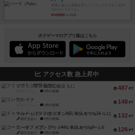
率直に遊んだ感想を言う！トリックテイキング(ﾄﾘ
ﾃ)のカードゲーム。 ...
約9時間前
by 鳴屋
ボドゲーマのアプリ版はこちら
アクセス数 急上昇中
フリップ７：復讐心とともに
487
PT
紹介文なし
2件の投稿
コンテナ
148
PT
紹介文なし
1件の投稿
ドゥームド・バタリオンズ：ASLモジュール11
132
PT
紹介文あり
1件の投稿
コード・オブ・ブシドー：ASLモジュール8
126
PT
紹介文あり
1件の投稿