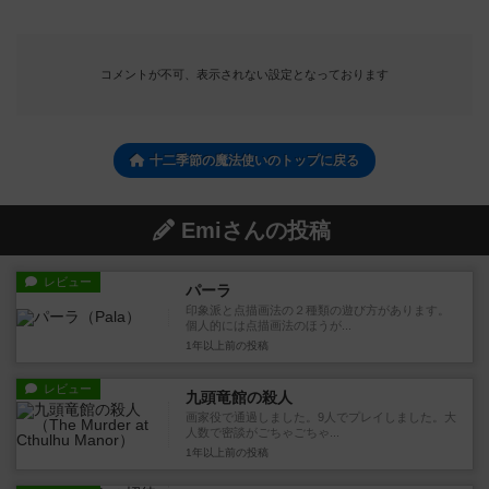
コメントが不可、表示されない設定となっております
十二季節の魔法使いのトップに戻る
Emiさんの投稿
レビュー
パーラ
印象派と点描画法の２種類の遊び方があります。
個人的には点描画法のほうが...
1年以上前
の投稿
レビュー
九頭竜館の殺人
画家役で通過しました。9人でプレイしました。大
人数で密談がごちゃごちゃ...
1年以上前
の投稿