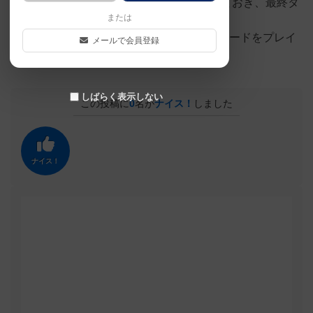
自分が 時のブーツは取れそうなら取っておき、最終タ
または
ーンで使う。
最終ラウンドは、マイナス食らってもカードをプレイ
メールで会員登録
すべき。
しばらく表示しない
この投稿に
0
名が
ナイス！
しました
ナイス！