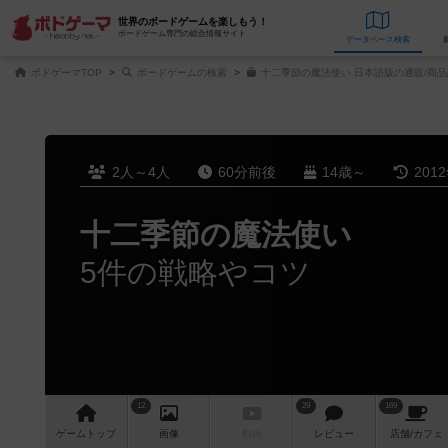
世界のボードゲームを楽しもう！
ボードゲーム専門の総合情報サイト
データベース
検
ボドゲーマTOP
ボードゲームの検索
十二季節の魔法使い 日本語版の通販/商品
2人～4人
60分前後
14歳～
201
十二季節の魔法使い
5件の戦略やコツ
12
29
169
ゲーム
トップ
画像
動画
レビュー
店舗/
カフェ