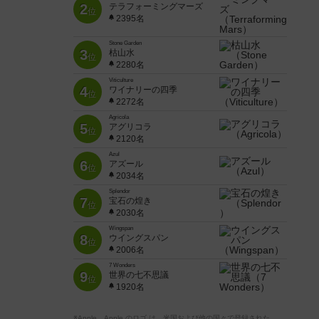
2
テラフォーミングマーズ
位
2395名
Stone Garden
3
枯山水
位
2280名
Viticulture
4
ワイナリーの四季
位
2272名
Agricola
5
アグリコラ
位
2120名
Azul
6
アズール
位
2034名
Splendor
7
宝石の煌き
位
2030名
Wingspan
8
ウイングスパン
位
2006名
7 Wonders
9
世界の七不思議
位
1920名
※Apple、Apple のロゴ は、米国および他の国々で登録された