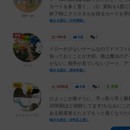
カードを多く置く。（2）変転を1度に
終了時にクリスタルを得るカードを早期
雨野一彦
続きを読む（4年弱前）
勇者
496名
0名
0
ドローが少ないゲームなのでドラフト
知っておくことが大切。後は魔法のア
がない。相手が見ていないブーツ、アマ
カフカ
続きを読む（約6年前）
仙人
6858名
0名
0
充実
ひよっこが偉そうに、手っ取り早く勝
2000戦ほど経験してます)ちなみに
ある程度覚えた上でもっと強くなりたい
かえるきんぐだむ
続きを読む（8年以上前）