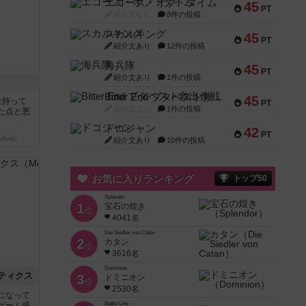
エコーズ・オブ・タイム
45
PT
紹介文なし
8件の投稿
スカルキング
45
PT
紹介文あり
12件の投稿
海兵隊
45
PT
紹介文あり
1件の投稿
Bitter End ブタペスト救出作戦
45
上持って
PT
紹介文なし
1件の投稿
た点と悪
ドコジャン
42
PT
land）
紹介文あり
10件の投稿
お気に入りランキング
トップ50
Splendor
1
宝石の煌き
位
4041名
Die Siedler von Catan
2
カタン
位
3616名
Dominion
ティクス
3
ドミニオン
位
2530名
になって
ゲーム盛
Battle Line