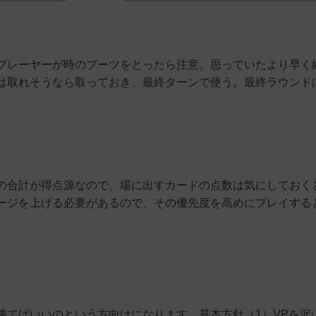
プレーヤーが時のブーツをとったら注意。思っていたより早く
は取れそうなら取っておき、最終ターンで使う。最終ラウンド
。
の合計が得点源なので、場に出すカードの点数は気にしておく
ージを上げる必要があるので、その優先度を高めにプレイする
勝てばいいのという方向けになります。基本方針（1）VPを沢