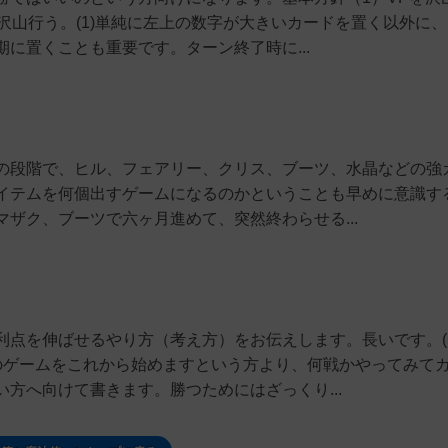
沢山行う。(1)単純に左上の数字が大きいカードを置く以外に
に置くことも重要です。ターン終了時に...
の段階で、ヒル、フェアリー、クリス、ブーツ、水晶などの強
イテムを何個出すゲームになるのかということも早めに意識す
ザク、ブーツで六ヶ月進めて、突然終わらせる...
利点を伸ばせるやり方（考え方）をお伝えします。長いです。(
このゲームをこれから始めますという方より、何戦かやってみて
方へ向けて書きます。勝つためにはざっくり...