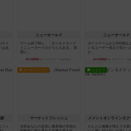
ニューオールド
ニューオールド
つサイ
ゲーム終了時に、「オールドカード
ボードゲームを1,000個以
いはあ
とニューカードのどちらもある」 状
いるユーザー視点で良かっ
態に...
か...
約11時間前
by オグランド（Oguland）
約11時間前
by オグランド（Ogu
ルール/インスト
レビュー
遺跡
マーケットフレッシュ
メメントオンラインタク
ニツィ
目的あなたの店先に農産物の木箱を
どんどん物量が増えて大変
探し
戦略的に積み重ねて在庫を最大化
いく押し付け合いが楽しい