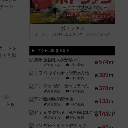
、ターン
ボドファン
ボードゲームに特化したクラウドファンディング
カードを
アクセス数 急上昇中
ると無駄
無限まちがいさがし
574
PT
紹介文あり
2件の投稿
リワイルド：サウスアメリカ
389
PT
紹介文なし
2件の投稿
アンダー・ザ・テーブラー
378
PT
紹介文あり
1件の投稿
一応
宵と暁の呪文書
133
PT
カードも
紹介文あり
8件の投稿
セミファイナル ～お前はまだ生きている～
103
PT
紹介文あり
1件の投稿
ワン・トゥ・ファイブ
97