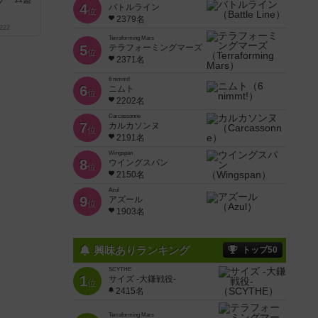
4
バトルライン
位
2379名
222
Terraforming Mars
5
テラフォーミングマーズ
位
2371名
6 nimmt!
6
ニムト
位
2202名
Carcassonne
7
カルカソンヌ
位
2191名
Wingspan
8
ウイングスパン
位
2150名
Azul
9
アズール
位
1903名
興味ありランキング
トップ50
SCYTHE
1
サイズ -大鎌戦役-
位
2415名
Terraforming Mars