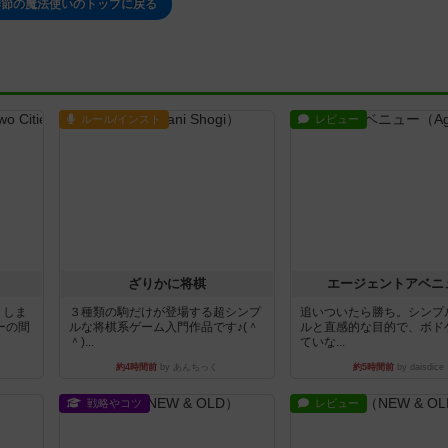
季節の魔法使いのトップに戻る
ルール/インスト
レビュー
ざりかに将棋
エージェントアベニ
りしま
３種類の駒だけが登場する超シンプ
追いついたら勝ち。シンプ
ーの間
ルな将棋系ゲーム入門作品です♪(＾
ルと直感的な目的で、ボド
＾)...
ていな...
約4時間前
by あんちっく
約5時間前
by daisdice
戦略やコツ
レビュー