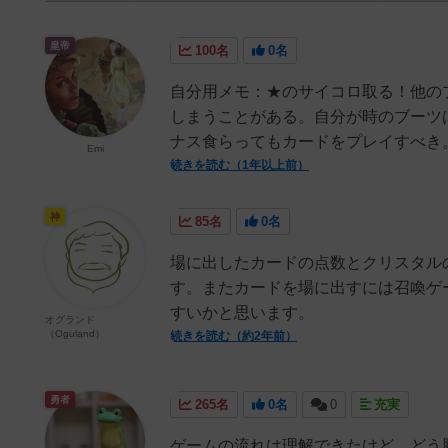
皇帝
100名
0名
自分用メモ：★のサイコロ取る！他の
しまうことがある。自分が時のブーツ
ナス食らってもカードをプレイすべき
Emi
続きを読む（1年以上前）
神
85名
0名
場に出したカードの点数とクリスタル
す。またカードを場に出すには召喚ゲ
すいかと思います。
オグランド
（Oguland）
続きを読む（約2年前）
勇者
265名
0名
0
充実
ゲームの流れは理解できたけど、どう