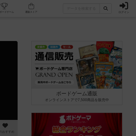
ログイン
カフェ/店舗
人気ボードゲーム
通販ストア
ボードゲーム通販
オンラインストアで7,500商品を販売中
のおすすめ