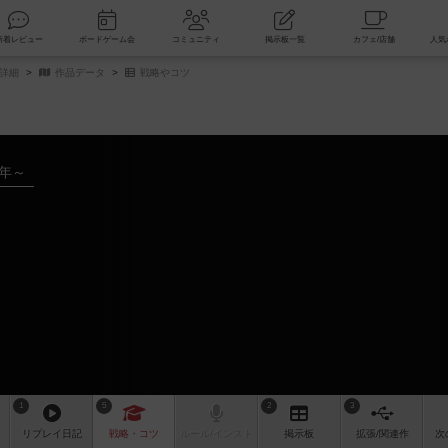
索
新着レビュー
ボードゲーム会
コミュニティ
掲示板一覧
詳細
作品データ
戦略やコツ
2年～
1
5
2
3
リプレイ
日記
戦略
・コツ
ルール
/インスト
掲示板
拡張/関連
作
次