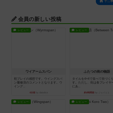
十二
会員の新しい投稿
レビュー
レビュー
ワイアームスパン
ふたつの街の物語
初プレイの感想です。ウイングスパ
タイルを4×4で並べて街づく
ン履修済のコメントとなります。ウ
す。ただし、街は各プレイヤ
イング...
にあ...
4分前
by daisdice
約4時間前
by ジェイとと
レビュー
レビュー