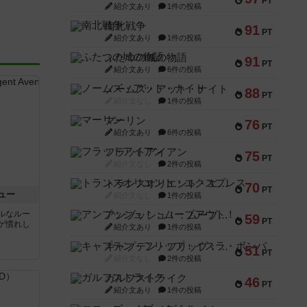
PT
紹介文あり
1件の投稿
南北戦争
91
PT
紹介文あり
1件の投稿
ふたつの城の物語
91
PT
紹介文あり
6件の投稿
ノームズ・アット・ナイト
88
PT
紹介文なし
1件の投稿
マーリン
76
PT
紹介文あり
6件の投稿
フラットアイアン
75
PT
紹介文なし
2件の投稿
トランスオリエント・エクスプレス
70
PT
ュー
紹介文なし
1件の投稿
ルなルー
アンブッシュ！：ムーブアウト！
59
PT
ゲ慣れし
紹介文あり
1件の投稿
キャプテン・フリップ：イスラ・ボンバ
51
PT
紹介文なし
2件の投稿
ガルフストライク
46
PT
紹介文あり
1件の投稿