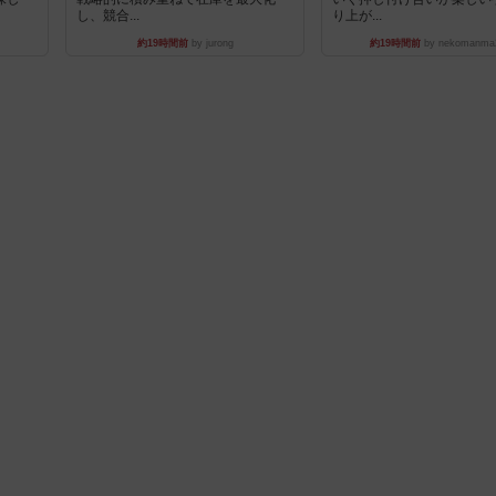
し、競合...
り上が...
約19時間前
by jurong
約19時間前
by nekomanma