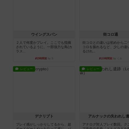
ウイングスパン
街コロ通
２人で何度かプレイ。ここでも指摘
街コロとの違いは初めから二
されているように、一部強力な鳥(カ
コロを振れるなど、少しの違
ラス...
るけれ...
約5時間前
by S
約10時間前
by くみ
レビュー
レビュー
デクリプト
アルナックの失われし
プレイ感がしっかりしてるから、超
アナログ対人プレイ数回。ク
ボードゲームやったなって感じ。パ
ア先生の名作「エルドラドを