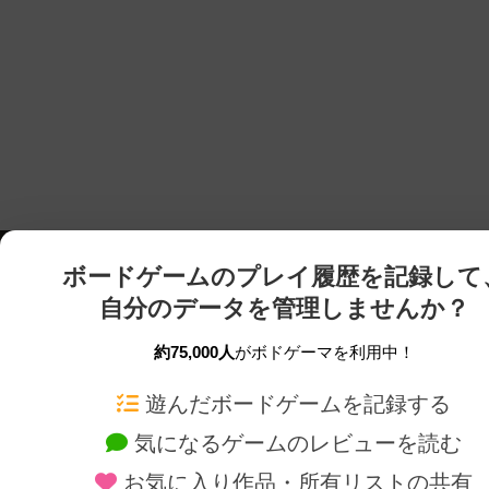
ボードゲームのプレイ履歴を記録して
自分のデータを管理しませんか？
約75,000人
がボドゲーマを利用中！
ボドゲーマTOP
ボードゲーム通販
遊んだボードゲームを記録する
気になるゲームのレビューを読む
ボードゲームを検索する
新作・再入荷情報
お気に入り作品・所有リストの共有
ボードゲームの新着レビュー
定番ボードゲームの通販