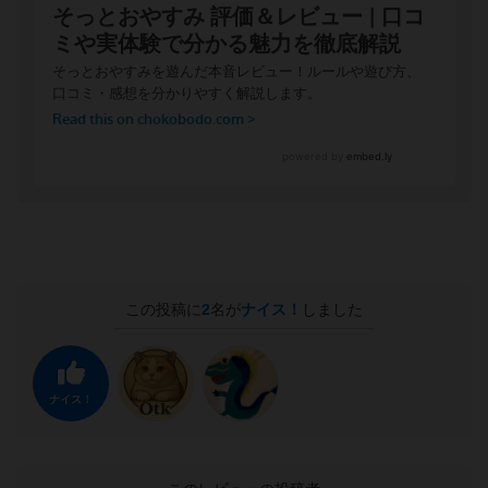
この投稿に
2
名が
ナイス！
しました
ナイス！