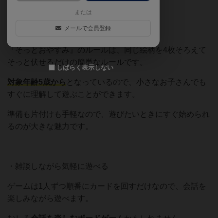
【おすすめ・魅力・良いポイント】
または
メールで会員登録
・ルールがシンプルでわかりやすい
『そっとおやすみ』のルールは、同じ絵柄を4枚そろえて
そっと伏せるだけの簡単なルールです。
しばらく表示しない
対象年齢5歳から
となっているので、小さなお子さんでも
すぐに理解して遊ぶことができます。
準備も片付けも手軽なので、遊びたいときにすぐ始められ
るのが大きな魅力です。
・雑談しながら気軽に遊べる
ゲームは1人ずつ順番にカードを回すだけなので、会話を
楽しみながら遊べます。