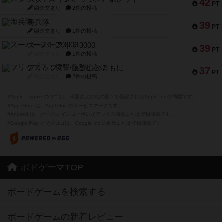
42
PT
紹介文あり
2件の投稿
海兵隊
39
PT
紹介文あり
1件の投稿
スーパーストア3000
39
PT
紹介文なし
1件の投稿
フリップ７：復讐心とともに
37
PT
紹介文なし
2件の投稿
※Apple、Apple のロゴ は、米国および他の国々で登録されたApple Inc.の商標です。
※App Store は、Apple Inc.のサービスマークです。
※Android は、グーグル インコーポレイテッドの商標または登録商標です。
※Google Play とそのロゴは、Google Inc.の商標または登録商標です。
ボドゲーマTOP
ボードゲームを検索する
ボードゲームの新着レビュー