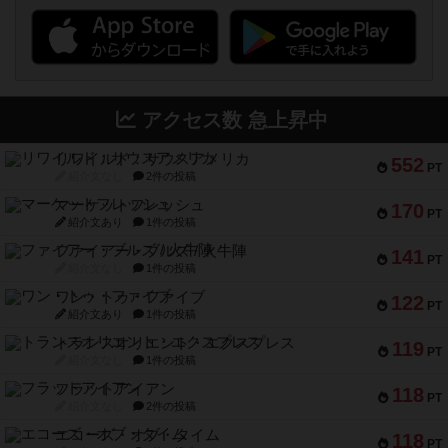
アクセス数 急上昇中
リワイルド：サウスアメリカ
552
PT
紹介文なし
2件の投稿
マーケットフレッシュ
170
PT
紹介文あり
1件の投稿
ファイアー・ブルズ / 火牛陣
141
PT
紹介文なし
1件の投稿
ワン・トゥ・ファイブ
122
PT
紹介文あり
1件の投稿
トランスオリエント・エクスプレス
119
PT
紹介文なし
1件の投稿
フラットアイアン
118
PT
紹介文なし
2件の投稿
エコーズ・オブ・タイム
118
PT