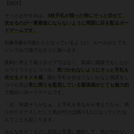
【総評】
そっとおやすみは、
4枚手札が揃った時にそっと伏せて、
伏せるのが一番最後にならないように周囲に目を配るボー
ドゲームです。
対象年齢が5歳からとなっているように、ルールがとても
シンプルで誰でもすぐに遊べます。
真剣に考えて遊ぶタイプではなく、気楽に雑談でもしなが
らワイワイとしつつも、
気づかれないようにそっと手札を
伏せるドキドキ感
。誰か手札を伏せてないかなと雑談をし
つつも目は
常に周りを監視している緊張感がとても魅力的
で面白いボードゲームです。
「次、何渡そうかなぁ」と手札を見ながら考えてたら、周
りがクスクスしだして気が付けば残り1人になっていたな
んてことも起こります。
みんな伏せてるのに雑談は普通に継続して、気が付かない