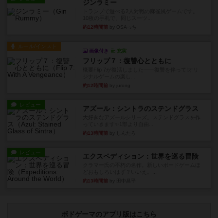
ジンラミー
トランプで遊べる2人対戦の麻雀風ゲームです。
10枚の手札で、同じスーツ...
約12時間前
by OSAっち
ルール/インスト
画像付き
充実
フリップ７：復讐心とともに
概要Flip 7が復活しました――復讐を伴って!オリ
ジナルゲームの楽し...
約12時間前
by jurong
レビュー
アズール：シントラのステンドグラス
大好きなアズールシリーズ。ステンドグラスを作
っていきます✨1部より自由...
約13時間前
by しんたろ
レビュー
エクスペディション：世界を巡る冒険
クラマー氏の不朽の名作。新しいボードゲームほ
どおもしろいはず？いいえ。...
約13時間前
by 田中昌平
ボドゲーマのアプリ版はこちら