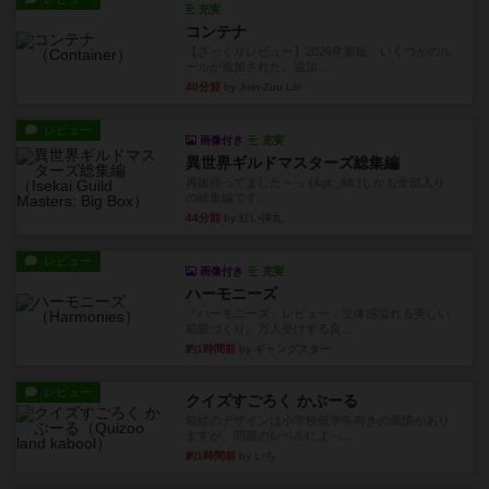
充実
コンテナ
【ざっくりレビュー】2026年新版、いくつかのル
ールが追加された。追加...
40分前
by Juin-Zuo Lin
レビュー
画像付き
充実
異世界ギルドマスターズ総集編
再販待ってました～っ (&gt;_&lt;)しかも全部入り
の総集編です...
44分前
by 紅い弾丸
レビュー
画像付き
充実
ハーモニーズ
『ハーモニーズ』レビュー：立体感溢れる美しい
箱庭づくり。万人受けする良...
約1時間前
by ギャングスター
レビュー
クイズすごろく かぶーる
箱絵のデザインは小学校低学年向きの風情があり
ますが、問題のレベルによっ...
約1時間前
by いち