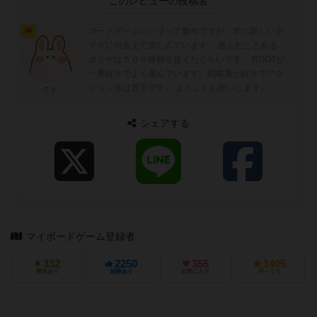
このレビューの投稿者
ボードゲームにハマって数年ですが、常に新しいボ
神
ドゲに出会えて楽しんでいます。 遊んだことある
ボドゲは５００種類を超えたぐらいです。 ROOTが
一番好きでよく遊んでいます。戦略系が好きでアク
ション系は苦手です。 よろしくお願いします。
てう
シェアする
マイボードゲーム登録者
332
2250
355
1405
興味あり
経験あり
お気に入り
持ってる