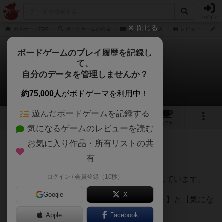
ログイン
閉じる
ボドゲーマTOP
ボードゲームの検索
そっとおやすみ
レビュー
て
ボードゲームのプレイ履歴を記録し
て、
そっとおやすみ
自分のデータを管理しませんか？
てうさんのレビュー
約75,000人
がボドゲーマを利用中！
遊んだボードゲームを記録する
5
30
209
トップ
画像
動画
レビュー
カフェ
気になるゲームのレビューを読む
お気に入り作品・所有リストの共
211名
2名
0
11ヶ月前
有
ログイン / 会員登録（10秒）
様々なボードゲームのレビュー記事を掲載しています。
Google
X
その中から【おすすめ・魅力・良いポイント】と【気にな
った点】をまとめました。
Apple
Facebook