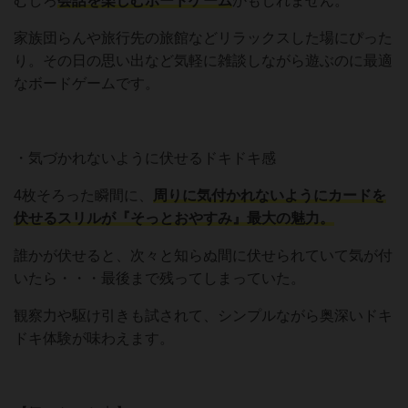
むしろ
会話を楽しむボードゲーム
かもしれません。
家族団らんや旅行先の旅館などリラックスした場にぴった
り。その日の思い出など気軽に雑談しながら遊ぶのに最適
なボードゲームです。
・気づかれないように伏せるドキドキ感
4枚そろった瞬間に、
周りに気付かれないようにカードを
伏せるスリルが『そっとおやすみ』最大の魅力。
誰かが伏せると、次々と知らぬ間に伏せられていて気が付
いたら・・・最後まで残ってしまっていた。
観察力や駆け引きも試されて、シンプルながら奥深いドキ
ドキ体験が味わえます。