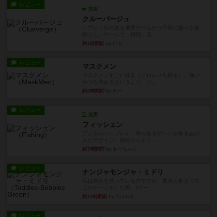
レビュー
充実
クルーバージュ
リプレイ性のある推理ゲームかつ手軽に遊べる素
晴らしいゲームで、対戦、協...
約1時間前
by いち
レビュー
マスクメン
マスクメンすごい好き（プロレスも好き）。強い
やつを決めるというより、ジ...
約6時間前
by わー
レビュー
充実
フィッシェン
デジタルソロプレイ。毒のあるゲームを作るあの
人がデザイン。箱絵からもう...
約7時間前
by おーちゃん
レビュー
ナンジャモンジャ・ミドリ
私は吃音を持っているのですが、友達と集まって
このゲームをした際、3ゲー...
約10時間前
by 155973
レビュー