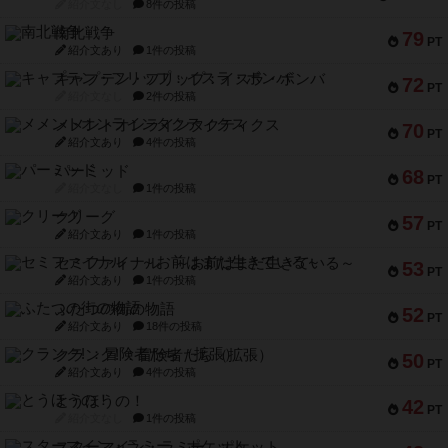
紹介文なし
8件の投稿
南北戦争
79
PT
紹介文あり
1件の投稿
キャプテン・フリップ：イスラ・ボンバ
72
PT
紹介文なし
2件の投稿
メメントオンラインタクティクス
70
PT
紹介文あり
4件の投稿
パーミッド
68
PT
紹介文なし
1件の投稿
クリーグ
57
PT
紹介文あり
1件の投稿
セミファイナル ～お前はまだ生きている～
53
PT
紹介文あり
1件の投稿
ふたつの街の物語
52
PT
紹介文あり
18件の投稿
クランク! ：冒険者たち（拡張）
50
PT
紹介文あり
4件の投稿
とうほうの！
42
PT
紹介文なし
1件の投稿
スターマイン・ラミー ポケット