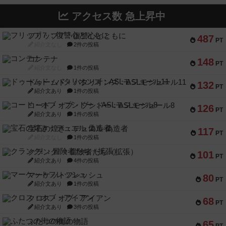
アクセス数 急上昇中
フリップ７：復讐心とともに
487
PT
紹介文なし
2件の投稿
コンテナ
148
PT
紹介文なし
1件の投稿
ドゥームド・バタリオンズ：ASLモジュール11
132
PT
紹介文あり
1件の投稿
コード・オブ・ブシドー：ASLモジュール8
126
PT
紹介文あり
1件の投稿
宝石の煌き：デュエル 偽造者
117
PT
紹介文なし
1件の投稿
クランク! ：冒険者たち（拡張）
101
PT
紹介文あり
4件の投稿
マーケットフレッシュ
80
PT
紹介文あり
1件の投稿
クロス・オブ・アイアン
68
PT
紹介文あり
3件の投稿
ふたつの街の物語
65