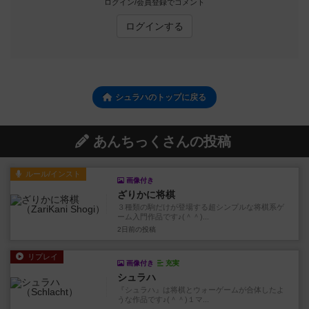
ログイン/会員登録でコメント
ログインする
シュラハのトップに戻る
あんちっくさんの投稿
ルール/インスト
画像付き
ざりかに将棋
３種類の駒だけが登場する超シンプルな将棋系ゲ
ーム入門作品です♪(＾＾)...
2日前
の投稿
リプレイ
画像付き
充実
シュラハ
『シュラハ』は将棋とウォーゲームが合体したよ
うな作品です♪(＾＾)１マ...