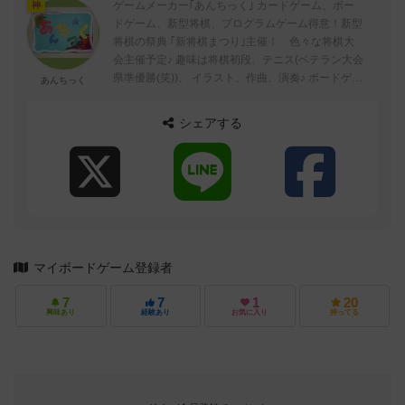
ゲームメーカー｢あんちっく｣ カードゲーム、ボー
神
ドゲーム、新型将棋、プログラムゲーム得意！新型
将棋の祭典 ｢新将棋まつり｣主催！ 色々な将棋大
会主催予定♪ 趣味は将棋初段、テニス(ベテラン大会
県準優勝(笑))、 イラスト、作曲、演奏♪ ボードゲー
あんちっく
ムヘビーユーザー！ゲーム→ア...
シェアする
マイボードゲーム登録者
7
7
1
20
興味あり
経験あり
お気に入り
持ってる