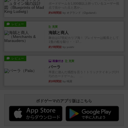
ボードゲームを1,000個以上持っているユーザー視
点で良かった点と悪か...
約6時間前
by オグランド（Oguland）
レビュー
充実
海賊と商人
舞台は17世紀カリブ海！ プレイヤーは船長として
1隻の船を駆り・・17...
約7時間前
by yuishi
レビュー
画像付き
充実
パーラ
率直に遊んだ感想を言う！トリックテイキング(ﾄﾘ
ﾃ)のカードゲーム。 ...
約9時間前
by 鳴屋
ボドゲーマのアプリ版はこちら