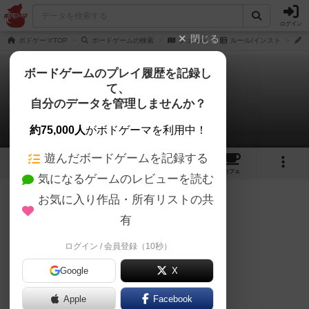
ログイン
閉じる
ボドゲーマTOP
ボードゲームの検索
シュラハ
ルール/インスト
ボードゲームのプレイ履歴を記録し
て、
シュラハ
自分のデータを管理しませんか？
あんちっくさんのルール/インスト
約75,000人
がボドゲーマを利用中！
遊んだボードゲームを記録する
4
2
2
1
トップ
画像
動画
レビュー
カフェ
気になるゲームのレビューを読む
お気に入り作品・所有リストの共
117名
1名
0
約2ヶ月前
有
[
新型将棋サロン
]
に
ログイン / 会員登録（10秒）
ユドナリウム版が公開されており、
Google
X
そこの説明書が
こちら
となります♪(＾＾)
Apple
Facebook