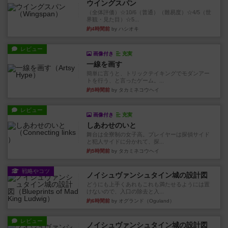
ウイングスパン
（全体評価）☆10/6（普通）（難易度）☆4/5（世
界観・見た目）☆5...
約4時間前
by ハシオキ
レビュー
画像付き
充実
一線を画す
簡単に言うと、トリックテイキングでモダンアー
トを行う、と言ったゲーム。...
約5時間前
by タカミネコウヘイ
レビュー
画像付き
充実
しあわせのいと
舞台は全寮制の女子高。プレイヤーは探偵サイド
と犯人サイドに分かれて、探...
約5時間前
by タカミネコウヘイ
戦略やコツ
ノイシュヴァンシュタイン城の設計図
どうにも上手くあれもこれも満たせるようには置
けないので、入口の除去と入...
約6時間前
by オグランド（Oguland）
レビュー
ノイシュヴァンシュタイン城の設計図