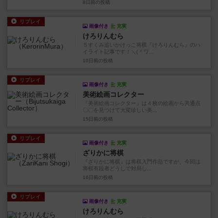
8日前
の投稿
リプレイ
画像付き
充実
けろりんむら
５すくみ追いかけっこ将棋『けろりんむら』のハ
イライト記事です！＼(＾ワ...
10日前
の投稿
リプレイ
画像付き
充実
美術絵画コレクター
『美術絵画コレクター』は４枚の絵画から共通点
〇〇を見つけて大変珍しい美...
15日前
の投稿
リプレイ
画像付き
充実
ざりかに将棋
『ざりかに将棋』は将棋入門作品ですが、今回は
将棋有段者どうしで対局し...
16日前
の投稿
リプレイ
画像付き
充実
けろりんむら