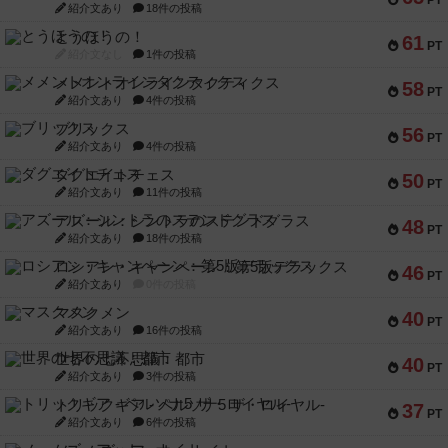
PT
紹介文あり
18件の投稿
とうほうの！
61
PT
紹介文なし
1件の投稿
メメントオンラインタクティクス
58
PT
紹介文あり
4件の投稿
ブリックス
56
PT
紹介文あり
4件の投稿
ダグエイトチェス
50
PT
紹介文あり
11件の投稿
アズール：シントラのステンドグラス
48
PT
紹介文あり
18件の投稿
ロシアン・キャンペーン：第5版デラックス
46
PT
紹介文あり
0件の投稿
マスクメン
40
PT
紹介文あり
16件の投稿
世界の七不思議：都市
40
PT
紹介文あり
3件の投稿
トリックギア - ペルソナ5 ザ・ロイヤル-
37
PT
紹介文あり
6件の投稿