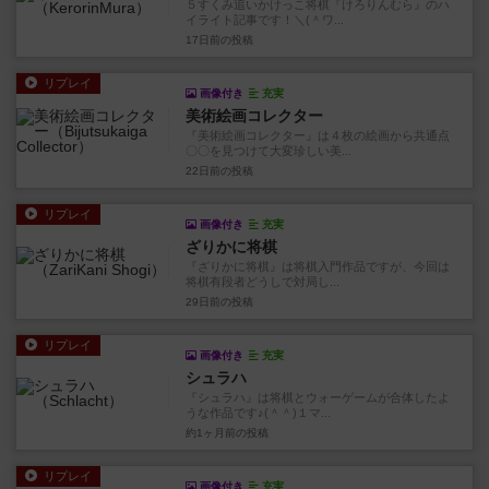
５すくみ追いかけっこ将棋『けろりんむら』のハ
イライト記事です！＼(＾ワ...
17日前
の投稿
リプレイ
画像付き
充実
美術絵画コレクター
『美術絵画コレクター』は４枚の絵画から共通点
〇〇を見つけて大変珍しい美...
22日前
の投稿
リプレイ
画像付き
充実
ざりかに将棋
『ざりかに将棋』は将棋入門作品ですが、今回は
将棋有段者どうしで対局し...
29日前
の投稿
リプレイ
画像付き
充実
シュラハ
『シュラハ』は将棋とウォーゲームが合体したよ
うな作品です♪(＾＾)１マ...
約1ヶ月前
の投稿
リプレイ
画像付き
充実