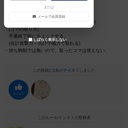
[補足]
・初期配置時に相手配置を見てはダメ！
または
・コマは１つずつ移動する。
メールで会員登録
(相手コマでSTOP)(１マスに自軍３つまで)
・[コマの取り方]
手番終了時にチェックする。
しばらく表示しない
(合計攻撃力＞合計守備力で取れる)
・持ち駒制では無いので、取ったコマは使えない。
この投稿に
1
名が
ナイス！
しました
ナイス！
このルール/インストの投稿者