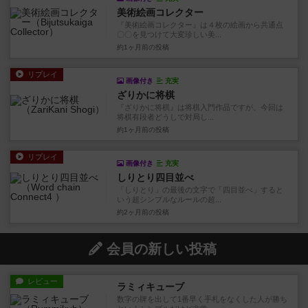
美術絵画コレクター
『美術絵画コレクター』は４枚の絵画から共通点
〇〇を見つけて大変珍しい美...
約1ヶ月前
の投稿
リプレイ
画像付き
充実
ざりかに将棋
『ざりかに将棋』は将棋入門作品ですが、今回は
将棋有段者どうしで対局し...
約1ヶ月前
の投稿
リプレイ
画像付き
充実
しりとり四目並べ
「しりとり」の最後の文字で「四目並べ」すると
いう超シンプルなルールの超...
約2ヶ月前
の投稿
会員の新しい投稿
レビュー
ラミィキューブ
数字の牌を出して1番早く手札をなくした人が勝ち