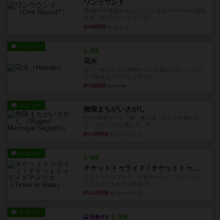
ワンラウンド
星5軽〜中量級を中心にプレイするゲーマーの感想
です。今回はボードゲーム...
約5時間前
by おとん
レビュー
充実
花火
ずっと前のドイツ年間ゲーム大賞ながら、シンプ
ルで簡単な小ゲームで今でも...
約7時間前
by tamio
レビュー
無限まちがいさがし
6つの場面カード（表、裏で違う絵）が何枚かあ
り、そのうち3つ選んで、同...
約10時間前
by ジェイとと
レビュー
充実
チケットトゥライド / チケットトゥライドアメリカ
デジタルソロプレイ。元祖チケライ？マップがた
くさん出てるからどれをプレ...
約11時間前
by おーちゃん
レビュー
画像付き
充実