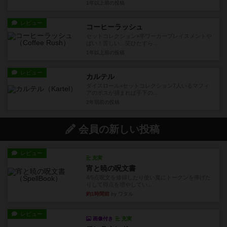
1年以上前
の投稿
レビュー
コーヒーラッシュ
セットコレクション×半ワーカープレイスメントや
ばい！苦しい…笑ひたすら...
1年以上前
の投稿
レビュー
カルテル
ダイスロール×セットコレクション7人いるマフィ
アのボスが捕まれば手下の...
2年弱前
の投稿
会員の新しい投稿
レビュー
充実
宵と暁の呪文書
4/5点呪文を修得したり使い魔にトークンを捧げた
りして得点を増やしてい...
約1時間前
by ワタル
レビュー
画像付き
充実