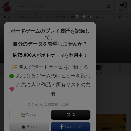
ログイン
閉じる
ボドゲーマTOP
ボードゲームの検索
サフィーロ
レビュー
山田さ
ボードゲームのプレイ履歴を記録し
て、
サフィーロ
自分のデータを管理しませんか？
山田さんのレビュー
約75,000人
がボドゲーマを利用中！
遊んだボードゲームを記録する
3
2
2
トップ
画像
動画
レビュー
カフェ
気になるゲームのレビューを読む
お気に入り作品・所有リストの共
236名
1名
0
約5年前
有
ログイン / 会員登録（10秒）
タイル配置×セットコレクションゲーム。
Google
X
Apple
Facebook