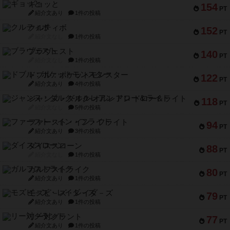
ギョッと
154
PT
紹介文あり
1件の投稿
クルティボ
152
PT
紹介文なし
1件の投稿
ブラヴェスト
140
PT
紹介文なし
1件の投稿
ドブル：ポケットモンスター
122
PT
紹介文あり
4件の投稿
ジャンヌ・ダルク-オルレアン ドロー＆ライト
118
PT
紹介文なし
5件の投稿
ファースト・イン・フライト
94
PT
紹介文あり
3件の投稿
ダイススローン
88
PT
紹介文なし
1件の投稿
ガルフストライク
80
PT
紹介文あり
1件の投稿
モズビ－ズ・レイダ－ズ
79
PT
紹介文あり
1件の投稿
リー対グラント
77
PT
紹介文あり
1件の投稿