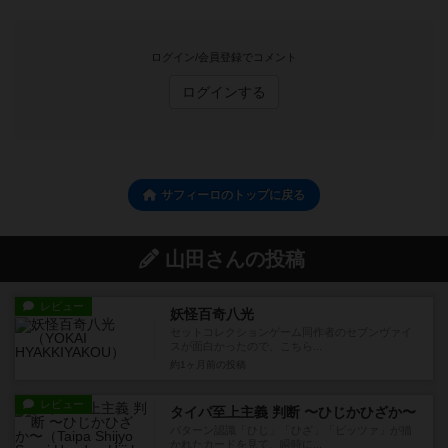
ログイン/会員登録でコメント
ログインする
サフィーロのトップに戻る
山田さんの投稿
レビュー
妖怪百奇八光
セットコレクションゲーム同作者のセブンヴァイ
スが面白かったので、こちら...
約1ヶ月前
の投稿
レビュー
タイパ至上主義 判断 〜ひじかひざか〜
パターン認識「ひじ」「ひざ」「ピッツァ」が描
かれたカードを見て、瞬時に...