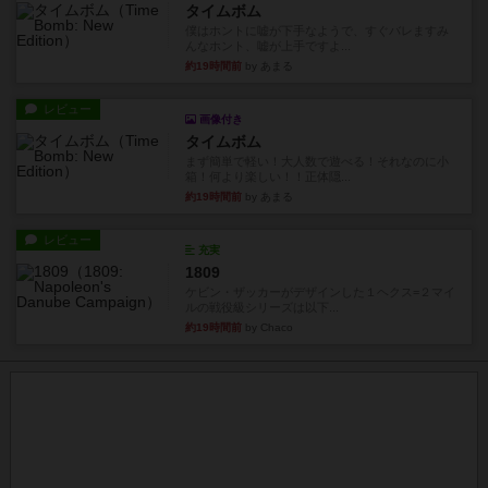
タイムボム
僕はホントに嘘が下手なようで、すぐバレますみ
んなホント、嘘が上手ですよ...
約19時間前
by あまる
レビュー
画像付き
タイムボム
まず簡単で軽い！大人数で遊べる！それなのに小
箱！何より楽しい！！正体隠...
約19時間前
by あまる
レビュー
充実
1809
ケビン・ザッカーがデザインした１ヘクス=２マイ
ルの戦役級シリーズは以下...
約19時間前
by Chaco