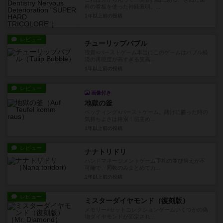
科の看板を使った神経衰弱。...
1年以上前
の投稿
レビュー
チューリップバブル
投資×バーストゲーム本当にこのゲームはバブル経
済の再現度が高すぎる笑高...
1年以上前
の投稿
レビュー
画像付き
地獄の釜
ベッティング×バーストゲーム。賭けに勝った時の
気持ちよさは格別！坊主め...
1年以上前
の投稿
レビュー
ナナトリドリ
ハンドマネージメントゲーム手札の並び替えが不
可能で、同数のみまとめてカ...
1年以上前
の投稿
レビュー
ミスターダイヤモンド（復刻版）
メモリー×セットコレクションゲームいくつかの偽
物ダイヤモンドが固定され...