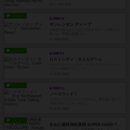
約1ヶ月前
の投稿
レビュー
画像付き
サンレンタン ディープ
出題者の答えを1〜3位で予想するゲーム前作との
違いは・問題の改題(より...
6ヶ月前
の投稿
レビュー
画像付き
ロストシティ：タイルゲーム
バッグビルディング×セットコレクションゲームオ
リジナル版既プレイ。タイ...
9ヶ月前
の投稿
レビュー
画像付き
ノースウッド！
1人用トリックテイキングゲーム。勝ち数に応じて
仲間が増えていき、それに...
約1年前
の投稿
レビュー
きぬた歯科神経衰弱 SUPER HARD TRICOLORE
これは分からんって…笑首都圏にある、きぬた歯