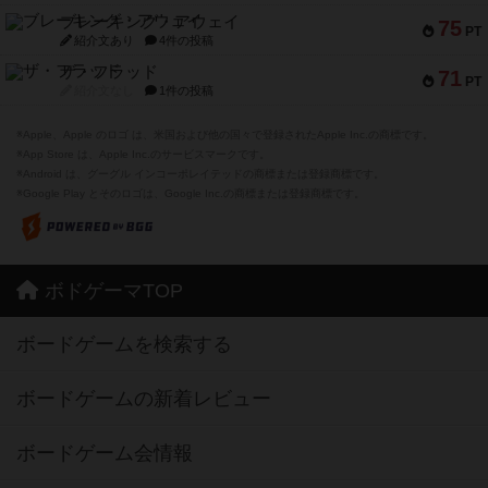
ブレーキング・アウェイ
75
PT
紹介文あり
4件の投稿
ザ・フラッド
71
PT
紹介文なし
1件の投稿
※Apple、Apple のロゴ は、米国および他の国々で登録されたApple Inc.の商標です。
※App Store は、Apple Inc.のサービスマークです。
※Android は、グーグル インコーポレイテッドの商標または登録商標です。
※Google Play とそのロゴは、Google Inc.の商標または登録商標です。
ボドゲーマTOP
ボードゲームを検索する
ボードゲームの新着レビュー
ボードゲーム会情報