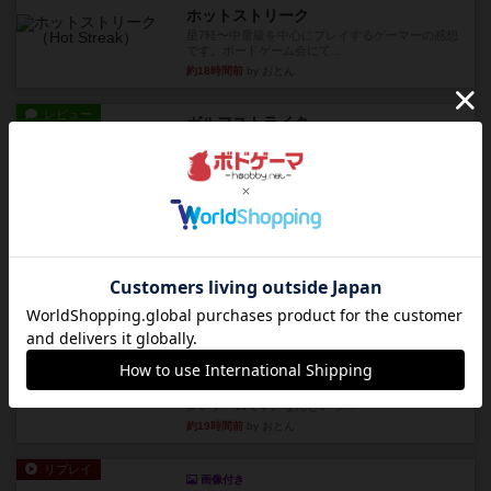
ホットストリーク
星7軽〜中量級を中心にプレイするゲーマーの感想
です。ボードゲーム会にて...
約18時間前
by おとん
レビュー
ガルフストライク
1983年にVictory Gamesが出版した『Gulf Strik...
約18時間前
by Chaco
リプレイ
画像付き
ディジットコード
やっぱり論理ゲームは面白い。息子とリプレイし
ました。息子の勝ち。これリ...
約19時間前
by くみ
リプレイ
充実
アルゴ
アルゴがとても好きで、たぶんプレイ回数が最も
多いゲームです。なんといっ...
約19時間前
by おとん
リプレイ
画像付き