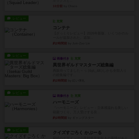
ボックスと...
10分前
by Chaco
レビュー
充実
コンテナ
【ざっくりレビュー】2026年新版、いくつかのル
ールが追加された。追加...
約2時間前
by Juin-Zuo Lin
レビュー
画像付き
充実
異世界ギルドマスターズ総集編
再販待ってました～っ (&gt;_&lt;)しかも全部入り
の総集編です...
約2時間前
by 紅い弾丸
レビュー
画像付き
充実
ハーモニーズ
『ハーモニーズ』レビュー：立体感溢れる美しい
箱庭づくり。万人受けする良...
約2時間前
by ギャングスター
レビュー
クイズすごろく かぶーる
箱絵のデザインは小学校低学年向きの風情があり