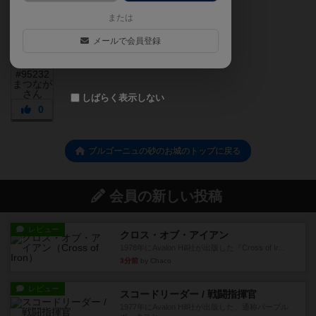
または
メールで会員登録
しばらく表示しない
0
ブルゴーニュの砂のお城のトップに戻る
会員の新しい投稿
レビュー
クロス・オブ・アイアン
1978年にAvalon Hill社が出版した『Cross of Ir...
3分前
by Chaco
レビュー
スコードリーダー / 戦闘指揮官
1977年にAvalon Hill社が出版した、通称パープル