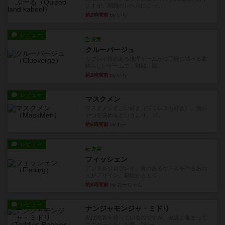
ますが、問題のレベルによっ...
約2時間前
by いち
レビュー
充実
クルーバージュ
リプレイ性のある推理ゲームかつ手軽に遊べる素
晴らしいゲームで、対戦、協...
約2時間前
by いち
レビュー
マスクメン
マスクメンすごい好き（プロレスも好き）。強い
やつを決めるというより、ジ...
約6時間前
by わー
レビュー
充実
フィッシェン
デジタルソロプレイ。毒のあるゲームを作るあの
人がデザイン。箱絵からもう...
約8時間前
by おーちゃん
レビュー
ナンジャモンジャ・ミドリ
私は吃音を持っているのですが、友達と集まって
このゲームをした際、3ゲー...