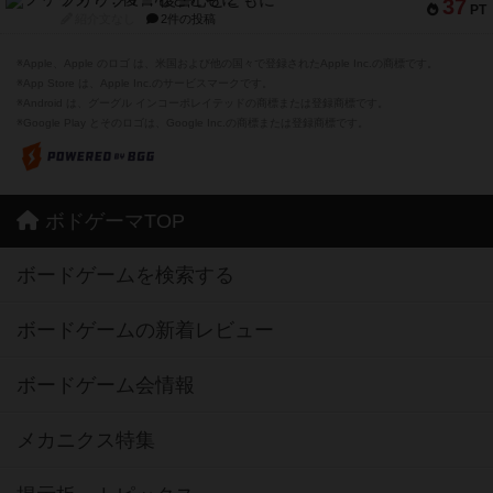
フリップ７：復讐心とともに
37
PT
紹介文なし
2件の投稿
※Apple、Apple のロゴ は、米国および他の国々で登録されたApple Inc.の商標です。
※App Store は、Apple Inc.のサービスマークです。
※Android は、グーグル インコーポレイテッドの商標または登録商標です。
※Google Play とそのロゴは、Google Inc.の商標または登録商標です。
ボドゲーマTOP
ボードゲームを検索する
ボードゲームの新着レビュー
ボードゲーム会情報
メカニクス特集