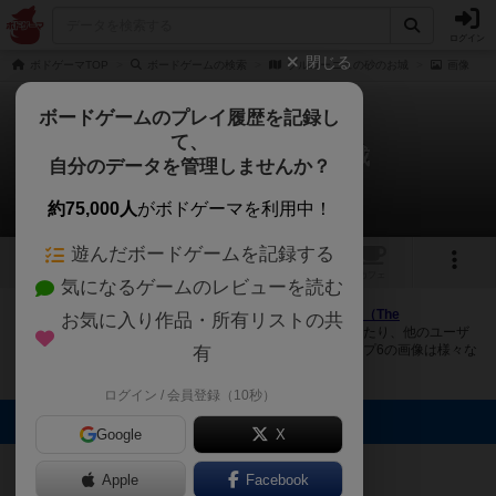
ログイン
閉じる
ボドゲーマTOP
ボードゲームの検索
ブルゴーニュの砂のお城
画像
ボードゲームのプレイ履歴を記録し
て、
ブルゴーニュの砂のお城
自分のデータを管理しませんか？
1件の画像
約75,000人
がボドゲーマを利用中！
遊んだボードゲームを記録する
1
トップ
画像
動画
レビュー
カフェ
気になるゲームのレビューを読む
ボドゲーマにログインすると、
「ブルゴーニュの砂のお城（The
お気に入り作品・所有リストの共
Sandcastles of Burgundy）」
の画像をアップロード出来たり、他のユーザ
ーの投稿画像に評価を付けることができます。また、トップ6の画像は様々な
有
ページで表示されます。
ログイン / 会員登録（10秒）
トップに表示される画像
Google
X
まつなが
Apple
Facebook