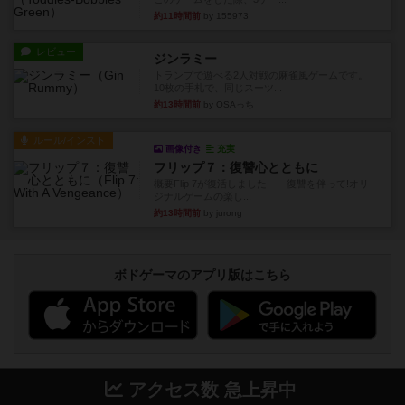
約11時間前
by 155973
レビュー
ジンラミー
トランプで遊べる2人対戦の麻雀風ゲームです。
10枚の手札で、同じスーツ...
約13時間前
by OSAっち
ルール/インスト
画像付き
充実
フリップ７：復讐心とともに
概要Flip 7が復活しました――復讐を伴って!オリ
ジナルゲームの楽し...
約13時間前
by jurong
ボドゲーマのアプリ版はこちら
アクセス数 急上昇中