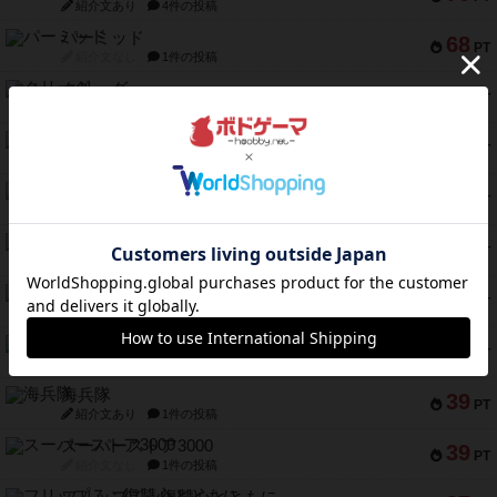
紹介文あり
4件の投稿
パーミッド
68
PT
紹介文なし
1件の投稿
クリーグ
57
PT
紹介文あり
1件の投稿
セミファイナル ～お前はまだ生きている～
53
PT
紹介文あり
1件の投稿
ふたつの街の物語
52
PT
紹介文あり
18件の投稿
クランク! ：冒険者たち（拡張）
50
PT
紹介文あり
4件の投稿
とうほうの！
42
PT
紹介文なし
1件の投稿
スターマイン・ラミー ポケット
42
PT
紹介文あり
2件の投稿
海兵隊
39
PT
紹介文あり
1件の投稿
スーパーストア3000
39
PT
紹介文なし
1件の投稿