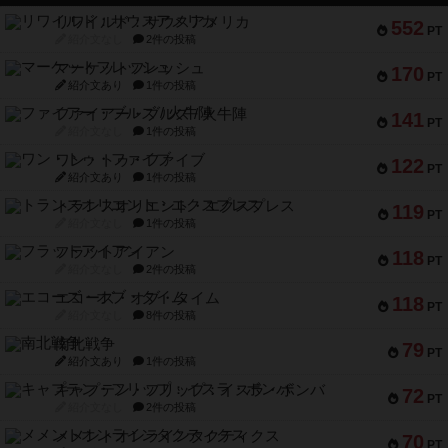
リワイルド：サウスアメリカ
552
PT
紹介文なし
2件の投稿
マーケットフレッシュ
170
PT
紹介文あり
1件の投稿
ファイアー・ブルズ / 火牛陣
141
PT
紹介文なし
1件の投稿
ワン・トゥ・ファイブ
122
PT
紹介文あり
1件の投稿
トランスオリエント・エクスプレス
119
PT
紹介文なし
1件の投稿
フラットアイアン
118
PT
紹介文なし
2件の投稿
エコーズ・オブ・タイム
118
PT
紹介文なし
8件の投稿
南北戦争
79
PT
紹介文あり
1件の投稿
キャプテン・フリップ：イスラ・ボンバ
72
PT
紹介文なし
2件の投稿
メメントオンラインタクティクス
70
PT