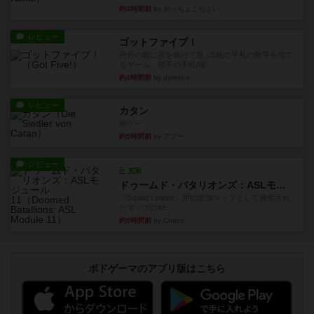
約3時間前
by おっちょこちょい
レビュー
ゴットファイブ！
自分の前に背を向けて並ぶ5枚の手札の数字を当て
るゲーム。相手の手札/場...
約4時間前
by daisdice
レビュー
カタン
神ゲー
約5時間前
by アプー
レビュー
充実
ドゥームド・バタリオンズ：ASLモジュール11
『Squad Leader』用の追加マップとして発売され
たマップの#9...
約5時間前
by Chaco
ボドゲーマのアプリ版はこちら