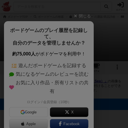
ログイン
閉じる
ボドゲーマTOP
ボードゲームの検索
ソルトン・シー の通販/商品詳細
作
ボードゲームのプレイ履歴を記録し
て、
ソルトン・シー
自分のデータを管理しませんか？
4件の画像
約75,000人
がボドゲーマを利用中！
遊んだボードゲームを記録する
4
8
20
トップ
画像
動画
レビュー
カフェ
気になるゲームのレビューを読む
ボドゲーマにログインすると、
「ソルトン・シー（Salton Sea）」
の画像を
お気に入り作品・所有リストの共
アップロード出来たり、他のユーザーの投稿画像に評価を付けることができ
ます。また、トップ6の画像は様々なページで表示されます。
有
ログイン / 会員登録（10秒）
トップに表示される画像
Google
荏原町将棋セン
荏原町将棋セン
X
ター
ター
まつなが
OS
Apple
Facebook