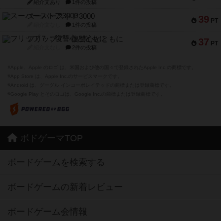
紹介文あり
1件の投稿
スーパーストア3000
39
PT
紹介文なし
1件の投稿
フリップ７：復讐心とともに
37
PT
紹介文なし
2件の投稿
※Apple、Apple のロゴ は、米国および他の国々で登録されたApple Inc.の商標です。
※App Store は、Apple Inc.のサービスマークです。
※Android は、グーグル インコーポレイテッドの商標または登録商標です。
※Google Play とそのロゴは、Google Inc.の商標または登録商標です。
ボドゲーマTOP
ボードゲームを検索する
ボードゲームの新着レビュー
ボードゲーム会情報