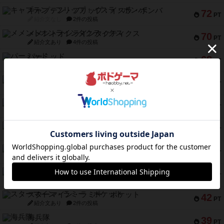
キャプテン・フリップ：イスラ・ボンバ
72
PT
紹介文なし
2件の投稿
メメントオンラインタクティクス
70
PT
紹介文あり
4件の投稿
パーミッド
68
PT
紹介文なし
1件の投稿
クリーグ
57
PT
紹介文あり
1件の投稿
セミファイナル ～お前はまだ生きている～
53
PT
紹介文あり
1件の投稿
ふたつの街の物語
52
PT
紹介文あり
18件の投稿
クランク! ：冒険者たち（拡張）
50
PT
紹介文あり
4件の投稿
とうほうの！
42
PT
紹介文なし
1件の投稿
スターマイン・ラミー ポケット
42
PT
紹介文あり
2件の投稿
海兵隊
39
PT