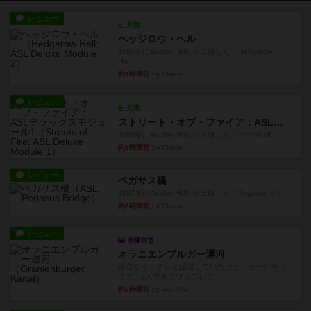
レビュー
充実
ヘッジロウ・ヘル
1987年にAvalon Hill社が出版した『Hedgerow
He...
約1時間前
by Chaco
レビュー
充実
ストリート・オブ・ファイア：ASLデラックスモジュール1
1985年にAvalon Hill社が出版した『Streets of ...
約1時間前
by Chaco
レビュー
ペガサス橋
1997年にAvalon Hill社が出版した『Pegasus Bri...
約2時間前
by Chaco
レビュー
画像付き
オラニエンブルガー運河
存在をうっすらと認識していたけど、セールやっ
てて、2人専用でワカプレと...
約2時間前
by みいやん