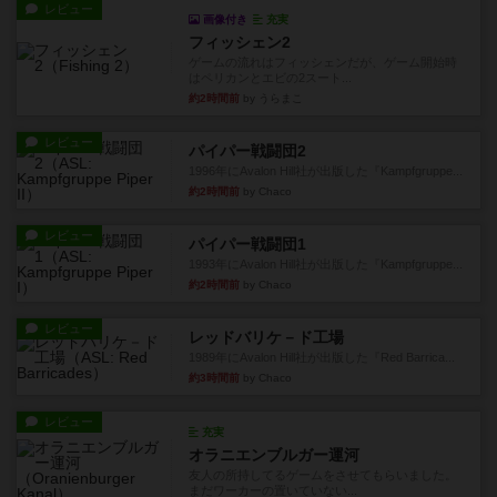
レビュー
画像付き
充実
フィッシェン2
ゲームの流れはフィッシェンだが、ゲーム開始時
はペリカンとエビの2スート...
約2時間前
by うらまこ
レビュー
パイパー戦闘団2
1996年にAvalon Hill社が出版した『Kampfgruppe...
約2時間前
by Chaco
レビュー
パイパー戦闘団1
1993年にAvalon Hill社が出版した『Kampfgruppe...
約2時間前
by Chaco
レビュー
レッドバリケ－ド工場
1989年にAvalon Hill社が出版した『Red Barrica...
約3時間前
by Chaco
レビュー
充実
オラニエンブルガー運河
友人の所持してるゲームをさせてもらいました。
まだワーカーの置いていない...