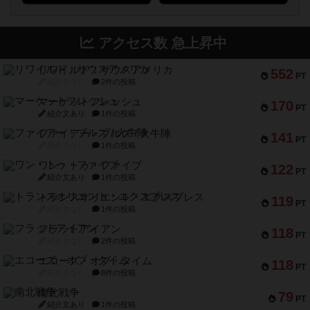
アクセス数 急上昇中
リワイルド：サウスアメリカ
552
PT
紹介文なし
2件の投稿
マーケットフレッシュ
170
PT
紹介文あり
1件の投稿
ファイアー・ブルズ / 火牛陣
141
PT
紹介文なし
1件の投稿
ワン・トゥ・ファイブ
122
PT
紹介文あり
1件の投稿
トランスオリエント・エクスプレス
119
PT
紹介文なし
1件の投稿
フラットアイアン
118
PT
紹介文なし
2件の投稿
エコーズ・オブ・タイム
118
PT
紹介文なし
8件の投稿
南北戦争
79
PT
紹介文あり
1件の投稿