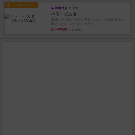
ルール/インスト
画像付き
充実
ベラ・ビスタ
概要と目的小さな町ベラビスタは、風光明媚な公
園と曲がりくねった川が広が...
約14時間前
by jurong