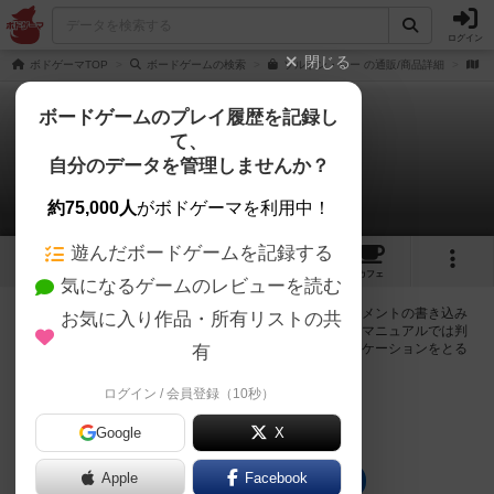
ログイン
閉じる
ボドゲーマTOP
ボードゲームの検索
ソルトン・シー の通販/商品詳細
作
ボードゲームのプレイ履歴を記録し
て、
ソルトン・シー
自分のデータを管理しませんか？
0件の掲示板
約75,000人
がボドゲーマを利用中！
遊んだボードゲームを記録する
4
8
20
トップ
画像
動画
レビュー
カフェ
気になるゲームのレビューを読む
ログインするとソルトン・シーに関する掲示板の作成やコメントの書き込み
お気に入り作品・所有リストの共
が出来るようになります。ルールの疑問やエラッタ情報、マニュアルでは判
断し辛い曖昧な表記等について会員同士で自由にコミュニケーションをとる
有
ことが出来ます。
ログイン / 会員登録（10秒）
ログイン/無料会員登録
Google
X
Apple
Facebook
ソルトン・シーのトップに戻る