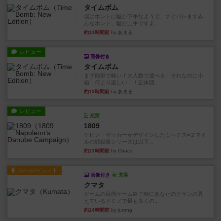
タイムボム
僕はホントに嘘が下手なようで、すぐバレますみ
んなホント、嘘が上手ですよ...
約13時間前
by あまる
レビュー
画像付き
タイムボム
まず簡単で軽い！大人数で遊べる！それなのに小
箱！何より楽しい！！正体隠...
約13時間前
by あまる
レビュー
充実
1809
ケビン・ザッカーがデザインした１ヘクス=２マイ
ルの戦役級シリーズは以下...
約13時間前
by Chaco
ルール/インスト
画像付き
充実
クマタ
ゲームの目的ゲーム終了時にあなたのクランの見
えているドミノで最も多くの...
約14時間前
by jurong