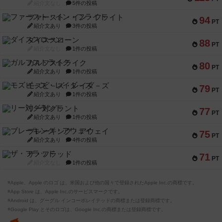
紹介文なし
5件の投稿
ファースト・イン・フライト
94
PT
紹介文あり
3件の投稿
ダイススローン
88
PT
紹介文なし
1件の投稿
ガルフストライク
80
PT
紹介文あり
1件の投稿
モズビ－ズ・レイダ－ズ
79
PT
紹介文あり
1件の投稿
リー対グラント
77
PT
紹介文あり
1件の投稿
ブレーキング・アウェイ
75
PT
紹介文あり
4件の投稿
ザ・フラッド
71
PT
紹介文なし
1件の投稿
※Apple、Apple のロゴ は、米国および他の国々で登録されたApple Inc.の商標です。
※App Store は、Apple Inc.のサービスマークです。
※Android は、グーグル インコーポレイテッドの商標または登録商標です。
※Google Play とそのロゴは、Google Inc.の商標または登録商標です。