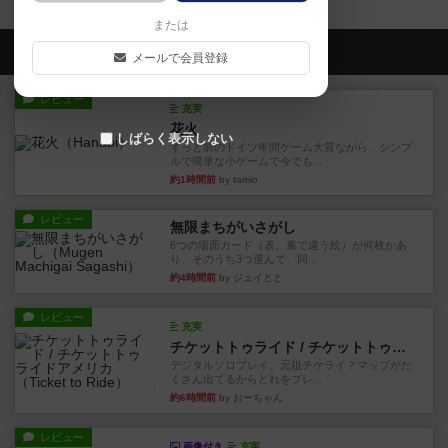
または
会員の新しい投稿
メールで会員登録
レビュー
充実
花火
しばらく表示しない
ずっと前のドイツ年間ゲーム大賞ながら、シンプ
ルで簡単な小ゲームで今でも...
約1時間前
by tamio
レビュー
無限まちがいさがし
6つの場面カード（表、裏で違う絵）が何枚かあ
り、そのうち3つ選んで、同...
約4時間前
by ジェイとと
レビュー
充実
チケットトゥライド / チケットトゥライドアメリカ
デジタルソロプレイ。元祖チケライ？マップがた
くさん出てるからどれをプレ...
約6時間前
by おーちゃん
レビュー
画像付き
充実