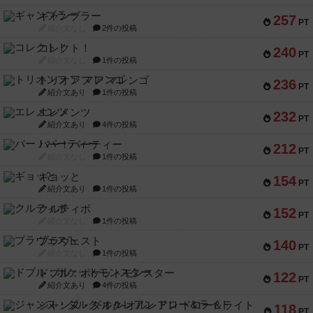
ギャンブラー
257
PT
紹介文なし
2件の投稿
コレクト！
240
PT
紹介文なし
1件の投稿
トリオンフ ア マレンゴ
236
PT
紹介文あり
1件の投稿
エレメンツ
232
PT
紹介文あり
4件の投稿
バー！パーティー
212
PT
紹介文なし
1件の投稿
ギョッと
154
PT
紹介文あり
1件の投稿
クルティボ
152
PT
紹介文なし
1件の投稿
ブラヴェスト
140
PT
紹介文なし
1件の投稿
ドブル：ポケットモンスター
122
PT
紹介文あり
4件の投稿
ジャンヌ・ダルク-オルレアン ドロー＆ライト
118
PT