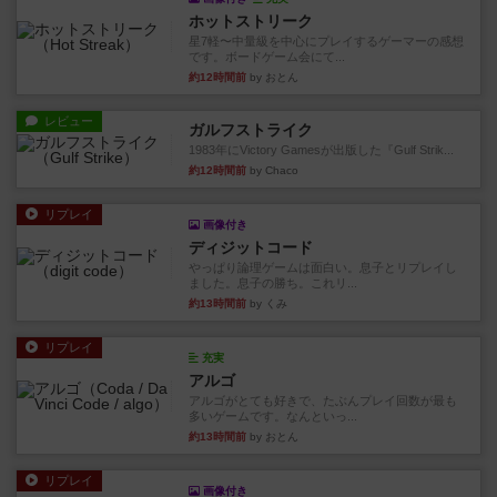
ホットストリーク
星7軽〜中量級を中心にプレイするゲーマーの感想
です。ボードゲーム会にて...
約12時間前
by おとん
レビュー
ガルフストライク
1983年にVictory Gamesが出版した『Gulf Strik...
約12時間前
by Chaco
リプレイ
画像付き
ディジットコード
やっぱり論理ゲームは面白い。息子とリプレイし
ました。息子の勝ち。これリ...
約13時間前
by くみ
リプレイ
充実
アルゴ
アルゴがとても好きで、たぶんプレイ回数が最も
多いゲームです。なんといっ...
約13時間前
by おとん
リプレイ
画像付き