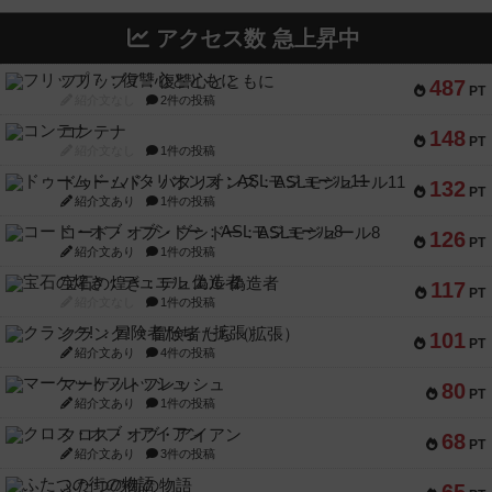
アクセス数 急上昇中
フリップ７：復讐心とともに
487
PT
紹介文なし
2件の投稿
コンテナ
148
PT
紹介文なし
1件の投稿
ドゥームド・バタリオンズ：ASLモジュール11
132
PT
紹介文あり
1件の投稿
コード・オブ・ブシドー：ASLモジュール8
126
PT
紹介文あり
1件の投稿
宝石の煌き：デュエル 偽造者
117
PT
紹介文なし
1件の投稿
クランク! ：冒険者たち（拡張）
101
PT
紹介文あり
4件の投稿
マーケットフレッシュ
80
PT
紹介文あり
1件の投稿
クロス・オブ・アイアン
68
PT
紹介文あり
3件の投稿
ふたつの街の物語