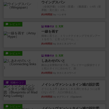
ウイングスパン
（全体評価）☆10/6（普通）（難易度）☆4/5（世
界観・見た目）☆5...
約3時間前
by ハシオキ
レビュー
画像付き
充実
一線を画す
簡単に言うと、トリックテイキングでモダンアー
トを行う、と言ったゲーム。...
約4時間前
by タカミネコウヘイ
レビュー
画像付き
充実
しあわせのいと
舞台は全寮制の女子高。プレイヤーは探偵サイド
と犯人サイドに分かれて、探...
約4時間前
by タカミネコウヘイ
戦略やコツ
ノイシュヴァンシュタイン城の設計図
どうにも上手くあれもこれも満たせるようには置
けないので、入口の除去と入...
約5時間前
by オグランド（Oguland）
レビュー
ノイシュヴァンシュタイン城の設計図