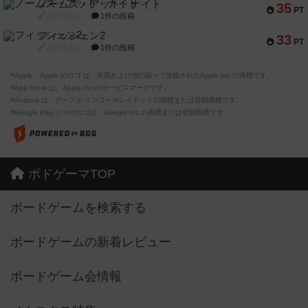
ノームズ・アット・ナイト
35
PT
紹介文なし
1件の投稿
フィッシェン2
33
PT
紹介文なし
1件の投稿
※Apple、Apple のロゴ は、米国および他の国々で登録されたApple Inc.の商標です。
※App Store は、Apple Inc.のサービスマークです。
※Android は、グーグル インコーポレイテッドの商標または登録商標です。
※Google Play とそのロゴは、Google Inc.の商標または登録商標です。
ボドゲーマTOP
ボードゲームを検索する
ボードゲームの新着レビュー
ボードゲーム会情報