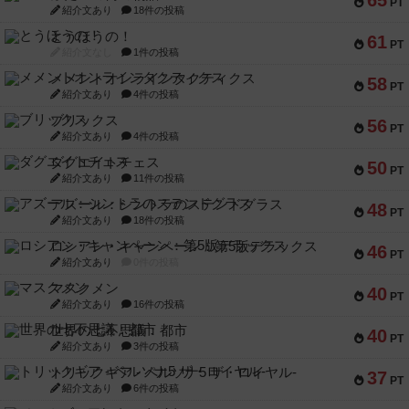
65
PT
紹介文あり
18件の投稿
とうほうの！
61
PT
紹介文なし
1件の投稿
メメントオンラインタクティクス
58
PT
紹介文あり
4件の投稿
ブリックス
56
PT
紹介文あり
4件の投稿
ダグエイトチェス
50
PT
紹介文あり
11件の投稿
アズール：シントラのステンドグラス
48
PT
紹介文あり
18件の投稿
ロシアン・キャンペーン：第5版デラックス
46
PT
紹介文あり
0件の投稿
マスクメン
40
PT
紹介文あり
16件の投稿
世界の七不思議：都市
40
PT
紹介文あり
3件の投稿
トリックギア - ペルソナ5 ザ・ロイヤル-
37
PT
紹介文あり
6件の投稿