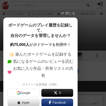
ログイン
閉じる
ボドゲーマTOP
ボードゲームの検索
ソルトン・シー の通販/商品詳細
作
ボードゲームのプレイ履歴を記録し
て、
ソルトン・シー
自分のデータを管理しませんか？
0件の動画
約75,000人
がボドゲーマを利用中！
遊んだボードゲームを記録する
4
8
20
トップ
画像
動画
レビュー
カフェ
気になるゲームのレビューを読む
お気に入り作品・所有リストの共
ソルトン・シーのトップに戻る
有
ログイン / 会員登録（10秒）
会員の新しい投稿
Google
X
レビュー
ラミィキューブ
Apple
Facebook
数字の牌を出して1番早く手札をなくした人が勝ち