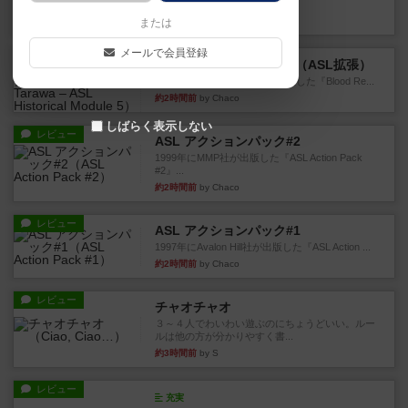
というシンプルだけど非常...
21分前
by ジョジョ
または
メールで会員登録
レビュー
ブラッドリーフ：タラワ（ASL拡張）
1996年にHeat of Battle社が出版した『Blood Re...
約2時間前
by Chaco
しばらく表示しない
レビュー
ASL アクションパック#2
1999年にMMP社が出版した『ASL Action Pack
#2』...
約2時間前
by Chaco
レビュー
ASL アクションパック#1
1997年にAvalon Hill社が出版した『ASL Action ...
約2時間前
by Chaco
レビュー
チャオチャオ
３～４人でわいわい遊ぶのにちょうどいい。ルー
ルは他の方が分かりやすく書...
約3時間前
by S
レビュー
充実