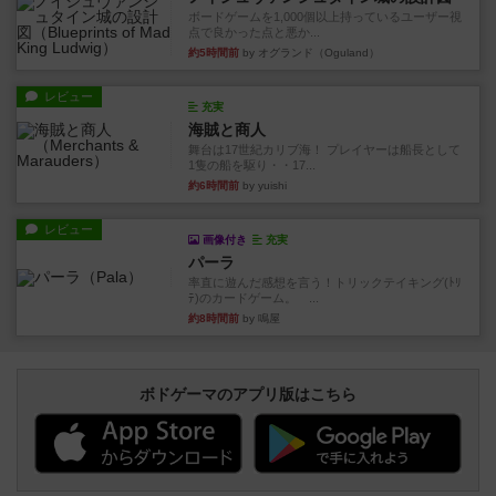
ボードゲームを1,000個以上持っているユーザー視
点で良かった点と悪か...
約5時間前
by オグランド（Oguland）
レビュー
充実
海賊と商人
舞台は17世紀カリブ海！ プレイヤーは船長として
1隻の船を駆り・・17...
約6時間前
by yuishi
レビュー
画像付き
充実
パーラ
率直に遊んだ感想を言う！トリックテイキング(ﾄﾘ
ﾃ)のカードゲーム。 ...
約8時間前
by 鳴屋
ボドゲーマのアプリ版はこちら