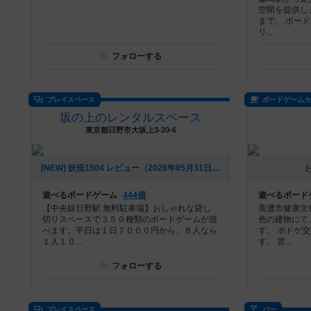
空間を提供し
まで、 ボー
リ...
フォローする
プレイスペース
ボードゲーム
坂の上のレンタルスペース
東京都日野市大坂上3-20-6
[NEW] 妖怪1504 レビュー（2026年05月31日 21時05分）
遊べるボードゲーム
444個
遊べるボード
【中央線日野駅 無料駐車場】おしゃれな貸し
美濃市健康文
切りスペースで３５０種類のボードゲームが遊
色の建物にて
べます。平日は１日７０００円から、８人なら
す。 ボドゲ
１人１０...
す。 営...
フォローする
プレイスペース
バー