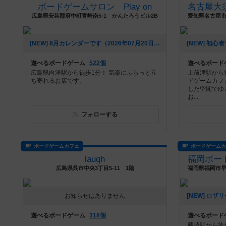
ボードゲームサロン Play on
広島県安芸郡府中町青崎南5-1 かんたろうビル2B
[NEW] 8月カレンダーです（2026年07月20日 21時16分）
遊べるボードゲーム
522個
遊べるボード
広島県向洋駅から徒歩1分！ 気楽にふらっと立
上前津駅から
ち寄れるお店です。
ドゲームカフ
した空間でゆ
お...
フォローする
ボードゲームカフェ
ボードゲーム
laugh
広島県呉市中央3丁目5-11 1階
お知らせはありません
遊べるボードゲーム
318個
遊べるボード
藤崎駅から徒