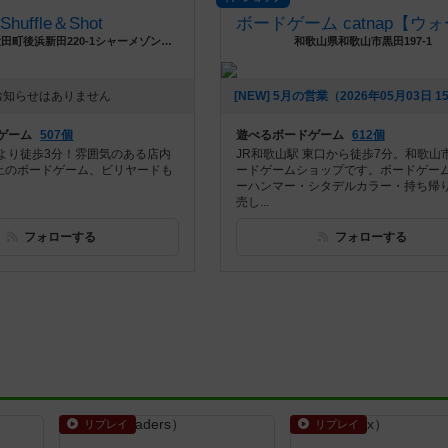
Shuffle＆Shot
愛知県東海市大田町後浜新田220-1シャーメゾン叶E号室
和歌山県和歌山市黒田197-1
お知らせはありません
ゲーム
507個
遊べるボードゲーム
612個
より徒歩3分！雰囲気のある店内
JR和歌山駅 東口から徒歩7分。和歌山
以上のボードゲーム、ビリヤードも
ードゲームショップです。ボードゲーム
ーハンマー・シタデルカラー・持ち帰
売し...
フォローする
フォローする
リプレイ
リプレイ