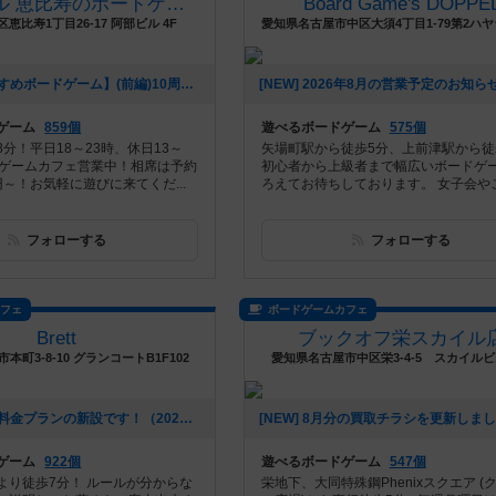
アジトベル 恵比寿のボードゲームカフェ
Board Game's DOPPE
恵比寿1丁目26-17 阿部ビル 4F
[NEW] 【おすすめボードゲーム】(前編)10周年企画！10年前から大活躍のボードゲーム【#163】をあげました（2026年08月06日 00時03分）
ゲーム
859個
遊べるボードゲーム
575個
分！平日18～23時、休日13～
矢場町駅から徒歩5分、上前津駅から徒
ドゲームカフェ営業中！相席は予約
初心者から上級者まで幅広いボードゲ
0円～！お気軽に遊びに来てくだ...
ろえてお待ちしております。 女子会やご友
フォローする
フォローする
カフェ
ボードゲームカフェ
Brett
ブックオフ栄スカイル
本町3-8-10 グランコートB1F102
愛知県名古屋市中区栄3-4-5 スカイル
[NEW] お得な料金プランの新設です！（2026年07月28日 14時15分）
ゲーム
922個
遊べるボードゲーム
547個
より徒歩7分！ ルールが分からな
栄地下、大同特殊鋼Phenixスクエア (