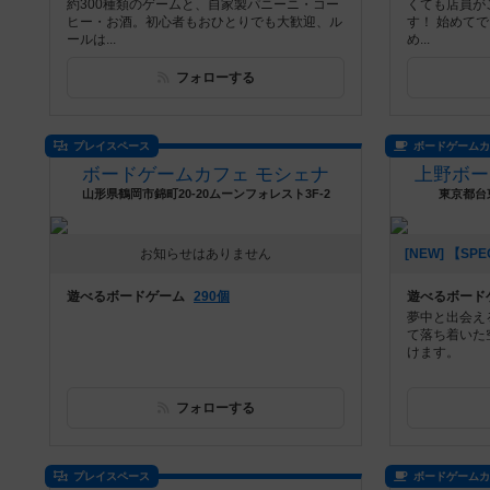
約300種類のゲームと、自家製パニーニ・コー
くても店員が
ヒー・お酒。初心者もおひとりでも大歓迎、ル
す！ 始めて
ールは...
め...
フォローする
プレイスペース
ボードゲーム
ボードゲームカフェ モシェナ
上野ボー
山形県鶴岡市錦町20-20ムーンフォレスト3F-2
東京都台東
お知らせはありません
遊べるボードゲーム
290個
遊べるボード
夢中と出会え
て落ち着いた
けます。
フォローする
プレイスペース
ボードゲーム