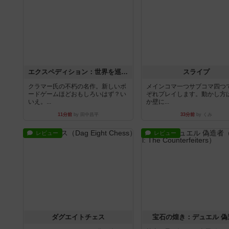
エクスペディション：世界を巡る冒険
スライプ
クラマー氏の不朽の名作。新しいボ
メインコマ一つサブコマ四つ
ードゲームほどおもしろいはず？い
ぞれプレイします。動かし方
いえ。...
か壁に...
11分前
by 田中昌平
33分前
by くみ
レビュー
レビュー
ダグエイトチェス
宝石の煌き：デュエル 偽