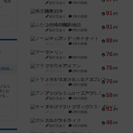
PT
は『相席
紹介文あり
1件の投稿
..
南北戦争
91
PT
紹介文あり
1件の投稿
ふたつの城の物語
91
PT
紹介文あり
6件の投稿
ノームズ・アット・ナイト
88
PT
紹介文なし
1件の投稿
マーリン
F
76
PT
紹介文あり
6件の投稿
フラットアイアン
75
PT
[NEW] 豊田市駅にオープンしました✨（2026年07月24日 13時44分）
紹介文なし
2件の投稿
トランスオリエント・エクスプレス
70
PT
紹介文なし
1件の投稿
ぶなら
紅茶とお
アンブッシュ！：ムーブアウト！
59
...
PT
紹介文あり
1件の投稿
キャプテン・フリップ：イスラ・ボンバ
51
PT
紹介文なし
2件の投稿
ガルフストライク
46
PT
紹介文あり
1件の投稿