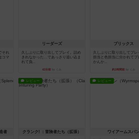
リーダーズ
ブリックス
でそれ
久しぶりに取り出してプレイ。詰め
久しぶりに取り出してプレ
はコマ
きれなかった…であっさり追い込ま
担当と色担当に分かれてプ
れて負...
かんか...
42分前
by くみ
約1時間前
by くみ
レビュー
レビュー
造者
クランク! ：冒険者たち（拡張）
ワイアームスパ