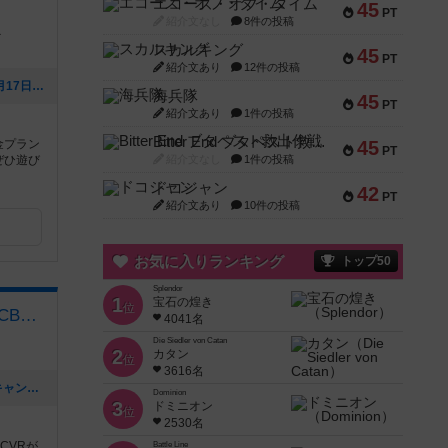
エコーズ・オブ・タイム
45
PT
紹介文なし
8件の投稿
１
スカルキング
45
PT
紹介文あり
12件の投稿
[NEW] 8月営業カレンダー（2026年07月17日 13時19分）
海兵隊
45
PT
紹介文あり
1件の投稿
Bitter End ブタペスト救出作戦
金プラン
45
PT
ぜひ遊び
紹介文なし
1件の投稿
ドコジャン
42
PT
紹介文あり
10件の投稿
お気に入りランキング
トップ50
Splendor
1
宝石の煌き
位
ギルド酒場るすと ゲームｘCBDシーシャカフェバー
4041名
Die Siedler von Catan
2
カタン
位
3616名
[NEW] 🌴✨るすと夏のシーシャ初体験キャンペーン✨🌴（2026年06月03日 02時03分）
Dominion
3
ドミニオン
位
2530名
CVRが
Battle Line