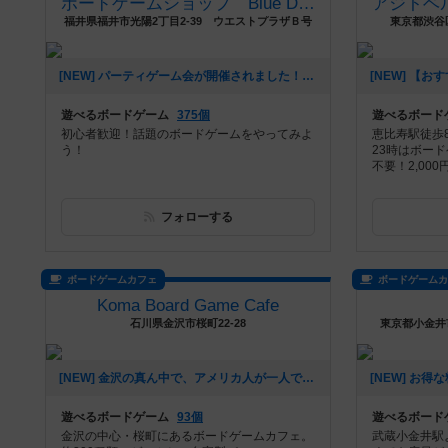
ボードゲームショップ Blue Dice
福井県福井市光陽2丁目2-39 ウエストプラザＢ号
東京都渋谷区
[NEW] パーティゲーム会が開催されました！（2026年08月06日 20時08分）
遊べるボードゲーム
375個
遊べるボード
初心者歓迎！話題のボードゲームをやってみよ
恵比寿駅徒歩8
う！
23時はボー
不要！2,00
フォローする
ボードゲームカフェ
ボードゲーム
Koma Board Game Cafe
石川県金沢市桜町22-28
東京都小金井市
[NEW] 金沢の真ん中で、アメリカ人が一人でボードゲームカフェをやっています（2026年07月30日 20時56分）
遊べるボードゲーム
93個
遊べるボード
金沢の中心・桜町にあるボードゲームカフェ。
武蔵小金井駅