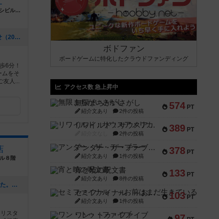
L
愛知県名古屋市中区大須4丁目1-79第2ハヤシビル地下1階
[NEW] 2026年8月の営業予定のお知らせ（2026年08月04日 18時51分）
ボドファン
ボードゲームに特化したクラウドファンディング
歩6分！
ームをそ
人...
アクセス数 急上昇中
無限まちがいさがし
574
PT
紹介文あり
2件の投稿
リワイルド：サウスアメリカ
389
PT
紹介文なし
2件の投稿
アンダー・ザ・テーブラー
店
378
PT
紹介文あり
1件の投稿
ビル８階
宵と暁の呪文書
133
PT
紹介文あり
8件の投稿
[NEW] 8月分の買取チラシを更新しました。（2026年07月27日 17時53分）
セミファイナル ～お前はまだ生きている～
103
PT
紹介文あり
1件の投稿
クリスタ
ワン・トゥ・ファイブ
97