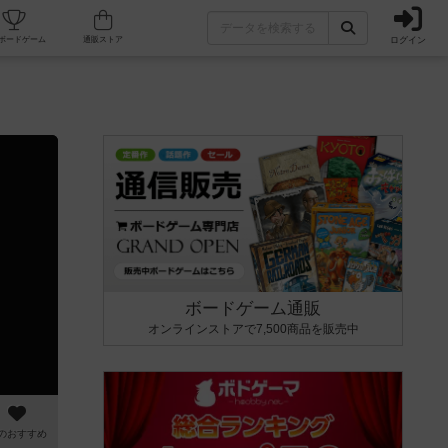
ログイン
カフェ/店舗
人気ボードゲーム
通販ストア
ボードゲーム通販
オンラインストアで7,500商品を販売中
のおすすめ