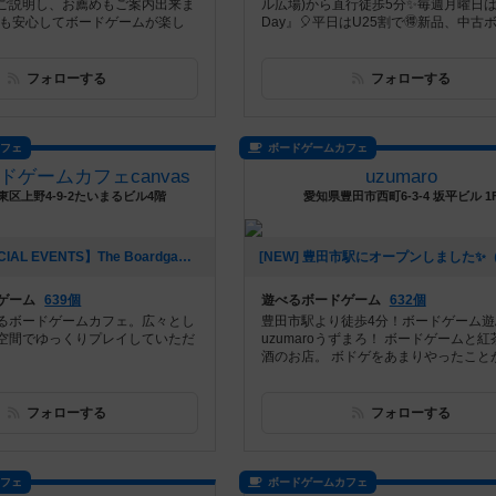
ご説明し、お薦めもご案内出来ま
ル広場)から直行徒歩5分✨毎週月曜日
でも安心してボードゲームが楽し
Day』🎈平日はU25割で🉐新品、中古ボ.
フォローする
フォローする
カフェ
ボードゲームカフェ
ドゲームカフェcanvas
uzumaro
区上野4-9-2たいまるビル4階
愛知県豊田市西町6-3-4 坂平ビル 1
[NEW] 【SPECIAL EVENTS】The Boardgame Partyレポート｜canvas Girl's Day｜2026/7/24（2026年07月25日 22時12分）
ゲーム
639個
遊べるボードゲーム
632個
るボードゲームカフェ。広々とし
豊田市駅より徒歩4分！ボードゲーム遊
空間でゆっくりプレイしていただ
uzumaroうずまろ！ ボードゲームと
酒のお店。 ボドゲをあまりやったことがな
フォローする
フォローする
カフェ
ボードゲームカフェ