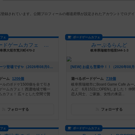
店登録されています。公開プロフィールの都道府県が設定されたアカウントでログイ
カフェ
ボードゲームカフェ
大垣のボードゲームカフェ 黒やぎさん
みーぷるらんど
阜県大垣市荒川町470-2
岐阜県瑞穂市稲里544-1-3
[NEW] 新スイーツ登場です✨️（2026年08月07日 17時00分）
ゲーム
1206個
遊べるボードゲーム
738個
ールのボドゲ1500個を全て引き
岐阜県瑞穂市にBoard Game Cafe み
ゲームカフェ！ 西濃地域で唯一
んど 6月15日にOPENしました！ 仲
ムカフェ！ 広々とした空間で贅
恋人同士、ご家族、女性の来店...
フォローする
フォローする
カフェ
ボードゲームカフェ