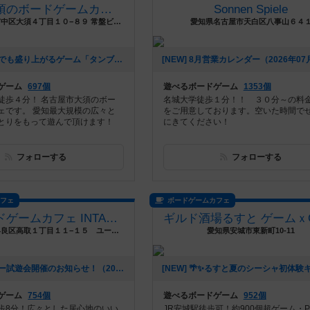
名古屋大須のボードゲームカフェ Board Game's
Sonnen Spiele
愛知県名古屋市中区大須４丁目１０−８９ 常盤ビル３階
愛知県名古屋市天白区八事山６４
[NEW] 初心者でも盛り上がるゲーム「タンブリンダイス」（2026年07月17日 14時05分）
ゲーム
697個
遊べるボードゲーム
1353個
徒歩４分！ 名古屋市大須のボー
名城大学徒歩１分！！ ３０分～の料
ェです。 愛知最大規模の広々と
をご用意しております。空いた時間で
とりをもって遊んで頂けます！
にきてください！
フォローする
フォローする
カフェ
ボードゲームカフェ
福岡ボードゲームカフェ INTALES Cafe
福岡県福岡市早良区高取１丁目１１−１５ ユーテラス高取
愛知県安城市東新町10-11
[NEW] ロザリー試遊会開催のお知らせ！（2026年06月23日 05時02分）
ゲーム
754個
遊べるボードゲーム
952個
歩8分！広々とした居心地のいい
JR安城駅徒歩可！約900個超ゲーム・P