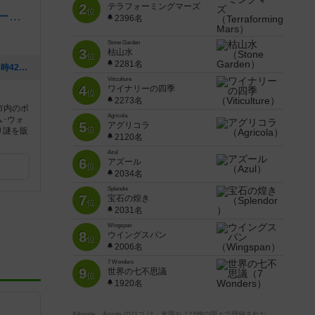
2
テラフォーミングマーズ
位
ボードゲーム catnap【ウォーハンマー・シタデルカラー取扱店】
2396名
Stone Garden
3
枯山水
位
2281名
[NEW] 5月の営業（2026年05月03日 15時42分）
Viticulture
4
ワイナリーの四季
位
2273名
市内のボ
Agricola
･ウォ
5
アグリコラ
位
り謎を販
2120名
Azul
6
アズール
位
2034名
Splendor
7
宝石の煌き
位
2031名
Wingspan
8
ウイングスパン
位
2006名
7 Wonders
9
世界の七不思議
位
1920名
※Apple、Apple のロゴ は、米国および他の国々で登録された