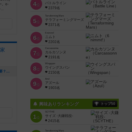
4
バトルライン
。e-
位
2379名
..
Terraforming Mars
5
テラフォーミングマーズ
位
2371名
6 nimmt!
6
ニムト
位
2202名
Carcassonne
家
7
カルカソンヌ
位
2191名
Wingspan
8
ウイングスパン
位
[NEW] 【2026年最新】平日は予約が必要？ボードゲームカフェ青い家はいつでも予約なしで利用OKです！アサイーボウルも新登場！（2026年05月24日 14時06分）
2150名
Azul
9
アズール
位
1903名
興味ありランキング
トップ50
SCYTHE
1
サイズ -大鎌戦役-
位
2415名
Terraforming Mars