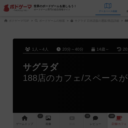
世界のボードゲームを楽しもう！
ボードゲーム専門の総合情報サイト
データベース
検
ボドゲーマTOP
ボードゲームの検索
サグラダ 日本語版の通販/商品詳細
1人～4人
20分～40分
14歳～
2
サグラダ
188店のカフェ/スペース
17
43
188
ゲーム
トップ
画像
動画
レビュー
店舗/
カフェ