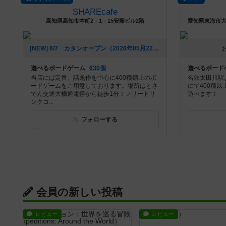
SHAREcafe
高知県高知市本町2－1－15安藤ビル2階
[NEW] 6/7 カタンオープン（2026年05月22日 08時24分）
遊べるボードゲーム
630個
遊べるボード
当店には定番、話題作を中心に400種類上のボ
名鉄太田川駅
ードゲームをご用意しております。場所はとさ
にて400種
でん交通大橋通電停から徒歩1分！フリードリ
遊べます！
ンクコ...
フォローする
会員の新しい投稿
レビュー
レビュー