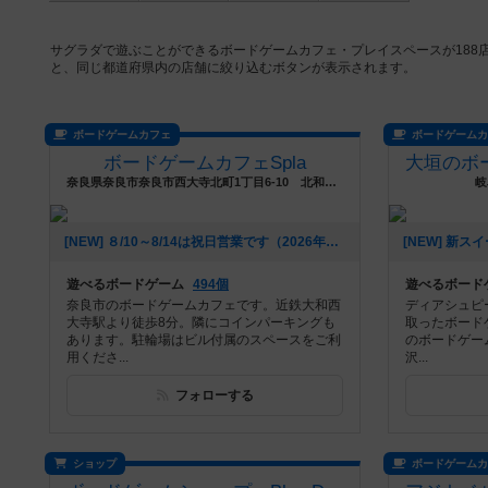
サグラダで遊ぶことができるボードゲームカフェ・プレイスペースが188
と、同じ都道府県内の店舗に絞り込むボタンが表示されます。
ボードゲームカフェ
ボードゲーム
ボードゲームカフェSpla
奈良県奈良市奈良市西大寺北町1丁目6-10 北和ビル3階
岐
[NEW] ８/10～8/14は祝日営業です（2026年08月08日 20時54分）
遊べるボードゲーム
494個
遊べるボード
奈良市のボードゲームカフェです。近鉄大和西
ディアシュピ
大寺駅より徒歩8分。隣にコインパーキングも
取ったボード
あります。駐輪場はビル付属のスペースをご利
のボードゲー
用くださ...
沢...
フォローする
ショップ
ボードゲーム