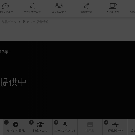
索
新着レビュー
ボードゲーム会
コミュニティ
掲示板一覧
作品データ
カフェ/店舗情報
017年～
が提供中
2
1
3
4
リプレイ
日記
戦略
・コツ
ルール
/インスト
掲示板
拡張/関連
作
次