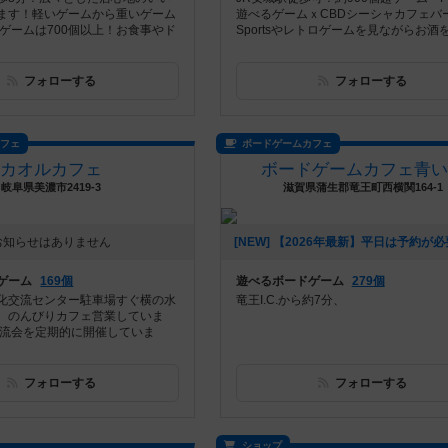
ます！軽いゲームから重いゲーム
遊べるゲームｘCBDシーシャカフェバー
ドゲームは700個以上！お食事やド
Sportsやレトロゲームを見ながらお酒を.
フォローする
フォローする
カフェ
ボードゲームカフェ
カオルカフェ
ボードゲームカフェ青い
岐阜県美濃市2419-3
滋賀県蒲生郡竜王町西横関164-1
お知らせはありません
ゲーム
169個
遊べるボードゲーム
279個
化交流センター駐車場すぐ横の水
竜王I.C.から約7分、
、のんびりカフェ営業していま
交流会を定期的に開催していま
フォローする
フォローする
ショップ