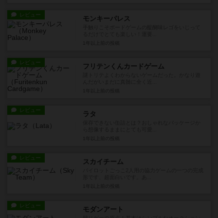
レビュー
モンキーパレス
手触りこそボードゲームの醍醐味レゴをいじって
るだけでとても楽しい！運要...
1年以上前
の投稿
レビュー
フリテンくんカードゲーム
謎トリテよくわからないゲームだった。かなり遊
んだがいまだに真髄に全く近...
1年以上前
の投稿
レビュー
ラタ
保存できない缶詰とは？おしゃれなパッケージか
ら想像するままにとても可愛...
1年以上前
の投稿
レビュー
スカイチーム
パイロットごっこ2人用の協力ゲームの一つの完成
形です、超面白いです。あ...
1年以上前
の投稿
レビュー
モダンアート