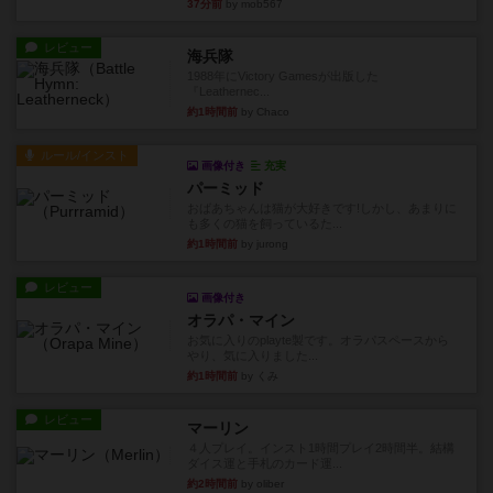
37分前
by mob567
レビュー
海兵隊
1988年にVictory Gamesが出版した
『Leathernec...
約1時間前
by Chaco
ルール/インスト
画像付き
充実
パーミッド
おばあちゃんは猫が大好きです!しかし、あまりに
も多くの猫を飼っているた...
約1時間前
by jurong
レビュー
画像付き
オラパ・マイン
お気に入りのplayte製です。オラパスペースから
やり、気に入りました...
約1時間前
by くみ
レビュー
マーリン
４人プレイ。インスト1時間プレイ2時間半。結構
ダイス運と手札のカード運...
約2時間前
by oliber