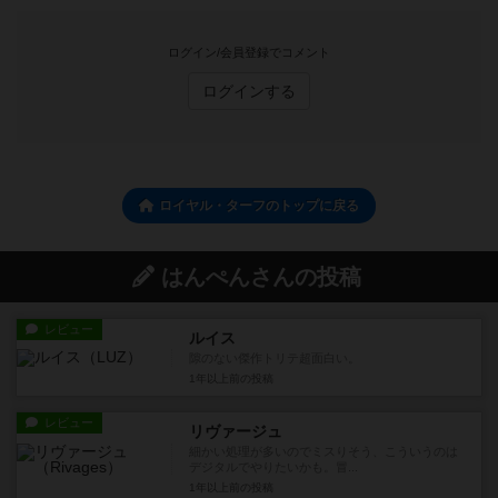
ログイン/会員登録でコメント
ログインする
ロイヤル・ターフのトップに戻る
はんぺんさんの投稿
レビュー
ルイス
隙のない傑作トリテ超面白い。
1年以上前
の投稿
レビュー
リヴァージュ
細かい処理が多いのでミスりそう、こういうのは
デジタルでやりたいかも。冒...
1年以上前
の投稿