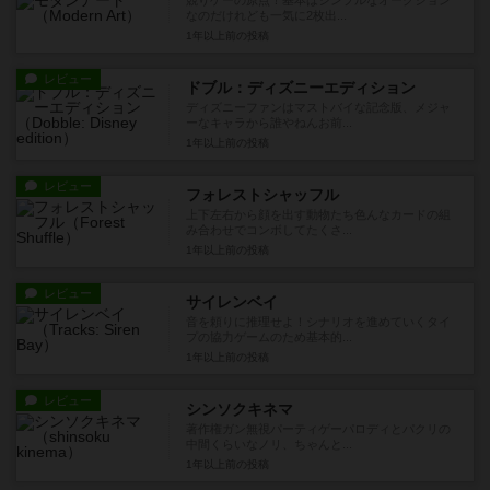
競りゲーの原点！基本はシンプルなオークション
なのだけれども一気に2枚出...
1年以上前
の投稿
レビュー
ドブル：ディズニーエディション
ディズニーファンはマストバイな記念版、メジャ
ーなキャラから誰やねんお前...
1年以上前
の投稿
レビュー
フォレストシャッフル
上下左右から顔を出す動物たち色んなカードの組
み合わせでコンボしてたくさ...
1年以上前
の投稿
レビュー
サイレンベイ
音を頼りに推理せよ！シナリオを進めていくタイ
プの協力ゲームのため基本的...
1年以上前
の投稿
レビュー
シンソクキネマ
著作権ガン無視パーティゲーパロディとパクリの
中間くらいなノリ、ちゃんと...
1年以上前
の投稿