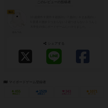
このレビューの投稿者
仙人
10 超傑作 9 傑作 8 超面白い 7 面白い 6 まあ面白い
5 普通 4 微妙 3 つまらない 2 超つまらない 1 うんこ
大学生の頃にボードゲームにハマりました。 ...
はんぺん
シェアする
マイボードゲーム登録者
455
1529
343
1071
興味あり
経験あり
お気に入り
持ってる