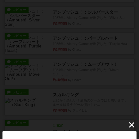
レビュー
アンブッシュ！：シルバースター
1987年にVictory Gamesが出版した『Silver Sta...
約2時間前
by Chaco
レビュー
アンブッシュ！：パープルハート
1985年にVictory Gamesが出版した『Purple Hea...
約2時間前
by Chaco
レビュー
アンブッシュ！：ムーブアウト！
1984年にVictory Gamesが出版した『Move
Out！』...
約3時間前
by Chaco
レビュー
スカルキング
とにかく楽しい！最高のゲームではと思います。
ルールは多少ゲーム慣れした...
約3時間前
by ジェイとと
レビュー
充実
プレイボーイ
1986年にVictory Gamesが出版した『Playboy』