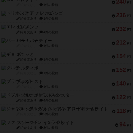
240
PT
紹介文なし
1件の投稿
トリオンフ ア マレンゴ
236
PT
紹介文あり
1件の投稿
エレメンツ
232
PT
紹介文あり
4件の投稿
バー！パーティー
212
PT
紹介文なし
1件の投稿
ギョッと
154
PT
紹介文あり
1件の投稿
クルティボ
152
PT
紹介文なし
1件の投稿
ブラヴェスト
140
PT
紹介文なし
1件の投稿
ドブル：ポケットモンスター
122
PT
紹介文あり
4件の投稿
ジャンヌ・ダルク-オルレアン ドロー＆ライト
118
PT
紹介文なし
5件の投稿
ファースト・イン・フライト
94
PT
紹介文あり
3件の投稿