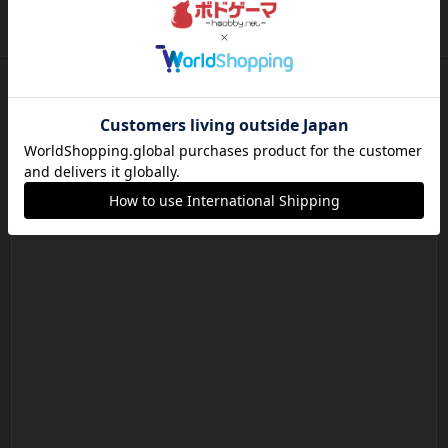
は、...
約3時間前
by Chaco