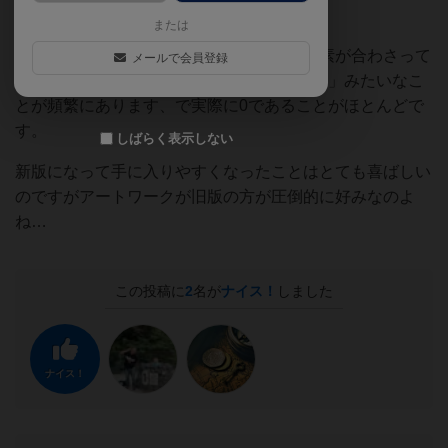
ている。
または
サイコロを振る楽しさにチープなブラフ要素が合わさって
メールで会員登録
めっちゃ笑えます、「お前それ絶対0だろ！」みたいなこ
とが頻繁にあります、で実際に0であることがほとんどで
す。
しばらく表示しない
新版になって手に入りやすくなったことはとても喜ばしい
のですがアートワークが旧版の方が圧倒的に好みなのよ
ね…
この投稿に
2
名が
ナイス！
しました
ナイス！