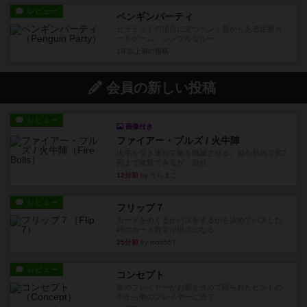
レビュー
ペンギンパーティ
ピラミッドの頂点に立つペン！昔からある定番カ
ードゲーム、シンプルなルー...
1年以上前
の投稿
会員の新しい投稿
レビュー
画像付き
ファイアー・ブルズ / 火牛陣
火牛を引き連れて敵を殲滅させる。縦か斜めで前2
列まで攻撃できるが、自分...
12分前
by うらまこ
レビュー
フリップ７
カードをめくるかパスをするかを決めてパスした
時のカード数字が得点になる...
25分前
by mob567
レビュー
コンセプト
親のプレイヤーがお題を決めて限られたヒントの
中から他のプレイヤーに当て...