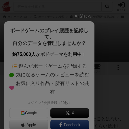
ログイン
閉じる
ボドゲーマTOP
ボードゲームの検索
ロイヤルターフの通販/商品詳細
作
ボードゲームのプレイ履歴を記録し
て、
ロイヤル・ターフ
自分のデータを管理しませんか？
はんぺんさんのレビュー
約75,000人
がボドゲーマを利用中！
遊んだボードゲームを記録する
14
2
32
156
トップ
画像
動画
レビュー
カフェ
気になるゲームのレビューを読む
お気に入り作品・所有リストの共
499名
2名
0
2年弱前
有
ログイン / 会員登録（10秒）
競馬ゲームの決定版！
Google
X
めっちゃ好きなゲーム、盛り上がらなかったことはない、
Apple
Facebook
5.6人集まったらこれやっときゃいいでしょくらい信用し