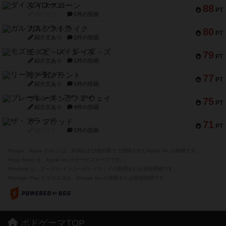
ダイススローン
88
PT
紹介文なし
1件の投稿
ガルフストライク
80
PT
紹介文あり
1件の投稿
モズビ－ズ・レイダ－ズ
79
PT
紹介文あり
1件の投稿
リー対グラント
77
PT
紹介文あり
1件の投稿
ブレーキング・アウェイ
75
PT
紹介文あり
4件の投稿
ザ・フラッド
71
PT
紹介文なし
1件の投稿
※Apple、Apple のロゴ は、米国および他の国々で登録されたApple Inc.の商標です。
※App Store は、Apple Inc.のサービスマークです。
※Android は、グーグル インコーポレイテッドの商標または登録商標です。
※Google Play とそのロゴは、Google Inc.の商標または登録商標です。
ボドゲーマTOP