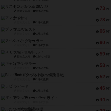
リスボン・トラム 28
73
PT
紹介文あり
9件の投稿
アマナイト
73
PT
紹介文なし
1件の投稿
ブラヴェスト
66
PT
紹介文なし
1件の投稿
スペクタキュラー
60
PT
紹介文なし
1件の投稿
スモールワールド
59
PT
紹介文あり
13件の投稿
ギャンブラー
58
PT
紹介文なし
2件の投稿
Bitter End ブタペスト救出作戦
52
PT
紹介文なし
1件の投稿
ラピード
46
PT
紹介文なし
1件の投稿
ザ・フラッフィー・ライト
44
PT
紹介文なし
0件の投稿
ふたつの城の物語
39