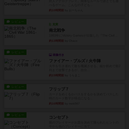
対人アナログプレイ。簡単なルールで誰とでも遊
べるゲーム。こんなの子ども...
約10時間前
by おーちゃん
レビュー
充実
南北戦争
1983年にVictory Gamesが出版した『The Civil ...
約13時間前
by Chaco
レビュー
画像付き
ファイアー・ブルズ / 火牛陣
火牛を引き連れて敵を殲滅させる。縦か斜めで前2
列まで攻撃できるが、自分...
約15時間前
by うらまこ
レビュー
フリップ７
カードをめくるかパスをするかを決めてパスした
時のカード数字が得点になる...
約16時間前
by mob567
レビュー
コンセプト
親のプレイヤーがお題を決めて限られたヒントの
中から他のプレイヤーに当て...