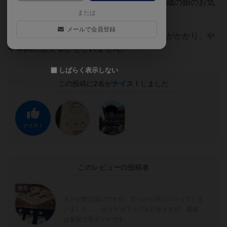
ルールはとても簡単なので競馬を知らない6歳の娘のお気
または
に入りです。
メールで会員登録
ルール通り3ラウンド行うとそれなりに時間がかかり、や
や単調に思えるかもしれません。
しばらく表示しない
この投稿に
2
名が
ナイス！
しました
ナイス！
このレビューの投稿者
皇帝
ボドゲ歴は浅いですが、すっかり沼にハマってしま
いました…。 ボドゲカフェにも行きますが、基本
は家族で宅ボドゲです。