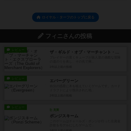
ロイヤル・ターフのトップに戻る
フィニさんの投稿
レビュー
ザ・ギルド・オブ・マーチャント・エクスプローラーズ
プレイヤーの置くキューブが旅人達の過酷な冒険
の道のりを表し、その先で興...
2年以上前
の投稿
レビュー
エバーグリーン
自分の惑星に木を植えていくゲームです。カード
ドラフトにより指示された地...
2年以上前
の投稿
レビュー
充実
ポンジスキーム
このゲームはチャールズ・ポンジが行った出資金
詐欺をモデルにしたゲームで...
3年以上前
の投稿