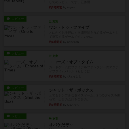
してのレビューです。正体隠...
約3時間前
by toyota
レビュー
充実
ワン・トゥ・ファイブ
とにかくお手軽にすき間時間をうめるゲームとし
て重宝するゲームです。いわ...
約4時間前
by nabekoh
レビュー
充実
エコーズ・オブ・タイム
カードゲームにファイナルファンタジーのアクテ
ィブタイムバトル（もしくは...
約8時間前
by ジェイとと
レビュー
シャット・ザ・ボックス
とてもシンプルなダイスゲーム。2つのダイスを振
って、出目の合計を自分の...
約9時間前
by OSAっち
レビュー
充実
オバケだぞ～