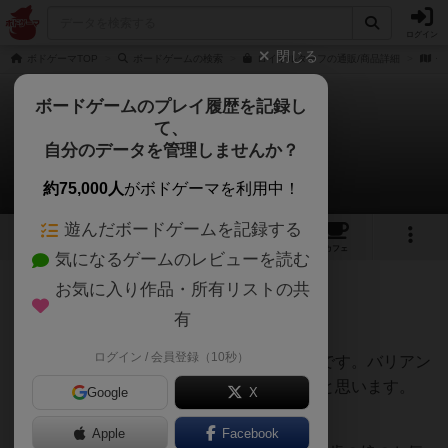
ログイン
閉じる
ボドゲーマTOP
ボードゲームの検索
ロイヤルターフの通販/商品詳細
作
ボードゲームのプレイ履歴を記録し
て、
ロイヤル・ターフ
自分のデータを管理しませんか？
フィニさんのレビュー
約75,000人
がボドゲーマを利用中！
遊んだボードゲームを記録する
14
2
32
156
トップ
画像
動画
レビュー
カフェ
気になるゲームのレビューを読む
お気に入り作品・所有リストの共
728名
2名
0
3年以上前
有
ログイン / 会員登録（10秒）
見た目の通り競馬をモチーフにしたゲームです。バリアン
トルールが色々あるので入れた方が面白いと思います。
Google
X
(特に0の馬券)
Apple
Facebook