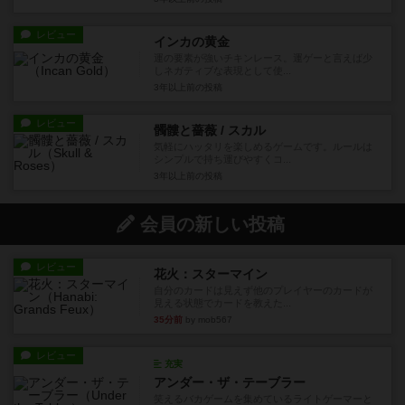
レビュー
インカの黄金
運の要素が強いチキンレース。運ゲーと言えば少
しネガティブな表現として使...
3年以上前
の投稿
レビュー
髑髏と薔薇 / スカル
気軽にハッタリを楽しめるゲームです。ルールは
シンプルで持ち運びやすくコ...
3年以上前
の投稿
会員の新しい投稿
レビュー
花火：スターマイン
自分のカードは見えず他のプレイヤーのカードが
見える状態でカードを教えた...
35分前
by mob567
レビュー
充実
アンダー・ザ・テーブラー
笑えるバカゲームを集めているライトゲーマーと