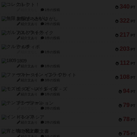
コレクト！
340
PT
紹介文なし
1件の投稿
無限まちがいさがし
322
PT
紹介文あり
2件の投稿
ガルフストライク
217
PT
紹介文あり
1件の投稿
クルティボ
203
PT
紹介文なし
1件の投稿
1809
112
PT
紹介文あり
1件の投稿
ファースト・イン・フライト
108
PT
紹介文あり
3件の投稿
モズビ－ズ・レイダ－ズ
94
PT
紹介文あり
1件の投稿
テンプテーション
79
PT
紹介文なし
2件の投稿
インドネシア
78
PT
紹介文あり
2件の投稿
宵と暁の呪文書
75
PT
紹介文あり
8件の投稿