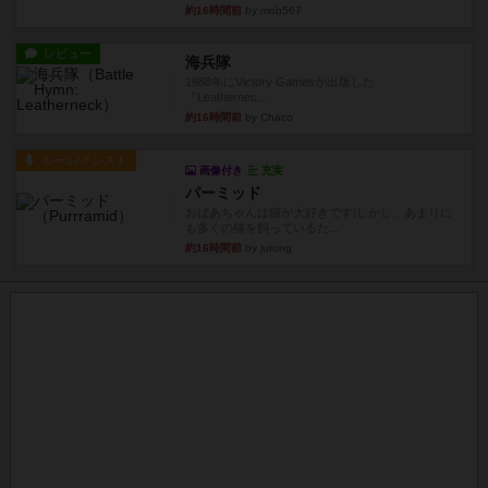
約16時間前
by mob567
レビュー
海兵隊
1988年にVictory Gamesが出版した
『Leathernec...
約16時間前
by Chaco
ルール/インスト
画像付き
充実
パーミッド
おばあちゃんは猫が大好きです!しかし、あまりに
も多くの猫を飼っているた...
約16時間前
by jurong