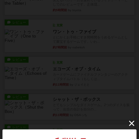
笑えるバカゲームを集めているライトゲーマーと
してのレビューです。正体隠...
約5時間前
by toyota
レビュー
充実
ワン・トゥ・ファイブ
とにかくお手軽にすき間時間をうめるゲームとし
て重宝するゲームです。いわ...
約7時間前
by nabekoh
レビュー
充実
エコーズ・オブ・タイム
カードゲームにファイナルファンタジーのアクテ
ィブタイムバトル（もしくは...
約11時間前
by ジェイとと
レビュー
シャット・ザ・ボックス
とてもシンプルなダイスゲーム。2つのダイスを振
って、出目の合計を自分の...
約11時間前
by OSAっち
レビュー
充実
オバケだぞ～