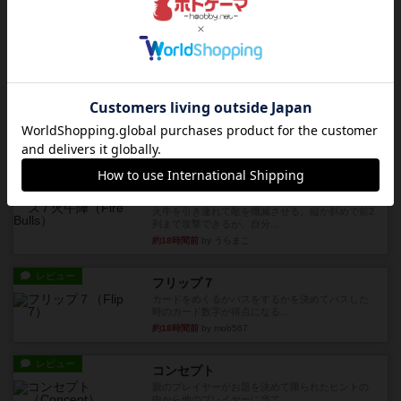
対人アナログプレイ。簡単なルールで誰とでも遊
べるゲーム。こんなの子ども...
約12時間前
by おーちゃん
レビュー
充実
南北戦争
1983年にVictory Gamesが出版した『The Civil ...
約16時間前
by Chaco
レビュー
画像付き
ファイアー・ブルズ / 火牛陣
火牛を引き連れて敵を殲滅させる。縦か斜めで前2
列まで攻撃できるが、自分...
約18時間前
by うらまこ
レビュー
フリップ７
カードをめくるかパスをするかを決めてパスした
時のカード数字が得点になる...
約18時間前
by mob567
レビュー
コンセプト
親のプレイヤーがお題を決めて限られたヒントの
中から他のプレイヤーに当て...