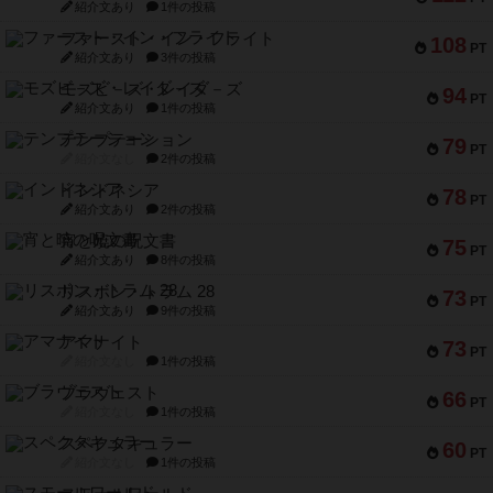
紹介文あり
1件の投稿
ファースト・イン・フライト
108
PT
紹介文あり
3件の投稿
モズビ－ズ・レイダ－ズ
94
PT
紹介文あり
1件の投稿
テンプテーション
79
PT
紹介文なし
2件の投稿
インドネシア
78
PT
紹介文あり
2件の投稿
宵と暁の呪文書
75
PT
紹介文あり
8件の投稿
リスボン・トラム 28
73
PT
紹介文あり
9件の投稿
アマナイト
73
PT
紹介文なし
1件の投稿
ブラヴェスト
66
PT
紹介文なし
1件の投稿
スペクタキュラー
60
PT
紹介文なし
1件の投稿