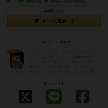
1～2営業日以内に発送
日本語ルール付き/日本語版
3,850
¥
（税込）
カートに追加する
このレビューの投稿者
2人用ゲームを漁り中。 シンプルなアブストラクト
仙人
ゲームが好みです。 ボードゲームは中身にも拘
る。 カードには必ずスリーブを付けて、コマなど
は大きさに合わせて小箱を用意する。 外箱とシン
デレラフィットするとそれだけで嬉しい。 小4息子
くみ
とゲーム三昧、楽しいです。 ...
シェアする