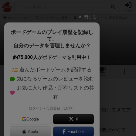
ログイン
閉じる
ボドゲーマTOP
ボードゲームの検索
ローゼンケーニッヒの通販/商品詳細
ボードゲームのプレイ履歴を記録し
て、
ローゼンケーニッヒ
自分のデータを管理しませんか？
くみさんのレビュー
約75,000人
がボドゲーマを利用中！
遊んだボードゲームを記録する
12
5
39
214
トップ
画像
動画
レビュー
カフェ
気になるゲームのレビューを読む
お気に入り作品・所有リストの共
392名
2名
0
3年弱前
有
ログイン / 会員登録（10秒）
子供が九九をできるようになったので、取り出してきてプ
レイしました。
Google
X
（得点計算するのに掛け算が分かることが必要だからで
Apple
Facebook