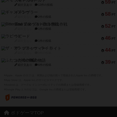
スモールワールド
59
PT
紹介文あり
13件の投稿
ギャンブラー
58
PT
紹介文なし
2件の投稿
Bitter End ブタペスト救出作戦
52
PT
紹介文なし
1件の投稿
ラピード
46
PT
紹介文なし
1件の投稿
ザ・フラッフィー・ライト
44
PT
紹介文なし
0件の投稿
ふたつの城の物語
39
PT
紹介文あり
6件の投稿
※Apple、Apple のロゴ は、米国および他の国々で登録されたApple Inc.の商標です。
※App Store は、Apple Inc.のサービスマークです。
※Android は、グーグル インコーポレイテッドの商標または登録商標です。
※Google Play とそのロゴは、Google Inc.の商標または登録商標です。
ボドゲーマTOP