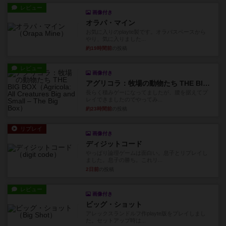
レビュー
画像付き
オラパ・マイン
お気に入りのplayte製です。オラパスペースから
やり、気に入りました...
約19時間前
の投稿
レビュー
画像付き
アグリコラ：牧場の動物たち THE BIG BOX
長らく積みゲーになってましたが、腰を据えてプ
レイできましたのでやってみ...
約23時間前
の投稿
リプレイ
画像付き
ディジットコード
やっぱり論理ゲームは面白い。息子とリプレイし
ました。息子の勝ち。これリ...
2日前
の投稿
レビュー
画像付き
ビッグ・ショット
アレックスランドルフ作playte版をプレイしまし
た。セットアップ時は...