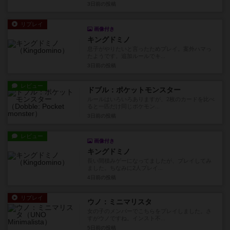
3日前
の投稿
リプレイ
画像付き
キングドミノ
息子がやりたいと言ったためプレイ。案外ハマっ
たようです。追加ルールでキ...
3日前
の投稿
レビュー
ドブル：ポケットモンスター
ルールはいろいろありますが、2枚のカードを比べ
ると一匹だけ同じポケモン...
3日前
の投稿
レビュー
画像付き
キングドミノ
長い間積みゲーになってましたが、プレイしてみ
ました。ちなみに2人プレイ...
4日前
の投稿
リプレイ
ウノ：ミニマリスタ
女の子のメンバーでこちらをプレイしました。さ
すがウノですね。インスト不...
5日前
の投稿