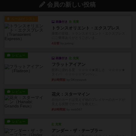
会員の新しい投稿
ルール/インスト
画像付き
充実
トランスオリエント・エクスプレス
乗客の皆様、トランスオリエント・エクスプレス
にご乗車ありがとうございま...
4分前
by jurong
レビュー
画像付き
充実
フラットアイアン
世界に浸れる度 ☆☆☆☆★楽しさ ☆☆☆☆★
タイパ ☆☆☆☆☆マンハッ...
約1時間前
by DKnewyork
レビュー
花火：スターマイン
自分のカードは見えず他のプレイヤーのカードが
見える状態でカードを教えた...
約3時間前
by mob567
レビュー
充実
アンダー・ザ・テーブラー