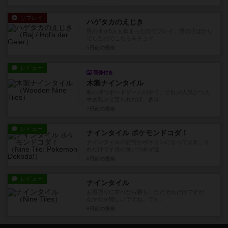
リプレイ
ハゲタカのえじき
男の子が5人も集まったのでプレイ。男の子ばかり
でしたのでこちらをチョイ...
5日前
の投稿
レビュー
画像付き
木製ナインタイル
私の持つボードゲームの中で、どれが人気かつ入
手困難かと言われれば、多分...
7日前
の投稿
レビュー
ナインタイル ポケモンドコダ！
ナインタイルの記号がポケモンになってます。そ
れだけで子供の食いつきが違...
8日前
の投稿
レビュー
ナインタイル
お題通りに並べたら勝ち！ただそれだけですが、
なかなか難しいですね。でも...
8日前
の投稿