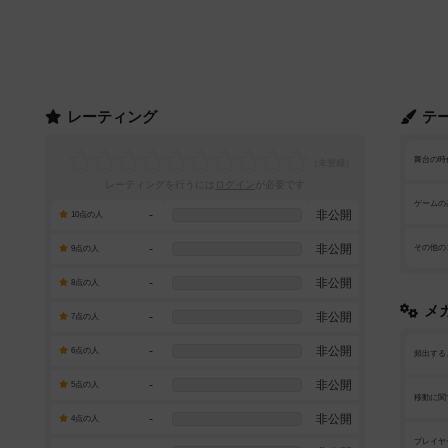
レーティング
テ
舞台の時
レーティングを行うには
ログイン
が必要です
ゲームの
-
非公開
10点の人
-
非公開
その他の
9点の人
-
非公開
8点の人
メ
-
非公開
7点の人
-
非公開
6点の人
頻出する
-
非公開
5点の人
移動に関
-
非公開
4点の人
プレイヤ