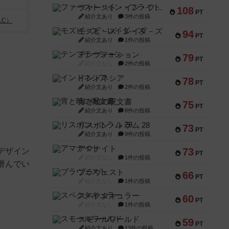
ファースト・イン・フライト
108
PT
紹介文あり
3件の投稿
LC）
モズビ－ズ・レイダ－ズ
94
PT
紹介文あり
1件の投稿
テンプテーション
79
PT
紹介文なし
2件の投稿
インドネシア
78
PT
紹介文あり
2件の投稿
宵と暁の呪文書
75
PT
紹介文あり
8件の投稿
リスボン・トラム 28
73
PT
紹介文あり
9件の投稿
アマナイト
73
デザイン
PT
紹介文なし
1件の投稿
潜んでい
ブラヴェスト
66
PT
紹介文なし
1件の投稿
スペクタキュラー
60
PT
紹介文なし
1件の投稿
スモールワールド
59
PT
紹介文あり
13件の投稿