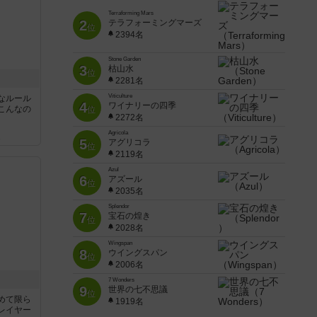
Terraforming Mars
2
テラフォーミングマーズ
位
2394名
Stone Garden
3
枯山水
位
2281名
Viticulture
なルール
4
ワイナリーの四季
こんなの
位
2272名
Agricola
ん
5
アグリコラ
位
2119名
Azul
6
アズール
位
2035名
Splendor
7
宝石の煌き
位
2028名
Wingspan
8
ウイングスパン
位
2006名
7 Wonders
9
世界の七不思議
位
めて限ら
1919名
レイヤー