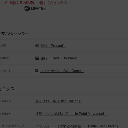
上記文章の執筆にご協力くださった方
MIFFYBX
ーマ/フレーバー
現代（Present）
代背景
旅行（Travel / Journey）
基本目的
ウォーゲーム（War Game）
コンセプト
カニクス
ダイスロール（Dice Rolling）
メカニクス
接続マスへの移動（Point to Point Movement）
する仕組み
バトルカード（攻撃値-防御値）（Battle Card Driven）
ーの干渉/影響アクション