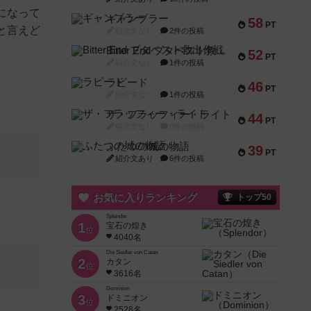
になって
ギャンブラー
58
PT
と言えど
紹介文なし
2件の投稿
Bitter End ブタペスト救出作戦
52
PT
紹介文なし
1件の投稿
ラピード
46
PT
紹介文なし
1件の投稿
ザ・フラッフィー・ライト
44
PT
紹介文なし
0件の投稿
ふたつの城の物語
39
PT
紹介文あり
6件の投稿
お気に入りランキング
トップ50
Splendor
1
宝石の煌き
位
4040名
Die Siedler von Catan
2
カタン
位
3616名
Dominion
3
ドミニオン
位
2528名