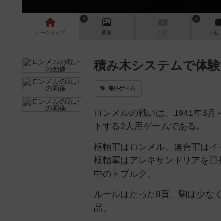
3
2
ゲーム
トップ
画像
動画
レビ
積み木システムで体験
海外ゲーム
ロンメルの戦いは、1941年3
トする2人用ゲームである。
枢軸軍はロンメル、連合軍はイ
枢軸軍はアレキサンドリアを目
中のトブルク。
ルールはたった8頁、駒は少な
品。