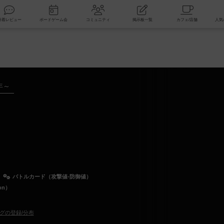
索
新着レビュー
ボードゲーム会
コミュニティ
掲示板一覧
年～
バトルカード（攻撃値-防御値）
on）
グの登録/分布