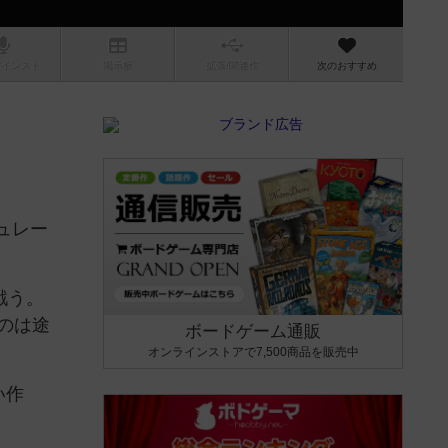
/インスト
掲示板
拡張/関連
作
次のおすすめ
ュレー
戦う。
のは途
ボードゲーム通販
オンラインストアで7,500商品を販売中
い作