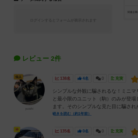
関連企業
ログインするとフォームが表示されます
レビュー 2件
仙人
138名
4名
0
充実
シンプルな外観に騙されるな！ミニマ
と最小限のユニット（駒）のみが登場
ます。そのシンプルな見た目に騙されが
yuishi
続きを読む（約1年前）
神
135名
0名
0
充実