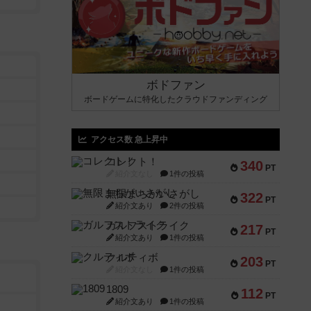
ボドファン
ボードゲームに特化したクラウドファンディング
アクセス数 急上昇中
コレクト！
340
PT
紹介文なし
1件の投稿
無限まちがいさがし
322
PT
紹介文あり
2件の投稿
ガルフストライク
217
PT
紹介文あり
1件の投稿
クルティボ
203
PT
紹介文なし
1件の投稿
1809
112
PT
紹介文あり
1件の投稿