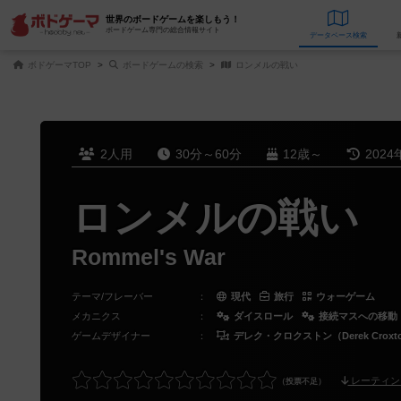
世界のボードゲームを楽しもう！
ボードゲーム専門の総合情報サイト
データベース
検
ボドゲーマTOP
ボードゲームの検索
ロンメルの戦い
2人用
30分～60分
12歳～
2024
ロンメルの戦い
Rommel's War
テーマ/フレーバー
：
現代
旅行
ウォーゲーム
メカニクス
：
ダイスロール
接続マスへの移動
ゲームデザイナー
：
デレク・クロクストン（Derek Croxt
レーティン