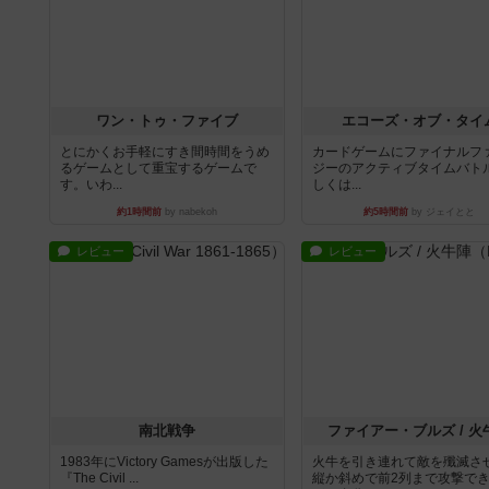
ワン・トゥ・ファイブ
エコーズ・オブ・タイ
とにかくお手軽にすき間時間をうめ
カードゲームにファイナルフ
るゲームとして重宝するゲームで
ジーのアクティブタイムバト
す。いわ...
しくは...
約1時間前
by nabekoh
約5時間前
by ジェイとと
レビュー
レビュー
南北戦争
ファイアー・ブルズ / 火
1983年にVictory Gamesが出版した
火牛を引き連れて敵を殲滅さ
『The Civil ...
縦か斜めで前2列まで攻撃で