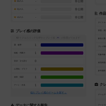
-
非公開
3点の人
-
非公開
2点の人
作
-
非公開
1点の人
タイトル
プレイ感の評価
原題・英
トグルスイッチを押すとプレイ感（
※
）の投票ができます
参加人数
1
運・確率
プレイ時
1
戦略・判断力
対象年齢
0
交渉・立ち回り
発売時期
1
心理戦・ブラフ
参考価格
1
攻防・戦闘
ク
1
アート・外見
似たプレイ感のゲームを探す→
ゲームデ
データに関する報告
アートワ