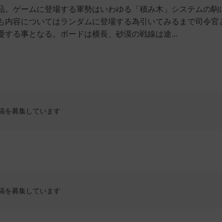
品。ゲームに登場する軍勢はいわゆる「積み木」システムの駒
も内容についてはランダムに登場する為引いてみるまで司令官
する事となる。ボードは横長、砂漠の戦線は途...
稿を募集しています
稿を募集しています