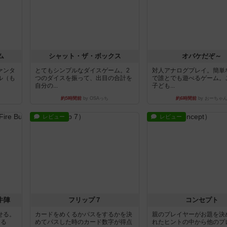
ム
シャット・ザ・ボックス
オバケだぞ～
ァンタ
とてもシンプルなダイスゲーム。2
対人アナログプレイ。簡単
ル（も
つのダイスを振って、出目の合計を
で誰とでも遊べるゲーム。
自分の...
子ども...
約5時間前
by OSAっち
約6時間前
by おーちゃ
レビュー
レビュー
牛陣
フリップ７
コンセプト
せる。
カードをめくるかパスをするかを決
親のプレイヤーがお題を決
きる
めてパスした時のカード数字が得点
れたヒントの中から他のプ