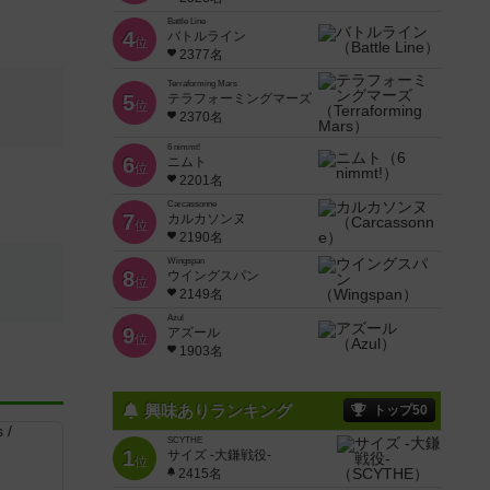
Battle Line
4
バトルライン
位
2377名
Terraforming Mars
5
テラフォーミングマーズ
位
2370名
6 nimmt!
6
ニムト
位
2201名
Carcassonne
7
カルカソンヌ
位
2190名
Wingspan
8
ウイングスパン
位
2149名
Azul
9
アズール
位
1903名
興味ありランキング
トップ50
SCYTHE
1
サイズ -大鎌戦役-
位
2415名