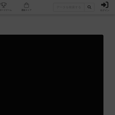
ログイン
カフェ/店舗
人気ボードゲーム
通販ストア