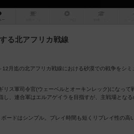
ュー
店舗/
カフェ
リプレイ
日記
戦略
・コツ
ルール
する北アフリカ戦線
月～12月迄の北アフリカ戦線における砂漠での戦争をシミ
ギリス軍司令官(ウェーベルとオーキンレック)になって
指し、連合軍はエルアゲイラを目指すが、主戦場となる
くボードはシンプル。プレイ時間も短くリプレイ性の高