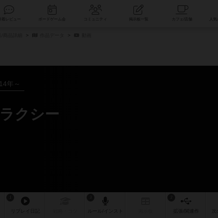
索
新着レビュー
ボードゲーム会
コミュニティ
掲示板一覧
/商品詳細
作品データ
動画
014年～
ラクシー
1
3
2
リプレイ
日記
戦略
・コツ
ルール
/インスト
掲示板
拡張/関連
作
次