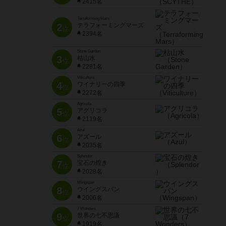
2415名
Terraforming Mars
2
テラフォーミングマーズ
位
2394名
Stone Garden
3
枯山水
位
2281名
Viticulture
4
ワイナリーの四季
位
2272名
Agricola
5
アグリコラ
位
2119名
Azul
6
アズール
位
2035名
Splendor
7
宝石の煌き
位
2028名
Wingspan
8
ウイングスパン
位
2006名
7 Wonders
9
世界の七不思議
位
1919名