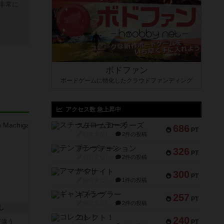
非常に
ボドファン
ボードゲームに特化したクラウドファンディング
アクセス数 急上昇中
スチームローラーズ
686
PT
紹介文なし
2件の投稿
テンプテーション
326
PT
紹介文なし
2件の投稿
アマナイト
300
PT
紹介文なし
1件の投稿
ギャンブラー
257
PT
紹介文なし
2件の投稿
し
コレクト！
240
で違う
PT