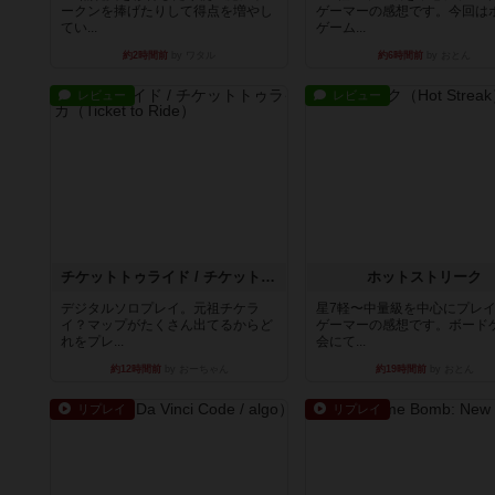
ークンを捧げたりして得点を増やし
ゲーマーの感想です。今回は
てい...
ゲーム...
約2時間前
by ワタル
約6時間前
by おとん
レビュー
レビュー
チケットトゥライド / チケットトゥライドアメリカ
ホットストリーク
デジタルソロプレイ。元祖チケラ
星7軽〜中量級を中心にプレ
イ？マップがたくさん出てるからど
ゲーマーの感想です。ボード
れをプレ...
会にて...
約12時間前
by おーちゃん
約19時間前
by おとん
リプレイ
リプレイ