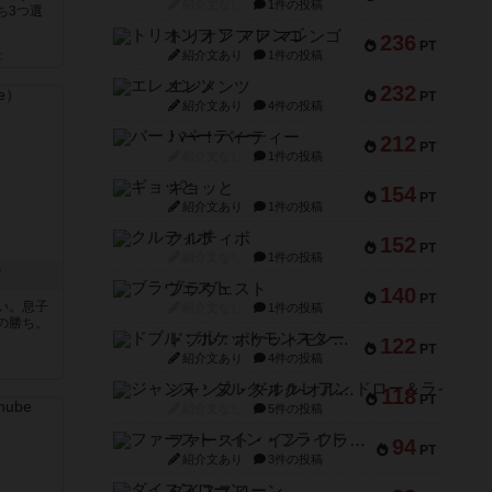
紹介文なし
1件の投稿
ち3つ選
トリオンフ ア マレンゴ
236
PT
紹介文あり
1件の投稿
と
エレメンツ
232
PT
紹介文あり
4件の投稿
バー！パーティー
212
PT
紹介文なし
1件の投稿
ギョッと
154
PT
紹介文あり
1件の投稿
クルティボ
152
PT
紹介文なし
1件の投稿
ド
ブラヴェスト
140
PT
い。息子
紹介文なし
1件の投稿
の勝ち。
ドブル：ポケットモンスター
122
PT
紹介文あり
4件の投稿
ジャンヌ・ダルク-オルレアン ドロー＆ライト
118
PT
紹介文なし
5件の投稿
ファースト・イン・フライト
94
PT
紹介文あり
3件の投稿
ダイススローン