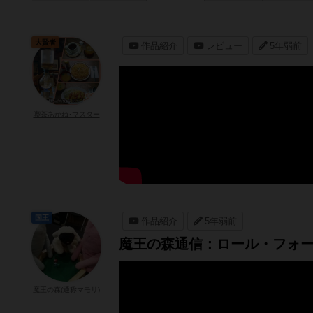
大賢者
作品紹介
レビュー
5年弱前
喫茶あかね･マスター
国王
作品紹介
5年弱前
魔王の森通信：ロール・フォ
魔王の森(通称マモリ)