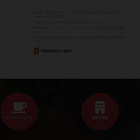
※Apple、Apple のロゴ は、米国および他の国々で登録された
Apple Inc.の商標です。
※App Store は、Apple Inc.のサービスマークです。
※Android は、グーグル インコーポレイテッドの商標または登録商
標です。
※Google Play とそのロゴは、Google Inc.の商標または登録商標で
す。
ボードゲームカフェ
運営者情報