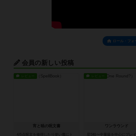
ロール・フォ
会員の新しい投稿
レビュー
レビュー
宵と暁の呪文書
ワンラウンド
4/5点呪文を修得したり使い魔にト
星5軽〜中量級を中心にプレ