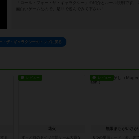
「ロール・フォー・ザ・ギャラクシー」の紹介とルール説明です。 
面白いゲームなので、是非で遊んでみて下さい！
ー・ザ・ギャラクシーのトップに戻る
レビュー
レビュー
花火
無限まちがいさが
イする
ずっと前のドイツ年間ゲーム大賞な
6つの場面カード（表、裏