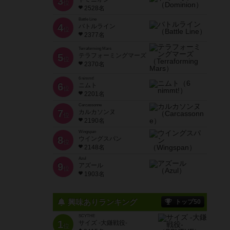
3
位
2528名
Battle Line
4
バトルライン
位
2377名
Terraforming Mars
5
テラフォーミングマーズ
位
2370名
6 nimmt!
6
ニムト
位
2201名
Carcassonne
7
カルカソンヌ
位
2190名
Wingspan
8
ウイングスパン
位
2148名
Azul
9
アズール
位
1903名
興味ありランキング
トップ50
SCYTHE
1
サイズ -大鎌戦役-
位