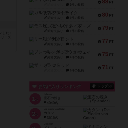
88
PT
紹介文なし
1件の投稿
ガルフストライク
80
PT
紹介文あり
1件の投稿
モズビ－ズ・レイダ－ズ
79
PT
紹介文あり
1件の投稿
ンした１
シリーズ
リー対グラント
77
PT
紹介文あり
1件の投稿
ブレーキング・アウェイ
75
PT
紹介文あり
4件の投稿
ザ・フラッド
71
PT
紹介文なし
1件の投稿
お気に入りランキング
トップ50
Splendor
1
宝石の煌き
位
4040名
Die Siedler von Catan
2
カタン
位
3616名
Dominion
ドミニオン