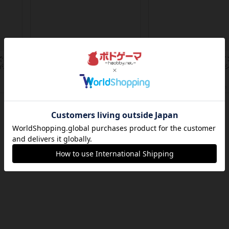
タイムボム
1809
で、す
まず簡単で軽い！大人数で遊べる！
ケビン・ザッカーがデザイ
が上手
それなのに小箱！何より楽しい！！
ヘクス=２マイルの戦役級
正体隠...
は以下...
約20時間前
by あまる
約20時間前
by Chaco