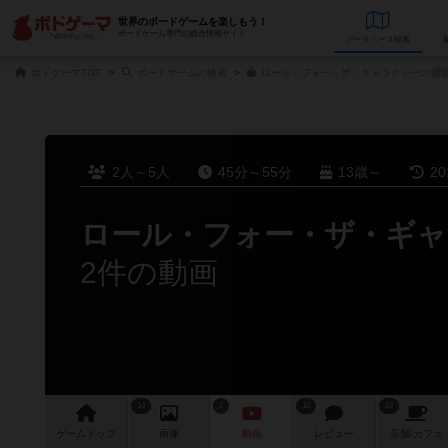
世界のボードゲームを楽しもう！
ボードゲーム専門の総合情報サイト
データベース
検
ボドゲーマTOP
ボードゲームの検索
ロール・フォー・ザ・ギャラクシーの通販
2人～5人
45分～55分
13歳～
2
ロール・フォー・ザ・ギャ
2件の動画
14
2
10
82
ゲーム
トップ
画像
動画
レビュー
店舗/
カフェ