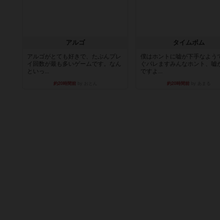
アルゴ
タイムボム
アルゴがとても好きで、たぶんプレ
僕はホントに嘘が下手なよう
イ回数が最も多いゲームです。なん
ぐバレますみんなホント、嘘
といっ...
ですよ...
約20時間前
by おとん
約20時間前
by あまる