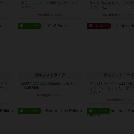
ボード
がら、シンプルで簡単な小ゲームで
絵）が何枚かあり、そのう
今でも...
んで、同...
約8時間前
by tamio
約11時間前
by ジェイと
レビュー
リプレイ
ガルフストライク
ディジットコー
イする
1983年にVictory Gamesが出版した
やっぱり論理ゲームは面白
ゲーム
『Gulf Strik...
とリプレイしました。息子
これリ...
約19時間前
by Chaco
約20時間前
by くみ
レビュー
レビュー