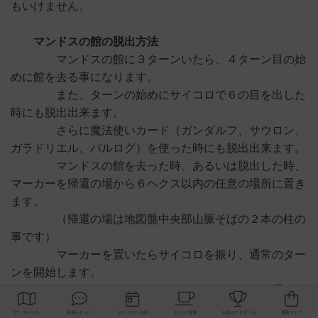
もいけません。
マンドスの館の脱出方法
マンドスの館に３ターンいたら、４ターン目の始
めに館を去る事になります。
また、ターンの始めにサイコロで６の目を出した
時にも脱出出来ます。
さらに魔法使いカード（ガンダルフ、サウロン、
ガラドリエル、バルログ）を使った時にも脱出出来ます。
マンドスの館を去った時、あるいは脱出した時、
マーカーを帰還の場から６ヘクス以内の任意の場所に置き
ます。
（帰還の場は地図盤中央部山脈そばの２本の柱の
事です）
マーカーを置いたらサイコロを振り、通常のター
ンを開始します。
マンドスの館でサイコロを振った後でも普通にタ
ーンを行って構いません。