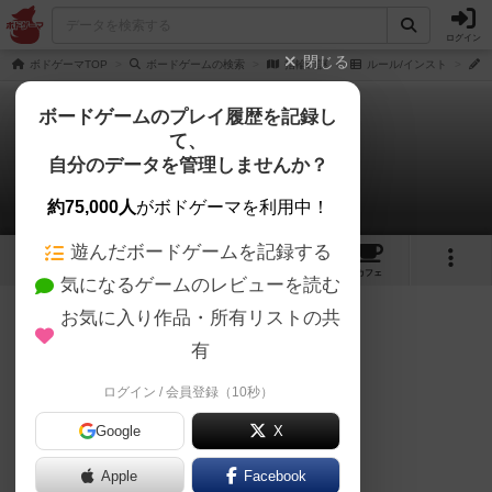
ログイン
閉じる
ボドゲーマTOP
ボードゲームの検索
指輪の謎
ルール/インスト
ボードゲームのプレイ履歴を記録し
て、
指輪の謎
自分のデータを管理しませんか？
稲妻老人さんのルール/インスト
約75,000人
がボドゲーマを利用中！
遊んだボードゲームを記録する
2
2
1
トップ
画像
動画
レビュー
カフェ
気になるゲームのレビューを読む
お気に入り作品・所有リストの共
317名
1名
0
約8年前
有
『コンポーネント』
ゲームマップ １枚
※
ログイン / 会員登録（10秒）
ルールブック １冊
Google
X
カウンター（コマ）シート １枚
サイコロ １個
Apple
Facebook