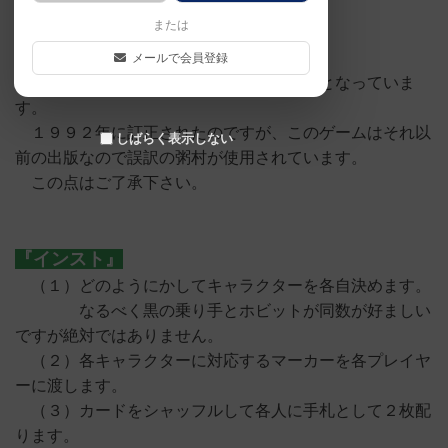
プレイカード ８０枚
または
※
粥村について
メールで会員登録
小説翻訳時の誤訳で、現在ではブリー村となっていま
す。
１９９２年に訂正されたのですが、このゲームはそれ以
しばらく表示しない
前の出版なので誤訳の粥村が使用されています。
この点はご了承下さい。
『インスト』
（１）どのようにかしてキャラクターを各自決めます。
なるべく黒の乗り手とホビットが同数が好ましい
ですが絶対ではありません。
（２）各キャラクターに対応するマーカーを各プレイヤ
ーに渡します。
（３）カードをシャッフルして各人に手札として２枚配
ります。