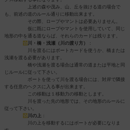
上述の森や茂み、山、丘を抜ける道の場合で
も、前述の道のルール通りに移動出来ます。
その際、ロープやマントは必要ありません。
仮に既にロープやマントを使用していて、同じ
地形の中を通る道ならば、それらのカードは残ります。
☆
川・橋・浅瀬（川の渡り方）
：
川を渡るにはボートカードを使うか、橋または
浅瀬を渡る必要があります。
橋や浅瀬を渡る場合は通常の道または平地と同
じルールに従って下さい。
ボートを使って川を渡る場合には、対岸で隣接
する任意のヘクスに入る事が出来ます。
この移動は１移動力の移動とします。
川を渡った先の地形では、その地形のルールに
従って下さい。
☆
川の上
：
川の上を移動するにはボートが必要になりま