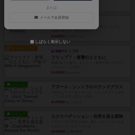
このゲームをした際、3ゲー...
約2時間前
by 155973
または
メールで会員登録
レビュー
ジンラミー
トランプで遊べる2人対戦の麻雀風ゲームです。
10枚の手札で、同じスーツ...
約3時間前
by OSAっち
しばらく表示しない
ルール/インスト
画像付き
充実
フリップ７：復讐心とともに
概要Flip 7が復活しました――復讐を伴って!オリ
ジナルゲームの楽し...
約4時間前
by jurong
レビュー
アズール：シントラのステンドグラス
大好きなアズールシリーズ。ステンドグラスを作
っていきます✨1部より自由...
約4時間前
by しんたろ
レビュー
エクスペディション：世界を巡る冒険
クラマー氏の不朽の名作。新しいボードゲームほ
どおもしろいはず？いいえ。...
約5時間前
by 田中昌平