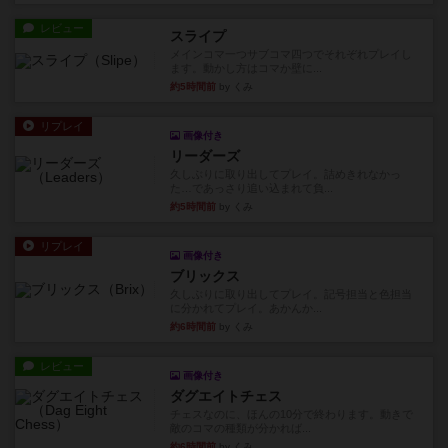
レビュー
スライプ
メインコマ一つサブコマ四つでそれぞれプレイし
ます。動かし方はコマか壁に...
約5時間前
by くみ
リプレイ
画像付き
リーダーズ
久しぶりに取り出してプレイ。詰めきれなかっ
た…であっさり追い込まれて負...
約5時間前
by くみ
リプレイ
画像付き
ブリックス
久しぶりに取り出してプレイ。記号担当と色担当
に分かれてプレイ。あかんか...
約6時間前
by くみ
レビュー
画像付き
ダグエイトチェス
チェスなのに、ほんの10分で終わります。動きで
敵のコマの種類が分かれば...
約6時間前
by くみ