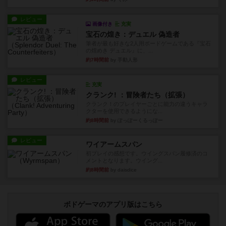
レビュー
画像付き
充実
宝石の煌き：デュエル 偽造者
筆者が最も好きな2人用ボードゲームである『宝石
の煌めき デュエル』に、...
約7時間前
by 手動人形
レビュー
充実
クランク! ：冒険者たち（拡張）
クランク！のプレイヤーごとに能力の違うキャラ
クターを使用できるようにな...
約8時間前
by ぽっぽーくるっぽー
レビュー
ワイアームスパン
初プレイの感想です。ウイングスパン履修済のコ
メントとなります。ウイング...
約8時間前
by daisdice
ボドゲーマのアプリ版はこちら