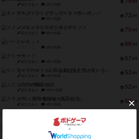
79
PT
紹介文あり
1件の投稿
キャプテン・フリップ：イスラ・ボンバ
72
PT
紹介文なし
2件の投稿
メメントオンラインタクティクス
70
PT
紹介文あり
4件の投稿
パーミッド
68
PT
紹介文なし
1件の投稿
クリーグ
57
PT
紹介文あり
1件の投稿
セミファイナル ～お前はまだ生きている～
53
PT
紹介文あり
1件の投稿
ふたつの街の物語
52
PT
紹介文あり
18件の投稿
クランク! ：冒険者たち（拡張）
50
PT
紹介文あり
4件の投稿
とうほうの！
42
PT
紹介文なし
1件の投稿
スターマイン・ラミー ポケット
42
PT
紹介文あり
2件の投稿