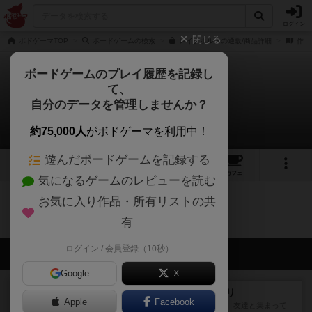
ログイン
閉じる
ボドゲーマTOP
ボードゲームの検索
レイクホルトの通販/商品詳細
作品
ボードゲームのプレイ履歴を記録し
て、
レイクホルト
自分のデータを管理しませんか？
0件の動画
約75,000人
がボドゲーマを利用中！
遊んだボードゲームを記録する
19
14
48
トップ
画像
動画
レビュー
カフェ
気になるゲームのレビューを読む
お気に入り作品・所有リストの共
レイクホルトのトップに戻る
有
ログイン / 会員登録（10秒）
会員の新しい投稿
Google
X
レビュー
ナンジャモンジャ・ミドリ
Apple
Facebook
私は吃音を持っているのですが、友達と集まって