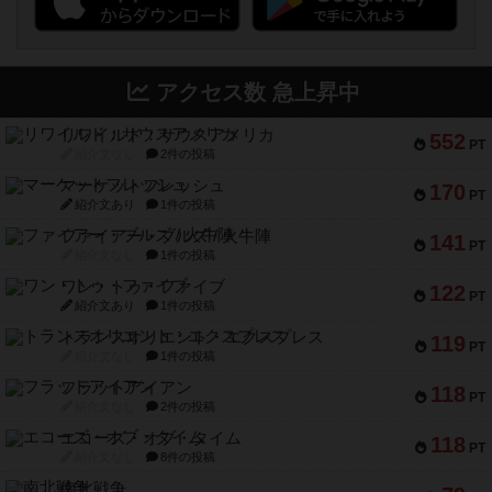
アクセス数 急上昇中
リワイルド：サウスアメリカ
552
PT
紹介文なし
2件の投稿
マーケットフレッシュ
170
PT
紹介文あり
1件の投稿
ファイアー・ブルズ / 火牛陣
141
PT
紹介文なし
1件の投稿
ワン・トゥ・ファイブ
122
PT
紹介文あり
1件の投稿
トランスオリエント・エクスプレス
119
PT
紹介文なし
1件の投稿
フラットアイアン
118
PT
紹介文なし
2件の投稿
エコーズ・オブ・タイム
118
PT
紹介文なし
8件の投稿
南北戦争