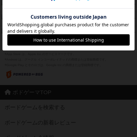
海兵隊
39
PT
紹介文あり
1件の投稿
スーパーストア3000
39
PT
紹介文なし
1件の投稿
フリップ７：復讐心とともに
37
PT
紹介文なし
2件の投稿
※Apple、Apple のロゴ は、米国および他の国々で登録されたApple Inc.の商標です。
※App Store は、Apple Inc.のサービスマークです。
※Android は、グーグル インコーポレイテッドの商標または登録商標です。
※Google Play とそのロゴは、Google Inc.の商標または登録商標です。
ボドゲーマTOP
ボードゲームを検索する
ボードゲームの新着レビュー